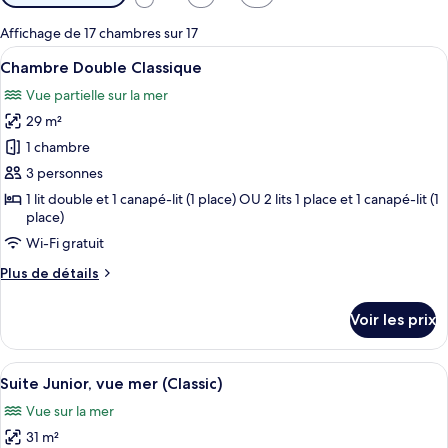
disponibles
pour
Affichage de 17 chambres sur 17
les
Afficher
Une chambre d’hôtel moderne dotée d’un
4
Chambre Double Classique
chambres
toutes
Vue partielle sur la mer
les
29 m²
photos
pour
1 chambre
ce
3 personnes
type
1 lit double et 1 canapé-lit (1 place) OU 2 lits 1 place et 1 canapé-lit (1
de
place)
chambre :
Wi-Fi gratuit
Chambre
Plus
Plus de détails
Double
de
Classique
détails
Voir les prix
sur
le
type
Afficher
Une chambre d’hôtel moderne comprenan
4
de
Suite Junior, vue mer (Classic)
toutes
chambre
Vue sur la mer
Chambre
les
Double
31 m²
photos