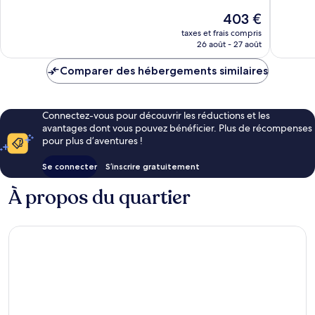
Agios
66 avis
10,
Le
403 €
Nikolaos
Exceptio
nouveau
245 avis
taxes et frais compris
prix
26 août - 27 août
est
de
Comparer des hébergements similaires
403 €
Connectez-vous pour découvrir les réductions et les
avantages dont vous pouvez bénéficier. Plus de récompenses
pour plus d’aventures !
Se connecter
S’inscrire gratuitement
À propos du quartier