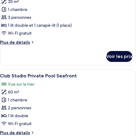
Classique,
35 m²
photos
piscine
pour
1 chambre
privée,
ce
vue
3 personnes
mer
type
1 lit double et 1 canapé-lit (1 place)
de
Wi-Fi gratuit
chambre :
Plus
Plus de détails
Club
de
Junior
détails
Voir les prix
Suite
sur
le
(Seafront
type
Afficher
Une chambre moderne avec vue sur la me
View)
6
de
Club Studio Private Pool Seafront
toutes
chambre
Vue sur la mer
Club
les
Junior
60 m²
photos
Suite
pour
1 chambre
(Seafront
ce
View)
2 personnes
type
1 lit double
de
Wi-Fi gratuit
chambre :
Plus
Plus de détails
Club