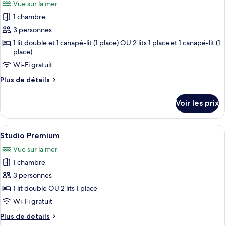
Vue sur la mer
Club
les
Suite
1 chambre
photos
Seafront
pour
3 personnes
View
ce
1 lit double et 1 canapé-lit (1 place) OU 2 lits 1 place et 1 canapé-lit (1
place)
type
de
Wi-Fi gratuit
chambre :
Plus
Plus de détails
Club
de
détails
Suite
Voir les prix
sur
Outdoor
le
Hot
type
Afficher
Une chambre spacieuse avec un grand li
Tub
4
de
Studio Premium
toutes
chambre
Seafront
Vue sur la mer
Club
les
View
Suite
1 chambre
photos
Outdoor
pour
3 personnes
Hot
ce
Tub
1 lit double OU 2 lits 1 place
Seafront
type
Wi-Fi gratuit
View
de
Plus
Plus de détails
chambre :
de