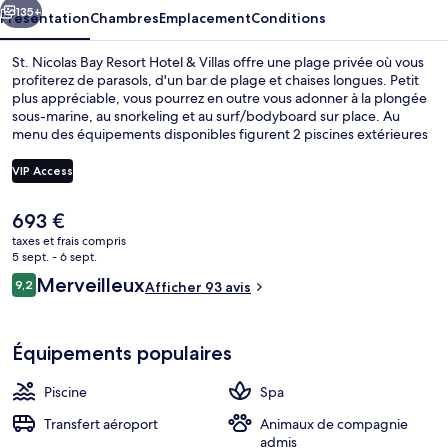
Hotel
135+
Présentation
Chambres
Emplacement
Conditions
&
St. Nicolas Bay Resort Hotel & Villas offre une plage privée où vous
Villas
profiterez de parasols, d'un bar de plage et chaises longues. Petit
plus appréciable, vous pourrez en outre vous adonner à la plongée
sous-marine, au snorkeling et au surf/bodyboard sur place. Au
menu des équipements disponibles figurent 2 piscines extérieures
et une piscine couverte, l'idéal pour des moments de pure détente.
Vous pourrez également prendre soin de vous au spa grâce à des
VIP Access
massages, des enveloppements corporels et des soins du visage.
L'établissement Club House Restaurant, l'un des 5 restaurants, peut
Le
693 €
s'enorgueillir de vues sur la mer et sert le petit déjeuner. Cet hôtel
3 bars, bar en bord de piscine, bar de 
prix
de luxe abrite en outre 3 bars/lounges, un club pour enfants
taxes et frais compris
actuel
5 sept. - 6 sept.
(gratuit) et un bar en bord de piscine.
est
Avis
Merveilleux
9,2
Afficher 93 avis
de
9,2 sur 10
voyageurs
693 €.
Équipements populaires
Piscine
Spa
Transfert aéroport
Animaux de compagnie
admis