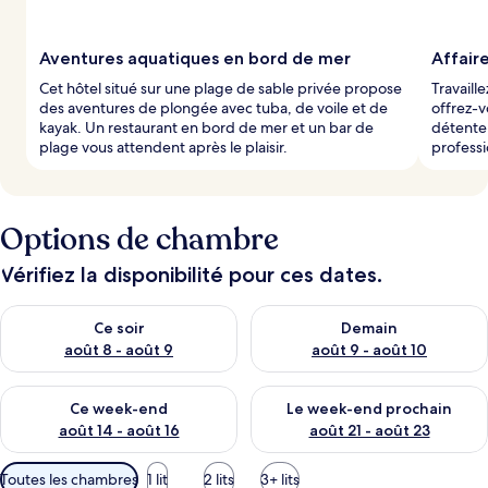
Aventures aquatiques en bord de mer
Affair
Cet hôtel situé sur une plage de sable privée propose
Travaill
des aventures de plongée avec tuba, de voile et de
offrez-v
kayak. Un restaurant en bord de mer et un bar de
détente
plage vous attendent après le plaisir.
professi
Options de chambre
Vérifiez la disponibilité pour ces dates.
Vérifier la disponibilité pour ce soir août 8 - août 9
Vérifier la disponibilité pour 
Ce soir
Demain
août 8 - août 9
août 9 - août 10
Vérifier la disponibilité pour ce week-end août 14 - août 16
Vérifier la disponibilité pour
Ce week-end
Le week-end prochain
août 14 - août 16
août 21 - août 23
Filtres
Toutes les chambres
1 lit
2 lits
3+ lits