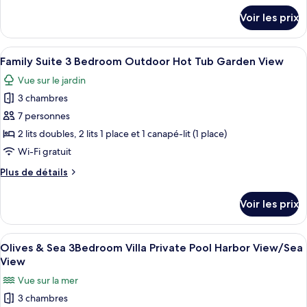
Family
détails
Voir les prix
sur
Suite
le
2
type
Afficher
Un salon chaleureux avec un canapé en 
Bedroom
3
de
Family Suite 3 Bedroom Outdoor Hot Tub Garden View
toutes
Outdoor
chambre
Vue sur le jardin
Family
les
Hot
Suite
3 chambres
photos
Tub
2
pour
7 personnes
Garden
Bedroom
ce
Outdoor
View
2 lits doubles, 2 lits 1 place et 1 canapé-lit (1 place)
Hot
type
Wi-Fi gratuit
Tub
de
Garden
Plus
Plus de détails
chambre :
View
de
Family
détails
Voir les prix
sur
Suite
le
3
type
Afficher
Un espace piscine extérieur moderne, d
Bedroom
7
de
Olives & Sea 3Bedroom Villa Private Pool Harbor View/Sea
toutes
Outdoor
chambre
View
Family
les
Hot
Vue sur la mer
Suite
photos
Tub
3
3 chambres
pour
Garden
Bedroom