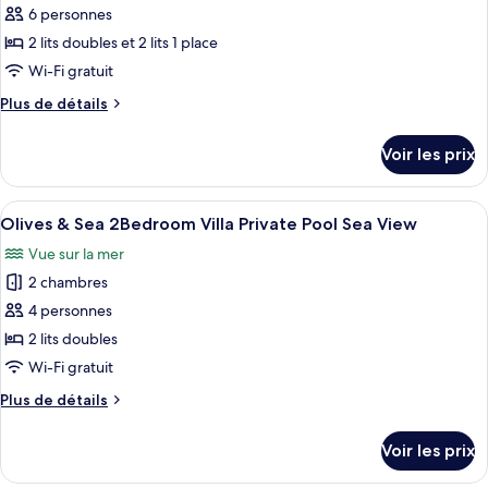
6 personnes
ce
Outdoor
View
Hot
type
2 lits doubles et 2 lits 1 place
Tub
de
Wi-Fi gratuit
Garden
chambre :
View
Plus
Plus de détails
Olives
de
&
détails
Voir les prix
sur
Sea
le
3Bedroom
type
Afficher
Une terrasse moderne sur le toit, dotée 
Villa
5
de
Olives & Sea 2Bedroom Villa Private Pool Sea View
toutes
chambre
Private
Vue sur la mer
Olives
les
Pool
&
2 chambres
photos
Harbor
Sea
pour
4 personnes
View/Sea
3Bedroom
ce
Villa
2 lits doubles
View
Private
type
Wi-Fi gratuit
Pool
de
Harbor
Plus
Plus de détails
chambre :
View/Sea
de
Olives
View
détails
Voir les prix
sur
&
le
Sea