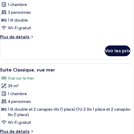
Classique
pour
1 chambre
ce
3 personnes
type
1 lit double
de
Wi-Fi gratuit
chambre :
Plus
Plus de détails
Suite
de
Junior,
détails
Voir les prix
vue
sur
le
mer
type
Afficher
Une chambre dotée d’une grande fenêtr
(Classic)
5
de
Suite Classique, vue mer
toutes
chambre
Vue sur la mer
Suite
les
Junior,
39 m²
photos
vue
pour
1 chambre
mer
ce
(Classic)
4 personnes
type
1 lit double et 2 canapés-lits (1 place) OU 2 lits 1 place et 2 canapés-
de
lits (1 place)
chambre :
Wi-Fi gratuit
Suite
Plus
Plus de détails