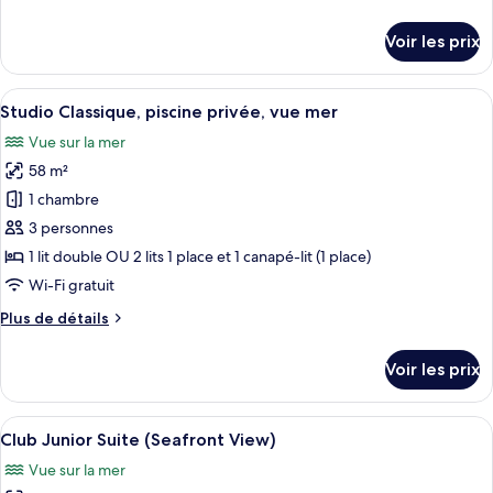
Classique,
de
vue
détails
Voir les prix
sur
mer
le
type
Afficher
Une chambre d’hôtel moderne, dotée d’
3
de
Studio Classique, piscine privée, vue mer
toutes
chambre
Vue sur la mer
Suite
les
Classique,
58 m²
photos
vue
pour
1 chambre
mer
ce
3 personnes
type
1 lit double OU 2 lits 1 place et 1 canapé-lit (1 place)
de
Wi-Fi gratuit
chambre :
Plus
Plus de détails
Studio
de
Classique,
détails
Voir les prix
piscine
sur
le
privée,
type
Afficher
Une chambre d’hôtel avec un grand lit,
vue
3
de
Club Junior Suite (Seafront View)
toutes
mer
chambre
Vue sur la mer
Studio
les