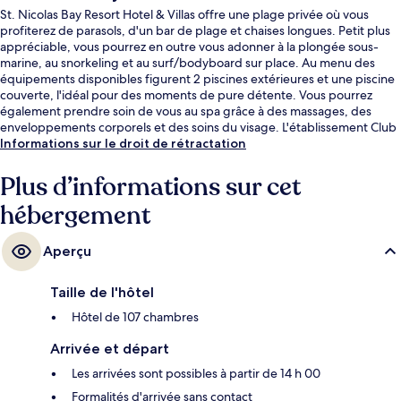
St. Nicolas Bay Resort Hotel & Villas offre une plage privée où vous
profiterez de parasols, d'un bar de plage et chaises longues. Petit plus
appréciable, vous pourrez en outre vous adonner à la plongée sous-
marine, au snorkeling et au surf/bodyboard sur place. Au menu des
équipements disponibles figurent 2 piscines extérieures et une piscine
couverte, l'idéal pour des moments de pure détente. Vous pourrez
également prendre soin de vous au spa grâce à des massages, des
enveloppements corporels et des soins du visage. L'établissement Club
House Restaurant, l'un des 5 restaurants, peut s'enorgueillir de vues sur
Informations sur le droit de rétractation
la mer et sert le petit déjeuner. Cet hôtel de luxe abrite en outre 3
bars/lounges, un club pour enfants (gratuit) et un bar en bord de
Plus d’informations sur cet
piscine.
hébergement
Aperçu
Taille de l'hôtel
Hôtel de 107 chambres
Arrivée et départ
Les arrivées sont possibles à partir de 14 h 00
Formalités d'arrivée sans contact