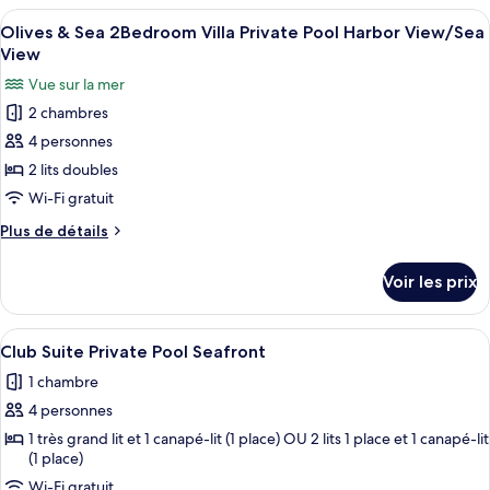
type
Afficher
Un espace piscine extérieur moderne, d
2Bedroom
5
de
Olives & Sea 2Bedroom Villa Private Pool Harbor View/Sea
toutes
Villa
chambre
View
Olives
les
Private
Vue sur la mer
&
photos
Pool
Sea
2 chambres
pour
Sea
2Bedroom
4 personnes
ce
Villa
View
Private
type
2 lits doubles
Pool
de
Wi-Fi gratuit
Sea
chambre :
View
Plus
Plus de détails
Olives
de
&
détails
Voir les prix
sur
Sea
le
2Bedroom
type
Afficher
Une chambre moderne avec un canapé, u
Villa
8
de
Club Suite Private Pool Seafront
toutes
chambre
Private
1 chambre
Olives
les
Pool
&
4 personnes
photos
Harbor
Sea
pour
1 très grand lit et 1 canapé-lit (1 place) OU 2 lits 1 place et 1 canapé-lit
View/Sea
2Bedroom
(1 place)
ce
Villa
View
Private
Wi-Fi gratuit