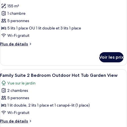
les
Club,
155 m²
photos
piscine
pour
1 chambre
privée
ce
(Mezzanine
5 personnes
Seafront)
type
5 lits 1 place OU 1 lit double et 3 lits 1 place
de
Wi-Fi gratuit
chambre :
Plus
Plus de détails
Villa,
de
3
détails
Voir les prix
chambres,
sur
le
piscine
type
Afficher
Une terrasse extérieure avec une table 
privée,
4
de
Family Suite 2 Bedroom Outdoor Hot Tub Garden View
toutes
vue
chambre
Vue sur le jardin
Villa,
les
mer
3
2 chambres
photos
(Thalassa)
chambres,
pour
5 personnes
piscine
ce
privée,
1 lit double, 2 lits 1 place et 1 canapé-lit (1 place)
vue
type
Wi-Fi gratuit
mer
de
(Thalassa)
Plus
Plus de détails
chambre :
de