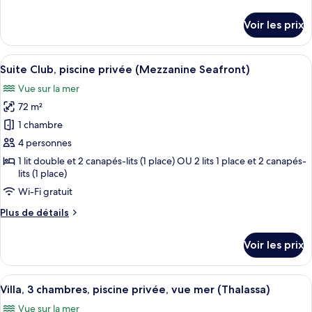
de
Studio
détails
Voir les prix
Private
sur
le
Pool
type
Afficher
Une chambre d’hôtel moderne, dotée d’u
Seafront
7
de
Suite Club, piscine privée (Mezzanine Seafront)
toutes
chambre
Vue sur la mer
Club
les
Studio
72 m²
photos
Private
pour
1 chambre
Pool
ce
Seafront
4 personnes
type
1 lit double et 2 canapés-lits (1 place) OU 2 lits 1 place et 2 canapés-
de
lits (1 place)
chambre :
Wi-Fi gratuit
Suite
Plus
Plus de détails
Club,
de
piscine
détails
Voir les prix
sur
privée
le
(Mezzanine
type
Afficher
Un espace moderne aménagé au bord de 
Seafront)
7
de
Villa, 3 chambres, piscine privée, vue mer (Thalassa)
toutes
chambre
Vue sur la mer
Suite