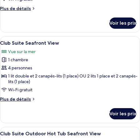
type
Pool
de
Plus
Plus de détails
Harbor
chambre :
de
View/Sea
détails
Club
View
Voir les prix
sur
Suite
le
Private
type
Afficher
Une chambre avec un balcon, un canap
2
de
Pool
Club Suite Seafront View
toutes
chambre
Seafront
Vue sur la mer
Club
les
Suite
1 chambre
photos
Private
pour
4 personnes
Pool
ce
Seafront
1 lit double et 2 canapés-lits (1 place) OU 2 lits 1 place et 2 canapés-
lits (1 place)
type
de
Wi-Fi gratuit
chambre :
Plus
Plus de détails
Club
de
détails
Suite
Voir les prix
sur
Seafront
le
View
type
Afficher
Club Suite Outdoor Hot Tub Seafront Vi
3
de
Club Suite Outdoor Hot Tub Seafront View
toutes
chambre