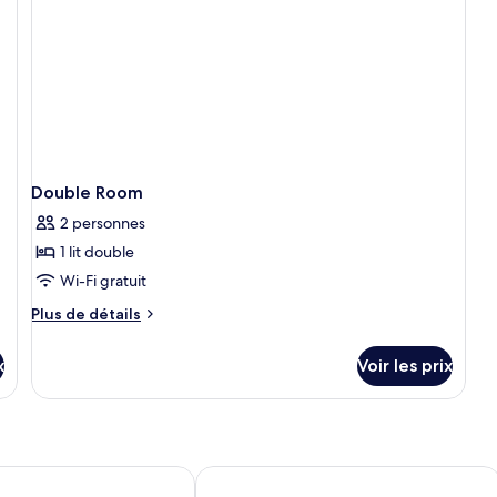
Su
Double Room
2 personnes
1 lit double
Wi-Fi gratuit
Plus
Plus de détails
de
détails
x
Voir les prix
sur
le
type
de
chambre
Double
enhagen
Copenhagen Island Hotel
Room