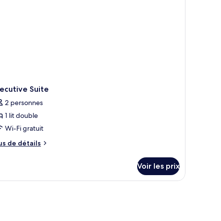
ecutive Suite
2 personnes
1 lit double
Wi-Fi gratuit
us
us de détails
e
tails
Voir les prix
r
pe
e
hambre
ecutive