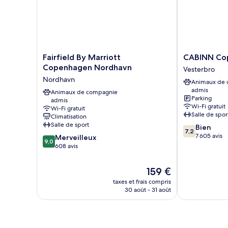
Fairfield
CABINN
Fairfield By Marriott
CABINN Co
By
Copenhagen
Copenhagen Nordhavn
Vesterbro
Marriott
Vesterbro
Nordhavn
Animaux de
Copenhagen
admis
Nordhavn
Animaux de compagnie
Parking
admis
Nordhavn
Wi-Fi gratuit
Wi-Fi gratuit
Salle de spor
Climatisation
Salle de sport
7.2
Bien
7,2
sur
7 605 avis
9.0
Merveilleux
9,0
10,
sur
608 avis
Bien,
10,
7 605 avis
Merveilleux,
Le
159 €
608 avis
nouveau
taxes et frais compris
prix
30 août - 31 août
est
de
159 €