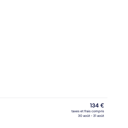
io
Coin salon dans le hall
Le
134 €
prix
taxes et frais compris
actuel
30 août - 31 août
r buffet servi tous les jours en supplément
Extérieur
est
de