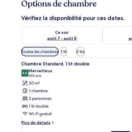
Options de chambre
Vérifiez la disponibilité pour ces dates.
Vérifier la disponibilité pour ce soir août 7 - août 8
Vérifier la di
Ce soir
août 7 - août 8
a
Filtres
Toutes les chambres
1 lit
2 lits
disponibles
Afficher
Une chambre d’hôtel avec un gra
pour
10
Chambre Standard, 1 lit double
toutes
les
Merveilleux
les
9,0
chambres
9,0 sur 10
(259 avis)
259 avis
photos
20 m²
pour
1 chambre
ce
2 personnes
type
1 lit double
de
Wi-Fi gratuit
chambre :
Chambre
Plus
Plus de détails
Standard,
de