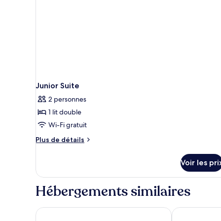
Junior Suite
2 personnes
1 lit double
Wi-Fi gratuit
Plus
Plus de détails
de
détails
Voir les pri
sur
le
type
Hébergements similaires
de
chambre
Junior
Fairfield By Marriott Copenhagen Nordhavn
CABINN Cop
Suite