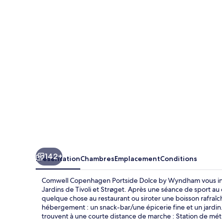
Copenhagen
Portside
Dolce
by
Wyndham
142+
Présentation
Chambres
Emplacement
Conditions
Comwell Copenhagen Portside Dolce by Wyndham vous inst
Jardins de Tivoli et Strøget. Après une séance de sport au
quelque chose au restaurant ou siroter une boisson rafraîch
hébergement : un snack-bar/une épicerie fine et un jardin. 
trouvent à une courte distance de marche : Station de métr