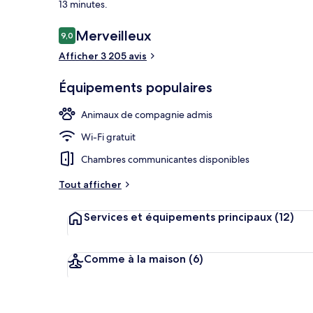
13 minutes.
Avis
Merveilleux
9,0
9,0 sur 10
voyageurs
Afficher 3 205 avis
Coin salon da
Équipements populaires
Animaux de compagnie admis
Wi-Fi gratuit
Chambres communicantes disponibles
Tout afficher
Services et équipements principaux
(12)
Comme à la maison
(6)