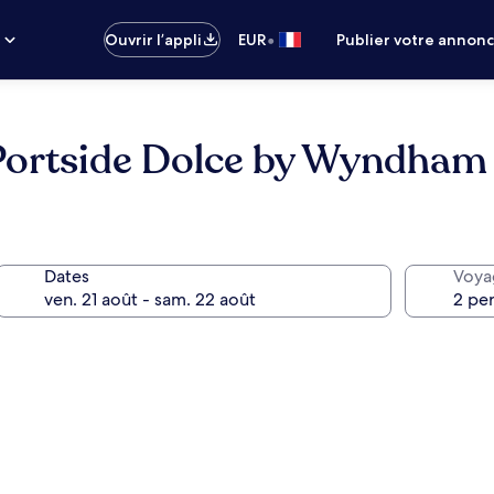
•
s
Ouvrir l’appli
EUR
Publier votre annon
ortside Dolce by Wyndham
Dates
Voya