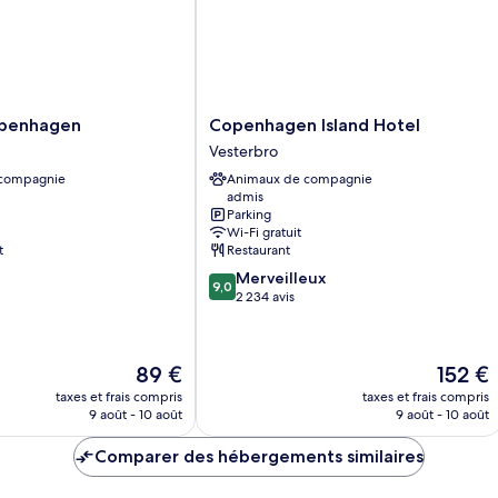
Copenhagen
penhagen
Copenhagen Island Hotel
Island
Vesterbro
Hotel
 compagnie
Animaux de compagnie
Vesterbro
admis
Parking
Wi-Fi gratuit
t
Restaurant
9.0
Merveilleux
9,0
sur
2 234 avis
10,
Merveilleux,
2 234 avis
Le
Le
89 €
152 €
nouveau
nouveau
taxes et frais compris
taxes et frais compris
prix
prix
9 août - 10 août
9 août - 10 août
est
est
de
de
Comparer des hébergements similaires
89 €
152 €