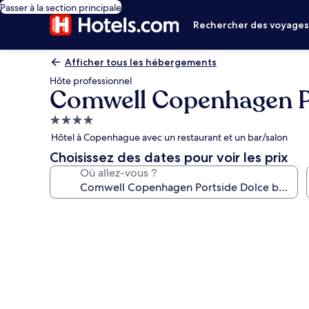
Passer à la section principale
Rechercher des voyage
Afficher tous les hébergements
Hôte professionnel
Comwell Copenhagen P
Hébergement
4.0 étoiles
Hôtel à Copenhague avec un restaurant et un bar/salon
Choisissez des dates pour voir les prix
Où allez-vous ?
Galerie
photos
de
l’hébergement
Comwell