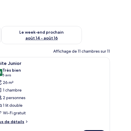
-end août 7 - août 9
Vérifier la disponibilité pour le week-end prochain août 14 - a
Le week-end prochain
août 14 - août 16
Affichage de 11 chambres sur 11
’une grande table, de six chaises, d’un téléviseur à écran plat et de grandes
fficher
Une chambre d’hôtel avec un lit, une chaise et
10
ite Junior
outes
Très bien
s
4
8,4 sur 10
(5 avis)
5 avis
hotos
26 m²
our
1 chambre
e
2 personnes
ype
1 lit double
e
Wi-Fi gratuit
hambre :
uite
us
us de détails
unior
e