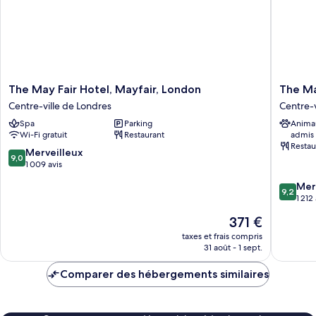
The
The
The May Fair Hotel, Mayfair, London
The Ma
May
Mayfair
Centre-ville de Londres
Centre-v
Fair
Townho
Spa
Parking
Anima
Hotel,
Centre-
Wi-Fi gratuit
Restaurant
admis
Mayfair,
ville
Restau
London
de
9.0
Merveilleux
9,0
Centre-
Londres
sur
1 009 avis
ville
10,
9.2
Mer
de
Merveilleux,
9,2
sur
1 212
Londres
1 009 avis
10,
Le
371 €
Merveill
nouveau
1 212 avi
taxes et frais compris
prix
31 août - 1 sept.
est
de
Comparer des hébergements similaires
371 €