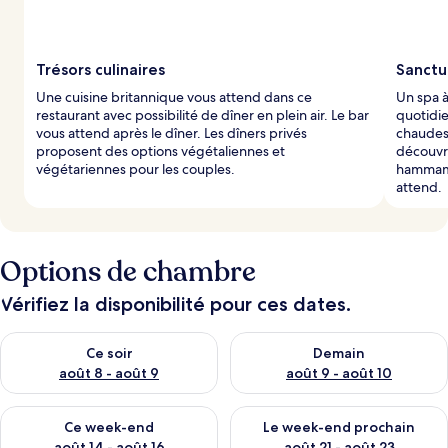
Trésors culinaires
Sanctu
Une cuisine britannique vous attend dans ce
Un spa à
restaurant avec possibilité de dîner en plein air. Le bar
quotidi
vous attend après le dîner. Les dîners privés
chaudes 
proposent des options végétaliennes et
découvre
végétariennes pour les couples.
hammam.
attend.
Options de chambre
Vérifiez la disponibilité pour ces dates.
Vérifier la disponibilité pour ce soir août 8 - août 9
Vérifier la disponibilité pour 
Ce soir
Demain
août 8 - août 9
août 9 - août 10
Vérifier la disponibilité pour ce week-end août 14 - août 16
Vérifier la disponibilité pour
Ce week-end
Le week-end prochain
août 14 - août 16
août 21 - août 23