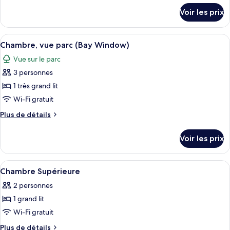
chambre :
détails
Voir les prix
sur
Chambre,
le
vue
type
Afficher
Une chambre d’hôtel avec un grand lit,
parc
6
de
Chambre, vue parc (Bay Window)
toutes
chambre
Vue sur le parc
Chambre,
les
vue
3 personnes
photos
parc
pour
1 très grand lit
ce
Wi-Fi gratuit
type
Plus
Plus de détails
de
de
chambre :
détails
Voir les prix
sur
Chambre,
le
vue
type
Afficher
Une chambre d’hôtel avec un grand lit, 
parc
5
de
Chambre Supérieure
toutes
chambre
(Bay
2 personnes
Chambre,
les
Window)
vue
1 grand lit
photos
parc
pour
Wi-Fi gratuit
(Bay
ce
Window)
Plus
Plus de détails