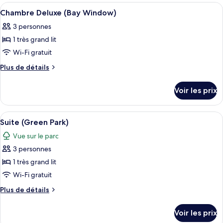
Chambre
type
Afficher
Une chambre d’hôtel avec un grand lit,
6
Deluxe
de
Chambre Deluxe (Bay Window)
toutes
chambre
3 personnes
Chambre
les
Deluxe
1 très grand lit
photos
pour
Wi-Fi gratuit
ce
Plus
Plus de détails
type
de
détails
de
Voir les prix
sur
chambre :
le
Chambre
type
Afficher
Une chambre d’hôtel moderne, dotée d’u
6
Deluxe
de
Suite (Green Park)
toutes
chambre
(Bay
Vue sur le parc
Chambre
les
Window)
Deluxe
3 personnes
photos
(Bay
pour
1 très grand lit
Window)
ce
Wi-Fi gratuit
type
Plus
Plus de détails
de
de
chambre :
détails
Voir les prix
sur
Suite