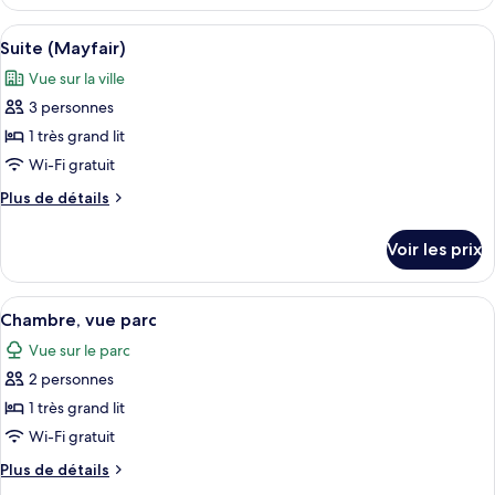
le
(Green
type
Afficher
Une chambre d’hôtel comprenant un lit
Park)
5
de
Suite (Mayfair)
toutes
chambre
Vue sur la ville
Suite
les
(Green
3 personnes
photos
Park)
pour
1 très grand lit
ce
Wi-Fi gratuit
type
Plus
Plus de détails
de
de
chambre :
détails
Voir les prix
sur
Suite
le
(Mayfair)
type
Afficher
Une chambre d’hôtel moderne avec un g
7
de
Chambre, vue parc
toutes
chambre
Vue sur le parc
Suite
les
(Mayfair)
2 personnes
photos
pour
1 très grand lit
ce
Wi-Fi gratuit
type
Plus
Plus de détails
de
de