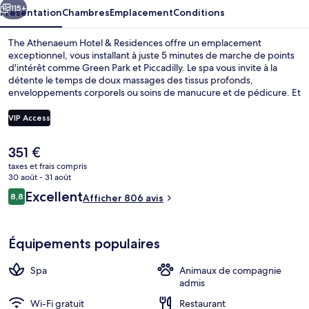
Residences
115+
Présentation
Chambres
Emplacement
Conditions
The Athenaeum Hotel & Residences offre un emplacement
exceptionnel, vous installant à juste 5 minutes de marche de points
d'intérêt comme Green Park et Piccadilly. Le spa vous invite à la
détente le temps de doux massages des tissus profonds,
enveloppements corporels ou soins de manucure et de pédicure. Et
pour vous rassasier, des spécialités Cuisine anglaise vous sont
servies à l'établissement 116, qui est ouvert à l'heure du petit
VIP Access
déjeuner, du déjeuner et du dîner. Cet hôtel de luxe abrite en outre
un bar / salon, une salle de fitness ouverte 24 h/24 et un sauna. Les
Le
351 €
autres voyageurs ne disent que du bien en ce qui concerne le
Coin salon dans le hall
prix
personnel attentionné. Les transports publics se situent à une
taxes et frais compris
actuel
30 août - 31 août
courte distance à pied : Station de métro Green Park est à 5 min et
est
Station de métro Hyde Park Corner, à 5 min.
Avis
Excellent
8,8
Afficher 806 avis
de
8,8 sur 10
voyageurs
351 €.
Équipements populaires
Spa
Animaux de compagnie
admis
Wi-Fi gratuit
Restaurant