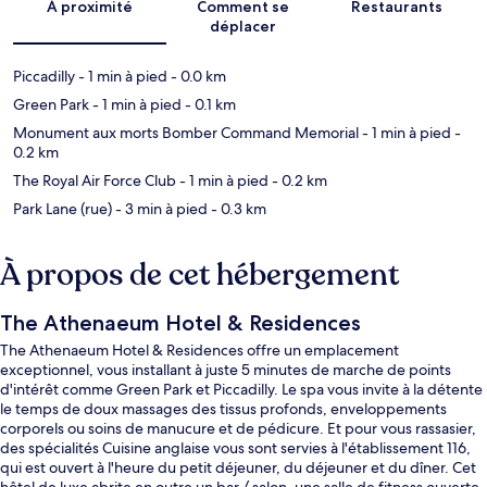
À proximité
Comment se
Restaurants
déplacer
Piccadilly
- 1 min à pied
- 0.0 km
Green Park
- 1 min à pied
- 0.1 km
Monument aux morts Bomber Command Memorial
- 1 min à pied
-
0.2 km
The Royal Air Force Club
- 1 min à pied
- 0.2 km
Park Lane (rue)
- 3 min à pied
- 0.3 km
À propos de cet hébergement
The Athenaeum Hotel & Residences
The Athenaeum Hotel & Residences offre un emplacement
exceptionnel, vous installant à juste 5 minutes de marche de points
d'intérêt comme Green Park et Piccadilly. Le spa vous invite à la détente
le temps de doux massages des tissus profonds, enveloppements
corporels ou soins de manucure et de pédicure. Et pour vous rassasier,
des spécialités Cuisine anglaise vous sont servies à l'établissement 116,
qui est ouvert à l'heure du petit déjeuner, du déjeuner et du dîner. Cet
hôtel de luxe abrite en outre un bar / salon, une salle de fitness ouverte