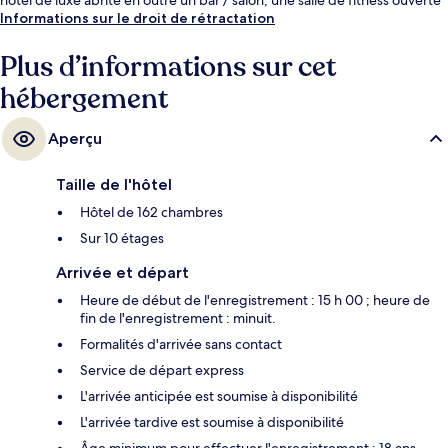
24 h/24 et un sauna. Les autres voyageurs ne disent que du bien en ce
Informations sur le droit de rétractation
qui concerne le personnel attentionné. Les transports publics se situent
à une courte distance à pied : Station de métro Green Park est à 5 min
Plus d’informations sur cet
et Station de métro Hyde Park Corner, à 5 min.
hébergement
Aperçu
Taille de l'hôtel
Hôtel de 162 chambres
Sur 10 étages
Arrivée et départ
Heure de début de l'enregistrement : 15 h 00 ; heure de
fin de l'enregistrement : minuit.
Formalités d'arrivée sans contact
Service de départ express
L'arrivée anticipée est soumise à disponibilité
L'arrivée tardive est soumise à disponibilité
Âge minimum pour effectuer l'enregistrement : 18 ans