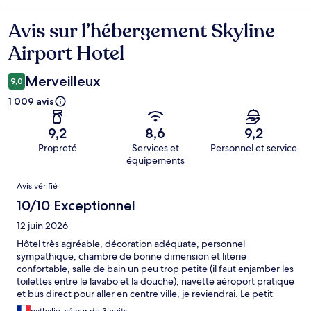
Avis sur l’hébergement Skyline
Avis
Airport Hotel
Merveilleux
9,0
1 009 avis
9,2
8,6
9,2
Propreté
Services et
Personnel et service
équipements
Avis
Avis vérifié
10/10 Exceptionnel
12 juin 2026
Hôtel très agréable, décoration adéquate, personnel
sympathique, chambre de bonne dimension et literie
confortable, salle de bain un peu trop petite (il faut enjamber les
toilettes entre le lavabo et la douche), navette aéroport pratique
et bus direct pour aller en centre ville, je reviendrai. Le petit
déjeuner mériterait d'être un peu plus varié.