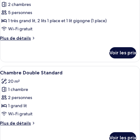
avec
pour
2 chambres
lits
ce
jumeaux,
5 personnes
coin
type
1 très grand lit, 2 lits 1 place et 1 lit gigogne (1 place)
cuisine
de
Wi-Fi gratuit
chambre :
Plus
Plus de détails
Chambre
de
Familiale
détails
Voir les prix
(5
sur
le
persons)
type
Afficher
Une chambre d’hôtel avec un mur en bri
8
de
Chambre Double Standard
toutes
chambre
20 m²
Chambre
les
Familiale
1 chambre
photos
(5
pour
2 personnes
persons)
ce
1 grand lit
type
Wi-Fi gratuit
de
Plus
Plus de détails
chambre :
de
Chambre
détails
Voir les prix
sur