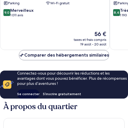
Parking
Wi-Fi gratuit
Parkin
9.0
8.4
Merveilleux
Trè
9,0
8,4
sur
sur
1 011 avis
1 193
10,
10,
Merveilleux,
Très
1 011 avis
bien,
Le
56 €
1 193 avi
nouveau
taxes et frais compris
prix
19 août - 20 août
est
de
Comparer des hébergements similaires
56 €
Connectez-vous pour découvrir les réductions et les
avantages dont vous pouvez bénéficier. Plus de récompenses
pour plus d’aventures !
Se connecter
S’inscrire gratuitement
À propos du quartier