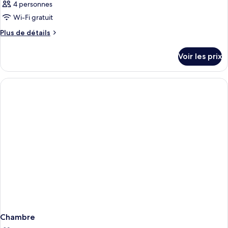
4 personnes
Wi-Fi gratuit
Plus
Plus de détails
de
détails
Voir les prix
sur
le
type
de
chambre
Chambre
Chambre