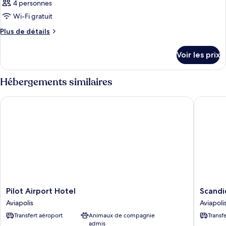
4 personnes
Wi-Fi gratuit
Plus
Plus de détails
de
détails
Voir les prix
sur
le
type
Hébergements similaires
de
chambre
Pilot Airport Hotel
Scandic 
Chambre
Pilot
Scandic
Pilot Airport Hotel
Scandi
Airport
Veromie
Aviapolis
Aviapoli
Hotel
Aviapoli
Transfert aéroport
Animaux de compagnie
Transf
Aviapolis
admis