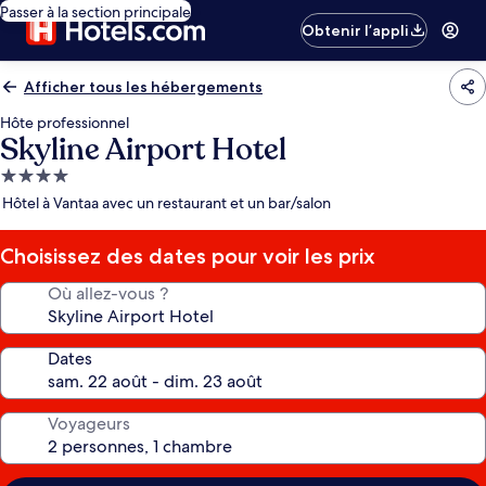
Passer à la section principale
Obtenir l’appli
Afficher tous les hébergements
Hôte professionnel
Skyline Airport Hotel
Hébergement
4.0 étoiles
Hôtel à Vantaa avec un restaurant et un bar/salon
Choisissez des dates pour voir les prix
Où allez-vous ?
Dates
Voyageurs