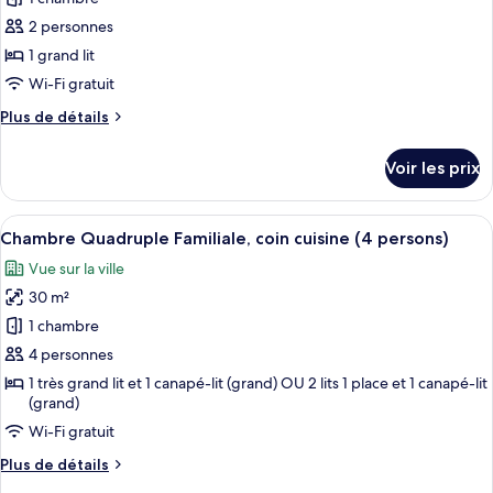
photos
avec
pour
2 personnes
lits
ce
jumeaux
1 grand lit
type
Wi-Fi gratuit
de
Plus
Plus de détails
chambre :
de
Chambre
détails
Voir les prix
sur
Double
le
Affaires,
type
Afficher
Une chambre d’hôtel comprenant un lit,
1
9
de
Chambre Quadruple Familiale, coin cuisine (4 persons)
toutes
grand
chambre
Vue sur la ville
Chambre
les
lit
Double
30 m²
photos
Affaires,
pour
1 chambre
1
ce
grand
4 personnes
lit
type
1 très grand lit et 1 canapé-lit (grand) OU 2 lits 1 place et 1 canapé-lit
de
(grand)
chambre :
Wi-Fi gratuit
Chambre
Plus
Plus de détails
Quadruple
de