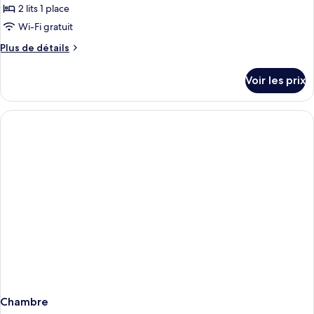
type
2 lits 1 place
de
Wi-Fi gratuit
chambre :
Plus
Plus de détails
Chambre
de
Standard
détails
Voir les prix
avec
sur
le
lits
type
jumeaux
de
chambre
Chambre
Standard
avec
lits
jumeaux
Chambre