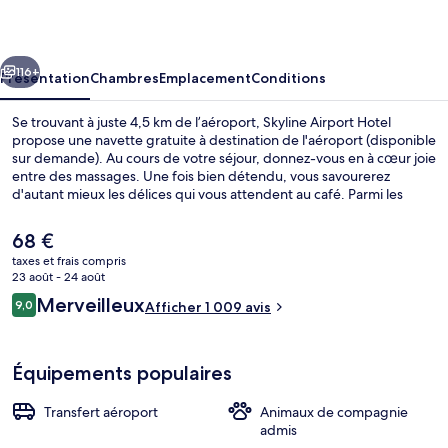
Hotel
cédent
Suivant
116+
Présentation
Chambres
Emplacement
Conditions
Se trouvant à juste 4,5 km de l’aéroport, Skyline Airport Hotel
propose une navette gratuite à destination de l'aéroport (disponible
sur demande). Au cours de votre séjour, donnez-vous en à cœur joie
entre des massages. Une fois bien détendu, vous savourerez
d'autant mieux les délices qui vous attendent au café. Parmi les
avantages offerts par cet hébergement : un bar / salon, une salle de
fitness et un sauna. Le personnel attentionné et la proximité avec
Le
68 €
l'aéroport remportent un vif succès auprès des autres voyageurs.
prix
taxes et frais compris
actuel
23 août - 24 août
Hall
est
Avis
Merveilleux
9,0
Afficher 1 009 avis
de
9,0 sur 10
voyageurs
68 €.
Équipements populaires
Transfert aéroport
Animaux de compagnie
admis