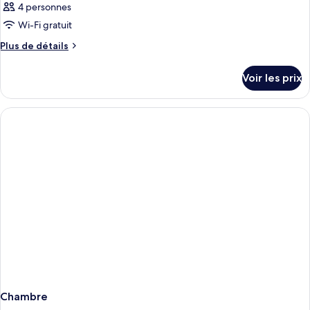
4 personnes
Wi-Fi gratuit
Plus
Plus de détails
de
détails
Voir les prix
sur
le
type
de
chambre
Chambre
Chambre