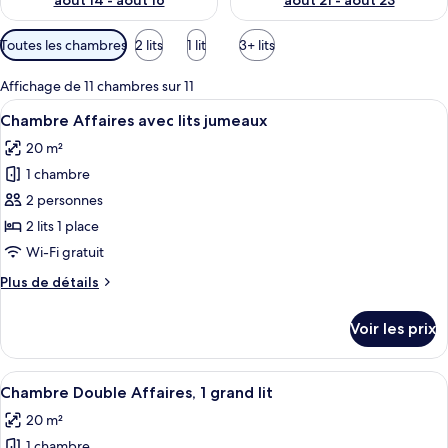
août 14 - août 16
août 21 - août 23
Filtres
Toutes les chambres
2 lits
1 lit
3+ lits
disponibles
pour
Affichage de 11 chambres sur 11
les
Afficher
Une chambre d’hôtel avec deux lits, un
13
Chambre Affaires avec lits jumeaux
chambres
toutes
20 m²
les
1 chambre
photos
pour
2 personnes
ce
2 lits 1 place
type
Wi-Fi gratuit
de
Plus
Plus de détails
chambre :
de
Chambre
détails
Voir les prix
sur
Affaires
le
avec
type
Afficher
Une chambre d’hôtel avec deux lits, un
lits
14
de
Chambre Double Affaires, 1 grand lit
toutes
jumeaux
chambre
20 m²
Chambre
les
Affaires
1 chambre