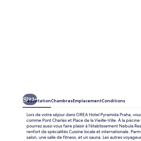
Hotel
Pyramida
Praha
93+
Présentation
Chambres
Emplacement
Conditions
Lors de votre séjour dans OREA Hotel Pyramida Praha, vous
comme Pont Charles et Place de la Vieille-Ville. À la pisci
pourrez aussi vous faire plaisir à l'établissement Nebula Re
renfort de spécialités Cuisine locale et internationale. Pa
salon, une salle de fitness, et un sauna. Les autres voyage