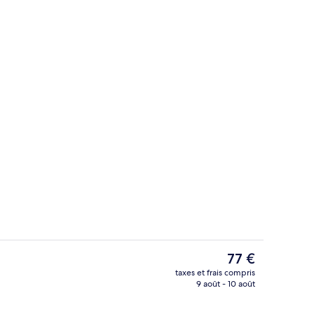
Déjeuner et dîner servis sur place
Le
77 €
prix
taxes et frais compris
actuel
9 août - 10 août
ieure
Façade de l’hébergement - soirée/nui
est
de