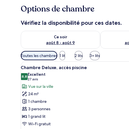
Options de chambre
Vérifiez la disponibilité pour ces dates.
Vérifier la disponibilité pour ce soir août 8 - août 9
Vérifier la di
Ce soir
août 8 - août 9
ao
Filtres
Toutes les chambres
1 lit
2 lits
3+ lits
disponibles
Afficher
Chambre Deluxe, accès piscine
pour
9
Chambre Deluxe, accès piscine
toutes
les
Excellent
les
8,8
chambres
8,8 sur 10
(27 avis)
27 avis
photos
Vue sur la ville
pour
24 m²
ce
1 chambre
type
3 personnes
de
1 grand lit
chambre :
Chambre
Wi-Fi gratuit