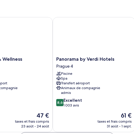
a
C
Suite
p
Do
Deluxe,
o
(
accès
Wellness
Panorama by Verdi Hotels
av
piscine
lit
ju
ac
pi
(S
Panorama
& Wellness
Panorama by Verdi Hotels
by
Prague 4
Verdi
Piscine
Hotels
Spa
Prague
oport
Transfert aéroport
4
 compagnie
Animaux de compagnie
admis
8.6
Excellent
8,6
sur
1 003 avis
10,
Le
Le
47 €
61 €
Excellent,
nouveau
nouve
1 003 avis
taxes et frais compris
taxes et frais compris
prix
prix
23 août - 24 août
31 août - 1 sept.
est
est