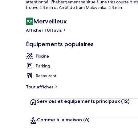
attentionné. L'hébergement se situe à une très courte dist
trouve à 4 min et Arrêt de tram Malovanka, à 4 min.
Avis
Merveilleux
9,0
9,0 sur 10
Déjeuner et d
voyageurs
Afficher 1 011 avis
Équipements populaires
Piscine
Parking
Restaurant
Tout afficher
Services et équipements principaux
(12)
Comme à la maison
(6)