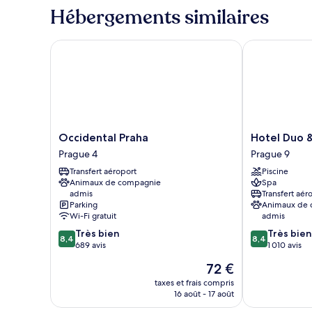
jumeaux,
type
Hébergements similaires
de
accès
chambre
piscine
Chambre
Occidental Praha
Hotel Duo & 
Classique
Double
ou
avec
lits
jumeaux,
accès
Occidental
Hotel
Occidental Praha
Hotel Duo 
piscine
Praha
Duo
Prague 4
Prague 9
Prague
&
Transfert aéroport
Piscine
4
Wellness
Animaux de compagnie
Spa
Prague
admis
Transfert aér
9
Parking
Animaux de
Wi-Fi gratuit
admis
8.4
8.4
Très bien
Très bien
8,4
8,4
sur
sur
689 avis
1 010 avis
10,
10,
Le
72 €
Très
Très
nouveau
bien,
bien,
taxes et frais compris
prix
16 août - 17 août
689 avis
1 010 avis
est