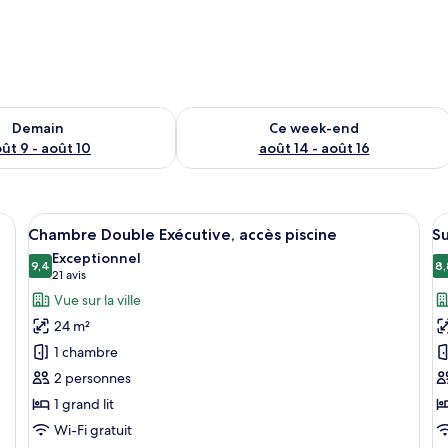
sponibilité pour demain août 9 - août 10
Vérifier la disponibilité pour ce week
Demain
Ce week-end
ût 9 - août 10
août 14 - août 16
 | Vue de la chambre
Afficher
Une chambre d’hôtel avec un grand lit
A
11
Chambre Double Exécutive, accès piscine
Su
toutes
t
Exceptionnel
les
9,4
le
8,
9,4 sur 10
(21 avis)
21 avis
photos
p
Vue sur la ville
pour
p
24 m²
ce
c
1 chambre
type
t
2 personnes
de
d
1 grand lit
chambre :
c
Chambre
S
Wi-Fi gratuit