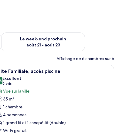
-end août 14 - août 16
Vérifier la disponibilité pour le week-end prochain août 21 - 
Le week-end prochain
août 21 - août 23
Affichage de 6 chambres sur 6
, un bureau, une chaise et un tableau au mur.
fficher
Une chambre d’hôtel avec un lit, un téléviseur
4
ite Familiale, accès piscine
outes
Excellent
s
8
8,8 sur 10
(5 avis)
5 avis
hotos
Vue sur la ville
our
35 m²
e
1 chambre
ype
4 personnes
e
1 grand lit et 1 canapé-lit (double)
hambre :
uite
Wi-Fi gratuit