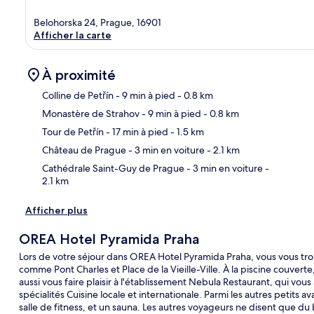
Belohorska 24, Prague, 16901
Afficher la carte
À proximité
Colline de Petřín
- 9 min à pied
- 0.8 km
Monastère de Strahov
- 9 min à pied
- 0.8 km
Car
Tour de Petřín
- 17 min à pied
- 1.5 km
Château de Prague
- 3 min en voiture
- 2.1 km
Cathédrale Saint-Guy de Prague
- 3 min en voiture
-
2.1 km
Afficher plus
OREA Hotel Pyramida Praha
Lors de votre séjour dans OREA Hotel Pyramida Praha, vous vous tro
comme Pont Charles et Place de la Vieille-Ville. À la piscine couver
aussi vous faire plaisir à l'établissement Nebula Restaurant, qui vous
spécialités Cuisine locale et internationale. Parmi les autres petits
salle de fitness, et un sauna. Les autres voyageurs ne disent que du