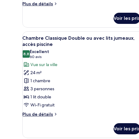
Deluxe,
Plus
Plus de détails
accès
de
détails
piscine
Voir les pri
sur
le
type
Afficher
Une chambre d’hôtel avec un gra
5
de
Chambre Classique Double ou avec lits jumeaux,
toutes
chambre
accès piscine
Chambre
les
Excellent
Deluxe,
8,8
photos
8,8 sur 10
(60 avis)
60 avis
accès
pour
Vue sur la ville
piscine
ce
24 m²
type
1 chambre
de
3 personnes
chambre :
1 lit double
Chambre
Wi-Fi gratuit
Classique
Double
Plus
Plus de détails
ou
de
détails
avec
Voir les pri
sur
lits
le