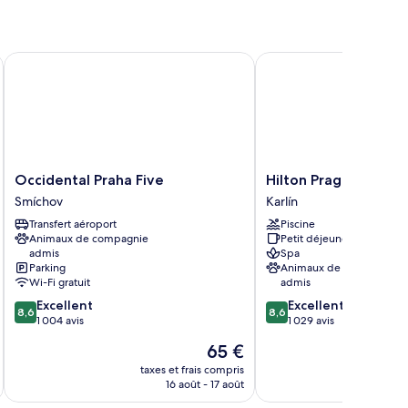
ccès
hambre
iscine
uble
u
Small)
ec
Occidental Praha Five
Hilton Prague Atrium
s
meaux,
cès
scine
mall)
Occidental
Hilton
Occidental Praha Five
Hilton Prague Atriu
Praha
Prague
Smíchov
Karlín
Five
Atrium
Transfert aéroport
Piscine
Smíchov
Karlín
Animaux de compagnie
Petit déjeuner gratuit
admis
Spa
Parking
Animaux de compagnie
Wi-Fi gratuit
admis
8.6
8.6
Excellent
Excellent
8,6
8,6
sur
sur
1 004 avis
1 029 avis
10,
10,
Le
65 €
Excellent,
Excellent,
au
nouveau
1 004 avis
1 029 avis
taxes et frais compris
tax
prix
16 août - 17 août
est