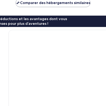
de
de
Comparer des hébergements similaires
47 €
61 €
réductions et les avantages dont vous
ses pour plus d’aventures !