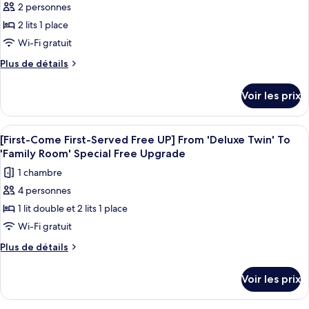
Double
Wine
check-
2 personnes
to
pour
+
PKG]
check-
out:
2 lits 1 place
ce
Hollywood
1
out:
11:00
Double
type
Wi-Fi gratuit
11:00
Bottle
+
de
of
Plus
Plus de détails
1
chambre :
de
Bottle
Wine
détails
[Early
of
Voir les prix
sur
Wine
Bird
le
Wine
type
Afficher
Une chambre d’hôtel avec deux lits, une
6
PKG]
de
[First-Come First-Served Free UP] From 'Deluxe Twin' To
toutes
chambre
Balcony
'Family Room' Special Free Upgrade
[Early
les
Hollywood
1 chambre
Bird
photos
Double
Wine
4 personnes
pour
PKG]
+
1 lit double et 2 lits 1 place
ce
Balcony
1
Hollywood
type
Wi-Fi gratuit
Bottle
Double
de
Plus
Plus de détails
of
+
chambre :
de
1
Wine
détails
[First-
Bottle
Voir les prix
sur
of
Come
le
Wine
First-
type