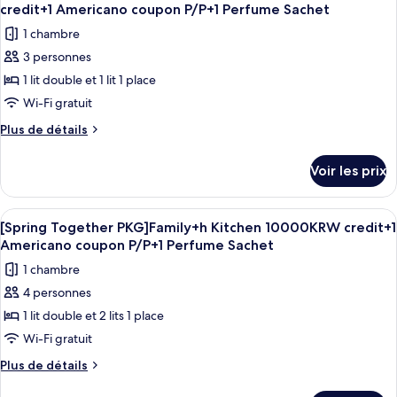
toutes
chambre
credit+1 Americano coupon P/P+1 Perfume Sachet
coupon
[Spring
les
P/P+1
1 chambre
Together
photos
Perfume
PKG]HollywoodDouble+hKitchen10000KRW
3 personnes
pour
credit+1
Sachet
1 lit double et 1 lit 1 place
ce
Americano
coupon
type
Wi-Fi gratuit
P/P+1
de
Plus
Plus de détails
Perfume
chambre :
de
Sachet
détails
[Spring
Voir les prix
sur
Together
le
PKG]DeluxeTwin+h
type
Afficher
Une chambre d’hôtel avec deux lits, une
6
Kitchen
de
[Spring Together PKG]Family+h Kitchen 10000KRW credit+1
toutes
chambre
10000KRW
Americano coupon P/P+1 Perfume Sachet
[Spring
les
credit+1
1 chambre
Together
photos
Americano
PKG]DeluxeTwin+h
4 personnes
pour
Kitchen
coupon
1 lit double et 2 lits 1 place
ce
10000KRW
P/P+1
credit+1
type
Wi-Fi gratuit
Perfume
Americano
de
Plus
Plus de détails
Sachet
coupon
chambre :
de
P/P+1
détails