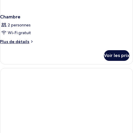
Chambre
2 personnes
Wi-Fi gratuit
Plus
Plus de détails
de
détails
Voir les prix
sur
le
type
de
chambre
Chambre