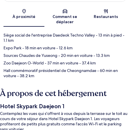
Carte
À proximité
Comment se
Restaurants
déplacer
Siège social de l'entreprise Daedeok Techno Valley
- 13 min à pied
-
1.1 km
Expo Park
- 18 min en voiture
- 12.6 km
Sources Chaudes de Yuseong
- 20 min en voiture
- 13.3 km
Zoo Daejeon O-World
- 37 min en voiture
- 37.4 km
Hall commémoratif présidentiel de Cheongnamdae
- 60 min en
voiture
- 38.2 km
À propos de cet hébergement
Hotel Skypark Daejeon 1
Contemplez les vues qui s'offrent à vous depuis la terrasse sur le toit au
cours de votre séjour dans Hotel Skypark Daejeon 1. Les voyageurs
profiteront de petits plus gratuits comme l'accès Wi-Fi et le parking
sans voiturier.