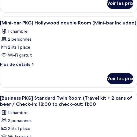
[Spring
Perfume
Voir les prix
sur
Sachet
Together
le
PKG]Family+h
type
Afficher
Une chambre d’hôtel moderne dotée d’u
7
Kitchen
de
[Mini-bar PKG] Hollywood double Room (Mini-bar Included)
toutes
chambre
10000KRW
1 chambre
[Spring
les
credit+1
Together
2 personnes
photos
Americano
PKG]Family+h
pour
2 lits 1 place
Kitchen
coupon
ce
10000KRW
Wi-Fi gratuit
P/P+1
credit+1
type
Perfume
Plus
Plus de détails
Americano
de
de
Sachet
coupon
chambre :
détails
P/P+1
Voir les prix
sur
[Mini-
Perfume
le
Sachet
bar
type
Afficher
Une chambre d’hôtel avec un lit, une t
PKG]
5
de
[Business PKG] Standard Twin Room (Travel kit + 2 cans of
toutes
chambre
Hollywood
beer / Check-in: 18:00 to check-out: 11:00
[Mini-
les
double
1 chambre
bar
photos
Room
PKG]
2 personnes
pour
(Mini-
Hollywood
2 lits 1 place
ce
double
bar
Room
type
Wi-Fi gratuit