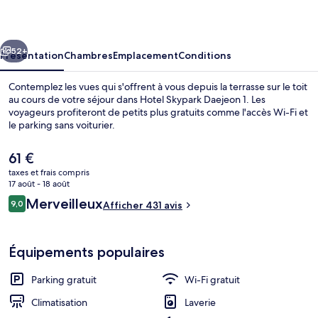
Daejeon
1
cédent
Suivant
52+
Présentation
Chambres
Emplacement
Conditions
Contemplez les vues qui s'offrent à vous depuis la terrasse sur le toit
au cours de votre séjour dans Hotel Skypark Daejeon 1. Les
voyageurs profiteront de petits plus gratuits comme l'accès Wi-Fi et
le parking sans voiturier.
Le
61 €
prix
taxes et frais compris
actuel
17 août - 18 août
est
Avis
Merveilleux
9,0
Extérieur
Afficher 431 avis
de
9,0 sur 10
voyageurs
61 €.
Équipements populaires
Parking gratuit
Wi-Fi gratuit
Climatisation
Laverie