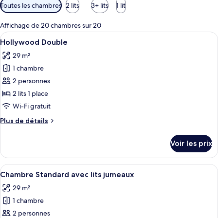
Filtres
Toutes les chambres
2 lits
3+ lits
1 lit
disponibles
pour
Affichage de 20 chambres sur 20
les
Afficher
Une chambre d’hôtel moderne avec un g
7
Hollywood Double
chambres
toutes
29 m²
les
1 chambre
photos
pour
2 personnes
ce
2 lits 1 place
type
Wi-Fi gratuit
de
Plus
Plus de détails
chambre :
de
Hollywood
détails
Voir les prix
sur
Double
le
type
Afficher
Une chambre d’hôtel avec deux lits, un
7
de
Chambre Standard avec lits jumeaux
toutes
chambre
29 m²
Hollywood
les
Double
1 chambre
photos
pour
2 personnes