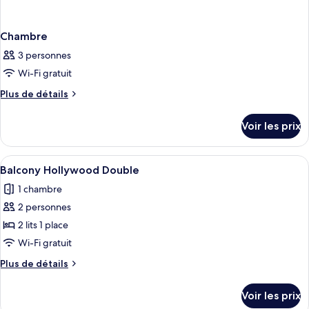
Chambre
3 personnes
Wi-Fi gratuit
Plus
Plus de détails
de
détails
Voir les prix
sur
le
type
Afficher
Une chambre d’hôtel avec un lit, une ch
5
de
Balcony Hollywood Double
toutes
chambre
1 chambre
Chambre
les
2 personnes
photos
pour
2 lits 1 place
ce
Wi-Fi gratuit
type
Plus
Plus de détails
de
de
chambre :
détails
Voir les prix
sur
Balcony