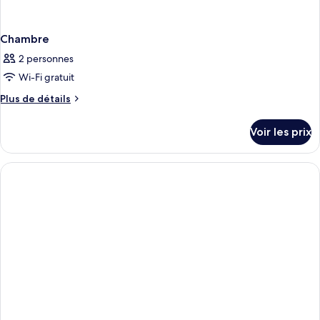
Chambre
2 personnes
Wi-Fi gratuit
Plus
Plus de détails
de
détails
Voir les prix
sur
le
type
de
chambre
Chambre