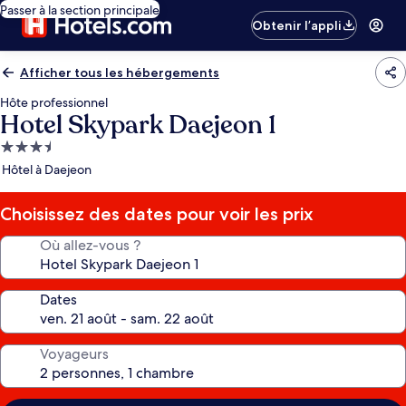
Passer à la section principale
Obtenir l’appli
Afficher tous les hébergements
Hôte professionnel
Hotel Skypark Daejeon 1
Hébergement
3.5 étoiles
Hôtel à Daejeon
Choisissez des dates pour voir les prix
Où allez-vous ?
Dates
Voyageurs