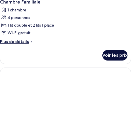
6
de
Chambre Familiale
toutes
jumeaux
chambre
1 chambre
Chambre
les
Deluxe
4 personnes
photos
avec
pour
1 lit double et 2 lits 1 place
lits
ce
jumeaux
Wi-Fi gratuit
type
Plus
Plus de détails
de
de
chambre :
détails
Voir les prix
sur
Chambre
le
Familiale
type
de
chambre
Chambre
Familiale