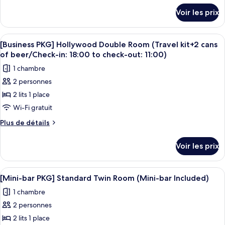
chambre :
détails
Voir les prix
sur
Balcony
le
Deluxe
type
Afficher
Une chambre d’hôtel moderne dotée d’u
Twin
7
de
[Business PKG] Hollywood Double Room (Travel kit+2 cans
toutes
chambre
(assigned
of beer/Check-in: 18:00 to check-out: 11:00)
Balcony
les
at
1 chambre
Deluxe
photos
check-
Twin
2 personnes
pour
in)
(assigned
2 lits 1 place
ce
at
check-
type
Wi-Fi gratuit
in)
de
Plus
Plus de détails
chambre :
de
détails
[Business
Voir les prix
sur
PKG]
le
Hollywood
type
Afficher
Une chambre d’hôtel avec deux lits, un
7
Double
de
[Mini-bar PKG] Standard Twin Room (Mini-bar Included)
toutes
chambre
Room
1 chambre
[Business
les
(Travel
PKG]
2 personnes
photos
kit+2
Hollywood
pour
2 lits 1 place
Double
cans