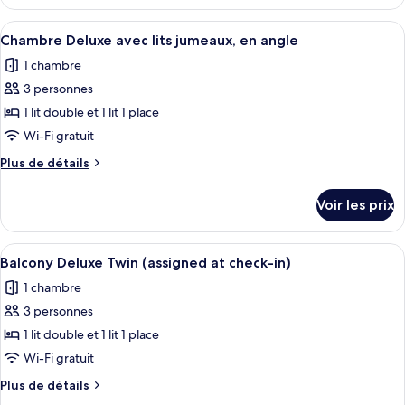
le
Hollywood
type
Afficher
Une chambre d’hôtel avec deux lits, un
Double
5
de
Chambre Deluxe avec lits jumeaux, en angle
toutes
chambre
1 chambre
Balcony
les
Hollywood
3 personnes
photos
Double
pour
1 lit double et 1 lit 1 place
ce
Wi-Fi gratuit
type
Plus
Plus de détails
de
de
chambre :
détails
Voir les prix
sur
Chambre
le
Deluxe
type
Afficher
Une chambre d’hôtel moderne avec deux
avec
9
de
Balcony Deluxe Twin (assigned at check-in)
toutes
chambre
lits
1 chambre
Chambre
les
jumeaux,
Deluxe
3 personnes
photos
en
avec
pour
1 lit double et 1 lit 1 place
angle
lits
ce
jumeaux,
Wi-Fi gratuit
en
type
Plus
Plus de détails
angle
de
de