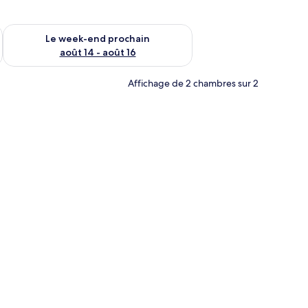
-end août 7 - août 9
Vérifier la disponibilité pour le week-end prochain août 14 - a
Le week-end prochain
août 14 - août 16
Affichage de 2 chambres sur 2
amouflage posés sur le lit.
e de lit grise et une guitare électrique noire sur le côté droit.