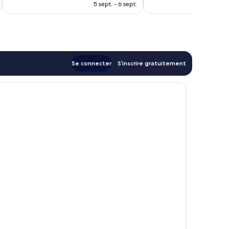
prix
5 sept. - 6 sept.
est
de
280 €
Se connecter
S’inscrire gratuitement