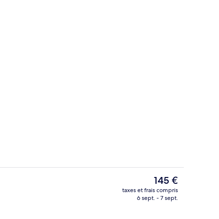
Extérieur
Le
145 €
prix
taxes et frais compris
actuel
6 sept. - 7 sept.
le (New Sleep Easy Concept) | Bureau, chambres insonorisées, lits pliants/
Bar (sur place)
est
de