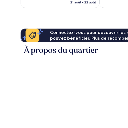
prix
21 août - 22 août
est
de
176 €
Connectez-vous pour découvrir les 
pouvez bénéficier. Plus de récompen
À propos du quartier