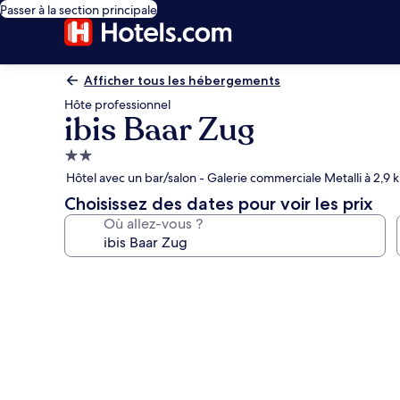
Passer à la section principale
Afficher tous les hébergements
Hôte professionnel
ibis Baar Zug
Hébergement
2.0 étoiles
Hôtel avec un bar/salon - Galerie commerciale Metalli à 2,9 
Choisissez des dates pour voir les prix
Où allez-vous ?
Galerie
photos
de
l’hébergement
ibis