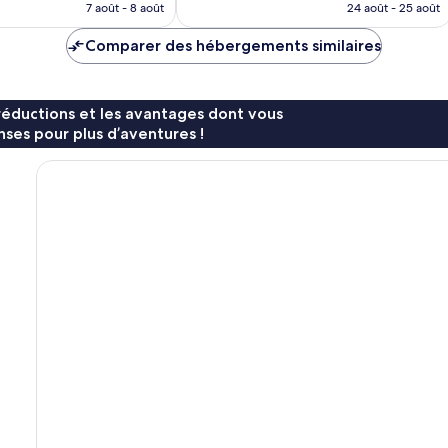
prix
prix
7 août - 8 août
24 août - 25 août
89 avis
est
est
de
de
Comparer des hébergements similaires
127 €
196 €
réductions et les avantages dont vous
ses pour plus d’aventures !