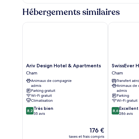
double
le
(New
type
Hébergements similaires
de
Sleep
chambre
Easy
Chambre
Ariv Design Hotel & Apartments
SwissEver Ho
Concept)
Double,
1
lit
double
(New
Sleep
Easy
Ariv
SwissEver
Ariv Design Hotel & Apartments
SwissEver 
Concept)
Design
Hotel
Cham
Cham
Hotel
Zug
Animaux de compagnie
Transfert aér
&
Cham
admis
Animaux de
Apartments
Parking gratuit
admis
Cham
Wi-Fi gratuit
Parking
Climatisation
Wi-Fi gratuit
8.2
8.6
Très bien
Excellent
8,2
8,6
sur
sur
35 avis
286 avis
10,
10,
Très
Excellent,
Le
176 €
bien,
286 avis
nouveau
35 avis
taxes et frais compris