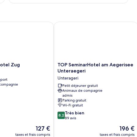
Easy
type
de
Concept)
chambre
Chambre
Double
tel Zug
TOP SeminarHotel am Aegerisee Unte
(New
Sleep
Easy
Concept)
TOP
Hotel Zug
TOP SeminarHotel am Aegerisee
SeminarHotel
Unteraegeri
am
Unterageri
oport
Aegerisee
 compagnie
Unteraegeri
Petit déjeuner gratuit
Animaux de compagnie
Unterageri
admis
Parking gratuit
Wi-Fi gratuit
8.2
Très bien
8,2
sur
89 avis
10,
Le
Le
127 €
196 €
Très
nouveau
nouveau
bien,
taxes et frais compris
taxes et frais compris