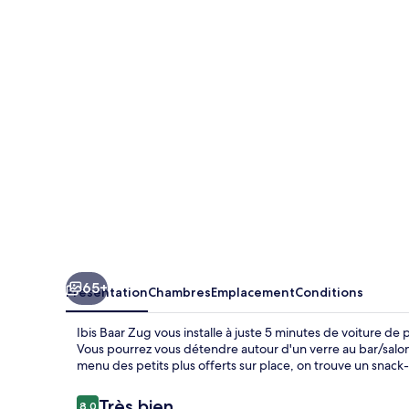
Baar
Zug
65+
Présentation
Chambres
Emplacement
Conditions
Ibis Baar Zug vous installe à juste 5 minutes de voiture d
Vous pourrez vous détendre autour d'un verre au bar/salon
menu des petits plus offerts sur place, on trouve un snack
Avis
Très bien
8,0