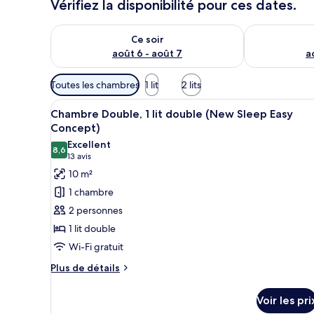
Vérifiez la disponibilité pour ces dates.
Vérifier la disponibilité pour ce soir août 6 - août 7
Vérifier la di
Ce soir
août 6 - août 7
a
Filtres
Toutes les chambres
1 lit
2 lits
disponibles
Afficher
Un lit avec une literie et des o
pour
11
Chambre Double, 1 lit double (New Sleep Easy
toutes
les
Concept)
les
chambres
Excellent
8,6
photos
8,6 sur 10
(13 avis)
13 avis
pour
10 m²
ce
1 chambre
type
2 personnes
de
1 lit double
chambre :
Wi-Fi gratuit
Chambre
Double,
Plus
Plus de détails
de
1
détails
lit
Voir les pri
sur