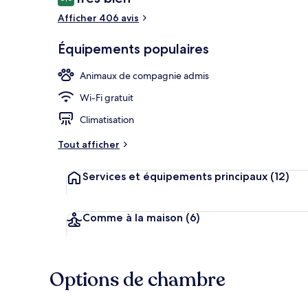
8,0 sur 10
voyageurs
Afficher 406 avis
Équipements populaires
Restaurant
Animaux de compagnie admis
Wi-Fi gratuit
Climatisation
Tout afficher
Services et équipements principaux
(12)
Comme à la maison
(6)
Options de chambre