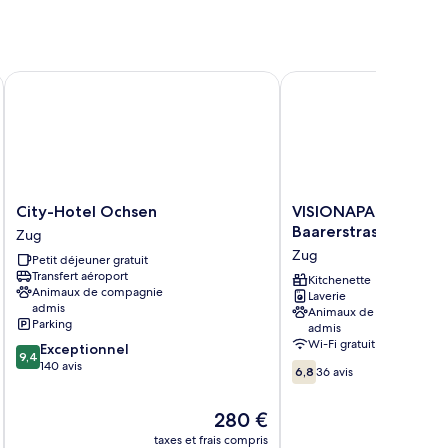
raegeri
City-Hotel Ochsen
VISIONAPARTMENTS Zu
City-
VISIONAPARTMENTS
City-Hotel Ochsen
VISIONAPARTMENTS
Hotel
Zug
Baarerstrasse
Zug
Ochsen
Baarerstrasse
Zug
Petit déjeuner gratuit
Zug
Zug
Transfert aéroport
Kitchenette
Animaux de compagnie
Laverie
admis
Animaux de compagnie
Parking
admis
Wi-Fi gratuit
9.4
Exceptionnel
9,4
sur
140 avis
6.8
6,8
36 avis
10,
sur
Exceptionnel,
10,
Le
280 €
140 avis
36 avis
nouveau
taxes et frais compris