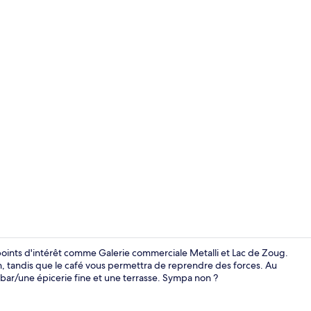
Extérieur
e points d'intérêt comme Galerie commerciale Metalli et Lac de Zoug.
, tandis que le café vous permettra de reprendre des forces. Au
-bar/une épicerie fine et une terrasse. Sympa non ?
Chambre Doub