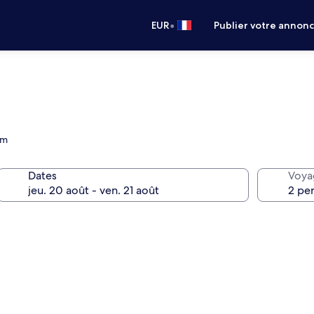
•
EUR
Publier votre annon
km
Dates
Voya