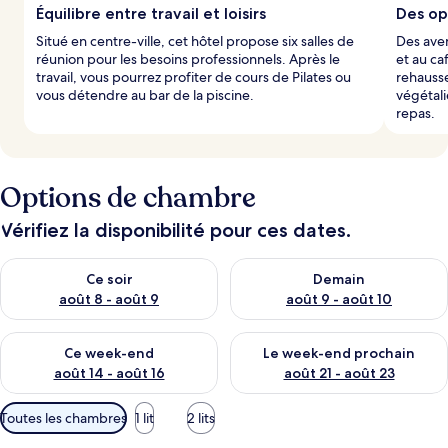
Équilibre entre travail et loisirs
Des op
Situé en centre-ville, cet hôtel propose six salles de
Des aven
réunion pour les besoins professionnels. Après le
et au ca
travail, vous pourrez profiter de cours de Pilates ou
rehausse
vous détendre au bar de la piscine.
végétal
repas.
Options de chambre
Vérifiez la disponibilité pour ces dates.
Vérifier la disponibilité pour ce soir août 8 - août 9
Vérifier la disponibilité pour 
Ce soir
Demain
août 8 - août 9
août 9 - août 10
Vérifier la disponibilité pour ce week-end août 14 - août 16
Vérifier la disponibilité pour
Ce week-end
Le week-end prochain
août 14 - août 16
août 21 - août 23
Filtres
Toutes les chambres
1 lit
2 lits
disponibles