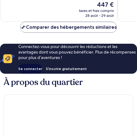
Le
447 €
1 013 avis
1 948 avi
nouveau
taxes et frais compris
prix
28 août - 29 août
est
de
Comparer des hébergements similaires
447 €
Connectez-vous pour découvrir les réductions et les
avantages dont vous pouvez bénéficier. Plus de récompenses
pour plus d’aventures !
Se connecter
S’inscrire gratuitement
À propos du quartier