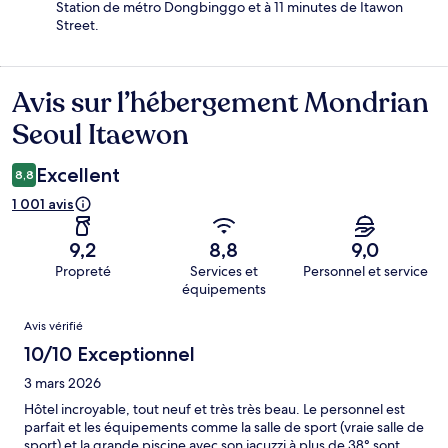
Station de métro Dongbinggo et à 11 minutes de Itawon
Street.
Avis sur l’hébergement Mondrian
Avis
Seoul Itaewon
Excellent
8,8
1 001 avis
9,2
8,8
9,0
Propreté
Services et
Personnel et service
équipements
Avis
Avis vérifié
10/10 Exceptionnel
3 mars 2026
Hôtel incroyable, tout neuf et très très beau. Le personnel est
parfait et les équipements comme la salle de sport (vraie salle de
sport) et la grande piscine avec son jacuzzi à plus de 38° sont