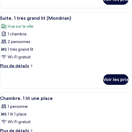
sur
Suite,
le
1
type
Afficher
Un salon moderne avec un canapé, deux 
très
8
de
Suite, 1 très grand lit (Mondrian)
toutes
chambre
grand
Vue sur la ville
Suite,
les
lit
1
1 chambre
photos
(Cabana)
très
pour
2 personnes
grand
ce
lit
1 très grand lit
(Cabana)
type
Wi-Fi gratuit
de
Plus
Plus de détails
chambre :
de
Suite,
détails
Voir les prix
sur
1
le
très
type
Afficher
Chambre, 1 lit une place | Literie de q
grand
5
de
Chambre, 1 lit une place
toutes
lit
chambre
1 personne
Suite,
les
(Mondrian)
1
1 lit 1 place
photos
très
pour
Wi-Fi gratuit
grand
ce
lit
Plus
Plus de détails