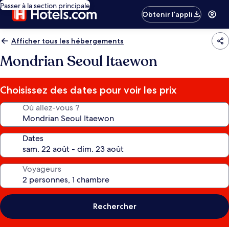
Passer à la section principale
Obtenir l’appli
Afficher tous les hébergements
Mondrian Seoul Itaewon
Choisissez des dates pour voir les prix
Où allez-vous ?
Dates
Voyageurs
Rechercher