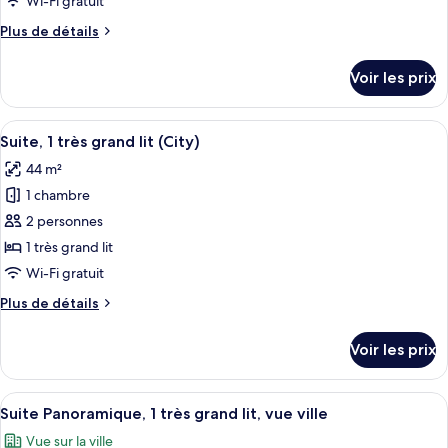
Wi-Fi gratuit
de
Plus
Plus de détails
chambre :
de
Chambre
détails
Voir les prix
sur
Signature,
le
2
type
Afficher
Suite, 1 très grand lit (City) | Literie 
lits
10
de
Suite, 1 très grand lit (City)
toutes
une
chambre
44 m²
Chambre
les
place
Signature,
1 chambre
photos
2
pour
2 personnes
lits
ce
une
1 très grand lit
place
type
Wi-Fi gratuit
de
Plus
Plus de détails
chambre :
de
Suite,
détails
Voir les prix
sur
1
le
très
type
Afficher
Suite Panoramique, 1 très grand lit, vue
grand
7
de
Suite Panoramique, 1 très grand lit, vue ville
toutes
lit
chambre
Vue sur la ville
Suite,