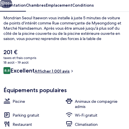
155+
Présentation
Chambres
Emplacement
Conditions
Mondrian Seoul Itaewon vous installe à juste 5 minutes de voiture
de points d'intérêt comme Rue commerçante de Myeongdong et
Marché Namdaemun. Après vous être amusé jusqu'à plus soif du
côté de la piscine couverte ou de la piscine extérieure ouverte en
saison, vous pourrez reprendre des forces à la table de
l'établissement Cleo, qui vous accueille pour le petit déjeuner, le
déjeuner et le dîner à grand renfort de spécialités Cuisine
Le
201 €
méditerranéenne. Cet hôtel de luxe vous offre en outre un bar en
prix
taxes et frais compris
bord de piscine, un centre de remise en forme et une salle de
actuel
18 août - 19 août
fitness. Les autres voyageurs adorent le personnel attentionné. Les
Extérieur
est
Avis
transports publics se situent à une courte distance à pied : Station
Excellent
8,8
Afficher 1 001 avis
de
8,8 sur 10
de métro Dongbinggo est à 7 min et Station Itaewon, à 10 min.
voyageurs
201 €.
Équipements populaires
Piscine
Animaux de compagnie
admis
Parking gratuit
Wi-Fi gratuit
Restaurant
Climatisation