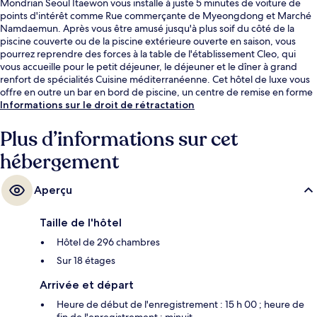
Mondrian Seoul Itaewon vous installe à juste 5 minutes de voiture de
points d'intérêt comme Rue commerçante de Myeongdong et Marché
Namdaemun. Après vous être amusé jusqu'à plus soif du côté de la
piscine couverte ou de la piscine extérieure ouverte en saison, vous
pourrez reprendre des forces à la table de l'établissement Cleo, qui
vous accueille pour le petit déjeuner, le déjeuner et le dîner à grand
renfort de spécialités Cuisine méditerranéenne. Cet hôtel de luxe vous
offre en outre un bar en bord de piscine, un centre de remise en forme
et une salle de fitness. Les autres voyageurs adorent le personnel
Informations sur le droit de rétractation
attentionné. Les transports publics se situent à une courte distance à
pied : Station de métro Dongbinggo est à 7 min et Station Itaewon, à 10
Plus d’informations sur cet
min.
hébergement
Aperçu
Taille de l'hôtel
Hôtel de 296 chambres
Sur 18 étages
Arrivée et départ
Heure de début de l'enregistrement : 15 h 00 ; heure de
fin de l'enregistrement : minuit.