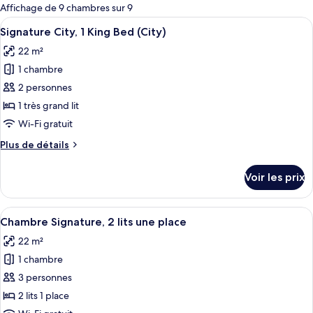
pour
Affichage de 9 chambres sur 9
les
Afficher
Une chambre d’hôtel avec un grand lit,
5
Signature City, 1 King Bed (City)
chambres
toutes
22 m²
les
1 chambre
photos
pour
2 personnes
ce
1 très grand lit
type
Wi-Fi gratuit
de
Plus
Plus de détails
chambre :
de
Signature
détails
Voir les prix
sur
City,
le
1
type
Afficher
Articles de toilette écologiques, sèch
King
6
de
Chambre Signature, 2 lits une place
toutes
Bed
chambre
22 m²
Signature
les
(City)
City,
1 chambre
photos
1
pour
3 personnes
King
ce
Bed
2 lits 1 place
(City)
type