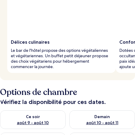
Délices culinaires
Confor
Le bar de l'hôtel propose des options végétaliennes
Dotées d
et végétariennes. Un buffet petit déjeuner propose
occultan
des choix végétariens pour hébergement
paix idé
commencer la journée.
ajoute u
Options de chambre
Vérifiez la disponibilité pour ces dates.
Vérifier la disponibilité pour ce soir août 9 - août 10
Vérifier la disponibilité pour 
Ce soir
Demain
août 9 - août 10
août 10 - août 11