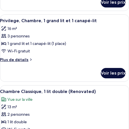
Voir les prix
sur
Classique,
le
1
type
Afficher
Une chambre d’hôtel avec un lit, une c
lit
7
de
Privilege, Chambre, 1 grand lit et 1 canapé-lit
toutes
double
chambre
16 m²
Chambre
les
Classique,
3 personnes
photos
1
pour
1 grand lit et 1 canapé-lit (1 place)
lit
ce
double
Wi-Fi gratuit
type
Plus
Plus de détails
de
de
chambre :
détails
Voir les prix
sur
Privilege,
le
Chambre,
type
Afficher
Une chambre d’hôtel moderne équipée d
1
13
de
Chambre Classique, 1 lit double (Renovated)
toutes
chambre
grand
Vue sur la ville
Privilege,
les
lit
Chambre,
13 m²
photos
et
1
pour
2 personnes
1
grand
ce
lit
1 lit double
canapé-
et
type