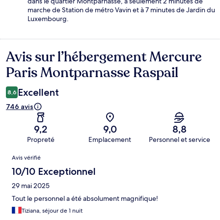
dans le quartier Montparnasse, à seulement 2 minutes de
marche de Station de métro Vavin et à 7 minutes de Jardin du
Luxembourg.
Avis sur l’hébergement Mercure
Avis
Paris Montparnasse Raspail
Excellent
8,6
746 avis
9,2
9,0
8,8
Propreté
Emplacement
Personnel et service
Avis
Avis vérifié
10/10 Exceptionnel
29 mai 2025
Tout le personnel a été absolument magnifique!
Tiziana, séjour de 1 nuit