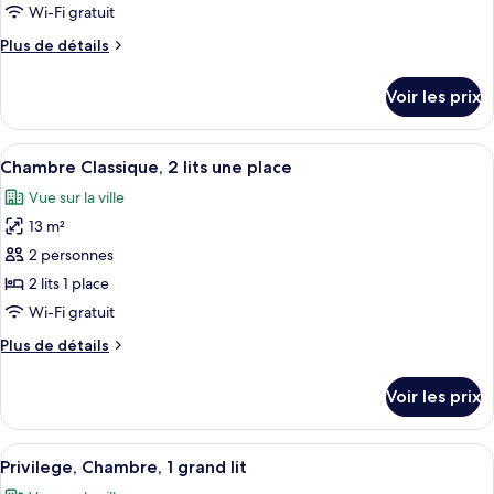
Wi-Fi gratuit
Plus
Plus de détails
de
détails
Voir les prix
sur
le
type
Afficher
Chambre Classique, 2 lits une place | L
6
de
Chambre Classique, 2 lits une place
toutes
chambre
Vue sur la ville
Chambre
les
13 m²
photos
pour
2 personnes
ce
2 lits 1 place
type
Wi-Fi gratuit
de
Plus
Plus de détails
chambre :
de
Chambre
détails
Voir les prix
sur
Classique,
le
2
type
Afficher
Une chambre d’hôtel avec un lit, des or
lits
6
de
Privilege, Chambre, 1 grand lit
toutes
une
chambre