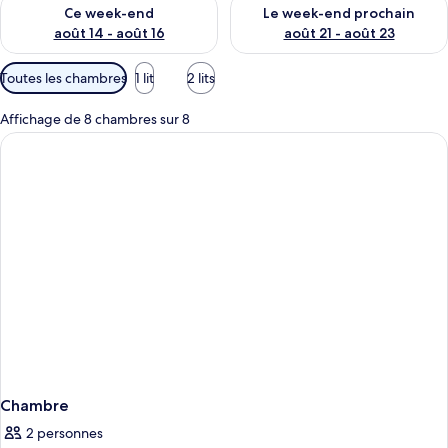
Vérifier la disponibilité pour ce week-end août 14 - août 16
Vérifier la disponibilité pour
Ce week-end
Le week-end prochain
août 14 - août 16
août 21 - août 23
Filtres
Toutes les chambres
1 lit
2 lits
disponibles
pour
Affichage de 8 chambres sur 8
les
chambres
Chambre
2 personnes