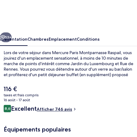
Mercure
Paris
Montparnasse
Raspail
cédent
Suivant
53+
Présentation
Chambres
Emplacement
Conditions
Lors de votre séjour dans Mercure Paris Montparnasse Raspail, vous
jouirez d'un emplacement sensationnel, à moins de 10 minutes de
marche de points d'intérêt comme Jardin du Luxembourg et Rue de
Rennes. Vous pourrez vous détendre autour d'un verre au bar/salon
et profiterez d'un petit déjeuner buffet (en supplément) proposé
tous les jours. Fondation Cartier pour l'art contemporain et Bobino
se trouvent par ailleurs à moins de 10 minutes à pied. Les transports
Le
116 €
publics sont rapidement accessibles à pied : Station de métro Vavin
prix
taxes et frais compris
se situe à quelques pas et Station de métro Raspail, à 3 min de
actuel
16 août - 17 août
marche à peine.
Façade de l’hébergement
est
Avis
Excellent
8,6
Afficher 746 avis
de
8,6 sur 10
voyageurs
116 €.
Équipements populaires