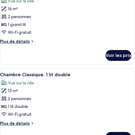
Vue sur la ville
Chambre
les
place
Classique,
16 m²
photos
2
pour
2 personnes
lits
ce
une
1 grand lit
place
type
Wi-Fi gratuit
de
Plus
Plus de détails
chambre :
de
Privilege,
détails
Voir les prix
sur
Chambre,
le
1
type
Afficher
Une chambre d’hôtel avec un lit, un bur
grand
5
de
Chambre Classique, 1 lit double
toutes
lit
chambre
Vue sur la ville
Privilege,
les
Chambre,
13 m²
photos
1
pour
2 personnes
grand
ce
lit
1 lit double
type
Wi-Fi gratuit
de
Plus
Plus de détails
chambre :
de
Chambre
détails