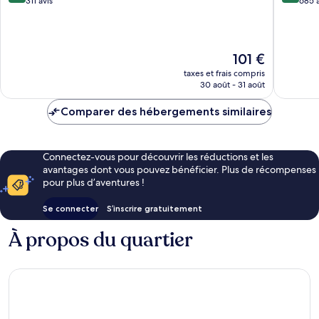
arrondissement
sur
sur
311 avis
685 a
10,
10,
Excellent,
Exceptio
311 avis
685 avis
Le
101 €
nouveau
taxes et frais compris
prix
30 août - 31 août
est
de
Comparer des hébergements similaires
101 €
Connectez-vous pour découvrir les réductions et les
avantages dont vous pouvez bénéficier. Plus de récompenses
pour plus d’aventures !
Se connecter
S’inscrire gratuitement
À propos du quartier