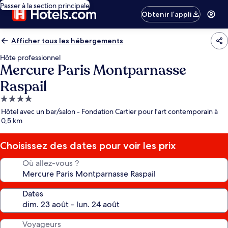
Passer à la section principale
Obtenir l’appli
Afficher tous les hébergements
Hôte professionnel
Mercure Paris Montparnasse
Raspail
Hébergement
4.0 étoiles
Hôtel avec un bar/salon - Fondation Cartier pour l'art contemporain à
0,5 km
Choisissez des dates pour voir les prix
Où allez-vous ?
Dates
Voyageurs