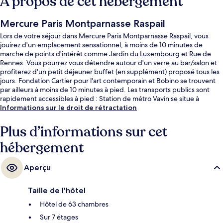
À propos de cet hébergement
Mercure Paris Montparnasse Raspail
Lors de votre séjour dans Mercure Paris Montparnasse Raspail, vous
jouirez d'un emplacement sensationnel, à moins de 10 minutes de
marche de points d'intérêt comme Jardin du Luxembourg et Rue de
Rennes. Vous pourrez vous détendre autour d'un verre au bar/salon et
profiterez d'un petit déjeuner buffet (en supplément) proposé tous les
jours. Fondation Cartier pour l'art contemporain et Bobino se trouvent
par ailleurs à moins de 10 minutes à pied. Les transports publics sont
rapidement accessibles à pied : Station de métro Vavin se situe à
quelques pas et Station de métro Raspail, à 3 min de marche à peine.
Informations sur le droit de rétractation
Plus d’informations sur cet
hébergement
Aperçu
Taille de l'hôtel
Hôtel de 63 chambres
Sur 7 étages