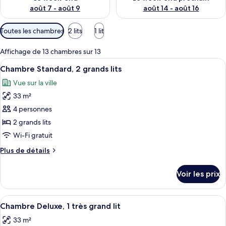
août 7 - août 9
août 14 - août 16
Filtres
Toutes les chambres
2 lits
1 lit
disponibles
pour
Affichage de 13 chambres sur 13
les
Afficher
Une chambre d’hôtel avec un lit, deux f
2
Chambre Standard, 2 grands lits
chambres
toutes
Vue sur la ville
les
33 m²
photos
pour
4 personnes
ce
2 grands lits
type
Wi-Fi gratuit
de
Plus
Plus de détails
chambre :
de
Chambre
détails
Voir les prix
sur
Standard,
le
2
type
Afficher
Une chambre d’hôtel avec un lit, deux 
grands
2
de
Chambre Deluxe, 1 très grand lit
toutes
lits
chambre
33 m²
Chambre
les