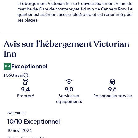
L'hébergement Victorian Inn se trouve à seulement 9 min de
marche de Gare de Monterey et à 4 min de Cannery Row. Le
quartier est aisément accessible à pied et est renommé pour
ses plages.
Avis sur l’hébergement Victorian
Avis
Inn
Exceptionnel
9,4
1 550 avis
9,4
9,0
9,6
Propreté
Services et
Personnel et service
équipements
Avis
Avis vérifié
10/10 Exceptionnel
10 nov. 2024