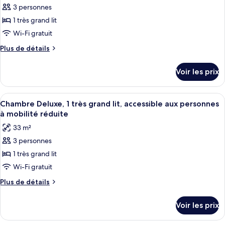
Standard,
3 personnes
photos
2
pour
1 très grand lit
grands
ce
lits
Wi-Fi gratuit
type
Plus
Plus de détails
de
de
chambre :
détails
Voir les prix
sur
Chambre
le
Deluxe,
type
Afficher
Une chambre d’hôtel équipée d’un lit, 
1
2
de
Chambre Deluxe, 1 très grand lit, accessible aux personnes
toutes
chambre
très
à mobilité réduite
Chambre
les
grand
33 m²
Deluxe,
photos
lit
1
3 personnes
pour
très
1 très grand lit
ce
grand
lit
type
Wi-Fi gratuit
de
Plus
Plus de détails
chambre :
de
détails
Chambre
Voir les prix
sur
Deluxe,
le