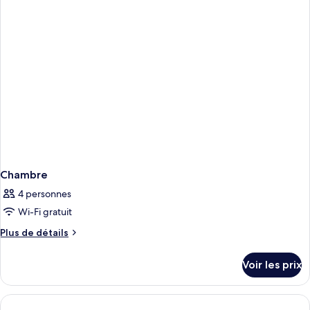
grand
chambre
Chambre
lit
Standard,
1
très
grand
lit
Chambre
4 personnes
Wi-Fi gratuit
Plus
Plus de détails
de
détails
Voir les prix
sur
le
type
de