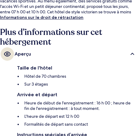
vacances sportives. Au menu également, des services gratuits comme
l'accès Wi-Fi et un petit déjeuner continental, proposé tous les jours,
entre 07 h 00 et 10 h 00. Cet hôtel de style victorien se trouve à moins
de 5 minutes en voiture de Monterey Bay Aquarium et de Fisherman's
Informations sur le droit de rétractation
Wharf (jetée). Les autres voyageurs ne tarissent pas d'éloges en ce qui
concerne la literie de qualité et le personnel attentionné.
Plus d’informations sur cet
hébergement
Aperçu
Taille de l'hôtel
Hôtel de 70 chambres
Sur 3 étages
Arrivée et départ
Heure de début de l'enregistrement : 16 h 00 ; heure de
fin de l'enregistrement : à tout moment.
L'heure de départ est 12 h 00
Formalités de départ sans contact
Instructions spéciales d’arrivée