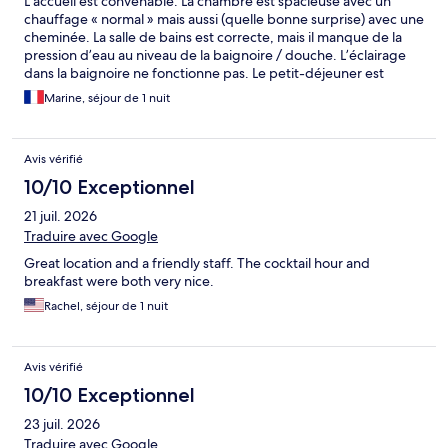
L’accueil est convenable. La chambre est spacieuse avec un
chauffage « normal » mais aussi (quelle bonne surprise) avec une
cheminée. La salle de bains est correcte, mais il manque de la
pression d’eau au niveau de la baignoire / douche. L’éclairage
dans la baignoire ne fonctionne pas. Le petit-déjeuner est
complet. L’hôtel est situé à proximité de commerces. Je
Marine, séjour de 1 nuit
recommande cet établissement.
Avis vérifié
10/10 Exceptionnel
21 juil. 2026
Traduire avec Google
Great location and a friendly staff. The cocktail hour and
breakfast were both very nice.
Rachel, séjour de 1 nuit
Avis vérifié
10/10 Exceptionnel
23 juil. 2026
Traduire avec Google