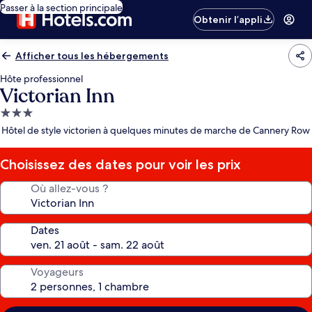
Passer à la section principale
Obtenir l’appli
Afficher tous les hébergements
Hôte professionnel
Victorian Inn
Hébergement
3.0 étoiles
Hôtel de style victorien à quelques minutes de marche de Cannery Row
Choisissez des dates pour voir les prix
Où allez-vous ?
Dates
Voyageurs