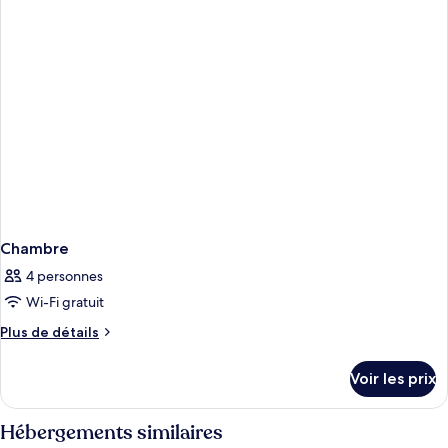
chambre
Chambre
Chambre
4 personnes
Wi-Fi gratuit
Plus
Plus de détails
de
détails
Voir les prix
sur
le
type
Hébergements similaires
de