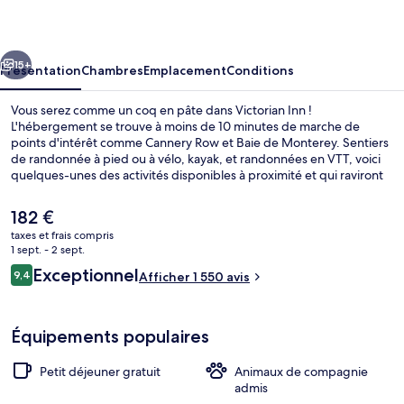
cédent
Suivant
15+
Présentation
Chambres
Emplacement
Conditions
Vous serez comme un coq en pâte dans Victorian Inn !
L'hébergement se trouve à moins de 10 minutes de marche de
points d'intérêt comme Cannery Row et Baie de Monterey. Sentiers
de randonnée à pied ou à vélo, kayak, et randonnées en VTT, voici
quelques-unes des activités disponibles à proximité et qui raviront
les voyageurs à la recherche de vacances sportives. Au menu
également, des services gratuits comme l'accès Wi-Fi et un petit
Le
182 €
déjeuner continental, proposé tous les jours, entre 07 h 00 et
prix
taxes et frais compris
10 h 00. Cet hôtel de style victorien se trouve à moins de 5 minutes
actuel
1 sept. - 2 sept.
en voiture de Monterey Bay Aquarium et de Fisherman's Wharf
Façade de l’hébergement
est
Avis
(jetée). Les autres voyageurs ne tarissent pas d'éloges en ce qui
Exceptionnel
9,4
Afficher 1 550 avis
de
9,4 sur 10
concerne la literie de qualité et le personnel attentionné.
voyageurs
182 €.
Équipements populaires
Petit déjeuner gratuit
Animaux de compagnie
admis