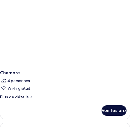
chambre
Chambre
Chambre
4 personnes
Wi-Fi gratuit
Plus
Plus de détails
de
détails
Voir les prix
sur
le
type
de