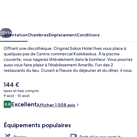
Sokos
Hotel
Ilves
cédent
Suivant
77+
Présentation
Chambres
Emplacement
Conditions
Offrant une discothèque, Original Sokos Hotel Ilves vous place à
quelques pas de Centre commercial Koskikeskus. À la piscine
couverte, vous nagerez littéralement dans le bonheur. Vous pourrez
aussi vous faire plaisir à l'établissement Amarillo, l'un des 2
restaurants du lieu. Ouvert à l'heure du déjeuner et du dîner, il vous
régale de ses spécialités Cuisine tex-mex. Parmi les autres petits
avantages de cet hébergement figurent 2 bars/lounges, une salle
Le
144 €
de fitness et un sauna.
prix
taxes et frais compris
actuel
9 août - 10 août
Façade de l’hébergement
est
Avis
Excellent
8,8
Afficher 1 008 avis
de
8,8 sur 10
voyageurs
144 €.
Équipements populaires