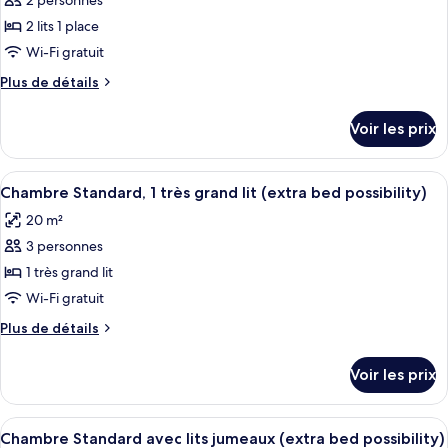
2 personnes
Standard
les
Twin
2 lits 1 place
photos
Room
pour
Wi-Fi gratuit
ce
Plus
Plus de détails
type
de
détails
de
Voir les prix
sur
chambre :
le
Superior
type
Afficher
Une chambre d’hôtel moderne, dotée d’
5
Twin
de
Chambre Standard, 1 très grand lit (extra bed possibility)
toutes
chambre
Room
20 m²
Superior
les
Twin
3 personnes
photos
Room
pour
1 très grand lit
ce
Wi-Fi gratuit
type
Plus
Plus de détails
de
de
chambre :
détails
Voir les prix
sur
Chambre
le
Standard,
type
Afficher
Une chambre d’hôtel moderne, dotée d’u
1
4
de
Chambre Standard avec lits jumeaux (extra bed possibility)