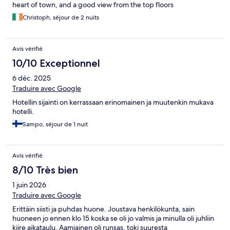
heart of town, and a good view from the top floors
Christoph, séjour de 2 nuits
Avis vérifié
10/10 Exceptionnel
6 déc. 2025
Traduire avec Google
Hotellin sijainti on kerrassaan erinomainen ja muutenkin mukava
hotelli.
Sampo, séjour de 1 nuit
Avis vérifié
8/10 Très bien
1 juin 2026
Traduire avec Google
Erittäin siisti ja puhdas huone. Joustava henkilökunta, sain
huoneen jo ennen klo 15 koska se oli jo valmis ja minulla oli juhliin
kiire aikataulu. Aamiainen oli runsas, toki suuresta