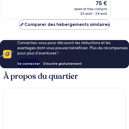
Le
75 €
Merveilleux,
Très
nouveau
1 259 avis
bien,
taxes et frais compris
prix
23 août - 24 août
1 004 av
est
de
Comparer des hébergements similaires
75 €
Connectez-vous pour découvrir les réductions et les
avantages dont vous pouvez bénéficier. Plus de récompenses
pour plus d’aventures !
Se connecter
S’inscrire gratuitement
À propos du quartier