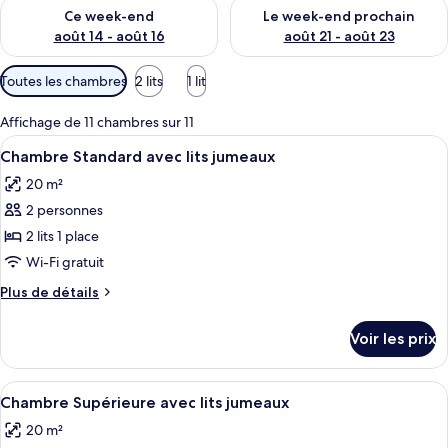
Vérifier la disponibilité pour ce week-end août 14 - août 16
Vérifier la disponibilité pour
Ce week-end
Le week-end prochain
août 14 - août 16
août 21 - août 23
Filtres
Toutes les chambres
2 lits
1 lit
disponibles
pour
Affichage de 11 chambres sur 11
les
Afficher
Une chambre d’hôtel moderne, dotée d’u
4
Chambre Standard avec lits jumeaux
chambres
toutes
20 m²
les
2 personnes
photos
pour
2 lits 1 place
ce
Wi-Fi gratuit
type
Plus
Plus de détails
de
de
chambre :
détails
Voir les prix
sur
Chambre
le
Standard
type
Afficher
Une chambre d’hôtel moderne dotée d’un
avec
8
de
Chambre Supérieure avec lits jumeaux
toutes
chambre
lits
20 m²
Chambre
les
jumeaux