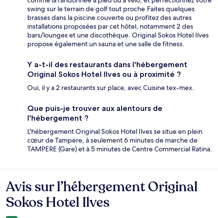
comme la randonnée à pied ou à vélo, et perfectionnez votre
swing sur le terrain de golf tout proche.Faites quelques
brasses dans la piscine couverte ou profitez des autres
installations proposées par cet hôtel, notamment 2 des
bars/lounges et une discothèque. Original Sokos Hotel Ilves
propose également un sauna et une salle de fitness.
Y a-t-il des restaurants dans l'hébergement
Original Sokos Hotel Ilves ou à proximité ?
Oui, il y a 2 restaurants sur place, avec Cuisine tex-mex.
Que puis-je trouver aux alentours de
l'hébergement ?
L'hébergement Original Sokos Hotel Ilves se situe en plein
cœur de Tampere, à seulement 6 minutes de marche de
TAMPERE (Gare) et à 5 minutes de Centre Commercial Ratina.
Avis sur l’hébergement Original
Avis
Sokos Hotel Ilves