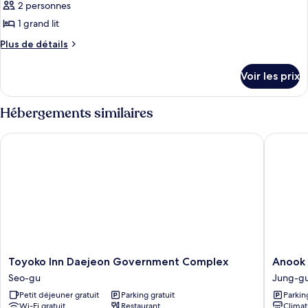
pour
2 personnes
ce
1 grand lit
type
Plus
Plus de détails
de
de
chambre :
détails
Voir les prix
sur
Suite
le
(No.8)
type
Hébergements similaires
de
chambre
Toyoko Inn Daejeon Government Complex
Anook Ai
Suite
(No.8)
Toyoko
Anook
Toyoko Inn Daejeon Government Complex
Anook 
Inn
Air
Seo-gu
Jung-g
Daejeon
Hotel
Petit déjeuner gratuit
Parking gratuit
Parkin
Government
Daejeon
Wi-Fi gratuit
Restaurant
Climat