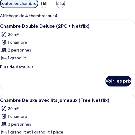
Filtres
Toutes les chambres
1 lit
2 lits
disponibles
pour
Affichage de 4 chambres sur 4
les
Afficher
Une chambre d’hôtel comprenant un lit,
5
Chambre Double Deluxe (2PC + Netflix)
chambres
toutes
26 m²
les
1 chambre
photos
pour
2 personnes
ce
1 grand lit
type
Plus
Plus de détails
de
de
chambre :
détails
Voir les prix
sur
Chambre
le
Double
type
Afficher
Une chambre d’hôtel avec deux lits, un
Deluxe
4
de
Chambre Deluxe avec lits jumeaux (Free Netflix)
toutes
chambre
(2PC
26 m²
Chambre
les
+
Double
1 chambre
photos
Netflix)
Deluxe
pour
3 personnes
(2PC
ce
+
1 grand lit et 1 grand lit 1 place