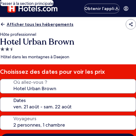
Passer à la section principale
Obtenir l’appli
Afficher tous les hébergements
Hôte professionnel
Hotel Urban Brown
Hébergement
2.5 étoiles
Hôtel dans les montagnes à Daejeon
Choisissez des dates pour voir les prix
Où allez-vous ?
Dates
Voyageurs