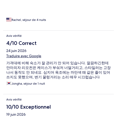
morning, we talked to the front desk and he apologized and he
said he will inform the cleaning team. I booked 4 nights but after
1 night I checked out so I asked him for refund for rest of the
trip. He said he will talk to Hotels.com and follow the guidelines.
I talked to hotels.com and they said they had hard time talking
Rachel, séjour de 4 nuits
to them but eventually they refused the refund for three nights
that I did not stay. I visited Korea for my dad’s funeral and my
mom’s place has only one bathroom so that’s why I booked the
Avis vérifié
hotel but it ruined my whole trip. I only stayed only one night
4/10 Correct
and got charged for almost $400
24 juin 2026
Traduire avec Google
가격대에 비해 숙소가 잘 관리가 안 되어 있습니다. 깔끔하긴한데
안마의자 리모컨은 케이스가 부숴저 너덜거리고, 스타일러는 고장
나서 동작도 안 되네요. 심지어 욕조에는 까만색 때 같은 줄이 있어
쓰지도 못했으며, 변기 꿀렁거리는 소리 매우 시끄럽습니다
Jongha, séjour de 1 nuit
Avis vérifié
10/10 Exceptionnel
19 juin 2026