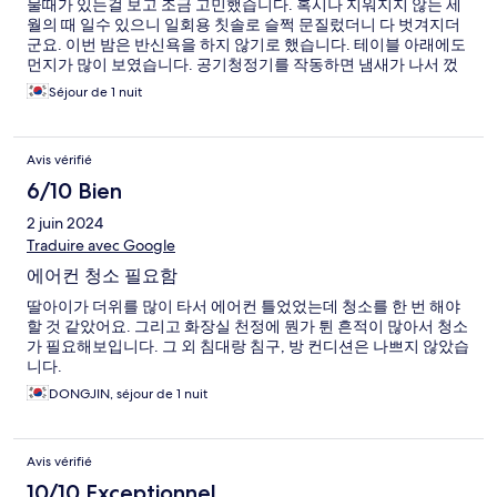
물때가 있는걸 보고 조금 고민했습니다. 혹시나 지워지지 않는 세
월의 때 일수 있으니 일회용 칫솔로 슬쩍 문질렀더니 다 벗겨지더
군요. 이번 밤은 반신욕을 하지 않기로 했습니다. 테이블 아래에도
먼지가 많이 보였습니다. 공기청정기를 작동하면 냄새가 나서 껐
습니다. 청소에 조금 더 신경써주세요
Séjour de 1 nuit
Avis vérifié
6/10 Bien
2 juin 2024
Traduire avec Google
에어컨 청소 필요함
딸아이가 더위를 많이 타서 에어컨 틀었었는데 청소를 한 번 해야
할 것 같았어요. 그리고 화장실 천정에 뭔가 튄 흔적이 많아서 청소
가 필요해보입니다. 그 외 침대랑 침구, 방 컨디션은 나쁘지 않았습
니다.
DONGJIN, séjour de 1 nuit
Avis vérifié
10/10 Exceptionnel