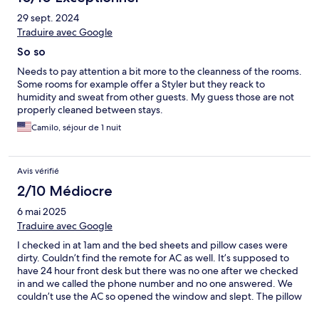
29 sept. 2024
Traduire avec Google
So so
Needs to pay attention a bit more to the cleanness of the rooms.
Some rooms for example offer a Styler but they reack to
humidity and sweat from other guests. My guess those are not
properly cleaned between stays.
Camilo, séjour de 1 nuit
Avis vérifié
2/10 Médiocre
6 mai 2025
Traduire avec Google
I checked in at 1am and the bed sheets and pillow cases were
dirty. Couldn’t find the remote for AC as well. It’s supposed to
have 24 hour front desk but there was no one after we checked
in and we called the phone number and no one answered. We
couldn’t use the AC so opened the window and slept. The pillow
cover was dirty so we covered it with towels and slept. In the