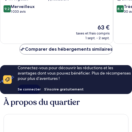
Complex
Station
Seo-
Jung-
9.2
8.4
Merveilleux
Trè
9,2
8,4
gu
gu
sur
sur
1 033 avis
30 av
10,
10,
Merveilleux,
Très
Le
63 €
1 033 avis
bien,
nouveau
30 avis
taxes et frais compris
prix
1 sept. - 2 sept.
est
de
Comparer des hébergements similaires
63 €
Connectez-vous pour découvrir les réductions et les
avantages dont vous pouvez bénéficier. Plus de récompenses
pour plus d’aventures !
Se connecter
S’inscrire gratuitement
À propos du quartier