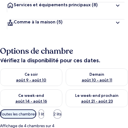
Services et équipements principaux
(8)
Comme à la maison
(5)
Options de chambre
Vérifiez la disponibilité pour ces dates.
Vérifier la disponibilité pour ce soir août 9 - août 10
Vérifier la disponibilité pour 
Ce soir
Demain
août 9 - août 10
août 10 - août 11
Vérifier la disponibilité pour ce week-end août 14 - août 16
Vérifier la disponibilité pour
Ce week-end
Le week-end prochain
août 14 - août 16
août 21 - août 23
Filtres
Toutes les chambres
1 lit
2 lits
disponibles
pour
Affichage de 4 chambres sur 4