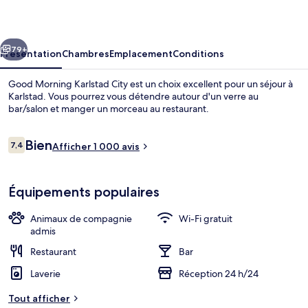
Karlstad
City
cédent
Suivant
79+
Présentation
Chambres
Emplacement
Conditions
Good Morning Karlstad City est un choix excellent pour un séjour à
Karlstad. Vous pourrez vous détendre autour d'un verre au
bar/salon et manger un morceau au restaurant.
Avis
Bien
7,4
Afficher 1 000 avis
7,4 sur 10
voyageurs
Équipements populaires
Good Morning Twin Room | Bureau, ride
Animaux de compagnie
Wi-Fi gratuit
admis
Restaurant
Bar
Laverie
Réception 24 h/24
Tout afficher