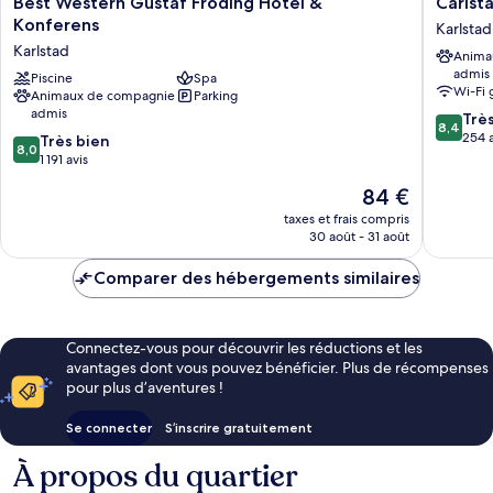
Best Western Gustaf Fröding Hotel &
Carlst
Western
Hostel
Konferens
Karlstad
Gustaf
Sport
Karlstad
Anima
Fröding
Karlstad
admis
Hotel
Piscine
Spa
Wi-Fi 
Animaux de compagnie
Parking
&
admis
8.4
Konferens
Trè
8,4
sur
Karlstad
254 a
8.0
Très bien
8,0
10,
sur
1 191 avis
Très
10,
Le
84 €
bien,
Très
nouveau
254 avis
bien,
taxes et frais compris
prix
30 août - 31 août
1 191 avis
est
de
Comparer des hébergements similaires
84 €
Connectez-vous pour découvrir les réductions et les
avantages dont vous pouvez bénéficier. Plus de récompenses
pour plus d’aventures !
Se connecter
S’inscrire gratuitement
À propos du quartier