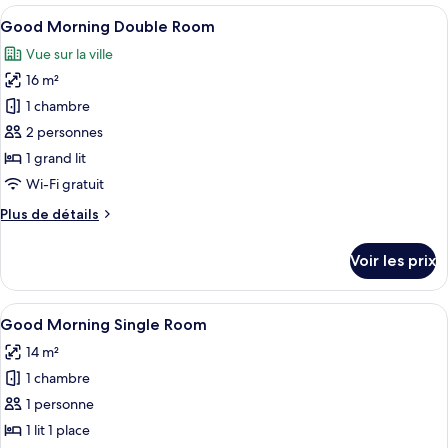
les
Afficher
Good Morning Double Room | Bureau, r
10
Good Morning Double Room
chambres
toutes
Vue sur la ville
les
16 m²
photos
pour
1 chambre
ce
2 personnes
type
1 grand lit
de
Wi-Fi gratuit
chambre :
Plus
Plus de détails
Good
de
Morning
détails
Voir les prix
Double
sur
le
Room
type
Afficher
Good Morning Single Room | Bureau, ri
10
de
Good Morning Single Room
toutes
chambre
14 m²
Good
les
Morning
1 chambre
photos
Double
pour
1 personne
Room
ce
1 lit 1 place