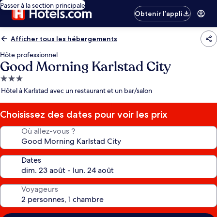
Passer à la section principale
Obtenir l’appli
Afficher tous les hébergements
Hôte professionnel
Good Morning Karlstad City
Hébergement
3.0 étoiles
Hôtel à Karlstad avec un restaurant et un bar/salon
Choisissez des dates pour voir les prix
Où allez-vous ?
Dates
Voyageurs