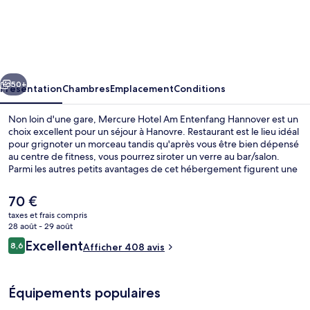
Mercure
Hotel
Am
Entenfang
cédent
Suivant
Hannover
50+
Présentation
Chambres
Emplacement
Conditions
Non loin d'une gare, Mercure Hotel Am Entenfang Hannover est un
choix excellent pour un séjour à Hanovre. Restaurant est le lieu idéal
pour grignoter un morceau tandis qu'après vous être bien dépensé
au centre de fitness, vous pourrez siroter un verre au bar/salon.
Parmi les autres petits avantages de cet hébergement figurent une
terrasse, un jardin et une station de recharge pour vélo électrique.
Le
70 €
prix
taxes et frais compris
actuel
28 août - 29 août
Literie hypoallergénique, coffres-fort
est
Avis
Excellent
8,6
Afficher 408 avis
de
8,6 sur 10
voyageurs
70 €.
Équipements populaires