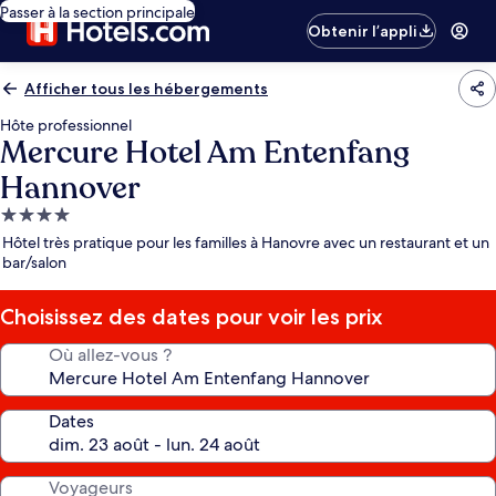
Passer à la section principale
Obtenir l’appli
Afficher tous les hébergements
Hôte professionnel
Mercure Hotel Am Entenfang
Hannover
Hébergement
4.0 étoiles
Hôtel très pratique pour les familles à Hanovre avec un restaurant et un
bar/salon
Choisissez des dates pour voir les prix
Où allez-vous ?
Dates
Voyageurs