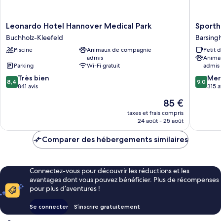
Leonardo
Sportho
Leonardo Hotel Hannover Medical Park
Sporth
Hotel
Fuchsba
Buchholz-Kleefeld
Barsing
Hannover
Barsing
Piscine
Animaux de compagnie
Petit 
Medical
admis
Anima
Park
Parking
Wi-Fi gratuit
admis
Buchholz-
8.4
9.0
Kleefeld
Très bien
Mer
8,4
9,0
sur
sur
841 avis
315 a
10,
10,
Le
85 €
Très
Merveill
nouveau
bien,
315 avis
taxes et frais compris
prix
24 août - 25 août
841 avis
est
de
Comparer des hébergements similaires
85 €
Connectez-vous pour découvrir les réductions et les
avantages dont vous pouvez bénéficier. Plus de récompenses
pour plus d’aventures !
Se connecter
S’inscrire gratuitement