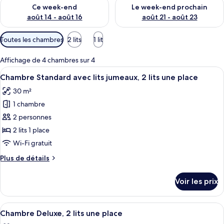
Vérifier la disponibilité pour ce week-end août 14 - août 16
Vérifier la disponibilité pour
Ce week-end
Le week-end prochain
août 14 - août 16
août 21 - août 23
Filtres
Toutes les chambres
2 lits
1 lit
disponibles
pour
Affichage de 4 chambres sur 4
les
Afficher
Une chambre d’hôtel avec un grand lit
4
Chambre Standard avec lits jumeaux, 2 lits une place
chambres
toutes
30 m²
les
1 chambre
photos
pour
2 personnes
ce
2 lits 1 place
type
Wi-Fi gratuit
de
Plus
Plus de détails
chambre :
de
Chambre
détails
Voir les prix
sur
Standard
le
avec
type
Afficher
Une chambre d’hôtel avec un grand lit
lits
6
de
Chambre Deluxe, 2 lits une place
toutes
jumeaux,
chambre