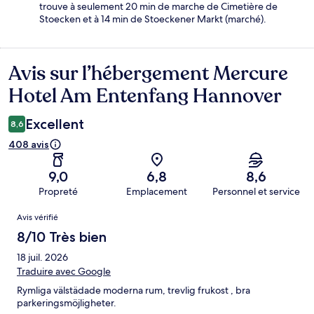
trouve à seulement 20 min de marche de Cimetière de
Stoecken et à 14 min de Stoeckener Markt (marché).
Avis sur l’hébergement Mercure
Avis
Hotel Am Entenfang Hannover
Excellent
8,6
408 avis
9,0
6,8
8,6
Propreté
Emplacement
Personnel et service
Avis
Avis vérifié
8/10 Très bien
18 juil. 2026
Traduire avec Google
Rymliga välstädade moderna rum, trevlig frukost , bra
parkeringsmöjligheter.