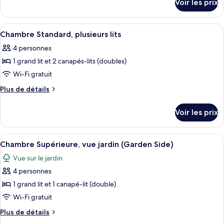
Voir les prix
sur
chambre :
le
Chambre
type
Afficher
Une table avec un livre, une tasse de 
4
Standard,
de
Chambre Standard, plusieurs lits
toutes
chambre
1
4 personnes
Chambre
les
grand
Standard,
1 grand lit et 2 canapés-lits (doubles)
photos
lit
1
pour
Wi-Fi gratuit
grand
et
ce
lit
Plus
Plus de détails
1
et
type
de
canapé-
1
détails
de
Voir les prix
lit
canapé-
sur
chambre :
lit
le
Chambre
type
Afficher
Literie de qualité supérieure, matela
8
Standard,
de
Chambre Supérieure, vue jardin (Garden Side)
toutes
chambre
plusieurs
Vue sur le jardin
Chambre
les
lits
Standard,
4 personnes
photos
plusieurs
pour
1 grand lit et 1 canapé-lit (double)
lits
ce
Wi-Fi gratuit
type
Plus
Plus de détails
de
de