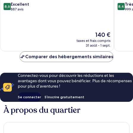
8.6
8.4
Saint-
Excellent
by
Trè
8,6
8,4
sur
sur
Laurent-
887 avis
IHG
999 a
10,
10,
du-
Saint-
Excellent,
Très
Var
Laurent-
887 avis
bien,
du-
999 avis
Var
Le
140 €
nouveau
taxes et frais compris
prix
31 août - 1 sept.
est
de
Comparer des hébergements similaires
140 €
Connectez-vous pour découvrir les réductions et les
avantages dont vous pouvez bénéficier. Plus de récompenses
pour plus d’aventures !
Se connecter
S’inscrire gratuitement
À propos du quartier