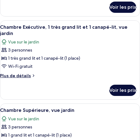
chambre :
détails
Voir les prix
sur
Chambre
le
Supérieure,
type
Afficher
Une chambre d’hôtel avec un lit, un bu
vue
6
de
Chambre Exécutive, 1 très grand lit et 1 canapé-lit, vue
toutes
chambre
jardin
jardin
Chambre
les
(Garden
Vue sur le jardin
Supérieure,
photos
Side)
vue
3 personnes
pour
jardin
1 très grand lit et 1 canapé-lit (1 place)
ce
(Garden
Side)
type
Wi-Fi gratuit
de
Plus
Plus de détails
chambre :
de
détails
Chambre
Voir les prix
sur
Exécutive,
le
1
type
Afficher
Literie de qualité supérieure, matela
8
très
de
Chambre Supérieure, vue jardin
toutes
chambre
grand
Vue sur le jardin
Chambre
les
lit
Exécutive,
3 personnes
photos
et
1
pour
1 grand lit et 1 canapé-lit (1 place)
très
1