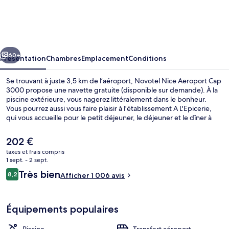
Nice
Aeroport
Cap
cédent
Suivant
3000
60+
Présentation
Chambres
Emplacement
Conditions
Se trouvant à juste 3,5 km de l’aéroport, Novotel Nice Aeroport Cap
3000 propose une navette gratuite (disponible sur demande). À la
piscine extérieure, vous nagerez littéralement dans le bonheur.
Vous pourrez aussi vous faire plaisir à l'établissement A L'Epicerie,
qui vous accueille pour le petit déjeuner, le déjeuner et le dîner à
grand renfort de spécialités Cuisine française. Parmi les avantages
offerts par cet hébergement : un bar / salon, un snack-bar/une
Le
202 €
épicerie fine et une terrasse. Les autres voyageurs adorent le
prix
taxes et frais compris
personnel attentionné.
actuel
1 sept. - 2 sept.
Chambre Supérieure, 1 lit double et 1 
est
Avis
Très bien
8,2
Afficher 1 006 avis
de
8,2 sur 10
voyageurs
202 €.
Équipements populaires