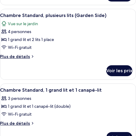
Chambre
le
Standard,
type
Afficher
Une chambre d’hôtel avec un grand lit
plusieurs
5
de
Chambre Standard, plusieurs lits (Garden Side)
toutes
chambre
lits
Vue sur le jardin
Chambre
les
(Garden
Standard,
4 personnes
photos
Side)
plusieurs
pour
1 grand lit et 2 lits 1 place
lits
ce
(Garden
Wi-Fi gratuit
Side)
type
Plus
Plus de détails
de
de
chambre :
détails
Voir les prix
sur
Chambre
le
Standard,
type
Afficher
Une table avec un livre, une tasse de 
plusieurs
4
de
Chambre Standard, 1 grand lit et 1 canapé-lit
toutes
chambre
lits
3 personnes
Chambre
les
(Garden
Standard,
1 grand lit et 1 canapé-lit (double)
photos
Side)
plusieurs
pour
Wi-Fi gratuit
lits
ce
(Garden
Plus
Plus de détails
Side)
type
de
détails
de