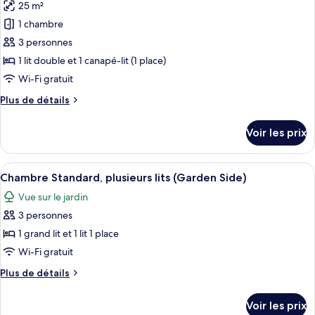
25 m²
Chambre
les
et
Supérieure,
1 chambre
photos
1
1
pour
3 personnes
canapé-
lit
ce
double
lit
1 lit double et 1 canapé-lit (1 place)
et
type
Wi-Fi gratuit
1
de
canapé-
Plus
Plus de détails
chambre :
lit
de
Chambre
détails
Voir les prix
sur
Supérieure,
le
1
type
Afficher
Une table avec un livre, une tasse de 
lit
5
de
Chambre Standard, plusieurs lits (Garden Side)
toutes
double
chambre
Vue sur le jardin
Chambre
les
et
Supérieure,
3 personnes
photos
1
1
pour
1 grand lit et 1 lit 1 place
canapé-
lit
ce
double
lit
Wi-Fi gratuit
et
type
Plus
Plus de détails
1
de
de
canapé-
chambre :
détails
lit
Voir les prix
sur