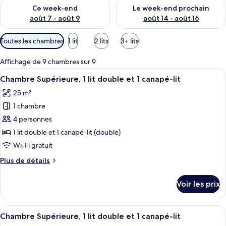
Vérifier la disponibilité pour ce week-end août 7 - août 9
Vérifier la disponibilité pour 
Ce week-end
Le week-end prochain
août 7 - août 9
août 14 - août 16
Filtres
Toutes les chambres
1 lit
2 lits
3+ lits
disponibles
pour
Affichage de 9 chambres sur 9
les
Afficher
Literie de qualité supérieure, matela
9
Chambre Supérieure, 1 lit double et 1 canapé-lit
chambres
toutes
25 m²
les
1 chambre
photos
pour
4 personnes
ce
1 lit double et 1 canapé-lit (double)
type
Wi-Fi gratuit
de
Plus
Plus de détails
chambre :
de
Chambre
détails
Voir les prix
sur
Supérieure,
le
1
type
Afficher
Literie de qualité supérieure, matela
lit
6
de
Chambre Supérieure, 1 lit double et 1 canapé-lit
toutes
double
chambre