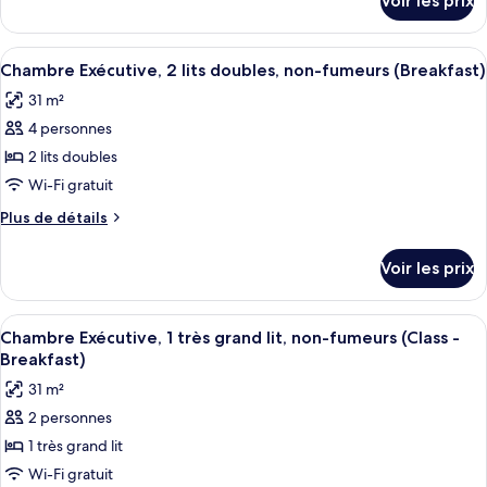
Voir les prix
sur
Studio,
le
1
type
Afficher
Une chambre d’hôtel avec deux lits, un
très
4
de
Chambre Exécutive, 2 lits doubles, non-fumeurs (Breakfast)
toutes
grand
chambre
31 m²
Suite
les
lit,
Studio,
4 personnes
photos
non-
1
pour
2 lits doubles
fumeurs
très
ce
grand
Wi-Fi gratuit
lit,
type
Plus
Plus de détails
non-
de
de
fumeurs
chambre :
détails
Voir les prix
sur
Chambre
le
Exécutive,
type
Afficher
Une chambre d’hôtel avec un lit, des 
2
4
de
Chambre Exécutive, 1 très grand lit, non-fumeurs (Class -
toutes
chambre
lits
Breakfast)
Chambre
les
doubles,
31 m²
Exécutive,
photos
non-
2
2 personnes
pour
fumeurs
lits
1 très grand lit
ce
doubles,
(Breakfast)
non-
type
Wi-Fi gratuit