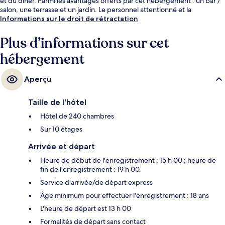
et du dîner. Parmi les avantages offerts par cet hébergement : un bar /
salon, une terrasse et un jardin. Le personnel attentionné et la
présentation générale remportent un franc succès auprès des autres
Informations sur le droit de rétractation
voyageurs.
Plus d’informations sur cet
hébergement
Aperçu
Taille de l'hôtel
Hôtel de 240 chambres
Sur 10 étages
Arrivée et départ
Heure de début de l'enregistrement : 15 h 00 ; heure de
fin de l'enregistrement : 19 h 00.
Service d’arrivée/de départ express
Âge minimum pour effectuer l'enregistrement : 18 ans
L'heure de départ est 13 h 00
Formalités de départ sans contact