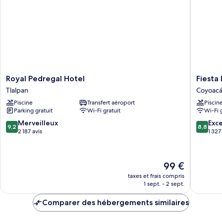
1
fumeurs
très
grand
lit,
non-
fumeurs
Royal
Fiesta
Royal Pedregal Hotel
Fiesta 
Pedregal
Inn
Tlalpan
Coyoac
Hotel
Periferi
Piscine
Transfert aéroport
Piscin
Tlalpan
Sur
Parking gratuit
Wi-Fi gratuit
Wi-Fi 
Coyoac
9.2
8.8
Merveilleux
Exce
9,2
8,8
sur
sur
2 187 avis
1 327
10,
10,
Merveilleux,
Excellen
2 187 avis
1 327 avi
Le
99 €
nouveau
taxes et frais compris
prix
1 sept. - 2 sept.
est
de
Comparer des hébergements similaires
99 €