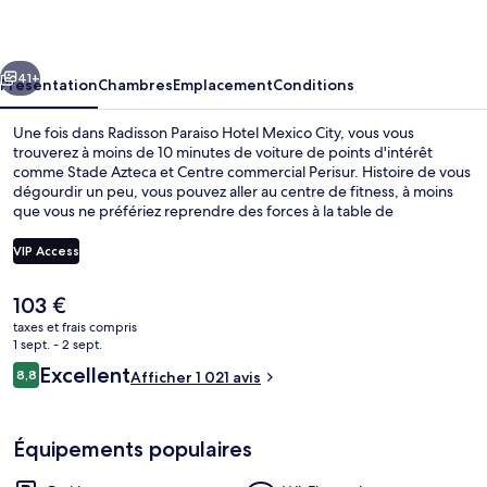
Hotel
Mexico
cédent
Suivant
City
41+
Présentation
Chambres
Emplacement
Conditions
Une fois dans Radisson Paraiso Hotel Mexico City, vous vous
trouverez à moins de 10 minutes de voiture de points d'intérêt
comme Stade Azteca et Centre commercial Perisur. Histoire de vous
dégourdir un peu, vous pouvez aller au centre de fitness, à moins
que vous ne préfériez reprendre des forces à la table de
l'établissement Paraiso Restaurant, qui est l'un des 2 restaurants du
lieu et est ouvert à l'heure du déjeuner et du dîner. Parmi les
VIP Access
avantages offerts par cet hébergement : un bar / salon, une
terrasse et un jardin. Le personnel attentionné et la présentation
Le
103 €
générale remportent un franc succès auprès des autres voyageurs.
Hall
prix
taxes et frais compris
actuel
1 sept. - 2 sept.
est
Avis
Excellent
8,8
Afficher 1 021 avis
de
8,8 sur 10
voyageurs
103 €.
Équipements populaires