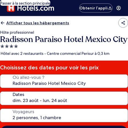
Passer à la section principale
Obtenir l’appli
Afficher tous les hébergements
Hôte professionnel
Radisson Paraiso Hotel Mexico City
Hébergement
4.0 étoiles
Hôtel avec 2 restaurants - Centre commercial Perisur à 0,3 km
Choisissez des dates pour voir les prix
Où allez-vous ?
Dates
Voyageurs