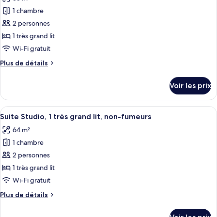
Chambre,
les
2
1 chambre
photos
lits
pour
2 personnes
doubles
ce
1 très grand lit
type
Wi-Fi gratuit
de
Plus
Plus de détails
chambre :
de
Chambre
détails
Voir les prix
sur
Premium,
le
1
type
Afficher
Une chambre d’hôtel avec un grand lit,
très
6
de
Suite Studio, 1 très grand lit, non-fumeurs
toutes
grand
chambre
64 m²
Chambre
les
lit,
Premium,
1 chambre
photos
non-
1
pour
2 personnes
fumeurs
très
ce
grand
1 très grand lit
lit,
type
Wi-Fi gratuit
non-
de
fumeurs
Plus
Plus de détails
chambre :
de
Suite
détails