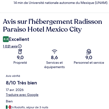
14 min de Université nationale autonome du Mexique (UNAM).
Avis sur l’hébergement Radisson
Avis
Paraiso Hotel Mexico City
Excellent
8,8
1 021 avis
9,0
8,6
9,0
Propreté
Services et
Personnel et service
équipements
Avis
Avis vérifié
8/10 Très bien
17 avr. 2026
Traduire avec Google
Bien
Dr.Rodolfo, séjour de 3 nuits