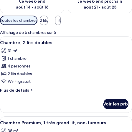
Ce week-end
Le week-end prochain
août 14 - août 16
août 21 - août 23
Filtres
Toutes les chambres
2 lits
1 lit
disponibles
pour
Affichage de 6 chambres sur 6
les
Afficher
Une chambre d’hôtel avec deux lits, un
6
Chambre, 2 lits doubles
chambres
toutes
31 m²
les
1 chambre
photos
pour
4 personnes
ce
2 lits doubles
type
Wi-Fi gratuit
de
Plus
Plus de détails
chambre :
de
Chambre,
détails
Voir les prix
sur
2
le
lits
type
Afficher
Une chambre d’hôtel avec un grand lit, 
doubles
6
de
Chambre Premium, 1 très grand lit, non-fumeurs
toutes
chambre
38 m²