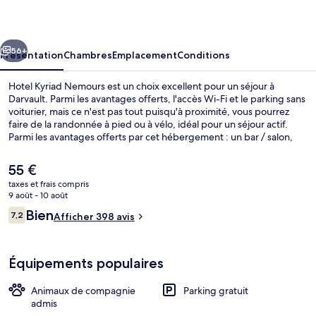
Nemours
cédent
Suivant
56+
Présentation
Chambres
Emplacement
Conditions
Hotel Kyriad Nemours est un choix excellent pour un séjour à
Darvault. Parmi les avantages offerts, l'accès Wi-Fi et le parking sans
voiturier, mais ce n'est pas tout puisqu'à proximité, vous pourrez
faire de la randonnée à pied ou à vélo, idéal pour un séjour actif.
Parmi les avantages offerts par cet hébergement : un bar / salon,
une terrasse et un jardin.
Le
55 €
prix
taxes et frais compris
actuel
9 août - 10 août
Petit déjeuner buffet servi tous les j
est
Avis
Bien
7,2
Afficher 398 avis
de
7,2 sur 10
voyageurs
55 €.
Équipements populaires
Animaux de compagnie
Parking gratuit
admis