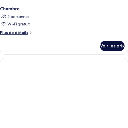
Chambre
2 personnes
Wi-Fi gratuit
Plus
Plus de détails
de
détails
Voir les prix
sur
le
type
de
chambre
Chambre