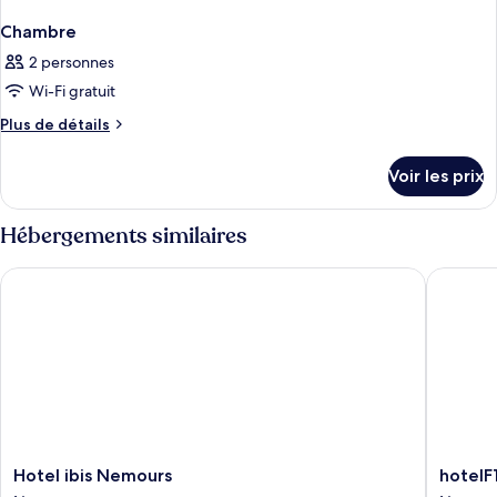
Chambre
2 personnes
Wi-Fi gratuit
Plus
Plus de détails
de
détails
Voir les prix
sur
le
type
Hébergements similaires
de
chambre
Hotel ibis Nemours
hotelF1
Chambre
Hotel
hotelF1
Hotel ibis Nemours
hotelF
ibis
Nemour