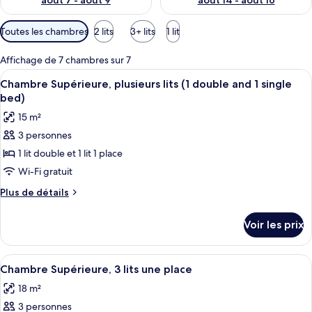
août 7 - août 9
août 14 - août 16
Filtres
Toutes les chambres
2 lits
3+ lits
1 lit
disponibles
pour
Affichage de 7 chambres sur 7
les
Afficher
Une chambre d’hôtel avec un bureau en
15
Chambre Supérieure, plusieurs lits (1 double and 1 single
chambres
toutes
bed)
les
15 m²
photos
3 personnes
pour
1 lit double et 1 lit 1 place
ce
type
Wi-Fi gratuit
de
Plus
Plus de détails
chambre :
de
détails
Chambre
Voir les prix
sur
Supérieure,
le
plusieurs
type
Afficher
Une chambre d’hôtel avec un bureau en
14
lits
de
Chambre Supérieure, 3 lits une place
toutes
chambre
(1
18 m²
Chambre
les
double
Supérieure,
3 personnes
photos