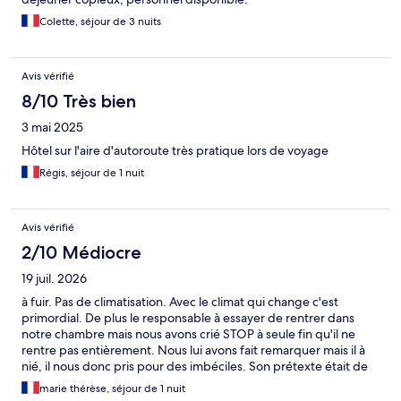
Colette, séjour de 3 nuits
Avis vérifié
8/10 Très bien
3 mai 2025
Hôtel sur l'aire d'autoroute très pratique lors de voyage
Régis, séjour de 1 nuit
Avis vérifié
2/10 Médiocre
19 juil. 2026
à fuir. Pas de climatisation. Avec le climat qui change c'est
primordial. De plus le responsable à essayer de rentrer dans
notre chambre mais nous avons crié STOP à seule fin qu'il ne
rentre pas entièrement. Nous lui avons fait remarquer mais il à
nié, il nous donc pris pour des imbéciles. Son prétexte était de
nous dire qu'il allait vérifier les ventilateurs des chambres à côté
marie thérèse, séjour de 1 nuit
de la notre. Après cela nous n'étions pas tranquilles. Nous ne