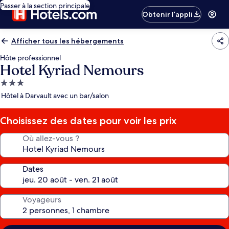
Passer à la section principale
Obtenir l’appli
Afficher tous les hébergements
Hôte professionnel
Hotel Kyriad Nemours
Hébergement
3.0 étoiles
Hôtel à Darvault avec un bar/salon
Choisissez des dates pour voir les prix
Où allez-vous ?
Dates
Voyageurs