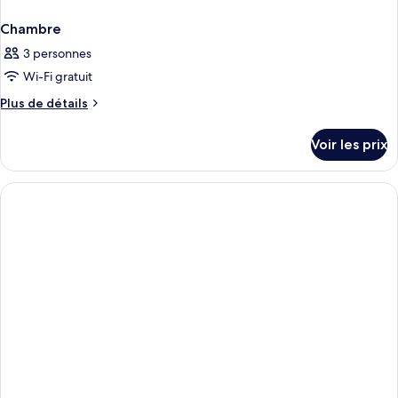
Chambre
3 personnes
Wi-Fi gratuit
Plus
Plus de détails
de
détails
Voir les prix
sur
le
type
de
chambre
Chambre