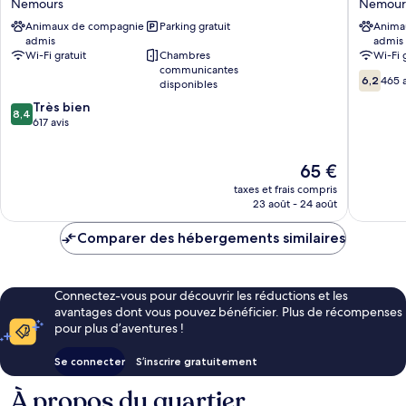
Nemours
Nemour
Nemours
Nemour
Animaux de compagnie
Parking gratuit
Anima
Nemours
admis
admis
Wi-Fi gratuit
Chambres
Wi-Fi 
communicantes
6.2
6,2
465 a
disponibles
sur
8.4
Très bien
10,
8,4
sur
617 avis
465 avis
10,
Très
Le
65 €
bien,
nouveau
617 avis
taxes et frais compris
prix
23 août - 24 août
est
de
Comparer des hébergements similaires
65 €
Connectez-vous pour découvrir les réductions et les
avantages dont vous pouvez bénéficier. Plus de récompenses
pour plus d’aventures !
Se connecter
S’inscrire gratuitement
À propos du quartier