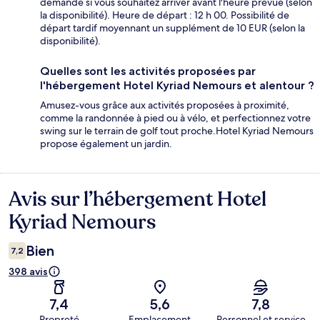
demandé si vous souhaitez arriver avant l'heure prévue (selon
la disponibilité). Heure de départ : 12 h 00. Possibilité de
départ tardif moyennant un supplément de 10 EUR (selon la
disponibilité).
Quelles sont les activités proposées par
l'hébergement Hotel Kyriad Nemours et alentour ?
Amusez-vous grâce aux activités proposées à proximité,
comme la randonnée à pied ou à vélo, et perfectionnez votre
swing sur le terrain de golf tout proche.Hotel Kyriad Nemours
propose également un jardin.
Avis sur l’hébergement Hotel
Avis
Kyriad Nemours
Bien
7,2
398 avis
7,4
5,6
7,8
Propreté
Emplacement
Personnel et service