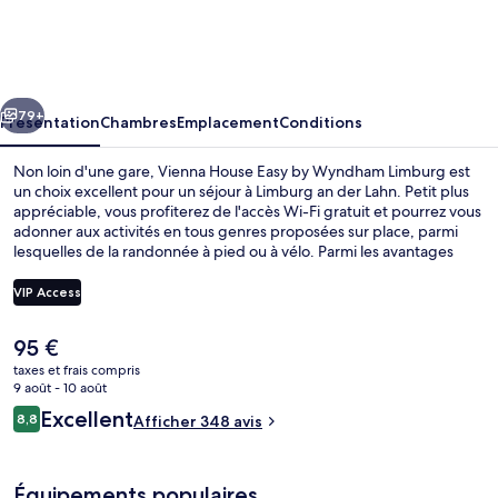
House
Easy
by
cédent
Suivant
Wyndham
79+
Présentation
Chambres
Emplacement
Conditions
Limburg
Non loin d'une gare, Vienna House Easy by Wyndham Limburg est
un choix excellent pour un séjour à Limburg an der Lahn. Petit plus
appréciable, vous profiterez de l'accès Wi-Fi gratuit et pourrez vous
adonner aux activités en tous genres proposées sur place, parmi
lesquelles de la randonnée à pied ou à vélo. Parmi les avantages
offerts par cet hébergement : un bar / salon, des vélos gratuits et
une terrasse.
VIP Access
Le
95 €
Petit déjeuner buffet servi tous les j
prix
taxes et frais compris
actuel
9 août - 10 août
est
Avis
Excellent
8,8
Afficher 348 avis
de
8,8 sur 10
voyageurs
95 €.
Équipements populaires