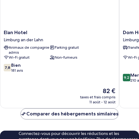
Elan
Dom
Elan Hotel
Dom Ho
Hotel
Hotel
Limburg an der Lahn
Limburg
Limburg
Limburg
Animaux de compagnie
Parking gratuit
Transf
an
Limburg
admis
der
an
Wi-Fi gratuit
Non-fumeurs
Wi-Fi 
Lahn
der
7.8
Bien
Lahn
7,8
sur
181 avis
9.2
Mer
10,
9,2
sur
210 a
Bien,
10,
181 avis
Le
82 €
Merveill
nouveau
210 avis
taxes et frais compris
prix
11 août - 12 août
est
de
Comparer des hébergements similaires
82 €
Connectez-vous pour découvrir les réductions et les
avantages dont vous pouvez bénéficier. Plus de récompenses