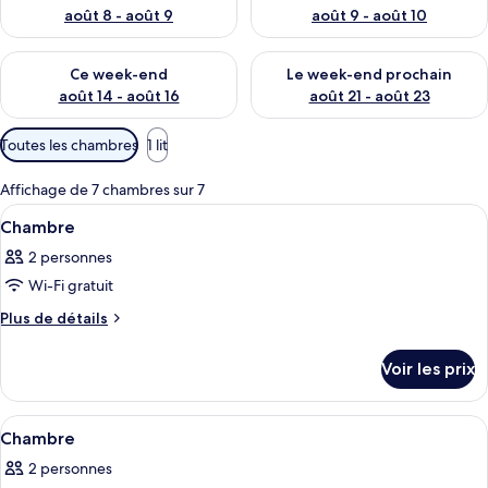
août 8 - août 9
août 9 - août 10
Vérifier la disponibilité pour ce week-end août 14 - août 16
Vérifier la disponibilité pour
Ce week-end
Le week-end prochain
août 14 - août 16
août 21 - août 23
Filtres
Toutes les chambres
1 lit
disponibles
pour
Affichage de 7 chambres sur 7
les
Afficher
Une chambre d’hôtel avec deux lits, u
1
Chambre
chambres
toutes
2 personnes
les
Wi-Fi gratuit
photos
pour
Plus
Plus de détails
de
ce
détails
type
Voir les prix
sur
de
le
chambre :
type
Afficher
Une chambre d’hôtel avec deux lits, u
5
de
Chambre
Chambre
toutes
chambre
2 personnes
Chambre
les