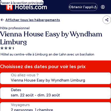
Passer à la section principale
Obtenir l’appli
Afficher tous les hébergements
Hôte professionnel
Vienna House Easy by Wyndham
Limburg
Hébergement
3.5 étoiles
Hôtel au centre-ville à Limburg an der Lahn avec un bar/salon
Choisissez des dates pour voir les prix
Où allez-vous ?
Dates
Voyageurs