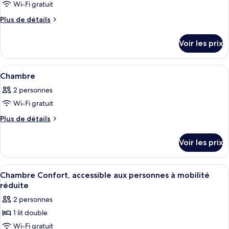
Wi-Fi gratuit
photos
pour
Plus
Plus de détails
de
ce
détails
type
Voir les prix
sur
de
le
chambre :
type
Afficher
Une chambre d’hôtel avec deux lits, un
5
de
Chambre
Chambre
toutes
chambre
2 personnes
Chambre
les
Wi-Fi gratuit
photos
pour
Plus
Plus de détails
de
ce
détails
type
Voir les prix
sur
de
le
chambre :
type
Afficher
Une chambre d’hôtel avec deux lits, un
7
de
Chambre
Chambre Confort, accessible aux personnes à mobilité
toutes
chambre
réduite
Chambre
les
2 personnes
photos
1 lit double
pour
Wi-Fi gratuit
ce