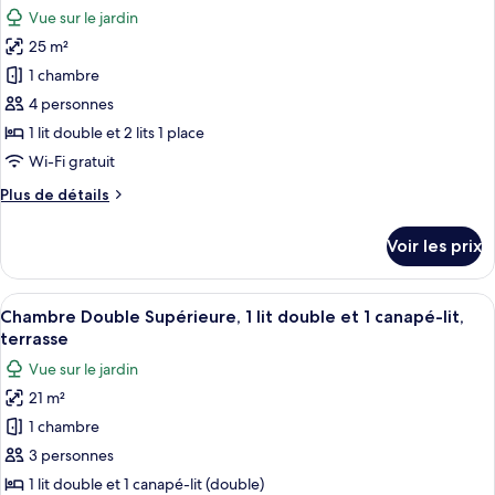
toutes
double
chambre
Vue sur le jardin
Chambre
les
Double
25 m²
photos
Standard,
pour
1 chambre
1
ce
lit
4 personnes
double
type
1 lit double et 2 lits 1 place
de
Wi-Fi gratuit
chambre :
Plus
Plus de détails
Chambre
de
Familiale
détails
Voir les prix
avec
sur
le
lits
type
Afficher
Une chambre d’hôtel de taille réduite,
jumeaux,
10
de
Chambre Double Supérieure, 1 lit double et 1 canapé-lit,
toutes
plusieurs
chambre
terrasse
Chambre
les
lits
Vue sur le jardin
Familiale
photos
avec
21 m²
pour
lits
1 chambre
ce
jumeaux,
plusieurs
type
3 personnes
lits
de
1 lit double et 1 canapé-lit (double)