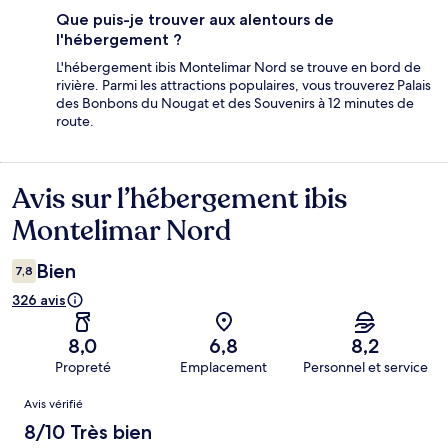
Que puis-je trouver aux alentours de
l'hébergement ?
L'hébergement ibis Montelimar Nord se trouve en bord de
rivière. Parmi les attractions populaires, vous trouverez Palais
des Bonbons du Nougat et des Souvenirs à 12 minutes de
route.
Avis sur l’hébergement ibis
Avis
Montelimar Nord
Bien
7,8
326 avis
8,0
6,8
8,2
Propreté
Emplacement
Personnel et service
Avis
Avis vérifié
8/10 Très bien