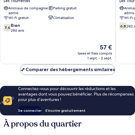
Les Tourrettes
Les Tour
terrasse
Montélimar
Montéli
Animaux de compagnie
Parking gratuit
Anima
Nord
Nord
admis
admis
Les
Les
Wi-Fi gratuit
Climatisation
Wi-Fi 
Tourrettes
Tourrett
7.4
6.8
Bien
6,8
282 a
7,4
sur
sur
286 avis
10,
10,
Bien,
282 avis
Le
57 €
286 avis
nouveau
taxes et frais compris
prix
1 sept. - 2 sept.
est
de
Comparer des hébergements similaires
57 €
Connectez-vous pour découvrir les réductions et les
avantages dont vous pouvez bénéficier. Plus de récompenses
pour plus d’aventures !
Se connecter
S’inscrire gratuitement
À propos du quartier