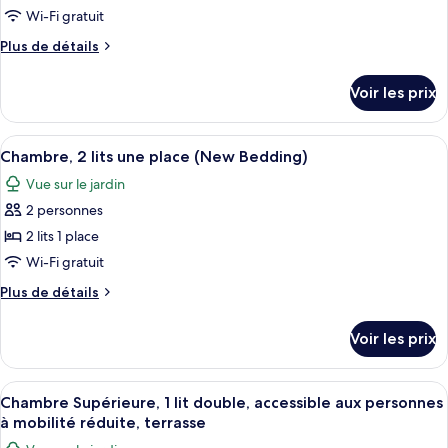
chambre :
Wi-Fi gratuit
Chambre
Plus
Plus de détails
Double
de
Supérieure,
détails
Voir les prix
sur
1
le
lit
type
Afficher
Une chambre d’hôtel avec deux lits, un
double
6
de
Chambre, 2 lits une place (New Bedding)
toutes
et
chambre
Vue sur le jardin
Chambre
les
1
Double
2 personnes
photos
canapé-
Supérieure,
pour
2 lits 1 place
lit,
1
ce
lit
terrasse
Wi-Fi gratuit
double
type
Plus
Plus de détails
et
de
de
1
chambre :
détails
canapé-
Voir les prix
sur
Chambre,
lit,
le
terrasse
2
type
Afficher
Une chambre d’hôtel avec un grand lit
lits
6
de
Chambre Supérieure, 1 lit double, accessible aux personnes
toutes
chambre
une
à mobilité réduite, terrasse
Chambre,
les
place