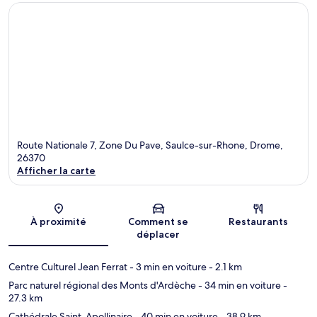
Route Nationale 7, Zone Du Pave, Saulce-sur-Rhone, Drome,
26370
Afficher la carte
Carte
À proximité
Comment se
Restaurants
déplacer
Centre Culturel Jean Ferrat
- 3 min en voiture
- 2.1 km
Parc naturel régional des Monts d'Ardèche
- 34 min en voiture
-
27.3 km
Cathédrale Saint-Apollinaire
- 40 min en voiture
- 38.9 km