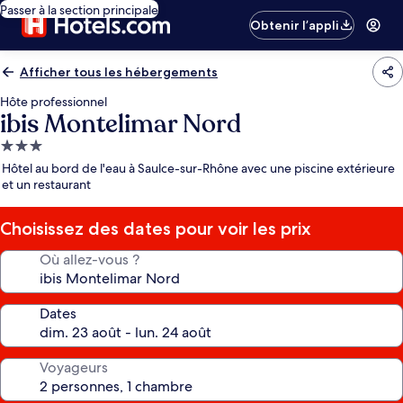
Passer à la section principale
Obtenir l’appli
Afficher tous les hébergements
Hôte professionnel
ibis Montelimar Nord
Hébergement
3.0 étoiles
Hôtel au bord de l'eau à Saulce-sur-Rhône avec une piscine extérieure
et un restaurant
Choisissez des dates pour voir les prix
Où allez-vous ?
Dates
Voyageurs