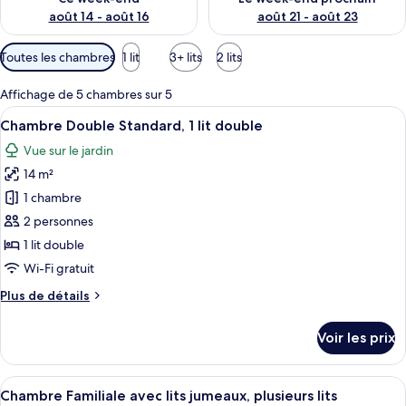
août 14 - août 16
août 21 - août 23
Filtres
Toutes les chambres
1 lit
3+ lits
2 lits
disponibles
pour
Affichage de 5 chambres sur 5
les
Afficher
Une chambre d’hôtel équipée d’un lit, 
7
Chambre Double Standard, 1 lit double
chambres
toutes
Vue sur le jardin
les
14 m²
photos
pour
1 chambre
ce
2 personnes
type
1 lit double
de
Wi-Fi gratuit
chambre :
Plus
Plus de détails
Chambre
de
Double
détails
Voir les prix
Standard,
sur
le
1
type
Afficher
Une chambre d’hôtel avec un lit, deux
lit
12
de
Chambre Familiale avec lits jumeaux, plusieurs lits