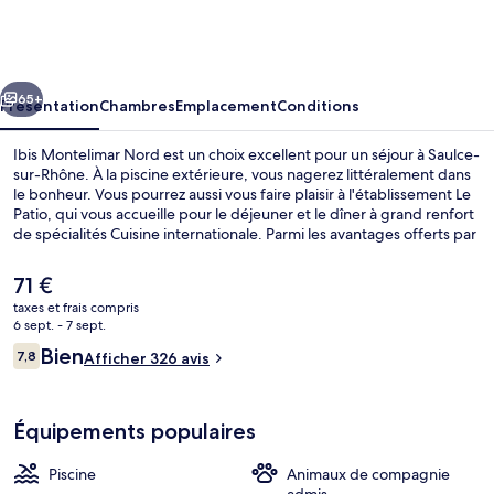
Montelimar
Nord
cédent
Suivant
65+
Présentation
Chambres
Emplacement
Conditions
Ibis Montelimar Nord est un choix excellent pour un séjour à Saulce-
sur-Rhône. À la piscine extérieure, vous nagerez littéralement dans
le bonheur. Vous pourrez aussi vous faire plaisir à l'établissement Le
Patio, qui vous accueille pour le déjeuner et le dîner à grand renfort
de spécialités Cuisine internationale. Parmi les avantages offerts par
cet hébergement : un bar en bord de piscine, un snack-bar/une
épicerie fine et une terrasse. Les autres voyageurs sont séduits par
Le
71 €
la présentation générale.
prix
taxes et frais compris
actuel
6 sept. - 7 sept.
Extérieur
est
Avis
Bien
7,8
Afficher 326 avis
de
7,8 sur 10
voyageurs
71 €.
Équipements populaires
Piscine
Animaux de compagnie