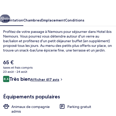
Nemours
cédent
Suivant
65+
Présentation
Chambres
Emplacement
Conditions
Profitez de votre passage à Nemours pour séjourner dans Hotel ibis
Nemours. Vous pourrez vous détendre autour d'un verre au
bar/salon et profiterez d'un petit déjeuner buffet (en supplément)
proposé tous les jours. Au menu des petits plus offerts sur place, on
trouve un snack-bar/une épicerie fine, une terrasse et un jardin.
Sympa non ? Les autres voyageurs ne disent que du bien en ce qui
concerne la présentation générale.
Le
65 €
prix
taxes et frais compris
actuel
23 août - 24 août
Extérieur
est
Avis
Très bien
8,4
Afficher 617 avis
de
8,4 sur 10
voyageurs
65 €.
Équipements populaires
Animaux de compagnie
Parking gratuit
admis