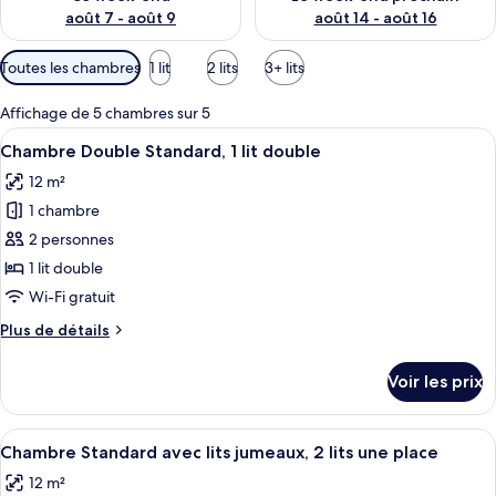
août 7 - août 9
août 14 - août 16
Filtres
Toutes les chambres
1 lit
2 lits
3+ lits
disponibles
pour
Affichage de 5 chambres sur 5
les
Afficher
Une chambre d’hôtel avec un grand lit
15
Chambre Double Standard, 1 lit double
chambres
toutes
12 m²
les
1 chambre
photos
pour
2 personnes
ce
1 lit double
type
Wi-Fi gratuit
de
Plus
Plus de détails
chambre :
de
Chambre
détails
Voir les prix
sur
Double
le
Standard,
type
Afficher
Une chambre d’hôtel avec deux lits, de
1
9
de
Chambre Standard avec lits jumeaux, 2 lits une place
toutes
lit
chambre
12 m²
Chambre
les
double