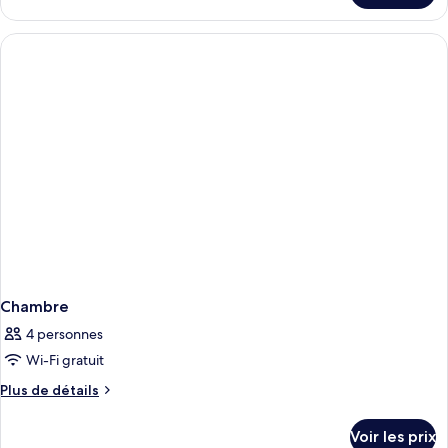
le
type
de
chambre
Chambre
Chambre
4 personnes
Wi-Fi gratuit
Plus
Plus de détails
de
détails
Voir les prix
sur