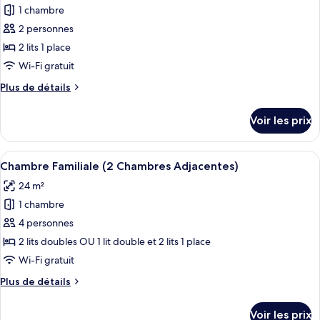
Double
1 chambre
photos
Standard,
pour
2 personnes
1
ce
lit
2 lits 1 place
double
type
Wi-Fi gratuit
de
Plus
Plus de détails
chambre :
de
Chambre
détails
Voir les prix
sur
Standard
le
avec
type
Afficher
Un lit double avec du linge de lit blan
lits
6
de
Chambre Familiale (2 Chambres Adjacentes)
toutes
jumeaux,
chambre
24 m²
Chambre
les
2
Standard
1 chambre
photos
lits
avec
pour
4 personnes
une
lits
ce
jumeaux,
place
2 lits doubles OU 1 lit double et 2 lits 1 place
2
type
Wi-Fi gratuit
lits
de
une
Plus
Plus de détails
chambre :
place
de
Chambre
détails
Voir les prix
sur