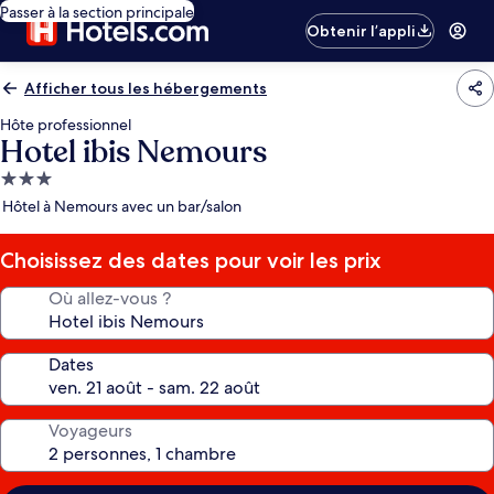
Passer à la section principale
Obtenir l’appli
Afficher tous les hébergements
Hôte professionnel
Hotel ibis Nemours
Hébergement
3.0 étoiles
Hôtel à Nemours avec un bar/salon
Choisissez des dates pour voir les prix
Où allez-vous ?
Dates
Voyageurs