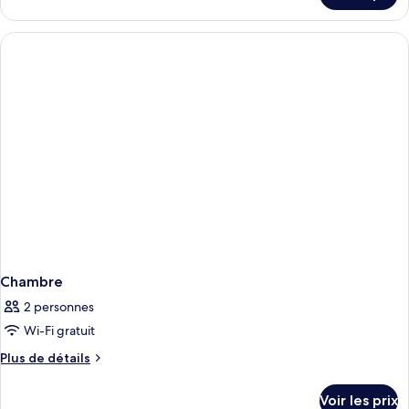
Familiale
le
(2
type
Chambres
de
Adjacentes)
chambre
Chambre
Familiale
(2
Chambres
Adjacentes)
Chambre
2 personnes
Wi-Fi gratuit
Plus
Plus de détails
de
détails
Voir les prix
sur