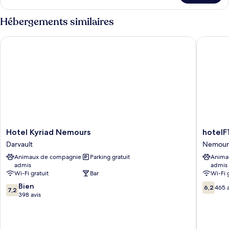
le
type
Hébergements similaires
de
chambre
Hotel Kyriad Nemours
hotelF1
Chambre
Hotel
hotelF1
Hotel Kyriad Nemours
hotelF
Kyriad
Nemour
Darvault
Nemour
Nemours
Nemour
Animaux de compagnie
Parking gratuit
Anima
Darvault
admis
admis
Wi-Fi gratuit
Bar
Wi-Fi 
7.2
6.2
Bien
6,2
465 a
7,2
sur
sur
398 avis
10,
10,
Bien,
465 avis
398 avis