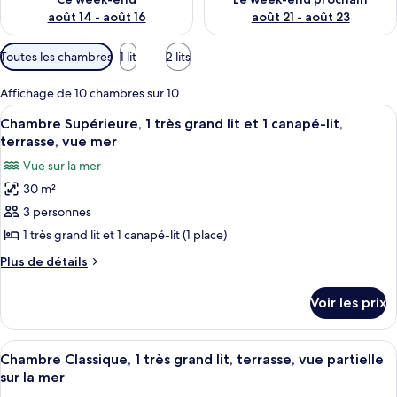
août 14 - août 16
août 21 - août 23
Filtres
Toutes les chambres
1 lit
2 lits
disponibles
pour
Affichage de 10 chambres sur 10
les
Afficher
Une chambre d’hôtel comprenant un lit,
10
Chambre Supérieure, 1 très grand lit et 1 canapé-lit,
chambres
toutes
terrasse, vue mer
les
Vue sur la mer
photos
30 m²
pour
3 personnes
ce
type
1 très grand lit et 1 canapé-lit (1 place)
de
Plus
Plus de détails
chambre :
de
détails
Chambre
Voir les prix
sur
Supérieure,
le
1
type
Afficher
Une chambre d’hôtel équipée d’un lit, 
10
très
de
Chambre Classique, 1 très grand lit, terrasse, vue partielle
toutes
chambre
grand
sur la mer
Chambre
les