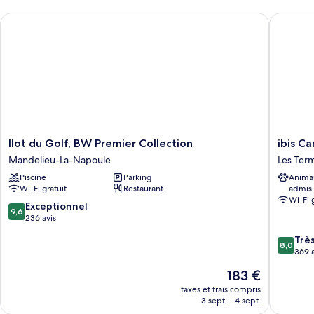
chambre
1
Ilot du Golf, BW Premier Collection
ibis Can
Suite
très
Supérieure,
grand
1
très
lit,
grand
terrasse
lit,
terrasse
Ilot
ibis
Ilot du Golf, BW Premier Collection
ibis C
du
Cannes
Mandelieu-La-Napoule
Les Ter
Golf,
Mandeli
Piscine
Parking
Anima
BW
Les
Wi-Fi gratuit
Restaurant
admis
Premier
Termes
Wi-Fi 
Collection
9.6
Exceptionnel
9,6
Mandelieu-
sur
236 avis
La-
10,
8.0
Trè
Napoule
Exceptionnel,
8,0
sur
369 a
236 avis
10,
Le
183 €
Très
nouveau
bien,
taxes et frais compris
prix
3 sept. - 4 sept.
369 avis
est