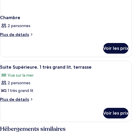
Chambre
2 personnes
Plus
Plus de détails
de
détails
Voir les prix
sur
le
type
Afficher
Une chambre d’hôtel avec un balcon, un
11
de
Suite Supérieure, 1 très grand lit, terrasse
toutes
chambre
Vue sur la mer
Chambre
les
2 personnes
photos
pour
1 très grand lit
ce
Plus
Plus de détails
type
de
détails
de
Voir les prix
sur
chambre :
le
Suite
type
Hébergements similaires
Supérieure,
de