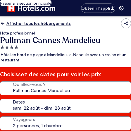
Passer à la section principale
Obtenir l’appli
Afficher tous les hébergements
Hôte professionnel
Pullman Cannes Mandelieu
Hébergement
4.0 étoiles
Hôtel en bord de plage à Mandelieu-la-Napoule avec un casino et un
restaurant
Choisissez des dates pour voir les prix
Où allez-vous ?
Dates
Voyageurs