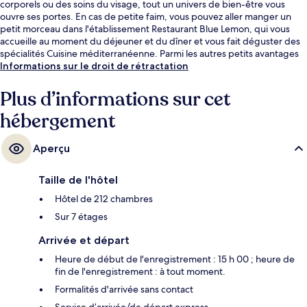
corporels ou des soins du visage, tout un univers de bien-être vous
ouvre ses portes. En cas de petite faim, vous pouvez aller manger un
petit morceau dans l'établissement Restaurant Blue Lemon, qui vous
accueille au moment du déjeuner et du dîner et vous fait déguster des
spécialités Cuisine méditerranéenne. Parmi les autres petits avantages
de cet hébergement figurent 2 bars/lounges, un bar à la plage et une
Informations sur le droit de rétractation
salle de fitness. Les autres voyageurs ne disent que du bien en ce qui
concerne le personnel attentionné.
Plus d’informations sur cet
hébergement
Aperçu
Taille de l'hôtel
Hôtel de 212 chambres
Sur 7 étages
Arrivée et départ
Heure de début de l'enregistrement : 15 h 00 ; heure de
fin de l'enregistrement : à tout moment.
Formalités d'arrivée sans contact
Service d’arrivée/de départ express