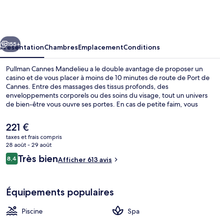
Cannes
Mandelieu
cédent
Suivant
155+
Présentation
Chambres
Emplacement
Conditions
Pullman Cannes Mandelieu a le double avantage de proposer un
casino et de vous placer à moins de 10 minutes de route de Port de
Cannes. Entre des massages des tissus profonds, des
enveloppements corporels ou des soins du visage, tout un univers
de bien-être vous ouvre ses portes. En cas de petite faim, vous
pouvez aller manger un petit morceau dans l'établissement
Restaurant Blue Lemon, qui vous accueille au moment du déjeuner
Le
221 €
et du dîner et vous fait déguster des spécialités Cuisine
prix
taxes et frais compris
méditerranéenne. Parmi les autres petits avantages de cet
actuel
28 août - 29 août
hébergement figurent 2 bars/lounges, un bar à la plage et une salle
Extérieur
est
Avis
de fitness. Les autres voyageurs ne disent que du bien en ce qui
Très bien
8,4
Afficher 613 avis
de
8,4 sur 10
concerne le personnel attentionné.
voyageurs
221 €.
Équipements populaires
Piscine
Spa