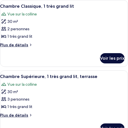
mer
Afficher
Un lit bien fait, avec du linge de lit 
1
8
de
Chambre Classique, 1 très grand lit
toutes
chambre
très
Vue sur la colline
Chambre
les
grand
Classique,
30 m²
photos
lit,
1
pour
2 personnes
terrasse
très
ce
grand
1 très grand lit
lit,
type
Plus
Plus de détails
terrasse
de
de
chambre :
détails
Voir les prix
sur
Chambre
le
Classique,
type
Afficher
Une chambre d’hôtel comprenant un lit, 
1
11
de
Chambre Supérieure, 1 très grand lit, terrasse
toutes
chambre
très
Vue sur la colline
Chambre
les
grand
Classique,
30 m²
photos
lit
1
pour
3 personnes
très
ce
grand
1 très grand lit
lit
type
Plus
Plus de détails
de
de
chambre :
détails