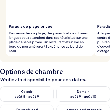
Paradis de plage privée
Paradis
Des serviettes de plage, des parasols et des chaises
Attaquez
longues vous attendent dans cet hôtel situé sur une
centre 
plage de sable privée. Un restaurant et un bar en
puis ren
bord de mer améliorent l'expérience au bord de
d'ouvert
l'eau.
d'étage
Options de chambre
Vérifiez la disponibilité pour ces dates.
Vérifier la disponibilité pour ce soir août 8 - août 9
Vérifier la disponibilité pour 
Ce soir
Demain
août 8 - août 9
août 9 - août 10
Vérifier la disponibilité pour ce week-end août 14 - août 16
Vérifier la disponibilité pour
Ce week-end
Le week-end prochain