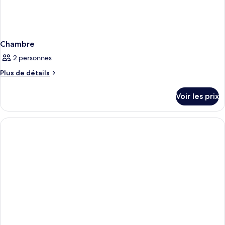
Chambre
2 personnes
Plus
Plus de détails
de
détails
Voir les prix
sur
le
type
de
chambre
Chambre