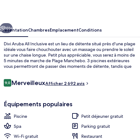
Aruba
All
Inclusive
cédent
Suivant
101+
Présentation
Chambres
Emplacement
Conditions
Divi Aruba All Inclusive est un lieu de détente situé près d'une plage
idéale vous faire chouchouter avec un massage ou prendre le soleil
sur une chaise longue. Petit plus appréciable, vous serez à moins de
5 minutes de marche de Plage Manchebo. 3 piscines extérieures
vous permettront de passer des moments de détente, tandis que
ceux souhaitant se faire chouchouter pourront profiter des
dépresso-massages, des soins d'aromathérapie et des soins
Avis
Merveilleux
d'hydrothérapie. L'établissement Red Parrot Restaurant, l'un des 4
9,0
Afficher 2 692 avis
9,0 sur 10
voyageurs
restaurants, peut s'enorgueillir d'un emplacement privilégié en
bord de plage et sert le dîner. Cet hébergement tout inclus abrite
Plage, sable blanc, chaises longues, se
en outre 2 bars de plage, un club pour enfants (gratuit) et une salle
Équipements populaires
de fitness. Les autres voyageurs adorent la piscine rafraîchissante et
le personnel attentionné.
Piscine
Petit déjeuner gratuit
Spa
Parking gratuit
Wi-Fi gratuit
Restaurant