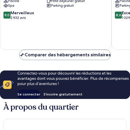
Piscine
Petit déjeuner gratuit
Piscin
Inclusive
&
Spa
Parking gratuit
Parkin
Oranjestad
Beach
Resort
9.0
8.6
Merveilleux
Exce
9,0
8,6
Oranjes
sur
sur
2 932 avis
1 029
10,
10,
Merveilleux,
Excellen
2 932 avis
1 029 avi
Comparer des hébergements similaires
Connectez-vous pour découvrir les réductions et les
avantages dont vous pouvez bénéficier. Plus de récompenses
pour plus d’aventures !
Se connecter
S’inscrire gratuitement
À propos du quartier