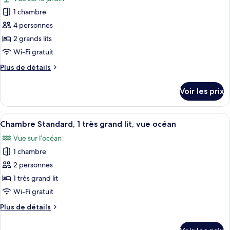
Chambre
les
lit,
Standard,
1 chambre
photos
vue
1
pour
4 personnes
jardin
très
ce
grand
2 grands lits
lit,
type
Wi-Fi gratuit
vue
de
jardin
Plus
Plus de détails
chambre :
de
Chambre
détails
Voir les prix
sur
Standard,
le
2
type
Afficher
Une chambre d’hôtel avec un grand lit, 
grands
5
de
Chambre Standard, 1 très grand lit, vue océan
toutes
lits,
chambre
Vue sur l’océan
Chambre
les
vue
Standard,
1 chambre
photos
jardin
2
pour
2 personnes
grands
ce
lits,
1 très grand lit
vue
type
Wi-Fi gratuit
jardin
de
Plus
Plus de détails
chambre :
de
Chambre
détails