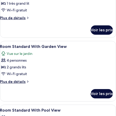
2
pour
1 très grand lit
piscine
grands
ce
lits,
Wi-Fi gratuit
vue
type
Plus
Plus de détails
piscine
de
de
chambre :
détails
Voir les prix
sur
Room
le
Standard
type
Afficher
Coffres-forts dans les chambres, ride
With
1
de
Room Standard With Garden View
toutes
chambre
Garden
Vue sur le jardin
Room
les
View
Standard
4 personnes
photos
With
pour
2 grands lits
Garden
ce
View
Wi-Fi gratuit
type
Plus
Plus de détails
de
de
chambre :
détails
Voir les prix
sur
Room
le
Standard
type
Afficher
Coffres-forts dans les chambres, ride
With
2
de
Room Standard With Pool View
toutes
chambre
Garden