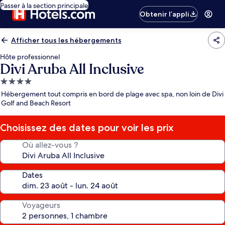
Passer à la section principale
Obtenir l’appli
Afficher tous les hébergements
Hôte professionnel
Divi Aruba All Inclusive
Hébergement
4.0 étoiles
Hébergement tout compris en bord de plage avec spa, non loin de Divi
Golf and Beach Resort
Choisissez des dates pour voir les prix
Où allez-vous ?
Dates
Voyageurs