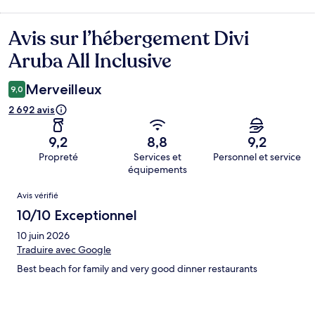
Avis sur l’hébergement Divi
Avis
Aruba All Inclusive
Merveilleux
9,0
2 692 avis
9,2
8,8
9,2
Propreté
Services et
Personnel et service
équipements
Avis
Avis vérifié
10/10 Exceptionnel
10 juin 2026
Traduire avec Google
Best beach for family and very good dinner restaurants