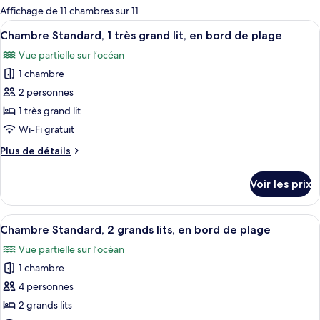
pour
Affichage de 11 chambres sur 11
les
Afficher
Une chambre d’hôtel avec un grand lit,
5
Chambre Standard, 1 très grand lit, en bord de plage
chambres
toutes
Vue partielle sur l’océan
les
1 chambre
photos
pour
2 personnes
ce
1 très grand lit
type
Wi-Fi gratuit
de
Plus
Plus de détails
chambre :
de
Chambre
détails
Voir les prix
sur
Standard,
le
1
type
Afficher
Une chambre d’hôtel avec deux lits, u
très
5
de
Chambre Standard, 2 grands lits, en bord de plage
toutes
grand
chambre
Vue partielle sur l’océan
Chambre
les
lit,
Standard,
1 chambre
photos
en
1
pour
4 personnes
bord
très
ce
grand
de
2 grands lits
lit,