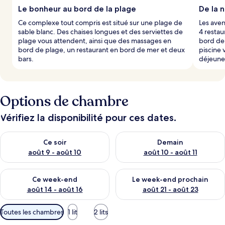
Le bonheur au bord de la plage
De la 
Ce complexe tout compris est situé sur une plage de
Les aven
sable blanc. Des chaises longues et des serviettes de
4 restau
plage vous attendent, ainsi que des massages en
bord de 
bord de plage, un restaurant en bord de mer et deux
piscine 
bars.
déjeune
Options de chambre
Vérifiez la disponibilité pour ces dates.
Vérifier la disponibilité pour ce soir août 9 - août 10
Vérifier la disponibilité pour 
Ce soir
Demain
août 9 - août 10
août 10 - août 11
Vérifier la disponibilité pour ce week-end août 14 - août 16
Vérifier la disponibilité pour
Ce week-end
Le week-end prochain
août 14 - août 16
août 21 - août 23
Filtres
Toutes les chambres
1 lit
2 lits
disponibles