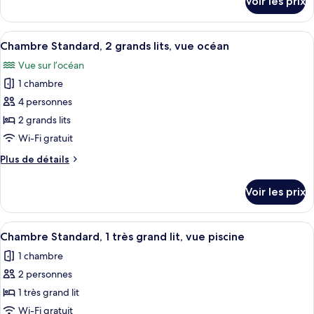
Voir les prix
sur
Standard,
le
1
type
Afficher
Une chambre d’hôtel avec deux lits, un
très
7
de
Chambre Standard, 2 grands lits, vue océan
toutes
grand
chambre
Vue sur l’océan
Chambre
les
lit,
Standard,
1 chambre
photos
vue
1
pour
4 personnes
océan
très
ce
grand
2 grands lits
lit,
type
Wi-Fi gratuit
vue
de
océan
Plus
Plus de détails
chambre :
de
Chambre
détails
Voir les prix
sur
Standard,
le
2
type
Afficher
Une chambre d’hôtel dotée d’un grand l
grands
4
de
Chambre Standard, 1 très grand lit, vue piscine
toutes
lits,
chambre
1 chambre
Chambre
les
vue
Standard,
2 personnes
photos
océan
2
pour
1 très grand lit
grands
ce
lits,
Wi-Fi gratuit