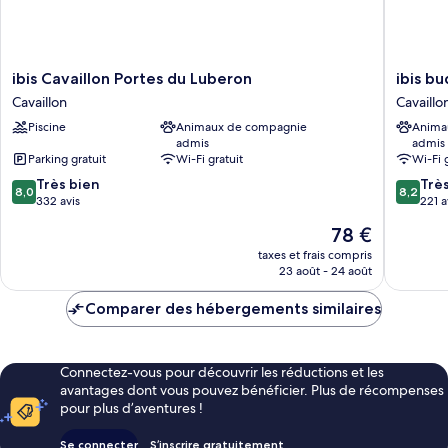
ibis
ibis
ibis Cavaillon Portes du Luberon
ibis b
Cavaillon
budget
Cavaillon
Cavaillo
Portes
Cavaillo
Piscine
Animaux de compagnie
Anima
du
Cavaillo
admis
admis
Luberon
Parking gratuit
Wi-Fi gratuit
Wi-Fi 
Cavaillon
8.0
8.2
Très bien
Trè
8,0
8,2
sur
sur
332 avis
221 a
10,
10,
Le
78 €
Très
Très
nouveau
bien,
bien,
taxes et frais compris
prix
23 août - 24 août
332 avis
221 avis
est
de
Comparer des hébergements similaires
78 €
Connectez-vous pour découvrir les réductions et les
avantages dont vous pouvez bénéficier. Plus de récompenses
pour plus d’aventures !
Se connecter
S’inscrire gratuitement