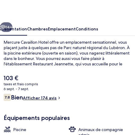
Cavaillon
Hotel
cédent
Suivant
114+
Présentation
Chambres
Emplacement
Conditions
Mercure Cavaillon Hotel offre un emplacement sensationnel, vous
plaçant juste à quelques pas de Parc naturel régional du Lubéron. À
la piscine extérieure (ouverte en saison), vous nagerez littéralement
dans le bonheur. Vous pourrez aussi vous faire plaisir à
l'établissement Restaurant Jeannette, qui vous accueille pour le
déjeuner et le dîner à grand renfort de spécialités Cuisine régionale.
Parmi les autres petits avantages de cet hébergement figurent un
Le
103 €
bar / salon, un snack-bar/une épicerie fine, et une terrasse.
prix
taxes et frais compris
actuel
6 sept. - 7 sept.
Salle de réunion
est
Avis
Bien
7,8
Afficher 174 avis
de
7,8 sur 10
voyageurs
103 €.
Équipements populaires
Piscine
Animaux de compagnie