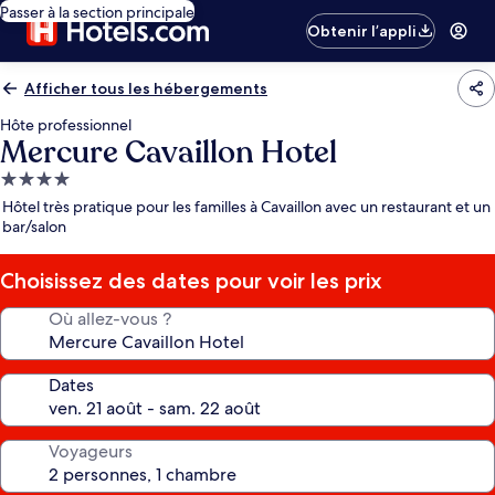
Passer à la section principale
Obtenir l’appli
Afficher tous les hébergements
Hôte professionnel
Mercure Cavaillon Hotel
Hébergement
4.0 étoiles
Hôtel très pratique pour les familles à Cavaillon avec un restaurant et un
bar/salon
Choisissez des dates pour voir les prix
Où allez-vous ?
Dates
Voyageurs