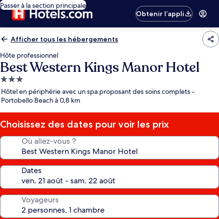
Passer à la section principale
Obtenir l’appli
Afficher tous les hébergements
Hôte professionnel
Best Western Kings Manor Hotel
Hébergement
3.0 étoiles
Hôtel en périphérie avec un spa proposant des soins complets -
Portobello Beach à 0,8 km
Choisissez des dates pour voir les prix
Où allez-vous ?
Dates
Voyageurs