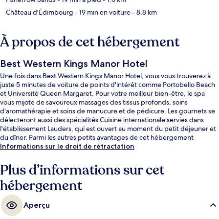
Château d'Édimbourg
- 19 min en voiture
- 8.8 km
À propos de cet hébergement
Best Western Kings Manor Hotel
Une fois dans Best Western Kings Manor Hotel, vous vous trouverez à
juste 5 minutes de voiture de points d'intérêt comme Portobello Beach
et Université Queen Margaret. Pour votre meilleur bien-être, le spa
vous mijote de savoureux massages des tissus profonds, soins
d'aromathérapie et soins de manucure et de pédicure. Les gournets se
délecteront aussi des spécialités Cuisine internationale servies dans
l'établissement Lauders, qui est ouvert au moment du petit déjeuner et
du dîner. Parmi les autres petits avantages de cet hébergement
figurent une piscine couverte, un bar / salon et un centre de remise en
Informations sur le droit de rétractation
forme. Les autres voyageurs adorent le personnel attentionné.
Plus d’informations sur cet
hébergement
Aperçu