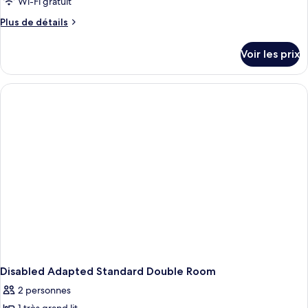
Wi-Fi gratuit
Plus
Plus de détails
de
détails
Voir les prix
sur
le
type
de
chambre
Standard
Room,
2
Single
Beds,
Non
Smoking
Disabled Adapted Standard Double Room
2 personnes