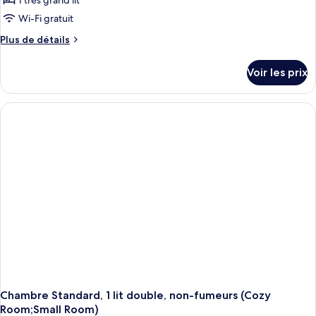
1 très grand lit
Wi-Fi gratuit
Plus
Plus de détails
de
détails
Voir les prix
sur
le
type
de
chambre
Disabled
Adapted
Standard
Double
Room
Chambre Standard, 1 lit double, non-fumeurs (Cozy
Room;Small Room)