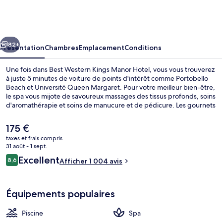
Western
Kings
Manor
cédent
Suivant
Hotel
82+
Présentation
Chambres
Emplacement
Conditions
Une fois dans Best Western Kings Manor Hotel, vous vous trouverez
à juste 5 minutes de voiture de points d'intérêt comme Portobello
Beach et Université Queen Margaret. Pour votre meilleur bien-être,
le spa vous mijote de savoureux massages des tissus profonds, soins
d'aromathérapie et soins de manucure et de pédicure. Les gournets
se délecteront aussi des spécialités Cuisine internationale servies
dans l'établissement Lauders, qui est ouvert au moment du petit
Le
175 €
déjeuner et du dîner. Parmi les autres petits avantages de cet
prix
taxes et frais compris
hébergement figurent une piscine couverte, un bar / salon et un
actuel
31 août - 1 sept.
centre de remise en forme. Les autres voyageurs adorent le
Piscine couverte
est
Avis
personnel attentionné.
Excellent
8,6
Afficher 1 004 avis
de
8,6 sur 10
voyageurs
175 €.
Équipements populaires
Piscine
Spa