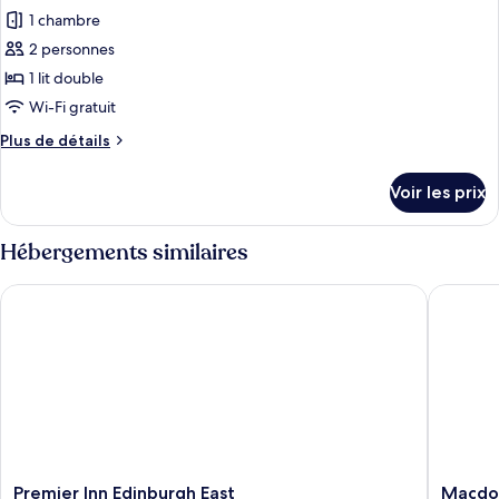
1 chambre
2 personnes
1 lit double
Wi-Fi gratuit
Plus
Plus de détails
de
détails
Voir les prix
sur
le
type
Hébergements similaires
de
chambre
Premier Inn Edinburgh East
Macdona
Chambre
Standard,
1
lit
double,
non-
fumeurs
(Cozy
Room;Small
Room)
Premier
Macdon
Premier Inn Edinburgh East
Macdo