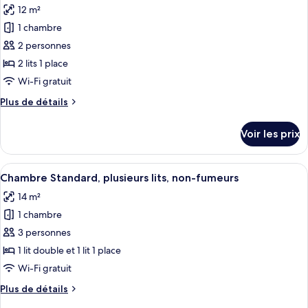
une
chambre
12 m²
Chambre
les
place,
Standard,
1 chambre
photos
non-
1
pour
2 personnes
fumeurs
lit
ce
une
2 lits 1 place
place,
type
Wi-Fi gratuit
non-
de
fumeurs
Plus
Plus de détails
chambre :
de
Chambre
détails
Voir les prix
sur
Standard,
le
2
type
Afficher
Une chambre d’hôtel avec un grand lit,
lits
6
de
Chambre Standard, plusieurs lits, non-fumeurs
toutes
une
chambre
14 m²
Chambre
les
place,
Standard,
1 chambre
photos
non-
2
pour
3 personnes
fumeurs
lits
ce
une
1 lit double et 1 lit 1 place
place,
type
Wi-Fi gratuit
non-
de
fumeurs
Plus
Plus de détails
chambre :
de