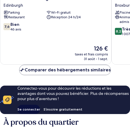
Inn
Housto
Edinburgh
Broxbur
Edinburgh
House
Parking
Wi-Fi gratuit
Piscin
East
Broxbur
Restaurant
Réception 24 h/24
Anima
Edinburgh
admis
7.6
Bien
7,6
8.2
Trè
sur
46 avis
8,2
sur
1 007
10,
10,
Bien,
Très
46 avis
Le
126 €
bien,
nouveau
taxes et frais compris
1 007 avi
prix
31 août - 1 sept.
est
de
Comparer des hébergements similaires
126 €
Connectez-vous pour découvrir les réductions et les
avantages dont vous pouvez bénéficier. Plus de récompenses
pour plus d’aventures !
Se connecter
S’inscrire gratuitement
À propos du quartier