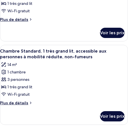
ce
double,
1 très grand lit
non-
type
Wi-Fi gratuit
fumeurs
de
Plus
Plus de détails
chambre :
de
Chambre
détails
Voir les prix
sur
Supérieure,
le
1
type
Afficher
Une chambre d’hôtel avec un grand lit,
très
5
de
Chambre Standard, 1 très grand lit, accessible aux
toutes
grand
chambre
personnes à mobilité réduite, non-fumeurs
Chambre
les
lit,
14 m²
Supérieure,
photos
non-
1
1 chambre
pour
fumeurs
très
3 personnes
ce
grand
lit,
type
1 très grand lit
non-
de
Wi-Fi gratuit
fumeurs
chambre :
Plus
Plus de détails
Chambre
de
Standard,
détails
Voir les prix
sur
1
le
très