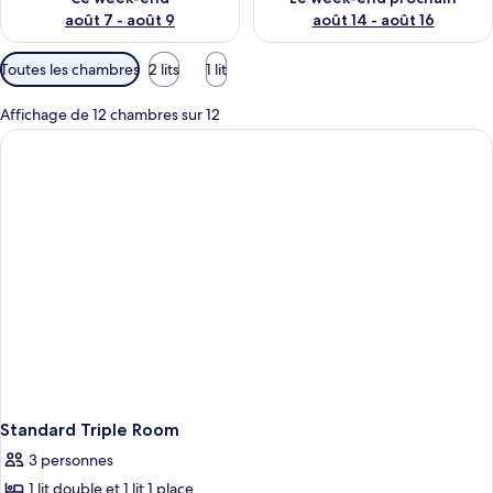
août 7 - août 9
août 14 - août 16
Filtres
Toutes les chambres
2 lits
1 lit
disponibles
pour
Affichage de 12 chambres sur 12
les
chambres
Standard Triple Room
3 personnes
1 lit double et 1 lit 1 place