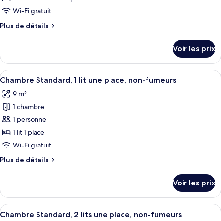
Wi-Fi gratuit
Plus
Plus de détails
de
détails
Voir les prix
sur
le
type
Afficher
Une chambre d’hôtel avec une tête de li
7
de
Chambre Standard, 1 lit une place, non-fumeurs
toutes
chambre
9 m²
Standard
les
Triple
1 chambre
photos
Room
pour
1 personne
ce
1 lit 1 place
type
Wi-Fi gratuit
de
Plus
Plus de détails
chambre :
de
Chambre
détails
Voir les prix
sur
Standard,
le
1
type
Afficher
Chambre Standard, 2 lits une place, n
lit
9
de
Chambre Standard, 2 lits une place, non-fumeurs
toutes