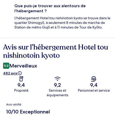
Que puis-je trouver aux alentours de
l'hébergement ?
L'hébergement Hotel tou nishinotoin kyoto se trouve dans le
quartier Shimogyō, à seulement 8 minutes de marche de
Station de métro Gojō et à 11 minutes de Tour de Kyōto.
Avis sur l’hébergement Hotel tou
Avis
nishinotoin kyoto
Merveilleux
9,2
482 avis
9,4
9,2
9,4
Propreté
Services et
Personnel et service
équipements
Avis
Avis vérifié
10/10 Exceptionnel