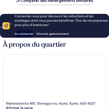
Comparer des hébergements similaires
de
74 €
Connectez-vous pour découvrir les réductions et les
avantages dont vous pouvez bénéficier. Plus de récompenses
pour plus d’aventures !
Se connecter
S’inscrire gratuitement
À propos du quartier
Nishinotoincho 455, Shimogyo-ku, Kyoto, Kyoto, 600-8327
Afficher la carte