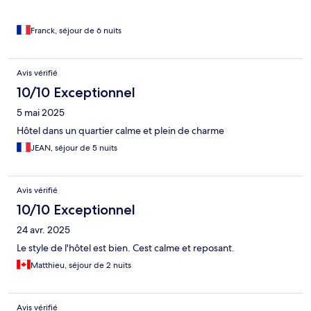
un croissant …) ou japonais : le maquereau tous les matins… bref
à refaire nous ne prendrions pas les petits déjeuners d’autant
plus que le personnel du restaurant est un peu psycho-rigide …
Franck, séjour de 6 nuits
on vous place, on vous sert votre plateau et d’où… dommage …
ça gâche un peu l’expérience ….
Avis vérifié
10/10 Exceptionnel
5 mai 2025
Hôtel dans un quartier calme et plein de charme
JEAN, séjour de 5 nuits
Avis vérifié
10/10 Exceptionnel
24 avr. 2025
Le style de l'hôtel est bien. Cest calme et reposant.
Matthieu, séjour de 2 nuits
Avis vérifié