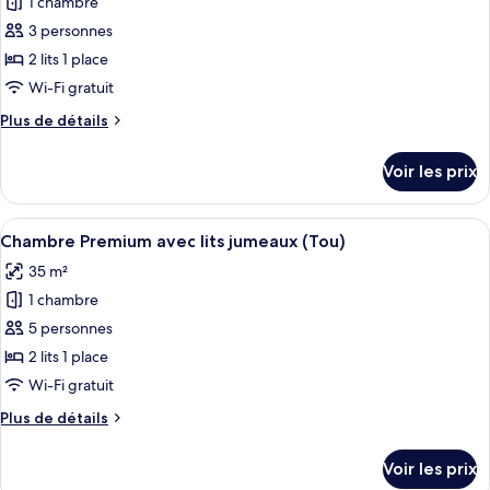
1 chambre
photos
avec
pour
3 personnes
lits
ce
jumeaux
2 lits 1 place
type
Wi-Fi gratuit
de
Plus
Plus de détails
chambre :
de
Chambre
détails
Voir les prix
sur
Deluxe
le
avec
type
Afficher
Une chambre d’hôtel moderne avec deux 
lits
5
de
Chambre Premium avec lits jumeaux (Tou)
toutes
jumeaux
chambre
35 m²
Chambre
les
Deluxe
1 chambre
photos
avec
pour
5 personnes
lits
ce
jumeaux
2 lits 1 place
type
Wi-Fi gratuit
de
Plus
Plus de détails
chambre :
de
Chambre
détails
Voir les prix
sur
Premium