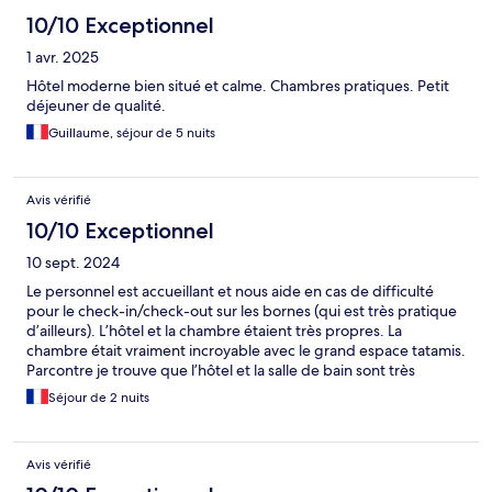
10/10 Exceptionnel
1 avr. 2025
Hôtel moderne bien situé et calme. Chambres pratiques. Petit
déjeuner de qualité.
Guillaume, séjour de 5 nuits
Avis vérifié
10/10 Exceptionnel
10 sept. 2024
Le personnel est accueillant et nous aide en cas de difficulté
pour le check-in/check-out sur les bornes (qui est très pratique
d’ailleurs). L’hôtel et la chambre étaient très propres. La
chambre était vraiment incroyable avec le grand espace tatamis.
Parcontre je trouve que l’hôtel et la salle de bain sont très
sombres mais j’imagine que c’est le style voulu pour l’hôtel donc
Séjour de 2 nuits
ce n’est qu’un petit détail. Le petit plus c’est la skin care en libre
accès qu’il n’y a pas dans les autres hôtels. Je recommande ++++
cet hôtel, j’y retournerais sans hésiter et plus longtemps je
Avis vérifié
l’espère.