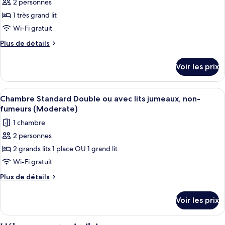
2 personnes
ce
Room
type
1 très grand lit
de
Wi-Fi gratuit
chambre :
Plus
Plus de détails
Chambre
de
Double
détails
Voir les prix
sur
Standard,
le
1
type
Afficher
Coffres-forts dans les chambres, ride
très
7
de
Chambre Standard Double ou avec lits jumeaux, non-
toutes
chambre
grand
fumeurs (Moderate)
Chambre
les
lit,
1 chambre
Double
photos
non-
Standard,
2 personnes
pour
fumeurs,
1
2 grands lits 1 place OU 1 grand lit
ce
très
baignoire
grand
type
Wi-Fi gratuit
(Moderate)
lit,
de
Plus
Plus de détails
non-
chambre :
de
fumeurs,
détails
Chambre
baignoire
Voir les prix
sur
(Moderate)
Standard
le
Double
type