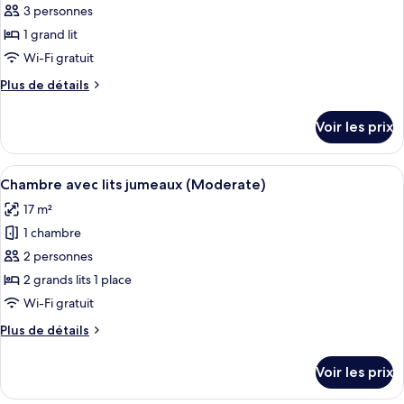
Standard,
pour
3 personnes
(Moderate)
1
ce
grand
1 grand lit
lit,
type
Wi-Fi gratuit
non-
de
fumeurs
Plus
Plus de détails
chambre :
(Moderate)
de
Chambre
détails
Voir les prix
sur
Supérieure
le
(Queen)
type
Afficher
Coffres-forts dans les chambres, ride
5
de
Chambre avec lits jumeaux (Moderate)
toutes
chambre
17 m²
Chambre
les
Supérieure
1 chambre
photos
(Queen)
pour
2 personnes
ce
2 grands lits 1 place
type
Wi-Fi gratuit
de
Plus
Plus de détails
chambre :
de
Chambre
détails
Voir les prix
sur
avec
le
lits