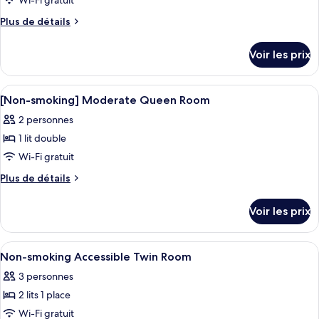
Wi-Fi gratuit
de
Plus
Plus de détails
chambre :
de
Chambre
détails
Voir les prix
sur
avec
le
lits
type
Afficher
Une chambre à coucher moderne avec un 
jumeaux
1
de
[Non-smoking] Moderate Queen Room
toutes
(Accessible)
chambre
2 personnes
Chambre
les
avec
1 lit double
photos
lits
pour
Wi-Fi gratuit
jumeaux
ce
(Accessible)
Plus
Plus de détails
type
de
détails
de
Voir les prix
sur
chambre :
le
[Non-
type
Afficher
Une chambre moderne comprenant un li
1
smoking]
de
Non-smoking Accessible Twin Room
toutes
chambre
Moderate
3 personnes
[Non-
les
Queen
smoking]
2 lits 1 place
photos
Room
Moderate
pour
Wi-Fi gratuit
Queen