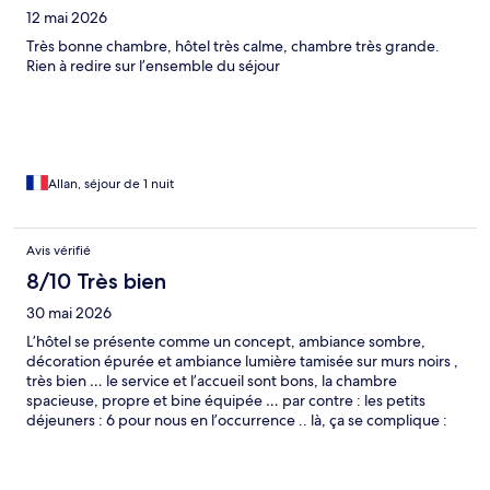
12 mai 2026
Très bonne chambre, hôtel très calme, chambre très grande.
Rien à redire sur l’ensemble du séjour
Allan, séjour de 1 nuit
Avis vérifié
8/10 Très bien
30 mai 2026
L’hôtel se présente comme un concept, ambiance sombre,
décoration épurée et ambiance lumière tamisée sur murs noirs ,
très bien … le service et l’accueil sont bons, la chambre
spacieuse, propre et bine équipée … par contre : les petits
déjeuners : 6 pour nous en l’occurrence .. là, ça se complique :
ce n’est pas un buffet mais comme il y a l’idée du concept , c’est
le même petit déjeuner tous les jours ce qui est un peu lassant…
option continental ( avec soupe au chou, une tranche de pain et