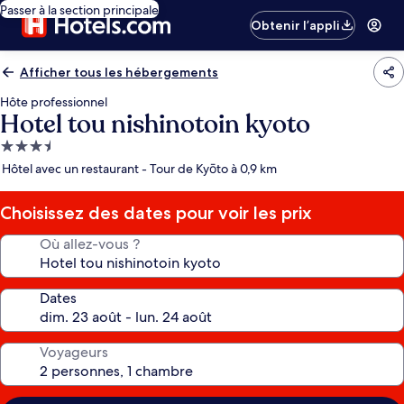
Passer à la section principale
Obtenir l’appli
Afficher tous les hébergements
Hôte professionnel
Hotel tou nishinotoin kyoto
Hébergement
3.5 étoiles
Hôtel avec un restaurant - Tour de Kyōto à 0,9 km
Choisissez des dates pour voir les prix
Où allez-vous ?
Dates
Voyageurs