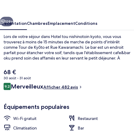
nishinotoin
kyoto
cédent
Suivant
109+
Présentation
Chambres
Emplacement
Conditions
Lors de votre séjour dans Hotel tou nishinotoin kyoto, vous vous
trouverez à moins de 15 minutes de marche de points d'intérêt
comme Tour de Kyōto et Rue Kawaramachi. Le bar est un endroit
parfait pour étancher votre soif, tandis que l'établissement cafe&bar
oku prend soin des affamés en leur servant le petit déjeuner. À
moins de 5 minutes en voiture, vous trouverez aussi des sites
comme Marché Nishiki et Château de Nijō. Les transports publics
Le
68 €
sont tout proches. Station de métro Gojō se situe à seulement 8 min
prix
30 août - 31 août
à pied.
actuel
Avis
Merveilleux
Bain public
9,2
est
Afficher 482 avis
9,2 sur 10
voyageurs
de
68 €.
Équipements populaires
Wi-Fi gratuit
Restaurant
Climatisation
Bar