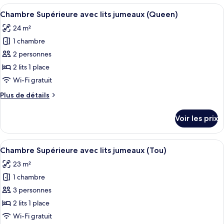
type
Afficher
Une chambre d’hôtel avec un grand lit
jumeaux
5
de
Chambre Supérieure avec lits jumeaux (Queen)
toutes
(Moderate)
chambre
24 m²
Chambre
les
avec
1 chambre
photos
lits
pour
2 personnes
jumeaux
ce
(Moderate)
2 lits 1 place
type
Wi-Fi gratuit
de
Plus
Plus de détails
chambre :
de
Chambre
détails
Voir les prix
sur
Supérieure
le
avec
type
Afficher
Une chambre moderne avec un grand li
lits
5
de
Chambre Supérieure avec lits jumeaux (Tou)
toutes
jumeaux
chambre
23 m²
Chambre
les
(Queen)
Supérieure
1 chambre
photos
avec
pour
3 personnes
lits
ce
jumeaux
2 lits 1 place
(Queen)
type
Wi-Fi gratuit