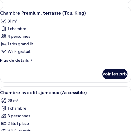
le
avec
type
Afficher
Une chambre à coucher moderne avec un
lits
9
de
Chambre Premium, terrasse (Tou, King)
toutes
jumeaux
chambre
31 m²
Chambre
les
(Tou)
Premium
1 chambre
photos
avec
pour
4 personnes
lits
ce
jumeaux
1 très grand lit
(Tou)
type
Wi-Fi gratuit
de
Plus
Plus de détails
chambre :
de
Chambre
détails
Voir les prix
sur
Premium,
le
terrasse
type
Afficher
Une chambre moderne avec un grand lit
(Tou,
5
de
Chambre avec lits jumeaux (Accessible)
toutes
King)
chambre
28 m²
Chambre
les
Premium,
1 chambre
photos
terrasse
pour
3 personnes
(Tou,
ce
King)
2 lits 1 place
type