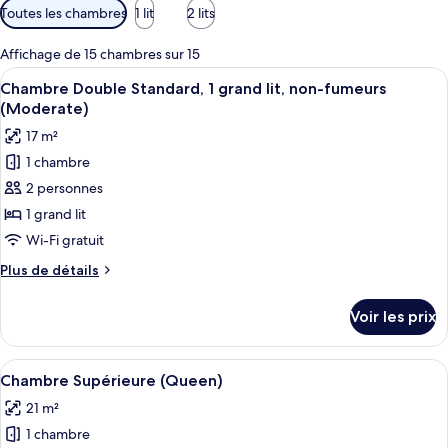
Filtres
Toutes les chambres
1 lit
2 lits
disponibles
pour
Affichage de 15 chambres sur 15
les
Afficher
Une chambre à coucher moderne avec u
5
Chambre Double Standard, 1 grand lit, non-fumeurs
chambres
toutes
(Moderate)
les
17 m²
photos
1 chambre
pour
2 personnes
ce
type
1 grand lit
de
Wi-Fi gratuit
chambre :
Plus
Plus de détails
Chambre
de
Double
détails
Voir les prix
sur
Standard,
le
1
type
Afficher
Une chambre à coucher moderne avec un
grand
5
de
Chambre Supérieure (Queen)
toutes
chambre
lit,
21 m²
Chambre
les
non-
Double
1 chambre
photos
fumeurs