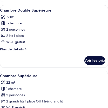
le
Supérieure
type
Afficher
Une chambre d’hôtel moderne équipée d’
6
de
Chambre Double Supérieure
toutes
chambre
19 m²
Chambre
les
Triple
1 chambre
photos
Supérieure
pour
2 personnes
ce
2 lits 1 place
type
Wi-Fi gratuit
de
Plus
Plus de détails
chambre :
de
Chambre
détails
Voir les prix
sur
Double
le
Supérieure
type
Afficher
Une chambre d’hôtel moderne avec un g
15
de
Chambre Supérieure
toutes
chambre
22 m²
Chambre
les
Double
1 chambre
photos
Supérieure
pour
2 personnes
ce
2 grands lits 1 place OU 1 très grand lit
type
Wi-Fi gratuit