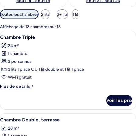
août 14 - août 16
août 21 - août 23
Filtres
Toutes les chambres
2 lits
3+ lits
1 lit
disponibles
pour
Affichage de 13 chambres sur 13
les
Afficher
Couette en duvet d'oie, coffres-forts
15
Chambre Triple
chambres
toutes
24 m²
les
1 chambre
photos
pour
3 personnes
ce
3 lits 1 place OU 1 lit double et 1 lit 1 place
type
Wi-Fi gratuit
de
Plus
Plus de détails
chambre :
de
Chambre
détails
Voir les prix
sur
Triple
le
type
Afficher
Une terrasse sur le toit, avec une table
8
de
Chambre Double, terrasse
toutes
chambre
28 m²
Chambre
les
Triple