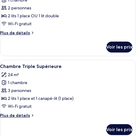
1 chambre
photos
pour
2 personnes
ce
2 lits 1 place OU 1 lit double
type
Wi-Fi gratuit
de
Plus
Plus de détails
chambre :
de
Chambre
détails
Voir les prix
sur
Double,
le
terrasse
type
Afficher
Une chambre moderne avec un canapé, 
6
de
Chambre Triple Supérieure
toutes
chambre
24 m²
Chambre
les
Double,
1 chambre
photos
terrasse
pour
3 personnes
ce
2 lits 1 place et 1 canapé-lit (1 place)
type
Wi-Fi gratuit
de
Plus
Plus de détails
chambre :
de
Chambre
détails
Voir les prix
sur
Triple