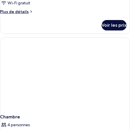
Wi-Fi gratuit
Plus
Plus de détails
de
détails
Voir les prix
sur
le
type
de
chambre
Chambre
Chambre
4 personnes