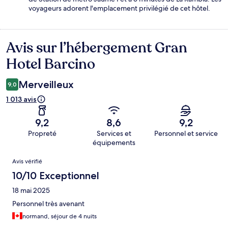
voyageurs adorent l'emplacement privilégié de cet hôtel.
Avis sur l’hébergement Gran
Avis
Hotel Barcino
Merveilleux
9,0
1 013 avis
9,2
8,6
9,2
Propreté
Services et
Personnel et service
équipements
Avis
Avis vérifié
10/10 Exceptionnel
18 mai 2025
Personnel très avenant
normand, séjour de 4 nuits