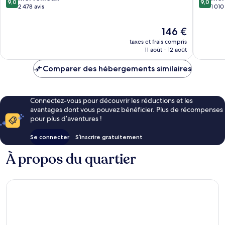
9,0
9,0
Barcelo
sur
sur
2 478 avis
1 010
10,
10,
Merveilleux,
Merveill
Le
146 €
2 478 avis
1 010 avi
nouveau
taxes et frais compris
prix
11 août - 12 août
est
de
Comparer des hébergements similaires
146 €
Connectez-vous pour découvrir les réductions et les
avantages dont vous pouvez bénéficier. Plus de récompenses
pour plus d’aventures !
Se connecter
S’inscrire gratuitement
À propos du quartier