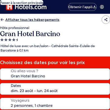
Passer à la section principale
Obtenir l’appli
Afficher tous les hébergements
Hôte professionnel
Gran Hotel Barcino
Hébergement
4.5 étoiles
Hôtel de luxe avec un bar/salon - Cathédrale Sainte-Eulalie de
Barcelone à 0,1 km
Choisissez des dates pour voir les prix
Où allez-vous ?
Dates
Voyageurs