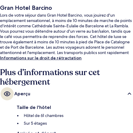
Gran Hotel Barcino
Lors de votre séjour dans Gran Hotel Barcino, vous jouirez d'un
emplacement sensationnel, à moins de 10 minutes de marche de points
d'intérêt comme Cathédrale Sainte-Eulalie de Barcelone et La Rambla.
Vous pourrez vous détendre autour d'un verre au bar/salon, tandis que
le café vous permettra de reprendre des forces. Cet hôtel de luxe se
trouve également à moins de 10 minutes à pied de Place de Catalogne
et de Port de Barcelone. Les autres voyageurs adorent le personnel
attentionné et l'emplacement. Les transports publics sont rapidement
accessibles à pied : Station de métro Jaume I se situe à quelques pas et
Informations sur le droit de rétractation
Station de métro Liceu, à 6 min de marche à peine.
Plus d’informations sur cet
hébergement
Aperçu
Taille de l'hôtel
Hôtel de 61 chambres
Sur 5 étages