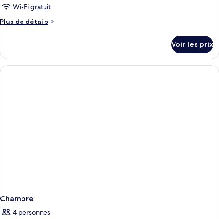
type
Wi-Fi gratuit
de
Plus
Plus de détails
chambre :
de
Chambre
détails
Voir les prix
sur
Double
le
type
de
chambre
Chambre
Double
Chambre
4 personnes