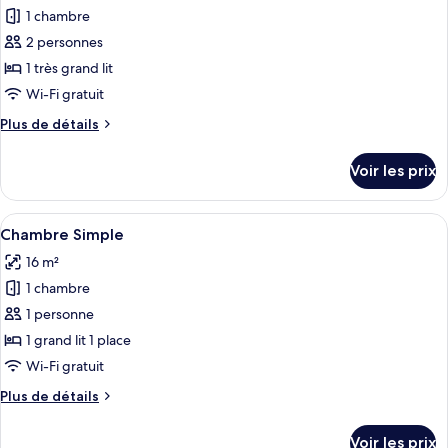
Supérieure
1 chambre
photos
pour
2 personnes
ce
1 très grand lit
type
Wi-Fi gratuit
de
Plus
Plus de détails
chambre :
de
Suite
détails
Voir les prix
sur
le
type
Afficher
Un grand lit avec une tête de lit, une t
5
de
Chambre Simple
toutes
chambre
16 m²
Suite
les
1 chambre
photos
pour
1 personne
ce
1 grand lit 1 place
type
Wi-Fi gratuit
de
Plus
Plus de détails
chambre :
de
Chambre
détails
Voir les prix