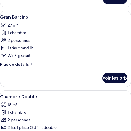
sur
Simple
le
type
Afficher
Une chambre avec un grand lit, un mur 
4
de
Gran Barcino
toutes
chambre
27 m²
Chambre
les
Simple
1 chambre
photos
pour
2 personnes
ce
1 très grand lit
type
Wi-Fi gratuit
de
Plus
Plus de détails
chambre :
de
Gran
détails
Voir les prix
sur
Barcino
le
type
Afficher
Une chambre d’hôtel avec un grand lit,
31
de
Chambre Double
toutes
chambre
18 m²
Gran
les
Barcino
1 chambre
photos
pour
2 personnes
ce
2 lits 1 place OU 1 lit double