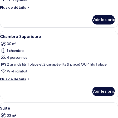
de
Plus
Plus de détails
chambre :
de
Chambre
détails
Voir les prix
sur
Supérieure
le
type
Afficher
Une chambre d’hôtel moderne avec une 
7
de
Chambre Supérieure
toutes
chambre
30 m²
Chambre
les
Supérieure
1 chambre
photos
pour
4 personnes
ce
2 grands lits 1 place et 2 canapés-lits (1 place) OU 4 lits 1 place
type
Wi-Fi gratuit
de
Plus
Plus de détails
chambre :
de
Chambre
détails
Voir les prix
sur
Supérieure
le
type
Afficher
Une chambre d’hôtel avec un grand lit,
8
de
Suite
toutes
chambre
33 m²
Chambre
les