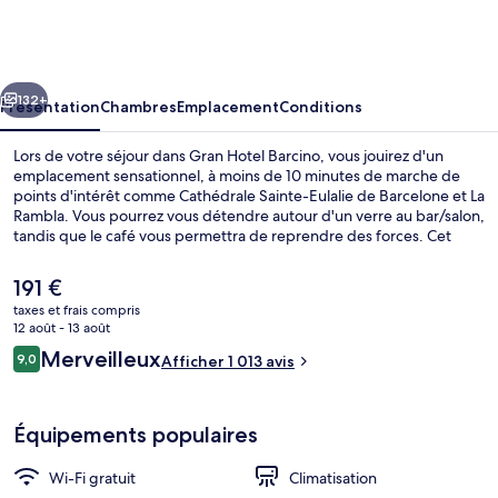
Hotel
Barcino
cédent
Suivant
132+
Présentation
Chambres
Emplacement
Conditions
Lors de votre séjour dans Gran Hotel Barcino, vous jouirez d'un
emplacement sensationnel, à moins de 10 minutes de marche de
points d'intérêt comme Cathédrale Sainte-Eulalie de Barcelone et La
Rambla. Vous pourrez vous détendre autour d'un verre au bar/salon,
tandis que le café vous permettra de reprendre des forces. Cet
hôtel de luxe se trouve également à moins de 10 minutes à pied de
Place de Catalogne et de Port de Barcelone. Les autres voyageurs
Le
191 €
adorent le personnel attentionné et l'emplacement. Les transports
prix
taxes et frais compris
publics sont rapidement accessibles à pied : Station de métro
actuel
12 août - 13 août
Jaume I se situe à quelques pas et Station de métro Liceu, à 6 min
Équipement de l’hébergement
est
Avis
de marche à peine.
Merveilleux
9,0
Afficher 1 013 avis
de
9,0 sur 10
voyageurs
191 €.
Équipements populaires
Wi-Fi gratuit
Climatisation