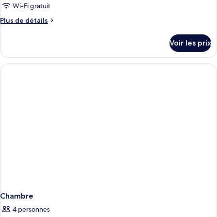
Wi-Fi gratuit
Plus
Plus de détails
de
détails
Voir les prix
sur
le
type
de
chambre
Chambre
Chambre
4 personnes