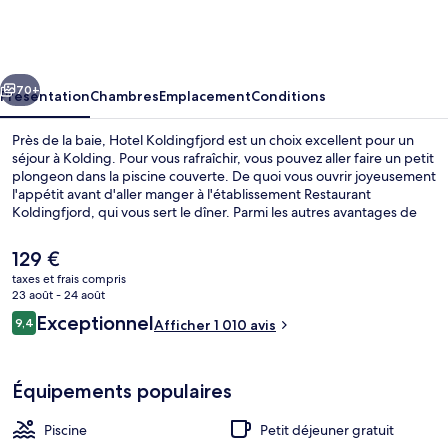
Koldingfjord
cédent
Suivant
70+
Présentation
Chambres
Emplacement
Conditions
Près de la baie, Hotel Koldingfjord est un choix excellent pour un
séjour à Kolding. Pour vous rafraîchir, vous pouvez aller faire un petit
plongeon dans la piscine couverte. De quoi vous ouvrir joyeusement
l'appétit avant d'aller manger à l'établissement Restaurant
Koldingfjord, qui vous sert le dîner. Parmi les autres avantages de
cet hôtel de luxe, on trouve un bar / salon, une salle de fitness et un
sauna, l'idéal pour des vacances sans soucis. Les autres voyageurs
Le
129 €
ne tarissent pas d'éloges en ce qui concerne le personnel
prix
taxes et frais compris
attentionné.
actuel
23 août - 24 août
Vue de la chambre
est
Avis
Exceptionnel
9,4
Afficher 1 010 avis
de
9,4 sur 10
voyageurs
129 €.
Équipements populaires
Piscine
Petit déjeuner gratuit