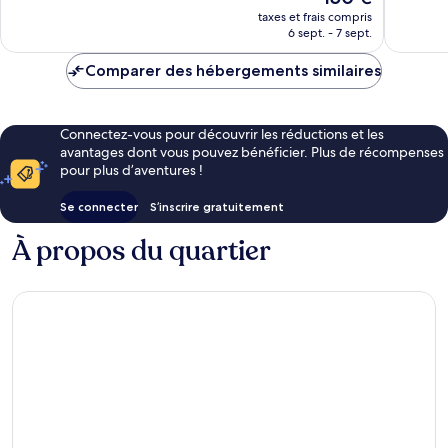
nouveau
1 308 avis
1 045 avi
taxes et frais compris
prix
6 sept. - 7 sept.
est
de
Comparer des hébergements similaires
150 €
Connectez-vous pour découvrir les réductions et les
avantages dont vous pouvez bénéficier. Plus de récompenses
pour plus d’aventures !
Se connecter
S’inscrire gratuitement
À propos du quartier