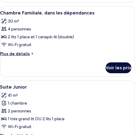
le
Partial
type
Afficher
Une chambre d’hôtel avec un grand lit, 
Bay
6
de
Chambre Familiale, dans les dépendances
toutes
View,
chambre
30 m²
Executive
les
Annex
Room,
4 personnes
photos
Building
Partial
pour
2 lits 1 place et 1 canapé-lit (double)
Bay
ce
View,
Wi-Fi gratuit
Annex
type
Plus
Plus de détails
Building
de
de
chambre :
détails
Voir les prix
sur
Chambre
le
Familiale,
type
Afficher
Une chambre d’hôtel avec un lit, un bu
dans
6
de
Suite Junior
toutes
chambre
les
41 m²
Chambre
les
dépendances
Familiale,
1 chambre
photos
dans
pour
2 personnes
les
ce
dépendances
1 très grand lit OU 2 lits 1 place
type
Wi-Fi gratuit
de