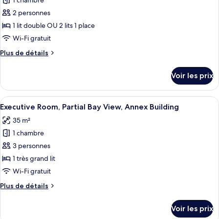
1 chambre
photos
1
pour
2 personnes
grand
ce
lit
1 lit double OU 2 lits 1 place
type
Wi-Fi gratuit
de
Plus
Plus de détails
chambre :
de
Chambre
détails
Voir les prix
sur
Double,
le
dans
type
Afficher
Une chambre d’hôtel moderne avec un g
les
5
de
Executive Room, Partial Bay View, Annex Building
toutes
dépendances
chambre
35 m²
Chambre
les
Double,
1 chambre
photos
dans
pour
3 personnes
les
ce
dépendances
1 très grand lit
type
Wi-Fi gratuit
de
Plus
Plus de détails
chambre :
de
Executive
détails
Voir les prix
sur
Room,