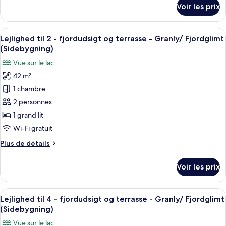
Chambre
détails
Voir les prix
sur
Double
le
Classique
type
Afficher
Une chambre d’hôtel moderne dotée d’u
1
de
Lejlighed til 2 - fjordudsigt og terrasse - Granly/ Fjordglimt
toutes
chambre
(Sidebygning)
Chambre
les
Vue sur le lac
Double
photos
Classique
42 m²
pour
1 chambre
ce
type
2 personnes
de
1 grand lit
chambre :
Wi-Fi gratuit
Lejlighed
Plus
Plus de détails
til
de
2
détails
Voir les prix
sur
-
le
fjordudsigt
type
Afficher
Une pièce comprenant une table à mang
og
1
de
Lejlighed til 4 - fjordudsigt og terrasse - Granly/ Fjordglimt
toutes
terrasse
chambre
(Sidebygning)
Lejlighed
les
-
Vue sur le lac
til