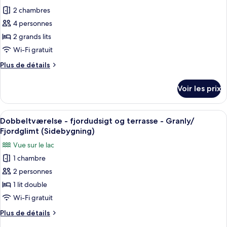
photos
Granly/
2
2 chambres
pour
Fjordglimt
-
4 personnes
ce
fjordudsigt
(Sidebygning)
og
type
2 grands lits
terrasse
de
Wi-Fi gratuit
-
chambre :
Granly/
Plus
Plus de détails
Lejlighed
Fjordglimt
de
(Sidebygning)
til
détails
Voir les prix
sur
4
le
-
type
Afficher
Une pièce dotée d’une grande fenêtre
fjordudsigt
1
de
Dobbeltværelse - fjordudsigt og terrasse - Granly/
toutes
chambre
og
Fjordglimt (Sidebygning)
Lejlighed
les
terrasse
Vue sur le lac
til
photos
-
4
1 chambre
pour
Granly/
-
2 personnes
ce
fjordudsigt
Fjordglimt
og
type
1 lit double
(Sidebygning)
terrasse
de
Wi-Fi gratuit
-
chambre :
Granly/
Plus
Plus de détails
Dobbeltværelse
Fjordglimt
de