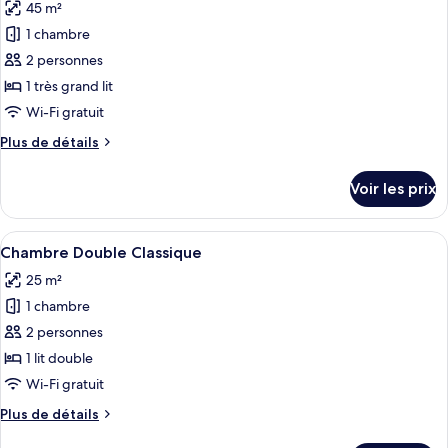
45 m²
Chambre
les
dépendances
Familiale,
1 chambre
photos
(5
dans
pour
2 personnes
persons)
les
ce
dépendances
1 très grand lit
(5
type
Wi-Fi gratuit
persons)
de
Plus
Plus de détails
chambre :
de
Suite
détails
Voir les prix
sur
Design,
le
balcon
type
Afficher
Une chambre d’hôtel avec un lit, une 
1
de
Chambre Double Classique
toutes
chambre
25 m²
Suite
les
Design,
1 chambre
photos
balcon
pour
2 personnes
ce
1 lit double
type
Wi-Fi gratuit
de
Plus
Plus de détails
chambre :
de