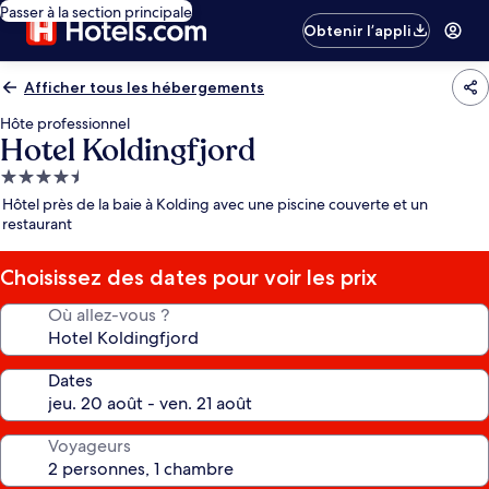
Passer à la section principale
Obtenir l’appli
Afficher tous les hébergements
Hôte professionnel
Hotel Koldingfjord
Hébergement
4.5 étoiles
Hôtel près de la baie à Kolding avec une piscine couverte et un
restaurant
Choisissez des dates pour voir les prix
Où allez-vous ?
Dates
Voyageurs