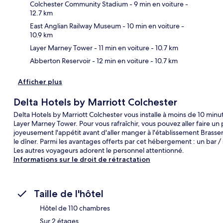
Colchester Community Stadium
- 9 min en voiture
-
12.7 km
Car
East Anglian Railway Museum
- 10 min en voiture
-
10.9 km
Layer Marney Tower
- 11 min en voiture
- 10.7 km
Abberton Reservoir
- 12 min en voiture
- 10.7 km
Afficher plus
Delta Hotels by Marriott Colchester
Delta Hotels by Marriott Colchester vous installe à moins de 10 min
Layer Marney Tower. Pour vous rafraîchir, vous pouvez aller faire un
joyeusement l'appétit avant d'aller manger à l'établissement Brasseri
le dîner. Parmi les avantages offerts par cet hébergement : un bar / 
Les autres voyageurs adorent le personnel attentionné.
Informations sur le droit de rétractation
Taille de l'hôtel
Hôtel de 110 chambres
Sur 2 étages