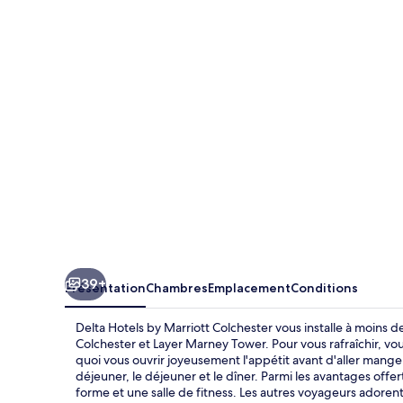
Hotels
by
Marriott
Colchester
39+
Présentation
Chambres
Emplacement
Conditions
Delta Hotels by Marriott Colchester vous installe à moins
Colchester et Layer Marney Tower. Pour vous rafraîchir, vou
quoi vous ouvrir joyeusement l'appétit avant d'aller manger 
déjeuner, le déjeuner et le dîner. Parmi les avantages offe
forme et une salle de fitness. Les autres voyageurs adoren