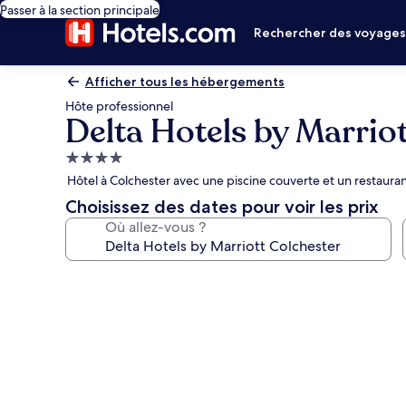
Passer à la section principale
Rechercher des voyage
Afficher tous les hébergements
Hôte professionnel
Delta Hotels by Marrio
Hébergement
4.0 étoiles
Hôtel à Colchester avec une piscine couverte et un restaura
Choisissez des dates pour voir les prix
Où allez-vous ?
Galerie
photos
de
l’hébergement
Delta