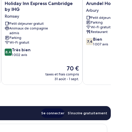
Holiday
Arundel
Holiday Inn Express Cambridge
Arundel House Hotel
Inn
House
by IHG
Arbury
Express
Hotel
Romsey
Petit déjeuner gratuit
Cambridge
Arbury
Parking
by
Petit déjeuner gratuit
Wi-Fi gratuit
Animaux de compagnie
IHG
Restaurant
admis
Romsey
Parking
7.4
Bien
7,4
Wi-Fi gratuit
sur
1 007 avis
8.4
10,
Très bien
8,4
sur
Bien,
1 002 avis
10,
1 007 avis
Très
Le
70 €
bien,
nouveau
taxes et frais compris
tax
1 002 avis
prix
31 août - 1 sept.
est
de
70 €
Se connecter
S’inscrire gratuitement