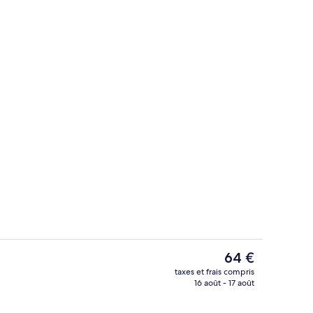
erte
Site d’intérêt
Le
64 €
prix
taxes et frais compris
actuel
16 août - 17 août
ise en forme
Bar (sur place)
est
de