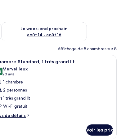
-end août 7 - août 9
Vérifier la disponibilité pour le week-end prochain août 14 - a
Le week-end prochain
août 14 - août 16
Affichage de 5 chambres sur 5
grand lit, un bureau et une fenêtre avec des rideaux.
fficher
Une chambre d’hôtel avec un grand lit, un bure
6
ambre Standard, 1 très grand lit
outes
Merveilleux
s
2
9,2 sur 10
(20 avis)
20 avis
hotos
1 chambre
our
2 personnes
e
1 très grand lit
ype
Wi-Fi gratuit
e
hambre :
us
us de détails
e
hambre
tails
tandard,
Voir les prix
r