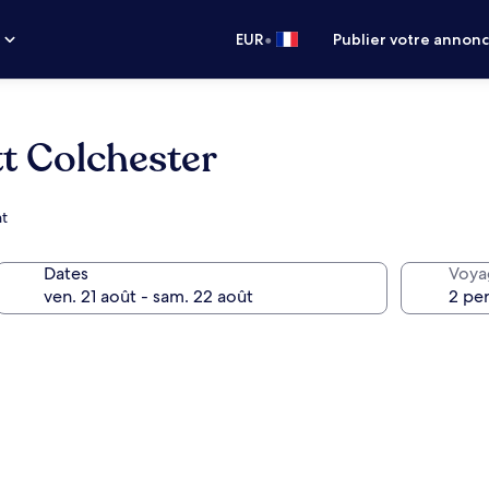
•
s
EUR
Publier votre annon
tt Colchester
nt
Dates
Voya