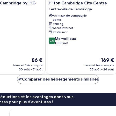
Hilton
n Cambridge by IHG
Hilton Cambridge City Centre
Cambridge
Centre-ville de Cambridge
City
Animaux de compagnie
Centre
admis
Centre-
Parking
ville
Accès Internet
de
Restaurant
Cambridge
9.0
Merveilleux
9,0
sur
1 008 avis
10,
Merveilleux,
1 008 avis
Le
Le
86 €
169 €
nouveau
nouveau
taxes et frais compris
taxes et frais compris
prix
prix
30 août - 31 août
23 août - 24 août
est
est
de
de
Comparer des hébergements similaires
86 €
169 €
réductions et les avantages dont vous
ses pour plus d’aventures !