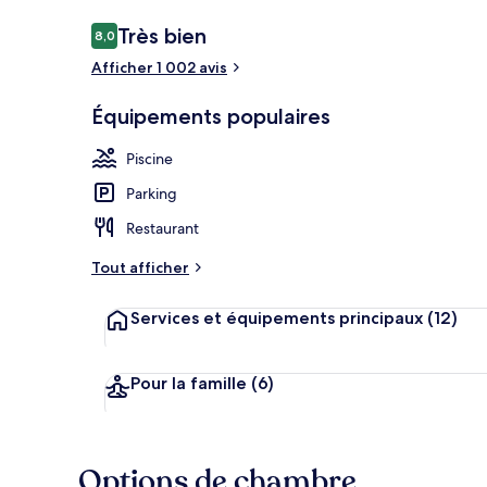
Avis
Très bien
8,0
8,0 sur 10
voyageurs
Afficher 1 002 avis
Réception
Équipements populaires
Piscine
Parking
Restaurant
Tout afficher
Services et équipements principaux
(12)
Pour la famille
(6)
Options de chambre