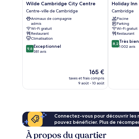
Wilde
Holiday
Wilde Cambridge City Centre
Holiday In
Cambridge
Inn
Centre-ville de Cambridge
Cambridge
City
Cambridge
Animaux de compagnie
Piscine
Centre
by
admis
Parking
Centre-
IHG
Wi-Fi gratuit
Wi-Fi gratuit
ville
Cambridge
Restaurant
Restaurant
de
Climatisation
8.2
Très bien
Cambridge
8,2
9.6
Exceptionnel
sur
1 002 avis
9,6
sur
381 avis
10,
10,
Très
Exceptionnel,
bien,
381 avis
1 002 avis
Le
165 €
nouveau
taxes et frais compris
prix
9 août - 10 août
est
de
165 €
Connectez-vous pour découvrir les 
pouvez bénéficier. Plus de récompen
À propos du quartier