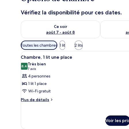
Vérifiez la disponibilité pour ces dates.
Vérifier la disponibilité pour ce soir août 7 - août 8
Vérifier la di
Ce soir
août 7 - août 8
a
Filtres
Toutes les chambres
1 lit
2 lits
disponibles
Afficher
Une chambre d’hôtel avec deux 
pour
6
Chambre, 1 lit une place
toutes
les
Très bien
les
8,4
chambres
8,4 sur 10
(7 avis)
7 avis
photos
4 personnes
pour
1 lit 1 place
ce
Wi-Fi gratuit
type
Plus
de
Plus de détails
de
chambre :
détails
Chambre,
sur
1
le
Voir les pri
type
lit