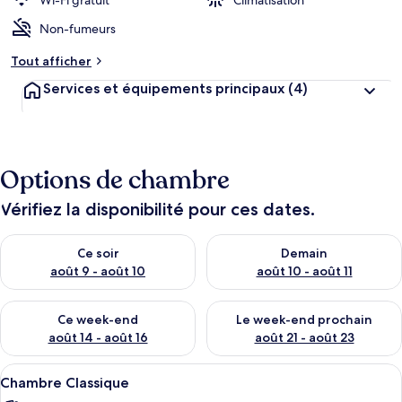
Wi-Fi gratuit
Climatisation
g
Non-fumeurs
e
m
Tout afficher
e
n
Services et équipements principaux
(4)
t
s
l
e
Options de chambre
s
Vérifiez la disponibilité pour ces dates.
m
i
Vérifier la disponibilité pour ce soir août 9 - août 10
Vérifier la disponibilité pour 
e
Ce soir
Demain
u
août 9 - août 10
août 10 - août 11
x
n
Vérifier la disponibilité pour ce week-end août 14 - août 16
Vérifier la disponibilité pour
Ce week-end
Le week-end prochain
o
août 14 - août 16
août 21 - août 23
t
é
Afficher
Une chambre à coucher comprenant un l
s
6
Chambre Classique
toutes