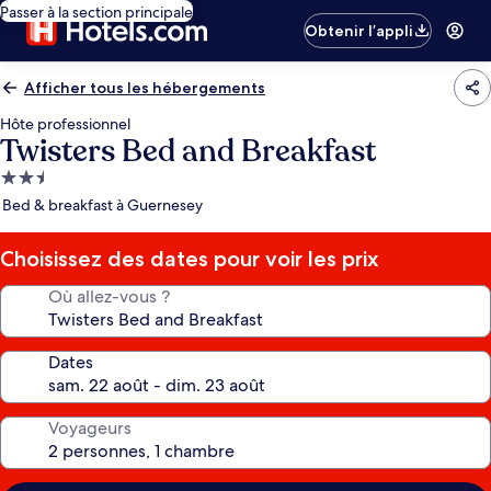
Passer à la section principale
Obtenir l’appli
Afficher tous les hébergements
Hôte professionnel
Twisters Bed and Breakfast
Hébergement
2.5 étoiles
Bed & breakfast à Guernesey
Choisissez des dates pour voir les prix
Où allez-vous ?
Dates
Voyageurs