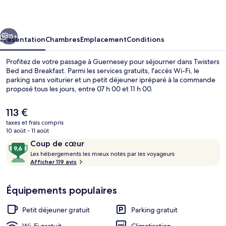
and
Breakfast
cédent
Suivant
15+
Présentation
Chambres
Emplacement
Conditions
Profitez de votre passage à Guernesey pour séjourner dans Twisters
Bed and Breakfast. Parmi les services gratuits, l'accès Wi-Fi, le
parking sans voiturier et un petit déjeuner ipréparé à la commande
proposé tous les jours, entre 07 h 00 et 11 h 00.
Le
113 €
prix
taxes et frais compris
actuel
10 août - 11 août
est
Avis
9,6
Coup de cœur
Chambre Classique | Salle à manger
de
voyageurs
L
sur
Les hébergements les mieux notés par les voyageurs
113 €.
e
Afficher 119 avis
10,
s
Coup
de
Équipements populaires
h
cœur
é
b
Petit déjeuner gratuit
Parking gratuit
e
r