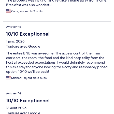
The property was inviting, and felt like a home away from home.
Breakfast was also wonderful.
Carla, séjour de 2 nuits
Avis vérifié
10/10 Exceptionnel
1 janv. 2026
Traduire avec Google
The entire BNB was awesome. The access control, the main
corridors, the room, the food and the kind hospitality from the
host all exceeded expectations. I would definitely recommend
this as a stay for anyone looking for a cozy and reasonably priced
option. 10/10 we'll be back!
Michael, séjour de 5 nuits
Avis vérifié
10/10 Exceptionnel
18 août 2025
Traduire avec Google