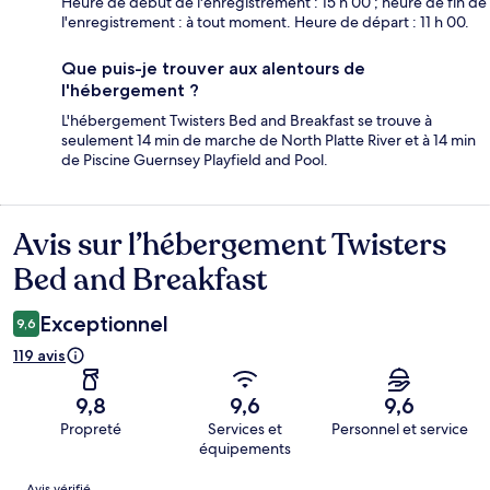
Heure de début de l'enregistrement : 15 h 00 ; heure de fin de
l'enregistrement : à tout moment. Heure de départ : 11 h 00.
Que puis-je trouver aux alentours de
l'hébergement ?
L'hébergement Twisters Bed and Breakfast se trouve à
seulement 14 min de marche de North Platte River et à 14 min
de Piscine Guernsey Playfield and Pool.
Avis sur l’hébergement Twisters
Avis
Bed and Breakfast
Exceptionnel
9,6
119 avis
9,8
9,6
9,6
Propreté
Services et
Personnel et service
équipements
Avis
Avis vérifié