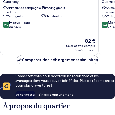
Guernsey
Guerns
Guernsey
&
Animaux de compagnie
Parking gratuit
Anima
Suites
admis
admis
-
Wi-Fi gratuit
Climatisation
Wi-Fi 
Guerns
9.0
9.2
Merveilleux
Guerns
Mer
9,0
9,2
sur
sur
369 avis
261 a
10,
10,
Merveilleux,
Merveill
Le
82 €
369 avis
261 avis
nouveau
taxes et frais compris
prix
10 août - 11 août
est
de
Comparer des hébergements similaires
82 €
Connectez-vous pour découvrir les réductions et les
avantages dont vous pouvez bénéficier. Plus de récompenses
pour plus d’aventures !
Se connecter
S’inscrire gratuitement
À propos du quartier