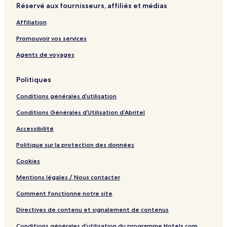
Réservé aux fournisseurs, affiliés et médias
!
i
y
e
n
s
Affiliation
g
D
t
o
Promouvoir vos services
o
u
n
g
Agents de voyages
b
l
y
a
Politiques
I
s
H
b
Conditions générales d’utilisation
G
y
I
Conditions Générales d’Utilisation d’Abritel
H
G
Accessibilité
Politique sur la protection des données
Cookies
Mentions légales / Nous contacter
Comment fonctionne notre site
Directives de contenu et signalement de contenus
Conditions générales d’utilisation du programme Hotels.com