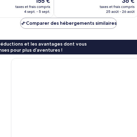
155 €
36 €
nouveau
nouvea
taxes et frais compris
taxes et frais compris
prix
prix
4 sept. - 5 sept.
25 août - 26 août
est
est
de
de
Comparer des hébergements similaires
155 €
36 €
réductions et les avantages dont vous
ses pour plus d’aventures !