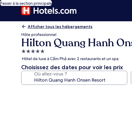
Passer à la section principale
Afficher tous les hébergements
Hôte professionnel
Hilton Quang Hanh On
Hébergement
5.0 étoiles
Hôtel de luxe à Cẩm Phả avec 2 restaurants et un spa
Choisissez des dates pour voir les prix
Où allez-vous ?
Galerie
photos
de
l’hébergement
Hilton