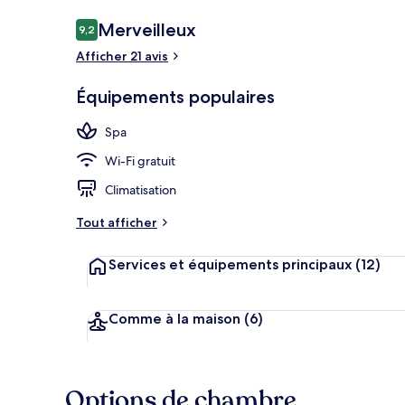
Avis
Merveilleux
9,2
9,2 sur 10
voyageurs
Afficher 21 avis
Sources cha
Équipements populaires
Spa
Wi-Fi gratuit
Climatisation
Tout afficher
Services et équipements principaux
(12)
Comme à la maison
(6)
Options de chambre