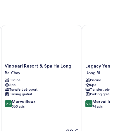
Vinpearl Resort & Spa Ha Long
Legacy Yen Tu - MGalle
Vinpearl
Legacy
Vinpearl Resort & Spa Ha Long
Legacy Yen Tu - MGa
Resort
Yen
Bai Chay
Uong Bi
&
Tu
Piscine
Piscine
Spa
-
Spa
Spa
Ha
MGallery
Transfert aéroport
Transfert aéroport
Long
Uong
Parking gratuit
Parking gratuit
Bai
Bi
9.0
9.2
Merveilleux
Merveilleux
Chay
9,0
9,2
sur
sur
565 avis
74 avis
10,
10,
Merveilleux,
Merveilleux,
565 avis
74 avis
Le