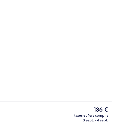
udes
Sources chaudes
Le
136 €
prix
taxes et frais compris
actuel
3 sept. - 4 sept.
Villa Présidentielle, 1 très grand lit |
est
de