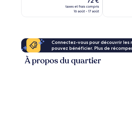
72 €
nouveau
taxes et frais compris
prix
16 août - 17 août
est
de
72 €
Connectez-vous pour découvrir les 
pouvez bénéficier. Plus de récompen
À propos du quartier