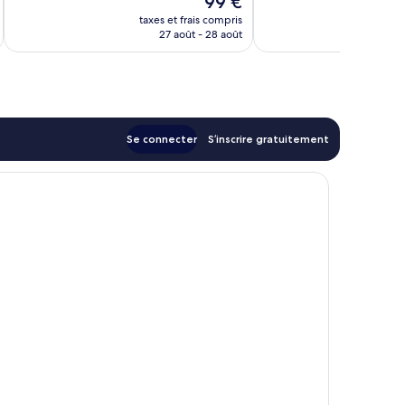
99 €
u
nouveau
taxes et frais compris
tax
prix
27 août - 28 août
est
de
99 €
Se connecter
S’inscrire gratuitement