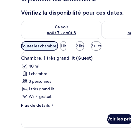
Vérifiez la disponibilité pour ces dates.
Vérifier la disponibilité pour ce soir août 7 - août 8
Vérifier la di
Ce soir
août 7 - août 8
a
Filtres
Toutes les chambres
1 lit
2 lits
3+ lits
disponibles
Afficher
Un jardin japonais traditionne
pour
8
Chambre, 1 très grand lit (Guest)
toutes
les
40 m²
les
chambres
1 chambre
photos
pour
3 personnes
ce
1 très grand lit
type
Wi-Fi gratuit
de
Plus
Plus de détails
chambre :
de
Chambre,
détails
Voir les pri
sur
1
le
très