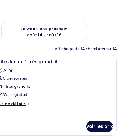
-end août 7 - août 9
Vérifier la disponibilité pour le week-end prochain août 14 - a
Le week-end prochain
août 14 - août 16
Affichage de 14 chambres sur 14
lancher en bois, un lit, un bureau, une chaise, une petite table, une lampe 
fficher
Un salon moderne avec un téléviseur, des meu
4
ite Junior, 1 très grand lit
outes
74 m²
s
3 personnes
hotos
our
1 très grand lit
e
Wi-Fi gratuit
ype
us
us de détails
e
e
hambre :
tails
r
uite
Voir les prix
unior,
pe
e