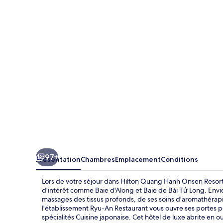
Quang
Hanh
Onsen
Resort
97+
Présentation
Chambres
Emplacement
Conditions
Lors de votre séjour dans Hilton Quang Hanh Onsen Resort,
d'intérêt comme Baie d'Along et Baie de Bái Tử Long. Envie
massages des tissus profonds, de ses soins d'aromathérapie
l'établissement Ryu-An Restaurant vous ouvre ses portes po
spécialités Cuisine japonaise. Cet hôtel de luxe abrite en 