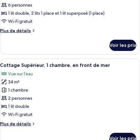
chambre
pour
6 personnes
ce
1 lit double, 2 lits 1 place et 1 lit superposé (1 place)
type
Wi-Fi gratuit
de
Plus
Plus de détails
chambre :
de
Appartement,
détails
Voir les prix
sur
3
le
chambres
type
Afficher
L’intérieur chaleureux d’un chalet, a
18
de
Cottage Supérieur, 1 chambre, en front de mer
toutes
chambre
Vue sur l’eau
Appartement,
les
3
34 m²
photos
chambres
pour
1 chambre
ce
2 personnes
type
1 lit double
de
Wi-Fi gratuit
chambre :
Plus
Plus de détails
Cottage
de
Supérieur,
détails
Voir les prix