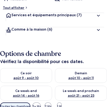
Tout afficher
Services et équipements principaux
(7)
Comme à la maison
(6)
Options de chambre
Vérifiez la disponibilité pour ces dates.
Vérifier la disponibilité pour ce soir août 9 - août 10
Vérifier la disponibilité pour 
Ce soir
Demain
août 9 - août 10
août 10 - août 11
Vérifier la disponibilité pour ce week-end août 14 - août 16
Vérifier la disponibilité pour
Ce week-end
Le week-end prochain
août 14 - août 16
août 21 - août 23
Filtres
Toutes les chambres
3+ lits
2 lits
1 lit