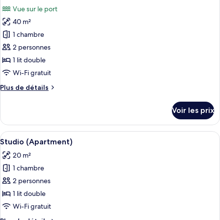
toutes
mer
chambre
Vue sur le port
Appartement
les
Supérieur,
40 m²
photos
2
pour
1 chambre
chambres,
ce
vue
2 personnes
mer
type
1 lit double
de
Wi-Fi gratuit
chambre :
Plus
Plus de détails
Appartement
de
Supérieur,
détails
Voir les prix
1
sur
le
chambre,
type
Afficher
L’intérieur d’un chalet en bois compren
vue
6
de
Studio (Apartment)
toutes
mer
chambre
20 m²
Appartement
les
Supérieur,
1 chambre
photos
1
pour
2 personnes
chambre,
ce
vue
1 lit double
mer
type
Wi-Fi gratuit
de