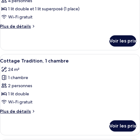
ce
4 personnes
type
1 lit double et 1 lit superposé (1 place)
de
Wi-Fi gratuit
chambre :
Plus
Plus de détails
Cottage
de
Standard,
détails
Voir les prix
2
sur
le
chambres,
type
Afficher
Un bâtiment en bois rouge doté d’une t
vue
13
de
Cottage Tradition, 1 chambre
toutes
mer
chambre
24 m²
Cottage
les
Standard,
1 chambre
photos
2
pour
2 personnes
chambres,
ce
vue
1 lit double
mer
type
Wi-Fi gratuit
de
Plus
Plus de détails
chambre :
de
Cottage
détails
Voir les prix
sur
Tradition,
le
1
type