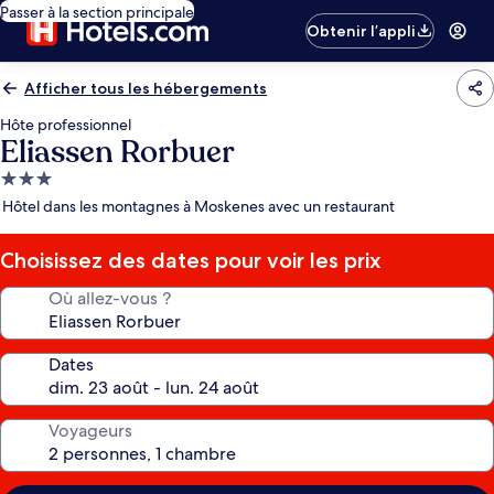
Passer à la section principale
Obtenir l’appli
Afficher tous les hébergements
Hôte professionnel
Eliassen Rorbuer
Hébergement
3.0 étoiles
Hôtel dans les montagnes à Moskenes avec un restaurant
Choisissez des dates pour voir les prix
Où allez-vous ?
Dates
Voyageurs