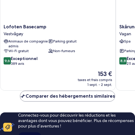
Lofoten
Skårung
Lofoten Basecamp
Skåru
Basecamp
Vagan
Vestvågøy
Vagan
Vestvågøy
Animaux de compagnie
Parking gratuit
Spa
admis
Wi-Fi gratuit
Non-fumeurs
Parkin
9.6
8.8
Exceptionnel
Exce
9,6
8,8
sur
sur
389 avis
211 a
10,
10,
Le
153 €
Exceptionnel,
Excellen
nouveau
389 avis
211 avis
taxes et frais compris
prix
1 sept. - 2 sept.
est
de
Comparer des hébergements similaires
153 €
Connectez-vous pour découvrir les réductions et les
avantages dont vous pouvez bénéficier. Plus de récompenses
pour plus d’aventures !