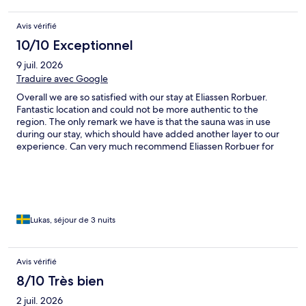
Avis vérifié
10/10 Exceptionnel
9 juil. 2026
Traduire avec Google
Overall we are so satisfied with our stay at Eliassen Rorbuer.
Fantastic location and could not be more authentic to the
region. The only remark we have is that the sauna was in use
during our stay, which should have added another layer to our
experience. Can very much recommend Eliassen Rorbuer for
anyone interested in visiting Lofoten. We will definitely come
back!
Lukas, séjour de 3 nuits
Avis vérifié
8/10 Très bien
2 juil. 2026