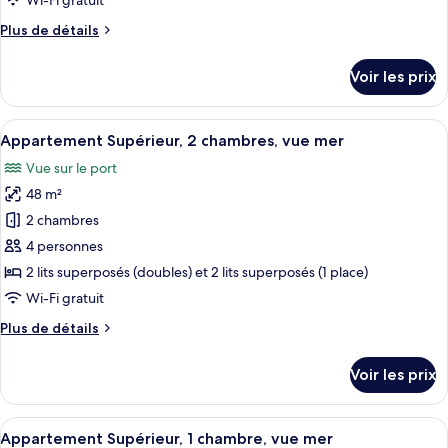
Wi-Fi gratuit
chambre :
Plus
Plus de détails
Cottage
de
Tradition,
détails
Voir les prix
2
sur
le
chambres,
type
Afficher
Une jetée en bois s’étendant sur une é
en
20
de
Appartement Supérieur, 2 chambres, vue mer
toutes
front
chambre
Vue sur le port
Cottage
les
de
Tradition,
48 m²
photos
mer
2
pour
2 chambres
chambres,
ce
en
4 personnes
front
type
2 lits superposés (doubles) et 2 lits superposés (1 place)
de
de
Wi-Fi gratuit
mer
chambre :
Plus
Plus de détails
Appartement
de
Supérieur,
détails
Voir les prix
2
sur
le
chambres,
type
Afficher
Un bâtiment blanc doté d’une terrasse 
vue
19
de
Appartement Supérieur, 1 chambre, vue mer