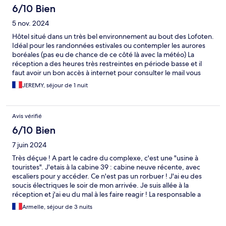
6/10 Bien
5 nov. 2024
Hôtel situé dans un très bel environnement au bout des Lofoten.
Idéal pour les randonnées estivales ou contempler les aurores
boréales (pas eu de chance de ce côté là avec la météo) La
réception a des heures très restreintes en période basse et il
faut avoir un bon accès à internet pour consulter le mail vous
donnant le code d'accès au logement. Ces derniers sont bien
JEREMY, séjour de 1 nuit
équipés pour y cuisiner dîner et petit déjeuner. Côté
désagrément, choisir impérativement un logement avec vue
mer pour éviter les désagrément du parking. Installer sur une île
Avis vérifié
comme à Svolvaer, la multiplication des logements fait un peu
douter de leur origine historique. Pour information également, il
6/10 Bien
y a une possibilité de petit-déjeuner sur place qui n'est pas
7 juin 2024
forcément mentionné sur les plate-forme de réservation. Au
global, peut-être un peu cher pour le résultat, mais après tout,
Très déçue ! A part le cadre du complexe, c'est une "usine à
c'est la Norvège.
touristes". J'etais à la cabine 39 : cabine neuve récente, avec
escaliers pour y accéder. Ce n'est pas un rorbuer ! J'ai eu des
soucis électriques le soir de mon arrivée. Je suis allée à la
réception et j'ai eu du mal à les faire reagir ! La responsable a
consenti à se deplacer et a contacté l'électricien qui s'est
Armelle, séjour de 3 nuits
déplacé : la plaque de cuisson mettait l'alarme en route.... a
priori problème connu...car renovation e. Bois. Pb de sécurité !!!