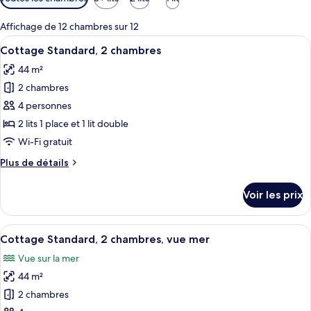
disponibles
pour
Affichage de 12 chambres sur 12
les
Afficher
Un bâtiment en bois rouge avec un toit
9
Cottage Standard, 2 chambres
chambres
toutes
44 m²
les
2 chambres
photos
pour
4 personnes
ce
2 lits 1 place et 1 lit double
type
Wi-Fi gratuit
de
Plus
Plus de détails
chambre :
de
Cottage
détails
Voir les prix
sur
Standard,
le
2
type
Afficher
Un paysage côtier avec un pont, une c
chambres
14
de
Cottage Standard, 2 chambres, vue mer
toutes
chambre
Vue sur la mer
Cottage
les
Standard,
44 m²
photos
2
pour
2 chambres
chambres