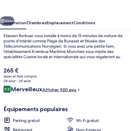
cédent
Suivant
204+
Présentation
Chambres
Emplacement
Conditions
Eliassen Rorbuer vous installe à moins de 15 minutes de voiture de
points d'intérêt comme Plage de Buneset et Musée des
Télécommunications Norvégien. Si vous avez une petite faim,
l'établissement Krambua Maritime Munchies vous mijote des
spécialités Cuisine locale et internationale qui vous régaleront au
moment du déjeuner et dîner. Le personnel attentionné et
l'emplacement remportent un franc succès auprès des autres
Le
265 €
voyageurs.
prix
taxes et frais compris
actuel
28 août - 29 août
Cottage Standard, 2 chambres, vue mer 
est
Avis
Merveilleux
9,2
Afficher 920 avis
de
9,2 sur 10
voyageurs
265 €.
Équipements populaires
Parking gratuit
Wi-Fi gratuit
Restaurant
Non-fumeurs