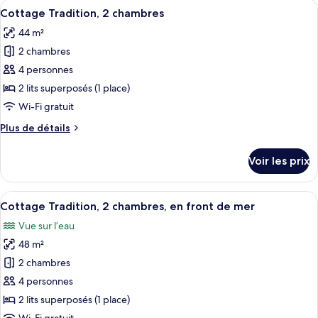
Afficher
Un bâtiment rouge doté d’une terrasse
chambre
22
de
Cottage Tradition, 2 chambres
toutes
chambre
44 m²
Cottage
les
Tradition,
2 chambres
photos
1
pour
4 personnes
chambre
ce
2 lits superposés (1 place)
type
Wi-Fi gratuit
de
Plus
Plus de détails
chambre :
de
Cottage
détails
Voir les prix
sur
Tradition,
le
2
type
Afficher
Cottage Tradition, 2 chambres, en fron
chambres
22
de
Cottage Tradition, 2 chambres, en front de mer
toutes
chambre
Vue sur l’eau
Cottage
les
Tradition,
48 m²
photos
2
pour
2 chambres
chambres
ce
4 personnes
type
2 lits superposés (1 place)
de