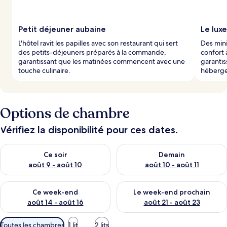
Petit déjeuner aubaine
Le lux
L'hôtel ravit les papilles avec son restaurant qui sert
Des mini
des petits-déjeuners préparés à la commande,
confort 
garantissant que les matinées commencent avec une
garantis
touche culinaire.
héberge
Options de chambre
Vérifiez la disponibilité pour ces dates.
Vérifier la disponibilité pour ce soir août 9 - août 10
Vérifier la disponibilité pour 
Ce soir
Demain
août 9 - août 10
août 10 - août 11
Vérifier la disponibilité pour ce week-end août 14 - août 16
Vérifier la disponibilité pour
Ce week-end
Le week-end prochain
août 14 - août 16
août 21 - août 23
Filtres
Toutes les chambres
1 lit
2 lits