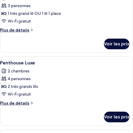
les
Studio
3 personnes
photos
Junior
pour
1 très grand lit OU 1 lit 1 place
ce
Wi-Fi gratuit
type
Plus
Plus de détails
de
de
chambre :
détails
Voir les prix
sur
The
le
Family
type
Afficher
Un salon moderne avec un plafond en b
13
de
Penthouse Luxe
toutes
chambre
2 chambres
The
les
Family
4 personnes
photos
pour
2 très grands lits
ce
Wi-Fi gratuit
type
Plus
Plus de détails
de
de
chambre :
détails
Voir les prix
sur
Penthouse
le
Luxe
type
Afficher
Une chambre d’hôtel avec un grand lit