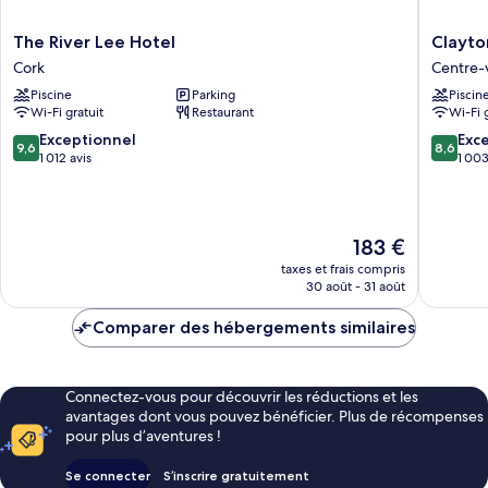
The
Clayton
The River Lee Hotel
Clayto
River
Hotel
Cork
Centre-v
Lee
Cork
Piscine
Parking
Piscin
Hotel
City
Wi-Fi gratuit
Restaurant
Wi-Fi 
Cork
Centre-
ville
9.6
8.6
Exceptionnel
Exce
9,6
8,6
de
sur
sur
1 012 avis
1 003
Cork
10,
10,
Exceptionnel,
Excellen
1 012 avis
1 003 av
Le
183 €
nouveau
taxes et frais compris
prix
30 août - 31 août
est
de
Comparer des hébergements similaires
183 €
Connectez-vous pour découvrir les réductions et les
avantages dont vous pouvez bénéficier. Plus de récompenses
pour plus d’aventures !
Se connecter
S’inscrire gratuitement