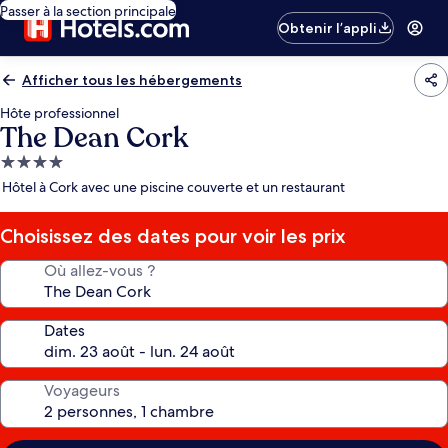
Passer à la section principale
Obtenir l’appli
Afficher tous les hébergements
Hôte professionnel
The Dean Cork
Hébergement
4.0 étoiles
Hôtel à Cork avec une piscine couverte et un restaurant
Choisissez des dates pour voir les prix
Où allez-vous ?
Dates
Voyageurs