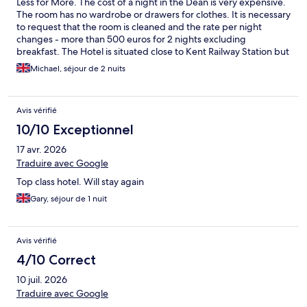
Less for More. The cost of a night in the Dean is very expensive.
The room has no wardrobe or drawers for clothes. It is necessary
to request that the room is cleaned and the rate per night
changes - more than 500 euros for 2 nights excluding
breakfast. The Hotel is situated close to Kent Railway Station but
is definitely overpriced
Michael, séjour de 2 nuits
Avis vérifié
10/10 Exceptionnel
17 avr. 2026
Traduire avec Google
Top class hotel. Will stay again
Gary, séjour de 1 nuit
Avis vérifié
4/10 Correct
10 juil. 2026
Traduire avec Google