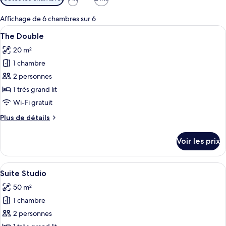
disponibles
pour
Affichage de 6 chambres sur 6
les
Afficher
Une chambre d’hôtel comprenant un li
6
The Double
chambres
toutes
20 m²
les
1 chambre
photos
pour
2 personnes
ce
1 très grand lit
type
Wi-Fi gratuit
de
Plus
Plus de détails
chambre :
de
The
détails
Voir les prix
sur
Double
le
type
Afficher
Une chambre d’hôtel moderne avec un g
7
de
Suite Studio
toutes
chambre
50 m²
The
les
Double
1 chambre
photos
pour
2 personnes
ce