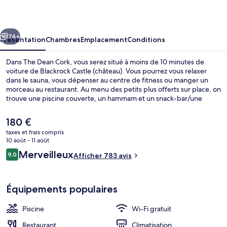
Cork
cédent
Suivant
74+
Présentation
Chambres
Emplacement
Conditions
Dans The Dean Cork, vous serez situé à moins de 10 minutes de
voiture de Blackrock Castle (château). Vous pourrez vous relaxer
dans le sauna, vous dépenser au centre de fitness ou manger un
morceau au restaurant. Au menu des petits plus offerts sur place, on
trouve une piscine couverte, un hammam et un snack-bar/une
épicerie fine. Sympa non ? Les autres voyageurs adorent le
personnel attentionné.
Le
180 €
prix
taxes et frais compris
actuel
10 août - 11 août
Piscine couverte
est
Avis
Merveilleux
9,0
Afficher 783 avis
de
9,0 sur 10
voyageurs
180 €.
Équipements populaires
Piscine
Wi-Fi gratuit
Restaurant
Climatisation