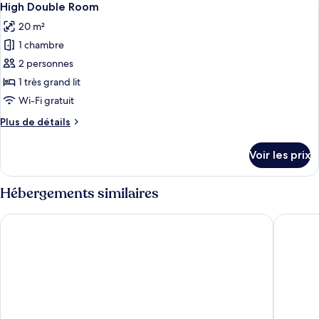
5
de
High Double Room
toutes
chambre
20 m²
Penthouse
les
Luxe
1 chambre
photos
pour
2 personnes
ce
1 très grand lit
type
Wi-Fi gratuit
de
Plus
Plus de détails
chambre :
de
High
détails
Voir les prix
sur
Double
le
Room
type
Hébergements similaires
de
chambre
The River Lee Hotel
Clayton 
High
Double
Room