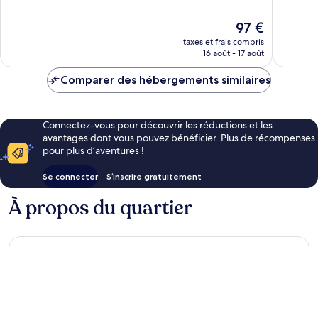
10,
10,
Excellent,
Excellen
Le
97 €
462 avis
31 avis
nouveau
taxes et frais compris
prix
16 août - 17 août
est
de
Comparer des hébergements similaires
97 €
Connectez-vous pour découvrir les réductions et les
avantages dont vous pouvez bénéficier. Plus de récompenses
pour plus d’aventures !
Se connecter
S’inscrire gratuitement
À propos du quartier