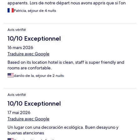
apparents. Lors de notre départ nous avons appris que si l’on
veut que le ménage soit fait dans la chambre il faut le demander
Patricia, séjour de 4 nuits
chaque jour à la femme de ménage, impossible de se plaindre
ou de demander quoi que ce soit à la réception celle ci est
déserte, ne sont présents sur place que 2 employés
Avis vérifié
10/10 Exceptionnel
16 mars 2026
Traduire avec Google
Based on its location hotel is clean, staff is super friendly and
rooms are confortable.
danilo de la, séjour de 2 nuits
Avis vérifié
10/10 Exceptionnel
17 mai 2026
Traduire avec Google
Un lugar con una decoración ecológica. Buen desayuno y
buenas atenciones