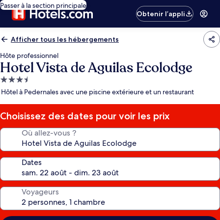
Passer à la section principale
Obtenir l’appli
Afficher tous les hébergements
Hôte professionnel
Hotel Vista de Aguilas Ecolodge
Hébergement
3.5 étoiles
Hôtel à Pedernales avec une piscine extérieure et un restaurant
Choisissez des dates pour voir les prix
Où allez-vous ?
Dates
Voyageurs