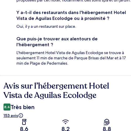
proposées par cet hôtel, notamment des soins spa et un jardin.
Y a-t-il des restaurants dans l'hébergement Hotel
Vista de Aguilas Ecolodge ou à proximité ?
Oui, il y a un restaurant sur place.
Que puis-je trouver aux alentours de
l'hébergement ?
L'hébergement Hotel Vista de Aguilas Ecolodge se trouve à
seulement 11 min de marche de Parque Brisas del Mar et à 17
min de Plage de Pedernales.
Avis sur l’hébergement Hotel
Avis
Vista de Aguilas Ecolodge
Très bien
8,4
153 avis
8,6
8,2
8,8