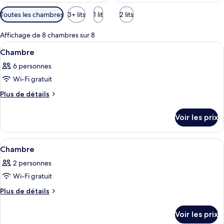
Filtres
Toutes les chambres
3+ lits
1 lit
2 lits
disponibles
pour
Affichage de 8 chambres sur 8
les
Afficher
Une chambre d’hôtel avec un lit, un can
7
Chambre
chambres
toutes
6 personnes
les
Wi-Fi gratuit
photos
pour
Plus
Plus de détails
de
ce
détails
type
Voir les prix
sur
de
le
chambre :
type
Afficher
Une chambre avec un lit, une table de 
6
de
Chambre
Chambre
toutes
chambre
2 personnes
Chambre
les
Wi-Fi gratuit
photos
pour
Plus
Plus de détails
de
ce
détails
type
Voir les prix
sur