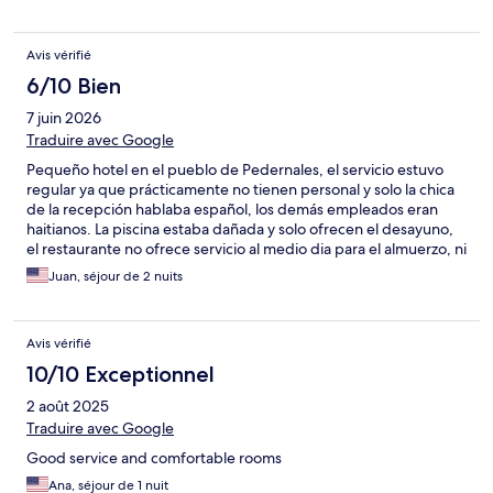
Avis vérifié
6/10 Bien
7 juin 2026
Traduire avec Google
Pequeño hotel en el pueblo de Pedernales, el servicio estuvo
regular ya que prácticamente no tienen personal y solo la chica
de la recepción hablaba español, los demás empleados eran
haitianos. La piscina estaba dañada y solo ofrecen el desayuno,
el restaurante no ofrece servicio al medio dia para el almuerzo, ni
en la noche para la cena.
Juan, séjour de 2 nuits
Avis vérifié
10/10 Exceptionnel
2 août 2025
Traduire avec Google
Good service and comfortable rooms
Ana, séjour de 1 nuit