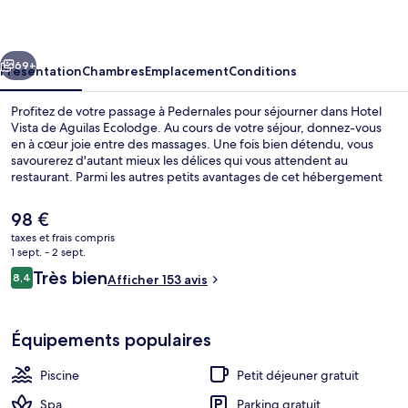
de
Aguilas
cédent
Suivant
Ecolodge
69+
Présentation
Chambres
Emplacement
Conditions
Profitez de votre passage à Pedernales pour séjourner dans Hotel
Vista de Aguilas Ecolodge. Au cours de votre séjour, donnez-vous
en à cœur joie entre des massages. Une fois bien détendu, vous
savourerez d'autant mieux les délices qui vous attendent au
restaurant. Parmi les autres petits avantages de cet hébergement
figurent une piscine extérieure et un jardin.
Le
98 €
prix
taxes et frais compris
actuel
1 sept. - 2 sept.
Plage
est
Avis
Très bien
8,4
Afficher 153 avis
de
8,4 sur 10
voyageurs
98 €.
Équipements populaires
Piscine
Petit déjeuner gratuit
Spa
Parking gratuit