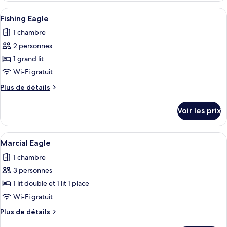
Royal
type
Afficher
Une chambre avec un lit, une table de 
Eagle
6
de
Fishing Eagle
toutes
chambre
1 chambre
Family
les
Royal
2 personnes
photos
Eagle
pour
1 grand lit
ce
Wi-Fi gratuit
type
Plus
Plus de détails
de
de
chambre :
détails
Voir les prix
sur
Fishing
le
Eagle
type
Afficher
Une chambre avec deux lits, chacun re
15
de
Marcial Eagle
toutes
chambre
1 chambre
Fishing
les
Eagle
3 personnes
photos
pour
1 lit double et 1 lit 1 place
ce
Wi-Fi gratuit
type
Plus
Plus de détails
de
de