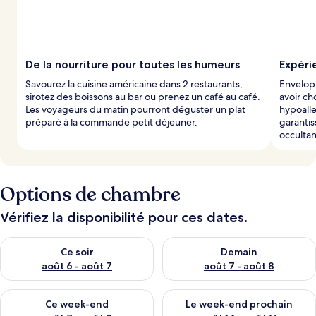
a
r
l
e
De la nourriture pour toutes les humeurs
Expéri
s
Savourez la cuisine américaine dans 2 restaurants,
Envelop
sirotez des boissons au bar ou prenez un café au café.
avoir cho
v
Les voyageurs du matin pourront déguster un plat
hypoalle
o
préparé à la commande petit déjeuner.
garantis
y
occultan
a
g
e
u
Options de chambre
r
s
Vérifiez la disponibilité pour ces dates.
Vérifier la disponibilité pour ce soir août 6 - août 7
Vérifier la disponibilité pour 
Ce soir
Demain
août 6 - août 7
août 7 - août 8
Vérifier la disponibilité pour ce week-end août 7 - août 9
Vérifier la disponibilité pour 
Ce week-end
Le week-end prochain