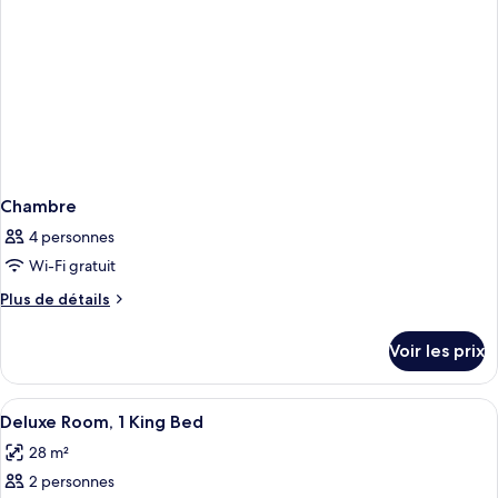
Chambre
4 personnes
Wi-Fi gratuit
Plus
Plus de détails
de
détails
Voir les prix
sur
le
type
Afficher
Une chambre d’hôtel avec un lit, un b
5
de
Deluxe Room, 1 King Bed
toutes
chambre
28 m²
Chambre
les
2 personnes
photos