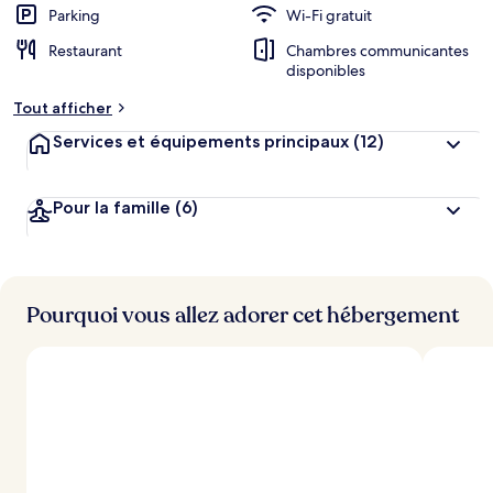
Parking
Wi-Fi gratuit
g
e
Restaurant
Chambres communicantes
m
disponibles
e
n
Tout afficher
t
s
Services et équipements principaux
(12)
l
e
Pour la famille
(6)
s
m
i
e
Pourquoi vous allez adorer cet hébergement
u
x
n
o
t
é
s
p