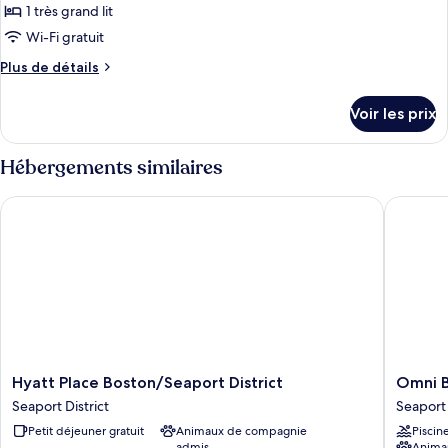
pour
1 très grand lit
ce
Wi-Fi gratuit
type
Plus
Plus de détails
de
de
chambre :
détails
Voir les prix
sur
Deluxe
le
Room,
type
Hébergements similaires
1
de
chambre
King
Hyatt Place Boston/Seaport District
Omni Bos
Deluxe
Bed
Room,
1
King
Bed
Hyatt
Omni
Hyatt Place Boston/Seaport District
Omni B
Place
Boston
Seaport District
Seaport 
Boston/Seaport
Hotel
Petit déjeuner gratuit
Animaux de compagnie
Piscin
District
at
admis
Anima