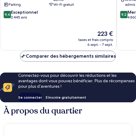
Seaport
the
Parking
Wi-Fi gratuit
admis
District
Seaport
9.4
9.2
Exceptionnel
Seaport
Mer
9,4
9,2
sur
sur
2 445 avis
District
4 860
10,
10,
Exceptionnel,
Merveill
Le
223 €
2 445 avis
4 860 av
nouveau
taxes et frais compris
prix
6 sept. - 7 sept.
est
de
Comparer des hébergements similaires
223 €
Connectez-vous pour découvrir les réductions et les
avantages dont vous pouvez bénéficier. Plus de récompenses
pour plus d’aventures !
Se connecter
S’inscrire gratuitement
À propos du quartier