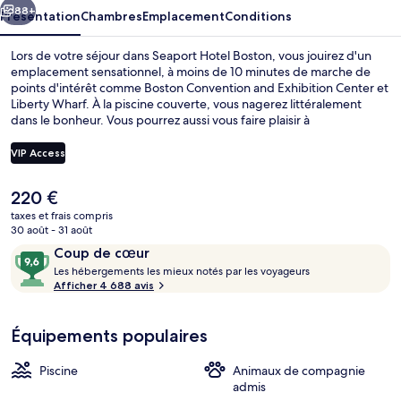
88+
Présentation
Chambres
Emplacement
Conditions
Lors de votre séjour dans Seaport Hotel Boston, vous jouirez d'un
emplacement sensationnel, à moins de 10 minutes de marche de
points d'intérêt comme Boston Convention and Exhibition Center et
Liberty Wharf. À la piscine couverte, vous nagerez littéralement
dans le bonheur. Vous pourrez aussi vous faire plaisir à
l'établissement TAMO Restaurant, l'un des 2 restaurants du lieu.
Ouvert à l'heure du dîner, il vous régale de ses spécialités Cuisine
VIP Access
américaine. Parmi les autres petits avantages de cet hébergement
figurent un bar / salon, un centre de remise en forme, et une salle
Le
220 €
de fitness. Les autres voyageurs ne tarissent pas d'éloges en ce qui
Extérieur
prix
concerne la literie de qualité et le personnel attentionné.
taxes et frais compris
actuel
30 août - 31 août
est
Avis
9,6
Coup de cœur
de
voyageurs
L
sur
Les hébergements les mieux notés par les voyageurs
220 €.
e
Afficher 4 688 avis
10,
s
Coup
de
Équipements populaires
h
cœur
é
b
Piscine
Animaux de compagnie
e
admis
r