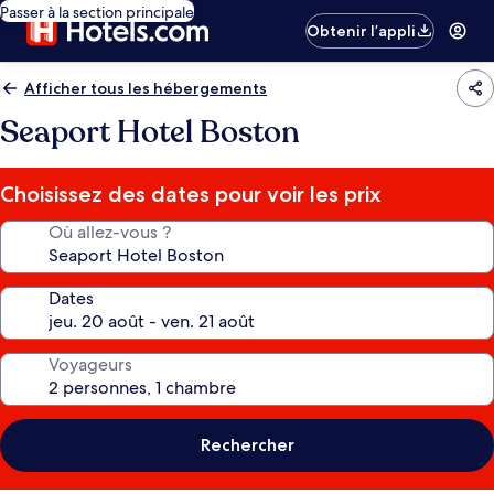
Passer à la section principale
Obtenir l’appli
Afficher tous les hébergements
Seaport Hotel Boston
Choisissez des dates pour voir les prix
Où allez-vous ?
Dates
Voyageurs
Rechercher