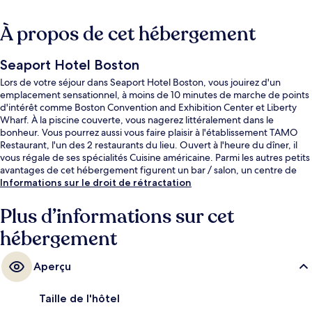
À propos de cet hébergement
Seaport Hotel Boston
Lors de votre séjour dans Seaport Hotel Boston, vous jouirez d'un
emplacement sensationnel, à moins de 10 minutes de marche de points
d'intérêt comme Boston Convention and Exhibition Center et Liberty
Wharf. À la piscine couverte, vous nagerez littéralement dans le
bonheur. Vous pourrez aussi vous faire plaisir à l'établissement TAMO
Restaurant, l'un des 2 restaurants du lieu. Ouvert à l'heure du dîner, il
vous régale de ses spécialités Cuisine américaine. Parmi les autres petits
avantages de cet hébergement figurent un bar / salon, un centre de
remise en forme, et une salle de fitness. Les autres voyageurs ne
Informations sur le droit de rétractation
tarissent pas d'éloges en ce qui concerne la literie de qualité et le
personnel attentionné.
Plus d’informations sur cet
hébergement
Aperçu
Taille de l'hôtel