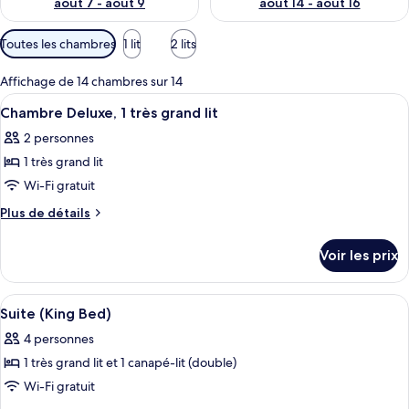
août 7 - août 9
août 14 - août 16
Filtres
Toutes les chambres
1 lit
2 lits
disponibles
pour
Affichage de 14 chambres sur 14
les
Afficher
Une chambre d’hôtel avec un lit, des 
7
Chambre Deluxe, 1 très grand lit
chambres
toutes
2 personnes
les
1 très grand lit
photos
pour
Wi-Fi gratuit
ce
Plus
Plus de détails
type
de
détails
de
Voir les prix
sur
chambre :
le
Chambre
type
Afficher
Une chambre d’hôtel avec un lit, un bu
5
Deluxe,
de
Suite (King Bed)
toutes
chambre
1
4 personnes
Chambre
les
très
Deluxe,
1 très grand lit et 1 canapé-lit (double)
photos
grand
1
pour
Wi-Fi gratuit
très
lit
ce
grand