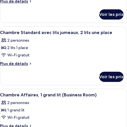
Plus
Plus de détails
place
une
type
de
place
détails
de
Voir les prix
sur
chambre :
le
Chambre
type
Afficher
Une chambre d’hôtel avec deux lits, u
2
Double
de
Chambre Standard avec lits jumeaux, 2 lits une place
toutes
chambre
Standard,
2 personnes
Chambre
les
1
Double
2 lits 1 place
photos
grand
Standard,
pour
Wi-Fi gratuit
1
lit
ce
grand
Plus
Plus de détails
lit
type
de
détails
de
Voir les prix
sur
chambre :
le
Chambre
type
Afficher
Une chambre d’hôtel avec un grand lit,
2
Standard
de
Chambre Affaires, 1 grand lit (Business Room)
toutes
chambre
avec
2 personnes
Chambre
les
lits
Standard
1 grand lit
photos
jumeaux,
avec
pour
Wi-Fi gratuit
lits
2
ce
jumeaux,
Plus
Plus de détails