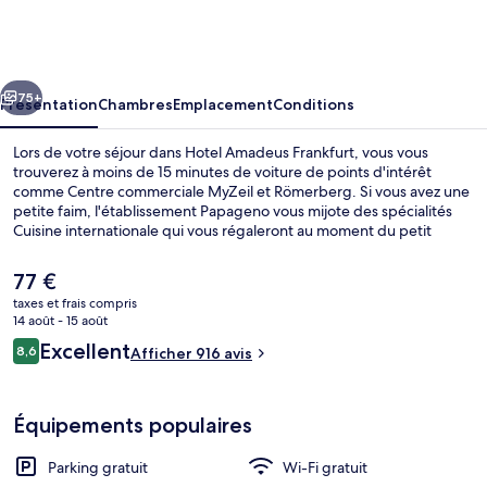
Amadeus
Frankfurt
cédent
Suivant
75+
Présentation
Chambres
Emplacement
Conditions
Lors de votre séjour dans Hotel Amadeus Frankfurt, vous vous
trouverez à moins de 15 minutes de voiture de points d'intérêt
comme Centre commerciale MyZeil et Römerberg. Si vous avez une
petite faim, l'établissement Papageno vous mijote des spécialités
Cuisine internationale qui vous régaleront au moment du petit
déjeuner et déjeuner. Parmi les autres petits avantages de cet
hébergement figurent un bar / salon et une terrasse.
Le
77 €
L'hébergement se situe à une très courte distance à pied des
prix
taxes et frais compris
transports publics : Station de métro Hessen-Center se trouve à 4
actuel
14 août - 15 août
min et Station de métro Enkheim, à 6 min.
Salon du hall
est
Avis
Excellent
8,6
Afficher 916 avis
de
8,6 sur 10
voyageurs
77 €.
Équipements populaires
Parking gratuit
Wi-Fi gratuit