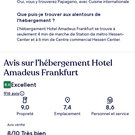
Oui, vous y trouverez Papageno, avec Cuisine internationale.
Que puis-je trouver aux alentours de
l'hébergement ?
L'hébergement Hotel Amadeus Frankfurt se trouve à
seulement 4 min de marche de Station de métro Hessen-
Center et à 6 min de Centre commercial Hessen Center.
Avis sur l’hébergement Hotel
Avis
Amadeus Frankfurt
Excellent
8,6
916 avis
9,0
7,4
8,6
Propreté
Emplacement
Personnel et service
Avis
Avis vérifié
8/10 Très bien