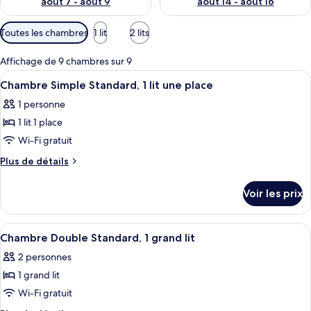
août 7 - août 9
août 14 - août 16
Filtres
Toutes les chambres
1 lit
2 lits
disponibles
pour
Affichage de 9 chambres sur 9
les
Afficher
Une chambre d’hôtel avec un lit, des l
3
Chambre Simple Standard, 1 lit une place
chambres
toutes
1 personne
les
1 lit 1 place
photos
pour
Wi-Fi gratuit
ce
Plus
Plus de détails
type
de
détails
de
Voir les prix
sur
chambre :
le
Chambre
type
Afficher
Une chambre d’hôtel comprenant un lit
2
Simple
de
Chambre Double Standard, 1 grand lit
toutes
chambre
Standard,
2 personnes
Chambre
les
1
Simple
1 grand lit
photos
lit
Standard,
pour
Wi-Fi gratuit
1
une
ce
lit