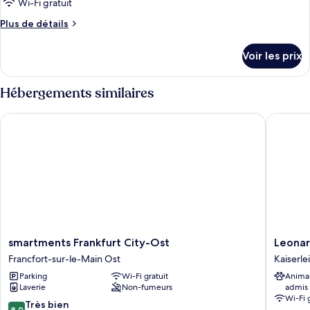
Wi-Fi gratuit
Plus
Plus de détails
de
détails
Voir les prix
sur
le
type
Hébergements similaires
de
chambre
smartments Frankfurt City-Ost
Leonardo
Chambre
smartments
Leonard
smartments Frankfurt City-Ost
Leonar
Frankfurt
Hotel
Francfort-sur-le-Main Ost
Kaiserlei
City-
Offenb
Parking
Wi-Fi gratuit
Anima
Ost
Frankfur
Laverie
Non-fumeurs
admis
Francfort-
Kaiserlei
Wi-Fi 
sur-
8.0
Très bien
8,0