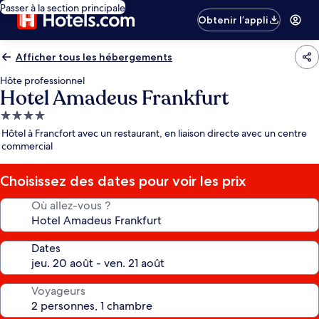
Passer à la section principale
Obtenir l’appli
Afficher tous les hébergements
Hôte professionnel
Hotel Amadeus Frankfurt
Hébergement
4.0 étoiles
Hôtel à Francfort avec un restaurant, en liaison directe avec un centre
commercial
Choisissez des dates pour voir les prix
Où allez-vous ?
Dates
Voyageurs