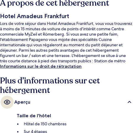
À propos de cet hébergement
Hotel Amadeus Frankfurt
Lors de votre séjour dans Hotel Amadeus Frankfurt, vous vous trouverez
à moins de 15 minutes de voiture de points d'intérêt comme Centre
commerciale MyZeil et Römerberg. Si vous avez une petite faim,
l'établissement Papageno vous mijote des spécialités Cuisine
internationale qui vous régaleront au moment du petit déjeuner et
déjeuner. Parmi les autres petits avantages de cet hébergement
figurent un bar / salon et une terrasse. L'hébergement se situe à une
très courte distance à pied des transports publics : Station de métro
Hessen-Center se trouve à 4 min et Station de métro Enkheim, à 6 min.
Informations sur le droit de rétractation
Plus d’informations sur cet
hébergement
Aperçu
Taille de l'hôtel
Hôtel de 150 chambres
Sur 4 étages