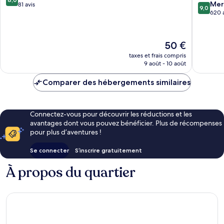
9.0
le-
Mer
sur
81 avis
9,0
sur
Main
620 
10,
10,
Ost
Très
Merveill
bien,
620 avis
81 avis
Le
50 €
nouveau
taxes et frais compris
prix
9 août - 10 août
est
de
Comparer des hébergements similaires
50 €
Connectez-vous pour découvrir les réductions et les
avantages dont vous pouvez bénéficier. Plus de récompenses
pour plus d’aventures !
Se connecter
S’inscrire gratuitement
À propos du quartier