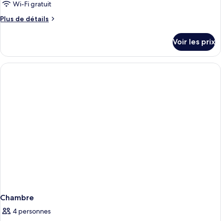
Wi-Fi gratuit
Plus
Plus de détails
de
détails
Voir les prix
sur
le
type
de
chambre
Chambre
Chambre
4 personnes