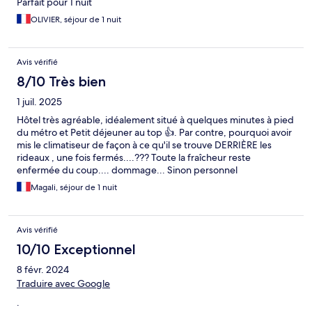
Parfait pour 1 nuit
OLIVIER, séjour de 1 nuit
Avis vérifié
8/10 Très bien
1 juil. 2025
Hôtel très agréable, idéalement situé à quelques minutes à pied
du métro et Petit déjeuner au top 👍. Par contre, pourquoi avoir
mis le climatiseur de façon à ce qu'il se trouve DERRIÈRE les
rideaux , une fois fermés....??? Toute la fraîcheur reste
enfermée du coup.... dommage... Sinon personnel
sympathique.
Magali, séjour de 1 nuit
Avis vérifié
10/10 Exceptionnel
8 févr. 2024
Traduire avec Google
.