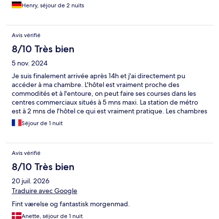
Henry, séjour de 2 nuits
Avis vérifié
8/10 Très bien
5 nov. 2024
Je suis finalement arrivée après 14h et j'ai directement pu
accéder à ma chambre. L'hôtel est vraiment proche des
commodités et à l'entoure, on peut faire ses courses dans les
centres commerciaux situés à 5 mns maxi. La station de métro
est à 2 mns de l'hôtel ce qui est vraiment pratique. Les chambres
sont bien équipées et propres. J'ai apprécié de trouver une
Séjour de 1 nuit
bouteille d'eau pétillante en guise de bienvenue. Je
recommande. Seul hic, je déplore le caractère un peu rigoureux
quant à l'arrivée anticipée puisque je suis repartie à 7h du matin
Avis vérifié
et j'étais finalement seule. Ma quo-chambrière n'ayant pas fait le
déplacement pour des raisons de santé. Quand on est un fidèle
8/10 Très bien
membre Hôtels.com je pense qu'il savoir aussi bénéficier de ses
20 juil. 2026
avantages.
Traduire avec Google
Fint værelse og fantastisk morgenmad.
Anette, séjour de 1 nuit