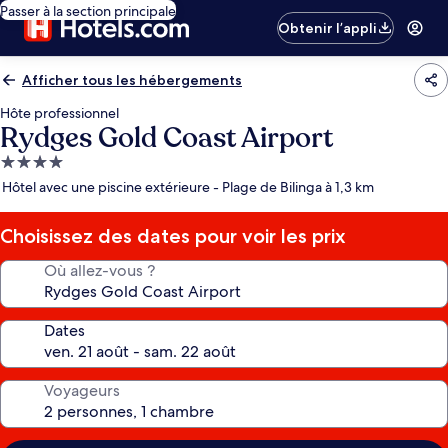
Passer à la section principale
Obtenir l’appli
Afficher tous les hébergements
Hôte professionnel
Rydges Gold Coast Airport
Hébergement
4.0 étoiles
Hôtel avec une piscine extérieure - Plage de Bilinga à 1,3 km
Choisissez des dates pour voir les prix
Où allez-vous ?
Dates
Voyageurs