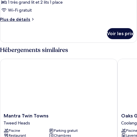
type
1 très grand lit et 2 lits 1 place
de
Wi-Fi gratuit
chambre :
Plus
Plus de détails
Chambre
de
Familiale,
détails
Voir les prix
2
sur
le
chambres
type
Hébergements similaires
(Coastal)
de
chambre
Mantra Twin Towns
Oaks Gol
Chambre
Familiale,
2
chambres
(Coastal)
Mantra
Oaks
Mantra Twin Towns
Oaks G
Twin
Gold
Tweed Heads
Coolang
Towns
Coast
Piscine
Parking gratuit
Piscin
Tweed
Calypso
Restaurant
Chambres
Laveri