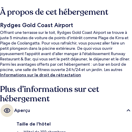
À propos de cet hébergement
Rydges Gold Coast Airport
Offrant une terrasse sur le toit, Rydges Gold Coast Airport se trouve à
juste 5 minutes de voiture de points d'intérêt comme Plage de Kirra et
Plage de Coolangatta. Pour vous rafraîchir, vous pouvez aller faire un
petit plongeon dans la piscine extérieure. De quoi vous ouvrir
joyeusement l'appétit avant d'aller manger à l'établissement Runway
Restaurant & Bar, qui vous sert le petit déjeuner, le déjeuner et le dîner.
Parmi les avantages offerts par cet hébergement : un bar en bord de
piscine, une salle de fitness ouverte 24 h/24 et un jardin. Les autres
voyageurs ne tarissent pas d'éloges en ce qui concerne le personnel
Informations sur le droit de rétractation
attentionné et la présentation générale.
Plus d’informations sur cet
hébergement
Aperçu
Taille de l'hôtel
Hôtel de 192 chambres