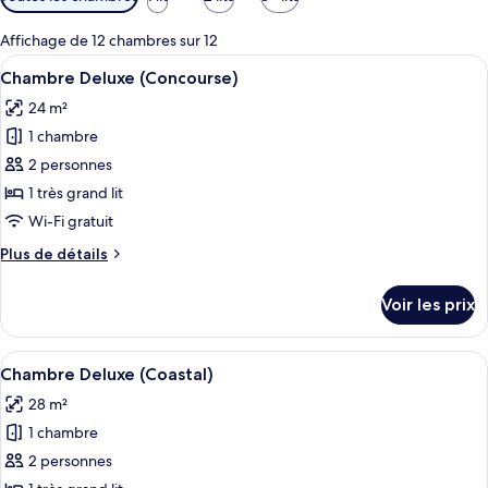
disponibles
pour
Affichage de 12 chambres sur 12
les
Afficher
Une chambre d’hôtel avec un lit, deux 
4
Chambre Deluxe (Concourse)
chambres
toutes
24 m²
les
1 chambre
photos
pour
2 personnes
ce
1 très grand lit
type
Wi-Fi gratuit
de
Plus
Plus de détails
chambre :
de
Chambre
détails
Voir les prix
sur
Deluxe
le
(Concourse)
type
Afficher
Une chambre d’hôtel avec un lit, deux 
6
de
Chambre Deluxe (Coastal)
toutes
chambre
28 m²
Chambre
les
Deluxe
1 chambre
photos
(Concourse)
pour
2 personnes
ce