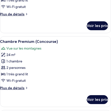
1 très grand lit
type
Wi-Fi gratuit
de
Plus
Plus de détails
chambre :
de
Chambre
détails
Voir les prix
sur
Deluxe
le
(Coastal)
type
Afficher
Une chambre d’hôtel comprenant un lit
4
de
Chambre Premium (Concourse)
toutes
chambre
Vue sur les montagnes
Chambre
les
Deluxe
24 m²
photos
(Coastal)
pour
1 chambre
ce
2 personnes
type
1 très grand lit
de
Wi-Fi gratuit
chambre :
Plus
Plus de détails
Chambre
de
Premium
détails
Voir les prix
(Concourse)
sur
le
type