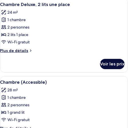
Afficher
Une chambre d’hôtel avec deux lits, u
4
de
Chambre Deluxe, 2 lits une place
toutes
chambre
24 m²
Chambre
les
Exécutive
1 chambre
photos
(Coastal)
pour
2 personnes
ce
2 lits 1 place
type
Wi-Fi gratuit
de
Plus
Plus de détails
chambre :
de
Chambre
détails
Voir les prix
sur
Deluxe,
le
2
type
Afficher
Chambre (Accessible) | Salle de bain | 
lits
5
de
Chambre (Accessible)
toutes
une
chambre
28 m²
Chambre
les
place
Deluxe,
1 chambre
photos
2
pour
2 personnes
lits
ce
une
1 grand lit
place
type
Wi-Fi gratuit
de
Plus