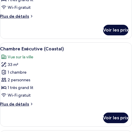
de
Wi-Fi gratuit
chambre :
Plus
Plus de détails
Chambre
de
Exécutive
détails
Voir les prix
(Concourse)
sur
le
type
Afficher
Une chambre d’hôtel comprenant un lit
5
de
Chambre Exécutive (Coastal)
toutes
chambre
Vue sur la ville
Chambre
les
Exécutive
33 m²
photos
(Concourse)
pour
1 chambre
ce
2 personnes
type
1 très grand lit
de
Wi-Fi gratuit
chambre :
Plus
Plus de détails
Chambre
de
Exécutive
détails
Voir les prix
(Coastal)
sur
le
type