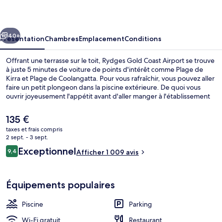
Coast
Airport
cédent
Suivant
40+
Présentation
Chambres
Emplacement
Conditions
Offrant une terrasse sur le toit, Rydges Gold Coast Airport se trouve
à juste 5 minutes de voiture de points d'intérêt comme Plage de
Kirra et Plage de Coolangatta. Pour vous rafraîchir, vous pouvez aller
faire un petit plongeon dans la piscine extérieure. De quoi vous
ouvrir joyeusement l'appétit avant d'aller manger à l'établissement
Runway Restaurant & Bar, qui vous sert le petit déjeuner, le
déjeuner et le dîner. Parmi les avantages offerts par cet
Le
135 €
hébergement : un bar en bord de piscine, une salle de fitness
prix
taxes et frais compris
ouverte 24 h/24 et un jardin. Les autres voyageurs ne tarissent pas
actuel
2 sept. - 3 sept.
d'éloges en ce qui concerne le personnel attentionné et la
Petit déjeuner, déjeuner et dîner servis
est
Avis
présentation générale.
Exceptionnel
9,4
Afficher 1 009 avis
de
9,4 sur 10
voyageurs
135 €.
Équipements populaires
Piscine
Parking
Wi-Fi gratuit
Restaurant