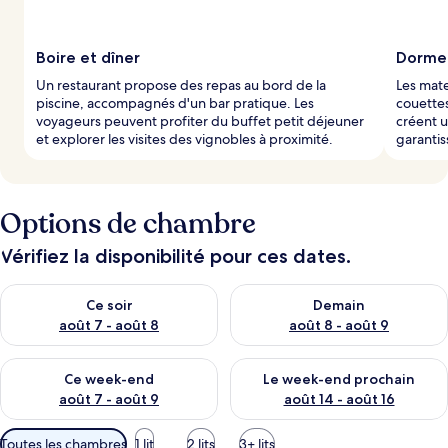
Boire et dîner
Dormez
Un restaurant propose des repas au bord de la
Les mat
piscine, accompagnés d'un bar pratique. Les
couettes
voyageurs peuvent profiter du buffet petit déjeuner
créent u
et explorer les visites des vignobles à proximité.
garantis
Options de chambre
Vérifiez la disponibilité pour ces dates.
Vérifier la disponibilité pour ce soir août 7 - août 8
Vérifier la disponibilité pour 
Ce soir
Demain
août 7 - août 8
août 8 - août 9
Vérifier la disponibilité pour ce week-end août 7 - août 9
Vérifier la disponibilité pour 
Ce week-end
Le week-end prochain
août 7 - août 9
août 14 - août 16
Filtres
Toutes les chambres
1 lit
2 lits
3+ lits