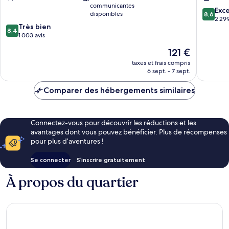
Heads
Plaza
communicantes
Suites
8.6
Exce
disponibles
8,6
Coolang
sur
2 299
8.4
Très bien
10,
8,4
sur
1 003 avis
Excellen
10,
2 299 av
Le
121 €
Très
nouveau
bien,
taxes et frais compris
prix
6 sept. - 7 sept.
1 003 avis
est
de
Comparer des hébergements similaires
121 €
Connectez-vous pour découvrir les réductions et les
avantages dont vous pouvez bénéficier. Plus de récompenses
pour plus d’aventures !
Se connecter
S’inscrire gratuitement
À propos du quartier