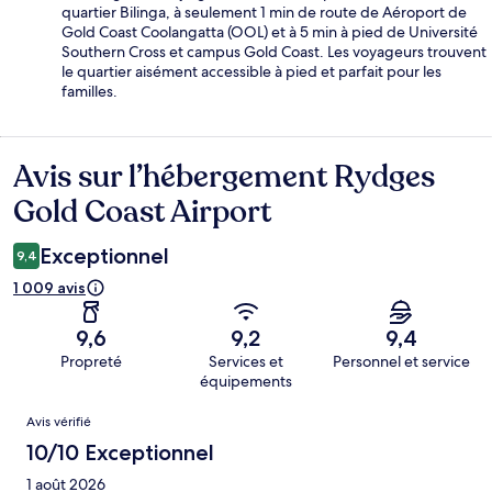
quartier Bilinga, à seulement 1 min de route de Aéroport de
Gold Coast Coolangatta (OOL) et à 5 min à pied de Université
Southern Cross et campus Gold Coast. Les voyageurs trouvent
le quartier aisément accessible à pied et parfait pour les
familles.
Avis sur l’hébergement Rydges
Avis
Gold Coast Airport
Exceptionnel
9,4
1 009 avis
9,6
9,2
9,4
Propreté
Services et
Personnel et service
équipements
Avis
Avis vérifié
10/10 Exceptionnel
1 août 2026