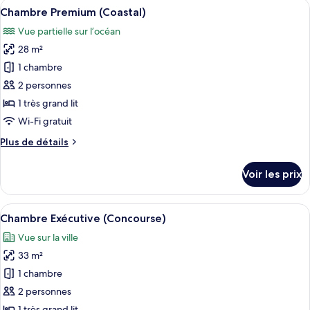
Afficher
Une chambre d’hôtel comprenant un lit
6
de
Chambre Premium (Coastal)
toutes
chambre
Vue partielle sur l’océan
Chambre
les
Premium
28 m²
photos
(Concourse)
pour
1 chambre
ce
2 personnes
type
1 très grand lit
de
Wi-Fi gratuit
chambre :
Plus
Plus de détails
Chambre
de
Premium
détails
Voir les prix
(Coastal)
sur
le
type
Afficher
Une chambre d’hôtel moderne avec un g
4
de
Chambre Exécutive (Concourse)
toutes
chambre
Vue sur la ville
Chambre
les
Premium
33 m²
photos
(Coastal)
pour
1 chambre
ce
2 personnes
type
1 très grand lit