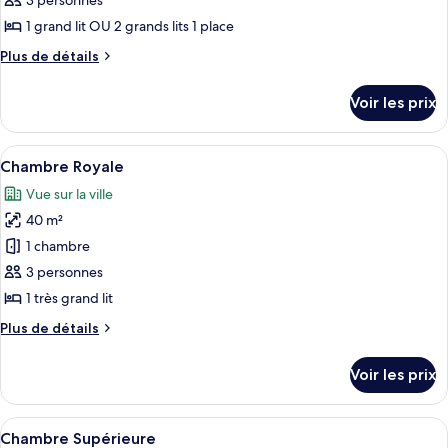
3 personnes
type
1 grand lit OU 2 grands lits 1 place
de
Plus
Plus de détails
chambre :
de
Chambre
détails
Voir les prix
sur
Junior
le
type
Afficher
Chambre Royale | Draps italiens Frette,
38
de
Chambre Royale
toutes
chambre
Vue sur la ville
Chambre
les
Junior
40 m²
photos
pour
1 chambre
ce
3 personnes
type
1 très grand lit
de
Plus
Plus de détails
chambre :
de
Chambre
détails
Voir les prix
sur
Royale
le
type
Afficher
Draps italiens Frette, literie de qualité
27
de
Chambre Supérieure