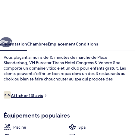
l’hébergement
VH
Eurostar
Tirana
Hotel
cédent
Suivant
Congress
181+
Présentation
Chambres
Emplacement
Conditions
&
Vous plaçant à moins de 15 minutes de marche de Place
Venere
Skanderbeg, VH Eurostar Tirana Hotel Congress & Venere Spa
comporte un domaine viticole et un club pour enfants gratuit. Les
Spa
clients peuvent s'offrir un bon repas dans un des 3 restaurants au
choix ou bien se faire chouchouter au spa qui propose des
massages des tissus profonds, des enveloppements corporels et
des soins du visage.
Avis
5,6
Afficher 131 avis
5,6 sur 10
voyageurs
2 piscines couvertes, cabanons gratuit
Équipements populaires
Piscine
Spa