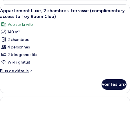
vue
type
Afficher
Appartement Luxe, 2 chambres, terrasse
ville
4
de
Appartement Luxe, 2 chambres, terrasse (complimentary
toutes
(complimentary
chambre
access to Toy Room Club)
Chambre
les
access
Vue sur la ville
Triple
photos
to
Supérieure,
140 m²
pour
Toy
balcon,
2 chambres
ce
vue
Room
ville
type
4 personnes
Club)
(complimentary
de
2 très grands lits
access
chambre :
to
Wi-Fi gratuit
Appartement
Toy
Plus
Plus de détails
Room
Luxe,
de
Club)
2
détails
Voir les prix
sur
chambres,
le
terrasse
type
(complimentary
de
access
chambre
Appartement
to
Luxe,
Toy
2
Room
chambres,