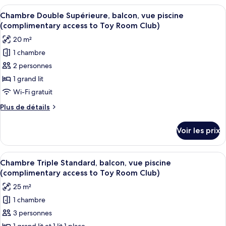
vue
type
Afficher
Une chambre d’hôtel moderne avec un g
ville
5
de
Chambre Double Supérieure, balcon, vue piscine
toutes
(complimentary
chambre
(complimentary access to Toy Room Club)
Chambre
les
access
20 m²
Double
photos
to
Standard,
1 chambre
pour
Toy
balcon,
2 personnes
ce
vue
Room
ville
type
1 grand lit
Club)
(complimentary
de
Wi-Fi gratuit
access
chambre :
to
Plus
Plus de détails
Chambre
Toy
de
Room
Double
détails
Voir les prix
Club)
sur
Supérieure,
le
balcon,
type
Afficher
Une chambre d’hôtel avec un grand lit
vue
5
de
Chambre Triple Standard, balcon, vue piscine
toutes
chambre
piscine
(complimentary access to Toy Room Club)
Chambre
les
(complimentary
25 m²
Double
photos
access
Supérieure,
1 chambre
pour
to
balcon,
3 personnes
ce
vue
Toy
piscine