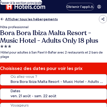
Passer à la section principale
Obtenir l’appli
Afficher tous les hébergements
Hôte professionnel
Bora Bora Ibiza Malta Resort -
Music Hotel - Adults Only 18 plus
Hébergement
3.0 étoiles
Hôtel pour adultes à San Pawl il-Baħar avec 2 restaurants et 2 bars de
plage
Choisissez des dates pour voir les prix
Où allez-vous ?
Dates
Voyageurs