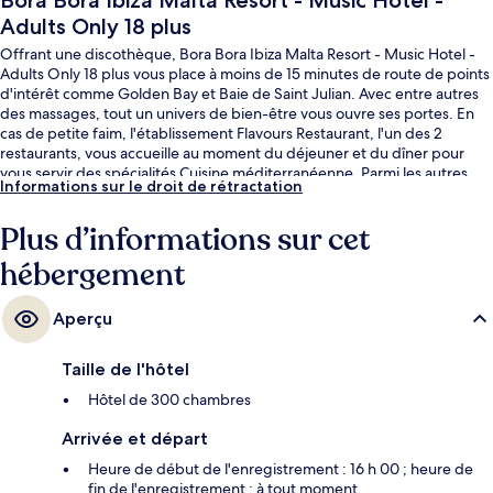
Bora Bora Ibiza Malta Resort - Music Hotel -
Adults Only 18 plus
Offrant une discothèque, Bora Bora Ibiza Malta Resort - Music Hotel -
Adults Only 18 plus vous place à moins de 15 minutes de route de points
d'intérêt comme Golden Bay et Baie de Saint Julian. Avec entre autres
des massages, tout un univers de bien-être vous ouvre ses portes. En
cas de petite faim, l'établissement Flavours Restaurant, l'un des 2
restaurants, vous accueille au moment du déjeuner et du dîner pour
vous servir des spécialités Cuisine méditerranéenne. Parmi les autres
Informations sur le droit de rétractation
petits avantages de cet hébergement figurent 2 bars de plage, une
piscine couverte et une piscine extérieure.
Plus d’informations sur cet
hébergement
Aperçu
Taille de l'hôtel
Hôtel de 300 chambres
Arrivée et départ
Heure de début de l'enregistrement : 16 h 00 ; heure de
fin de l'enregistrement : à tout moment.