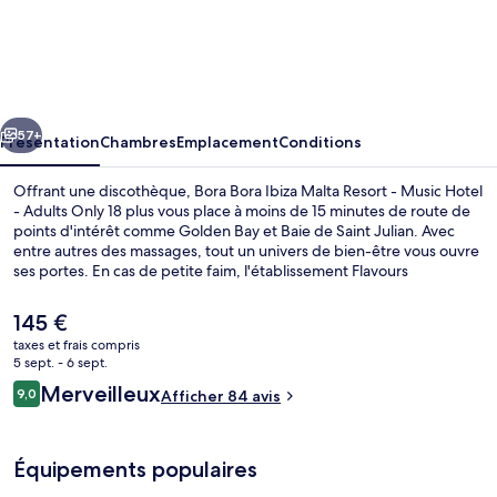
Bora
Bora
Ibiza
Malta
cédent
Suivant
Resort
57+
Présentation
Chambres
Emplacement
Conditions
-
Offrant une discothèque, Bora Bora Ibiza Malta Resort - Music Hotel
Music
- Adults Only 18 plus vous place à moins de 15 minutes de route de
points d'intérêt comme Golden Bay et Baie de Saint Julian. Avec
Hotel
entre autres des massages, tout un univers de bien-être vous ouvre
-
ses portes. En cas de petite faim, l'établissement Flavours
Restaurant, l'un des 2 restaurants, vous accueille au moment du
Adults
déjeuner et du dîner pour vous servir des spécialités Cuisine
Le
145 €
Only
méditerranéenne. Parmi les autres petits avantages de cet
prix
taxes et frais compris
hébergement figurent 2 bars de plage, une piscine couverte et une
actuel
18
5 sept. - 6 sept.
piscine extérieure.
Bar en bord de piscine
est
Avis
Merveilleux
plus
9,0
Afficher 84 avis
de
9,0 sur 10
voyageurs
145 €.
Équipements populaires