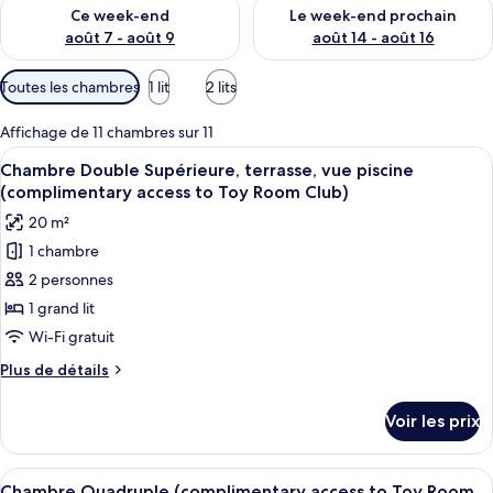
Vérifier la disponibilité pour ce week-end août 7 - août 9
Vérifier la disponibilité pour 
Ce week-end
Le week-end prochain
août 7 - août 9
août 14 - août 16
Filtres
Toutes les chambres
1 lit
2 lits
disponibles
pour
Affichage de 11 chambres sur 11
les
Afficher
Une chambre d’hôtel moderne avec un g
5
Chambre Double Supérieure, terrasse, vue piscine
chambres
toutes
(complimentary access to Toy Room Club)
les
20 m²
photos
1 chambre
pour
2 personnes
ce
type
1 grand lit
de
Wi-Fi gratuit
chambre :
Plus
Plus de détails
Chambre
de
Double
détails
Voir les prix
sur
Supérieure,
le
terrasse,
type
Afficher
Une chambre d’hôtel avec deux lits, un
vue
5
de
Chambre Quadruple (complimentary access to Toy Room