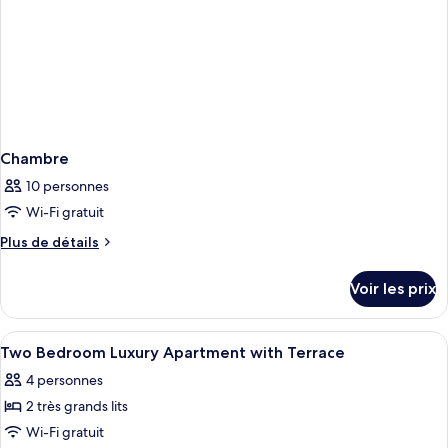
terrasse
Club)
(complimentary
access
to
Toy
Room
Club)
Chambre
10 personnes
Wi-Fi gratuit
Plus
Plus de détails
de
détails
Voir les prix
sur
le
type
Afficher
Coin séjour | Télévision à écran plat d
6
de
Two Bedroom Luxury Apartment with Terrace
toutes
chambre
4 personnes
Chambre
les
2 très grands lits
photos
pour
Wi-Fi gratuit