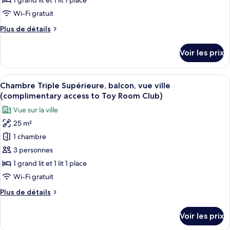
type
1 grand lit et 1 lit 1 place
Room
(complimentary
de
Wi-Fi gratuit
Club)
access
chambre :
to
Plus
Plus de détails
Chambre
Toy
de
Room
Triple
détails
Voir les prix
Club)
sur
Standard,
le
balcon,
type
Afficher
Une chambre d’hôtel moderne avec un g
vue
5
de
Chambre Triple Supérieure, balcon, vue ville
toutes
chambre
piscine
(complimentary access to Toy Room Club)
Chambre
les
(complimentary
Vue sur la ville
Triple
photos
access
Standard,
25 m²
pour
to
balcon,
1 chambre
ce
vue
Toy
piscine
type
3 personnes
Room
(complimentary
de
1 grand lit et 1 lit 1 place
Club)
access
chambre :
to
Wi-Fi gratuit
Chambre
Toy
Plus
Plus de détails
Room
Triple
de
Club)
Supérieure,
détails
Voir les prix
sur
balcon,
le