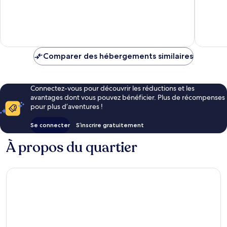
10,
10,
Très
Merveill
bien,
406 avis
417 avis
Comparer des hébergements similaires
Connectez-vous pour découvrir les réductions et les
avantages dont vous pouvez bénéficier. Plus de récompenses
pour plus d’aventures !
Se connecter
S’inscrire gratuitement
À propos du quartier