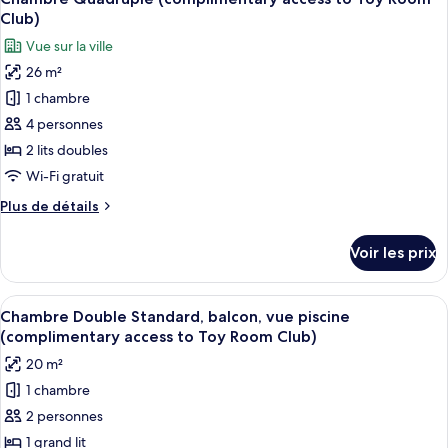
toutes
chambre
piscine
Club)
Chambre
les
(complimentary
Vue sur la ville
Double
photos
access
Supérieure,
26 m²
pour
to
terrasse,
1 chambre
ce
vue
Toy
piscine
type
4 personnes
Room
(complimentary
de
2 lits doubles
Club)
access
chambre :
to
Wi-Fi gratuit
Chambre
Toy
Plus
Plus de détails
Room
Quadruple
de
Club)
(complimentary
détails
Voir les prix
sur
access
le
to
type
Afficher
Une chambre d’hôtel avec un grand lit
Toy
5
de
Chambre Double Standard, balcon, vue piscine
toutes
Room
chambre
(complimentary access to Toy Room Club)
Chambre
les
Club)
20 m²
Quadruple
photos
(complimentary
1 chambre
pour
access
2 personnes
ce
to
Toy
type
1 grand lit