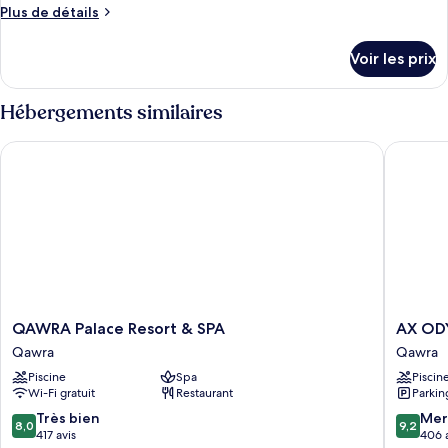
Plus
Plus de détails
de
détails
Voir les prix
sur
le
type
Hébergements similaires
de
chambre
QAWRA Palace Resort & SPA
AX ODYC
Chambre
QAWRA
AX
QAWRA Palace Resort & SPA
AX OD
Palace
ODYCY
Qawra
Qawra
Resort
Hotel
Piscine
Spa
Piscin
&
Qawra
Wi-Fi gratuit
Restaurant
Parkin
SPA
Qawra
8.0
9.2
Très bien
Mer
8,0
9,2
sur
sur
417 avis
406 