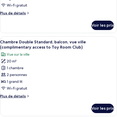
Room
de
Wi-Fi gratuit
Club)
chambre :
Plus
Plus de détails
Chambre
de
Double
détails
Voir les prix
sur
Standard,
le
balcon,
type
Afficher
Une chambre d’hôtel moderne avec un g
vue
5
de
Chambre Double Standard, balcon, vue ville
toutes
chambre
piscine
(complimentary access to Toy Room Club)
Chambre
les
(complimentary
Vue sur la ville
Double
photos
access
Standard,
20 m²
pour
to
balcon,
1 chambre
ce
vue
Toy
piscine
type
2 personnes
Room
(complimentary
de
1 grand lit
Club)
access
chambre :
to
Wi-Fi gratuit
Chambre
Toy
Plus
Plus de détails
Room
Double
de
Club)
Standard,
détails
Voir les prix
sur
balcon,
le