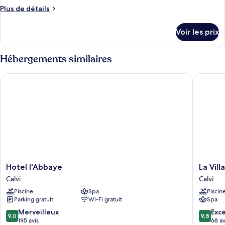
Plus
Plus de détails
de
détails
Voir les prix
sur
le
type
Hébergements similaires
de
chambre
Hotel l'Abbaye
La Villa C
Chambre
Hotel
La
Hotel l'Abbaye
La Vill
l'Abbaye
Villa
Calvi
Calvi
Calvi
Calvi
Piscine
Spa
Piscin
Calvi
Parking gratuit
Wi-Fi gratuit
Spa
9.0
9.8
Merveilleux
Exc
9,0
9,8
sur
sur
195 avis
68 av