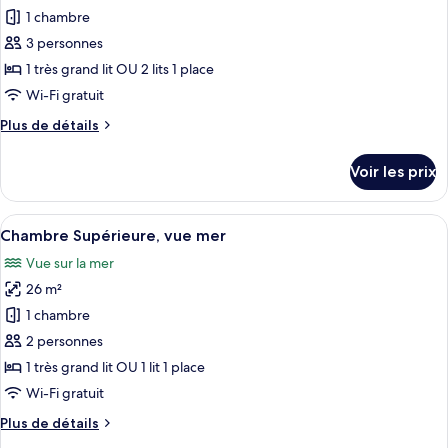
Panoramique
pour
1 chambre
Baie
ce
de
3 personnes
Calvi
type
1 très grand lit OU 2 lits 1 place
de
Wi-Fi gratuit
chambre :
Plus
Plus de détails
Confort
de
vue
détails
Voir les prix
Mer
sur
le
&
type
Afficher
Une chambre d’hôtel comprenant un lit,
Montagnes
6
de
Chambre Supérieure, vue mer
toutes
chambre
Vue sur la mer
Confort
les
vue
26 m²
photos
Mer
pour
1 chambre
&
ce
Montagnes
2 personnes
type
1 très grand lit OU 1 lit 1 place
de
Wi-Fi gratuit
chambre :
Plus
Plus de détails
Chambre
de