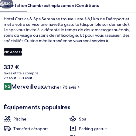
Serena
130+
Présentation
Chambres
Emplacement
Conditions
Hotel Corsica & Spa Serena se trouve juste à 6,1 km de l’aéroport et
met à votre service une navette gratuite (disponible sur demande).
Le spa vous invite à la détente le temps de doux massages suédois,
soins du visage ou soins de réflexologie. Et pour vous rassasier, des
spécialités Cuisine méditerranéenne vous sont servies à
l'établissement LA TAVOLA, qui est ouvert à l'heure du petit
déjeuner, du déjeuner et du dîner. Cet hôtel de luxe abrite en outre
VIP Access
10 bars de plage, une exploitation viticole attenante et un bar /
salon.
Le
337 €
Façade de l’hébergement
prix
taxes et frais compris
actuel
29 août - 30 août
est
Avis
Merveilleux
9,2
Afficher 73 avis
de
9,2 sur 10
voyageurs
337 €.
Équipements populaires
Piscine
Spa
Transfert aéroport
Parking gratuit