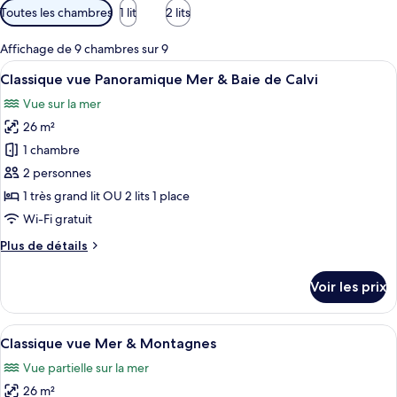
Filtres
Toutes les chambres
1 lit
2 lits
disponibles
pour
Affichage de 9 chambres sur 9
les
Afficher
Une personne est assise à une table, d’
12
Classique vue Panoramique Mer & Baie de Calvi
chambres
toutes
Vue sur la mer
les
26 m²
photos
pour
1 chambre
ce
2 personnes
type
1 très grand lit OU 2 lits 1 place
de
Wi-Fi gratuit
chambre :
Plus
Plus de détails
Classique
de
vue
détails
Voir les prix
Panoramique
sur
le
Mer
type
Afficher
Un balcon avec une table, deux verres d
&
11
de
Classique vue Mer & Montagnes
toutes
Baie
chambre
Vue partielle sur la mer
Classique
les
de
vue
26 m²
photos
Calvi