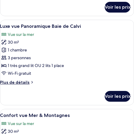
vue
détails
Voir les prix
Jardin
sur
le
type
Afficher
Une chambre d’hôtel avec un balcon, u
14
de
Luxe vue Panoramique Baie de Calvi
toutes
chambre
Vue sur la mer
Classique
les
vue
30 m²
photos
Jardin
pour
1 chambre
ce
3 personnes
type
1 très grand lit OU 2 lits 1 place
de
Wi-Fi gratuit
chambre :
Plus
Plus de détails
Luxe
de
vue
détails
Voir les prix
Panoramique
sur
le
Baie
type
Afficher
Une chambre d’hôtel avec un grand lit,
de
16
de
Confort vue Mer & Montagnes
toutes
Calvi
chambre
Vue sur la mer
Luxe
les
vue
30 m²
photos