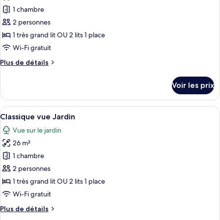
Panoramique
pour
1 chambre
Mer
ce
&
2 personnes
Baie
type
1 très grand lit OU 2 lits 1 place
de
de
Wi-Fi gratuit
Calvi
chambre :
Plus
Plus de détails
Classique
de
vue
détails
Voir les prix
Mer
sur
le
&
type
Afficher
Une chambre d’hôtel avec un lit, un té
Montagnes
10
de
Classique vue Jardin
toutes
chambre
Vue sur le jardin
Classique
les
vue
26 m²
photos
Mer
pour
1 chambre
&
ce
Montagnes
2 personnes
type
1 très grand lit OU 2 lits 1 place
de
Wi-Fi gratuit
chambre :
Plus
Plus de détails
Classique
de