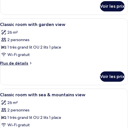
Supérieure,
détails
Voir les prix
vue
sur
le
mer
type
Afficher
Une chambre d’hôtel avec un lit, des
11
de
Classic room with garden view
toutes
chambre
26 m²
Chambre
les
Supérieure,
2 personnes
photos
vue
pour
1 très grand lit OU 2 lits 1 place
mer
ce
Wi-Fi gratuit
type
Plus
Plus de détails
de
de
chambre :
détails
Voir les prix
sur
Classic
le
room
type
Afficher
Une chambre d’hôtel avec un grand lit,
with
10
de
Classic room with sea & mountains view
toutes
chambre
garden
26 m²
Classic
les
view
room
2 personnes
photos
with
pour
1 très grand lit OU 2 lits 1 place
garden
ce
view
Wi-Fi gratuit