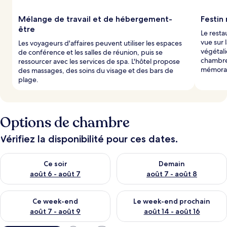
Mélange de travail et de hébergement-
Festin
être
Le resta
vue sur 
Les voyageurs d'affaires peuvent utiliser les espaces
végétal
de conférence et les salles de réunion, puis se
chambre
ressourcer avec les services de spa. L'hôtel propose
mémora
des massages, des soins du visage et des bars de
plage.
Options de chambre
Vérifiez la disponibilité pour ces dates.
Vérifier la disponibilité pour ce soir août 6 - août 7
Vérifier la disponibilité pour 
Ce soir
Demain
août 6 - août 7
août 7 - août 8
Vérifier la disponibilité pour ce week-end août 7 - août 9
Vérifier la disponibilité pour 
Ce week-end
Le week-end prochain
août 7 - août 9
août 14 - août 16