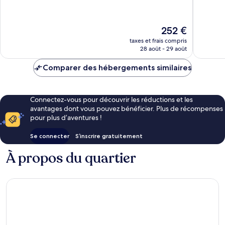
10,
10,
Merveilleux,
Exceptio
195 avis
68 avis
Le
252 €
nouveau
taxes et frais compris
prix
28 août - 29 août
est
de
Comparer des hébergements similaires
252 €
Connectez-vous pour découvrir les réductions et les
avantages dont vous pouvez bénéficier. Plus de récompenses
pour plus d’aventures !
Se connecter
S’inscrire gratuitement
À propos du quartier