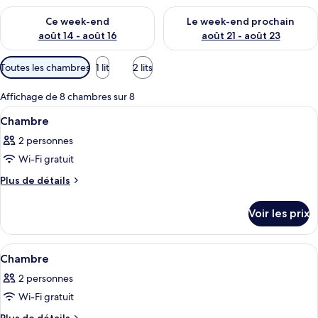
Vérifier la disponibilité pour ce week-end août 14 - août 16
Vérifier la disponibilité pour
Ce week-end
Le week-end prochain
août 14 - août 16
août 21 - août 23
Filtres
Toutes les chambres
1 lit
2 lits
disponibles
pour
Affichage de 8 chambres sur 8
les
Afficher
Une chambre d’hôtel avec deux lits, un
9
Chambre
chambres
toutes
2 personnes
les
Wi-Fi gratuit
photos
pour
Plus
Plus de détails
de
ce
détails
type
Voir les prix
sur
de
le
chambre :
type
Afficher
Une chambre d’hôtel comprenant un lit,
8
de
Chambre
Chambre
toutes
chambre
2 personnes
Chambre
les
Wi-Fi gratuit
photos
pour
Plus