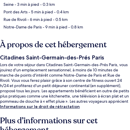
Seine
- 3 min à pied
- 0.3 km
Pont des Arts
- 5 min à pied
- 0.4 km
Rue de Rivoli
- 6 min à pied
- 0.5 km
Notre-Dame de Paris
- 9 min à pied
- 0.8 km
À propos de cet hébergement
Citadines Saint-Germain-des-Prés Paris
Lors de votre séjour dans Citadines Saint-Germain-des-Prés Paris, vous
jouirez d'un emplacement sensationnel, à moins de 10 minutes de
marche de points d'intérêt comme Notre-Dame de Paris et Rue de
Rivoli. Vous vous ferez plaisir grâce à son centre de fitness ouvert 24
h/24 et profiterez d'un petit déjeuner continental (en supplément),
proposé tous les jours. Les appartements bénéficient en outre de petits
plus pratiques comme une kitchenette, une télévision à écran plat et un
pommeau de douche à « effet pluie ». Les autres voyageurs apprécient
l'emplacement pour les visites touristiques, mais aussi pour sa proximité
Informations sur le droit de rétractation
avec les transports publics : Gare Saint-Michel-Notre-Dame est à 5 min
à pied et Station de métro Pont Neuf, à 5 min de marche.
Plus d’informations sur cet