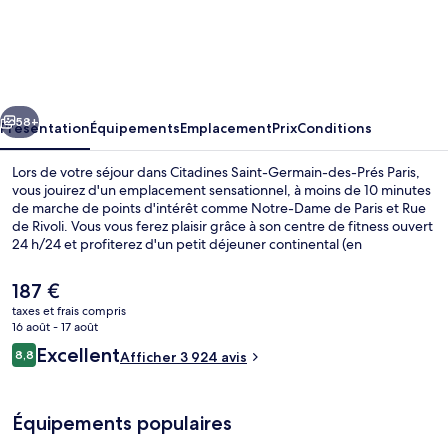
Citadines
Saint-
Germain-
des-
cédent
Suivant
Prés
58+
Présentation
Équipements
Emplacement
Prix
Conditions
Paris
Lors de votre séjour dans Citadines Saint-Germain-des-Prés Paris,
vous jouirez d'un emplacement sensationnel, à moins de 10 minutes
de marche de points d'intérêt comme Notre-Dame de Paris et Rue
de Rivoli. Vous vous ferez plaisir grâce à son centre de fitness ouvert
24 h/24 et profiterez d'un petit déjeuner continental (en
supplément), proposé tous les jours. Les appartements bénéficient
en outre de petits plus pratiques comme une kitchenette, une
Le
187 €
télévision à écran plat et un pommeau de douche à « effet pluie ».
prix
taxes et frais compris
Les autres voyageurs apprécient l'emplacement pour les visites
actuel
16 août - 17 août
touristiques, mais aussi pour sa proximité avec les transports publics
Appartement, 1 chambre, vue fleuve |
est
Avis
: Gare Saint-Michel-Notre-Dame est à 5 min à pied et Station de
Excellent
8,8
Afficher 3 924 avis
de
8,8 sur 10
métro Pont Neuf, à 5 min de marche.
voyageurs
187 €.
Équipements populaires