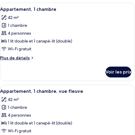
View)
type
Afficher
Appartement, 1 chambre | Coffres-fort
7
de
Appartement, 1 chambre
toutes
chambre
42 m²
Studio
les
(Seine
1 chambre
photos
View)
pour
4 personnes
ce
1 lit double et 1 canapé-lit (double)
type
Wi-Fi gratuit
de
Plus
Plus de détails
chambre :
de
Appartement,
détails
Voir les prix
sur
1
le
chambre
type
Afficher
Une chambre d’hôtel avec un grand lit,
6
de
Appartement, 1 chambre, vue fleuve
toutes
chambre
42 m²
Appartement,
les
1
1 chambre
photos
chambre
pour
4 personnes
ce
1 lit double et 1 canapé-lit (double)
type
Wi-Fi gratuit