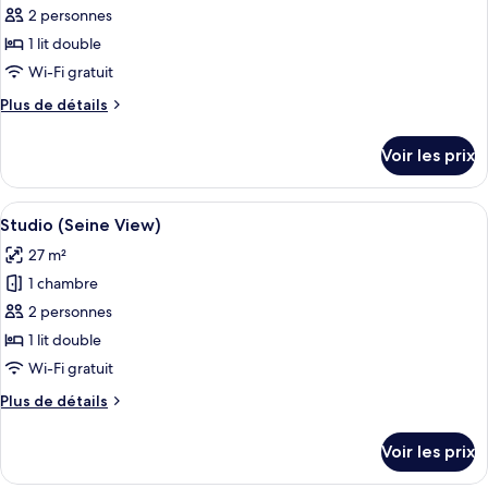
pour
2 personnes
ce
1 lit double
type
Wi-Fi gratuit
de
Plus
Plus de détails
chambre :
de
Studio
détails
Voir les prix
sur
Deluxe
le
type
Afficher
Studio (Seine View) | Coffres-forts da
6
de
Studio (Seine View)
toutes
chambre
27 m²
Studio
les
Deluxe
1 chambre
photos
pour
2 personnes
ce
1 lit double
type
Wi-Fi gratuit
de
Plus
Plus de détails
chambre :
de
Studio
détails
Voir les prix
sur
(Seine
le