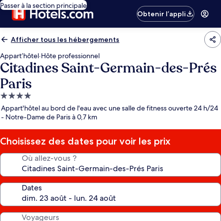
Passer à la section principale
Obtenir l’appli
Afficher tous les hébergements
Appart’hôtel
·
Hôte professionnel
Citadines Saint-Germain-des-Prés
Paris
Hébergement
4.0 étoiles
Appart'hôtel au bord de l'eau avec une salle de fitness ouverte 24 h/24
- Notre-Dame de Paris à 0,7 km
Choisissez des dates pour voir les prix
Où allez-vous ?
Dates
Voyageurs