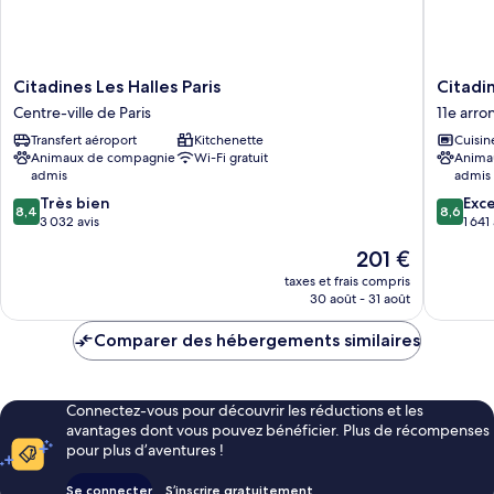
Citadines
Citadine
Citadines Les Halles Paris
Citadin
Les
Bastille
Centre-ville de Paris
11e arr
Halles
Marais
Transfert aéroport
Kitchenette
Cuisin
Paris
Paris
Animaux de compagnie
Wi-Fi gratuit
Anima
Centre-
11e
admis
admis
ville
arrondi
8.4
8.6
de
Très bien
Exce
8,4
8,6
sur
sur
Paris
3 032 avis
1 641
10,
10,
Le
201 €
Très
Excellen
nouveau
bien,
1 641 avi
taxes et frais compris
prix
30 août - 31 août
3 032 avis
est
de
Comparer des hébergements similaires
201 €
Connectez-vous pour découvrir les réductions et les
avantages dont vous pouvez bénéficier. Plus de récompenses
pour plus d’aventures !
Se connecter
S’inscrire gratuitement