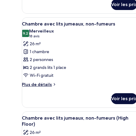
détails
non-
Voir les pri
sur
fumeurs
le
type
Afficher
Une chambre d’hôtel moderne av
10
de
Chambre avec lits jumeaux, non-fumeurs
toutes
chambre
Merveilleux
Chambre
les
9,2
9,2 sur 10
(18 avis)
18 avis
Double,
photos
26 m²
non-
pour
fumeurs
1 chambre
ce
2 personnes
type
2 grands lits 1 place
de
Wi-Fi gratuit
chambre :
Chambre
Plus
Plus de détails
avec
de
détails
lits
Voir les pri
sur
jumeaux,
le
non-
type
Afficher
Une chambre d’hôtel moderne ave
11
de
fumeurs
Chambre avec lits jumeaux, non-fumeurs (High
toutes
chambre
Floor)
Chambre
les
26 m²
avec
photos