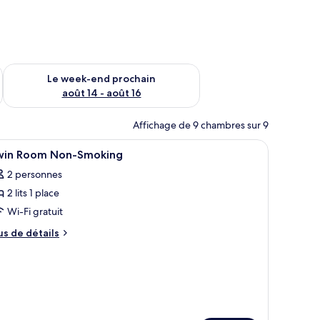
-end août 7 - août 9
Vérifier la disponibilité pour le week-end prochain août 14 - a
Le week-end prochain
août 14 - août 16
Affichage de 9 chambres sur 9
.
 une chaise, un bureau et une fenêtre donnant sur la ville.
fficher
Une chambre d’hôtel avec deux lits, une grande
10
win Room Non-Smoking
outes
2 personnes
s
2 lits 1 place
hotos
our
Wi-Fi gratuit
e
us
us de détails
ype
e
tails
e
r
hambre :
win
pe
oom
e