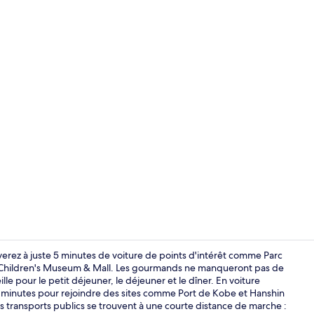
Vue sur la vil
rez à juste 5 minutes de voiture de points d'intérêt comme Parc
hildren's Museum & Mall. Les gourmands ne manqueront pas de
e pour le petit déjeuner, le déjeuner et le dîner. En voiture
Vestibule
e minutes pour rejoindre des sites comme Port de Kobe et Hanshin
s transports publics se trouvent à une courte distance de marche :