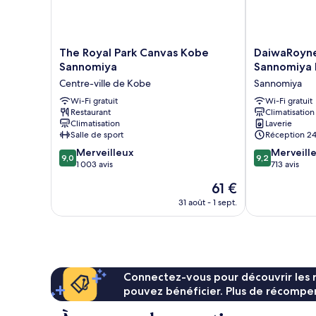
The
DaiwaRoynetH
The Royal Park Canvas Kobe
DaiwaRoyne
Royal
Kobe-
Sannomiya
Sannomiya 
Park
Sannomiya
Centre-ville de Kobe
Sannomiya
Canvas
PREMIER
Kobe
Wi-Fi gratuit
Sannomiya
Wi-Fi gratuit
Restaurant
Climatisation
Sannomiya
Climatisation
Laverie
Centre-
Salle de sport
Réception 24
ville
9.0
9.2
de
Merveilleux
Merveill
9,0
9,2
sur
sur
Kobe
1 003 avis
713 avis
10,
10,
Le
61 €
Merveilleux,
Merveilleux,
nouveau
1 003 avis
713 avis
31 août - 1 sept.
prix
est
de
61 €
Connectez-vous pour découvrir les 
pouvez bénéficier. Plus de récompen