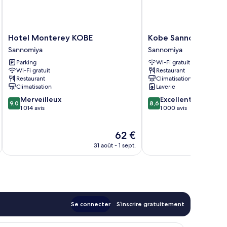
Hotel
Kobe
Hotel Monterey KOBE
Kobe Sannomiya Toky
Monterey
Sannomiya
Sannomiya
Sannomiya
KOBE
Tokyu
Parking
Wi-Fi gratuit
Sannomiya
REI
Wi-Fi gratuit
Restaurant
Hotel
Restaurant
Climatisation
Sannomiya
Climatisation
Laverie
9.0
8.6
Merveilleux
Excellent
9,0
8,6
sur
sur
1 014 avis
1 000 avis
10,
10,
Merveilleux,
Excellent,
Le
62 €
1 014 avis
1 000 avis
u
nouveau
31 août - 1 sept.
prix
est
de
62 €
Se connecter
S’inscrire gratuitement