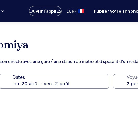
•
s
Ouvrir l’appli
EUR
Publier votre annon
omiya
aison directe avec une gare / une station de métro et disposant d'un rest
Dates
Voya