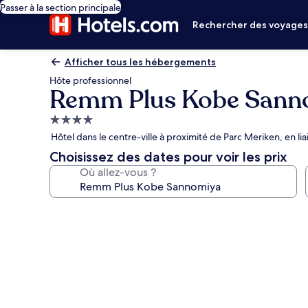
Passer à la section principale
Rechercher des voyage
Afficher tous les hébergements
Hôte professionnel
Remm Plus Kobe Sann
Hébergement
4.0 étoiles
Hôtel dans le centre-ville à proximité de Parc Meriken, en li
Choisissez des dates pour voir les prix
Où allez-vous ?
Galerie
photos
de
l’hébergement
Remm