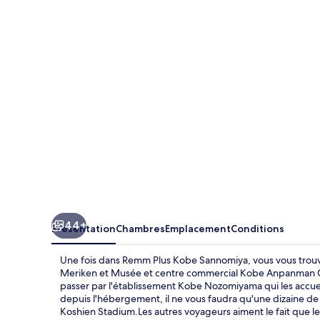
Plus
Kobe
Sannomiya
44+
Présentation
Chambres
Emplacement
Conditions
Une fois dans Remm Plus Kobe Sannomiya, vous vous trouve
Meriken et Musée et centre commercial Kobe Anpanman C
passer par l'établissement Kobe Nozomiyama qui les accueill
depuis l'hébergement, il ne vous faudra qu'une dizaine d
Koshien Stadium.Les autres voyageurs aiment le fait que le