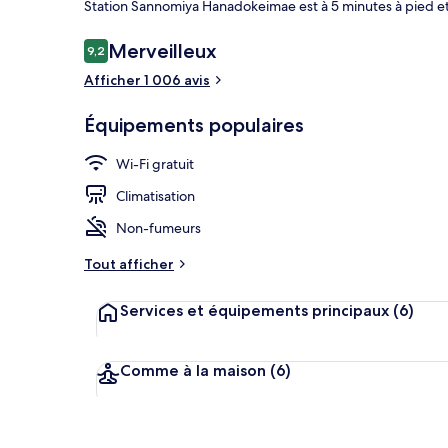
Station Sannomiya Hanadokeimae est à 5 minutes à pied et
Avis
Merveilleux
9,2
9,2 sur 10
voyageurs
Afficher 1 006 avis
Hall
Équipements populaires
Wi-Fi gratuit
Climatisation
Non-fumeurs
Tout afficher
Services et équipements principaux
(6)
Comme à la maison
(6)