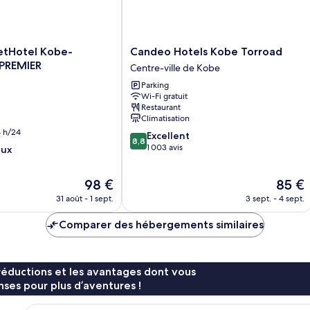
otel
Candeo
tHotel Kobe-
Candeo Hotels Kobe Torroad
Hotels
PREMIER
Centre-ville de Kobe
Kobe
Parking
Torroad
Wi-Fi gratuit
Centre-
Restaurant
ville
Climatisation
de
 h/24
8.8
Excellent
Kobe
8,8
sur
1 003 avis
eux
10,
Excellent,
Le
Le
98 €
85 €
1 003 avis
nouveau
nouvea
31 août - 1 sept.
3 sept. - 4 sept.
prix
prix
est
est
Comparer des hébergements similaires
de
de
98 €
85 €
réductions et les avantages dont vous
ses pour plus d’aventures !