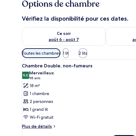
Options de chambre
Vérifiez la disponibilité pour ces dates.
Vérifier la disponibilité pour ce soir août 6 - août 7
Vérifier la di
Ce soir
août 6 - août 7
a
Filtres
Toutes les chambres
1 lit
2 lits
disponibles
Afficher
Une chambre d’hôtel moderne do
pour
14
Chambre Double, non-fumeurs
toutes
les
Merveilleux
les
9,0
chambres
9,0 sur 10
(98 avis)
98 avis
photos
18 m²
pour
1 chambre
ce
2 personnes
type
1 grand lit
de
Wi-Fi gratuit
chambre :
Chambre
Plus
Plus de détails
Double,
de