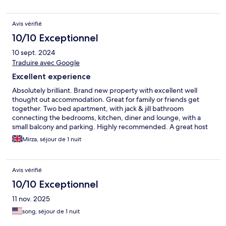
Avis vérifié
10/10 Exceptionnel
10 sept. 2024
Traduire avec Google
Excellent experience
Absolutely brilliant. Brand new property with excellent well
thought out accommodation. Great for family or friends get
together. Two bed apartment, with jack & jill bathroom
connecting the bedrooms, kitchen, diner and lounge, with a
small balcony and parking. Highly recommended. A great host
who speaks very good English : Thank you.
Mirza, séjour de 1 nuit
Avis vérifié
10/10 Exceptionnel
11 nov. 2025
song, séjour de 1 nuit