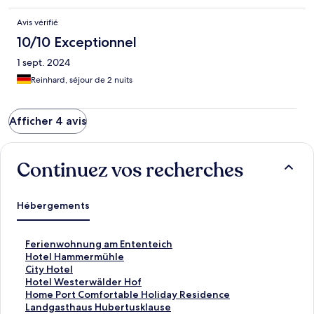
Avis vérifié
10/10 Exceptionnel
1 sept. 2024
Reinhard, séjour de 2 nuits
Afficher 4 avis
Continuez vos recherches
Hébergements
L
Ferienwohnung am Ententeich
i
L
Hotel Hammermühle
e
i
L
City Hotel
n
e
i
L
Hotel Westerwälder Hof
o
n
e
i
L
Home Port Comfortable Holiday Residence
u
o
n
e
i
L
Landgasthaus Hubertusklause