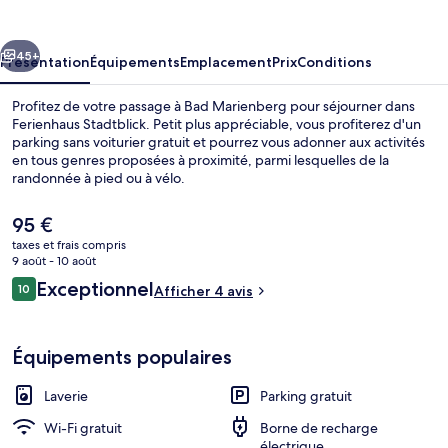
cédent
Suivant
45+
Présentation
Équipements
Emplacement
Prix
Conditions
Profitez de votre passage à Bad Marienberg pour séjourner dans
Ferienhaus Stadtblick. Petit plus appréciable, vous profiterez d'un
parking sans voiturier gratuit et pourrez vous adonner aux activités
en tous genres proposées à proximité, parmi lesquelles de la
randonnée à pied ou à vélo.
Le
95 €
prix
taxes et frais compris
actuel
9 août - 10 août
Appartement Luxe, salle de bains att
est
Avis
Exceptionnel
10
Afficher 4 avis
de
10 sur 10
voyageurs
95 €.
Équipements populaires
Laverie
Parking gratuit
Wi-Fi gratuit
Borne de recharge
électrique