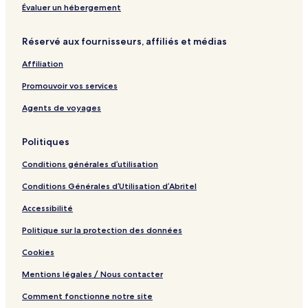
b
u
e
Évaluer un hébergement
y
t
r
F
z
H
Réservé aux fournisseurs, affiliés et médias
o
g
o
r
e
f
Affiliation
e
b
s
i
Promouvoir vos services
t
e
t
Agents de voyages
Politiques
Conditions générales d’utilisation
Conditions Générales d’Utilisation d’Abritel
Accessibilité
Politique sur la protection des données
Cookies
Mentions légales / Nous contacter
Comment fonctionne notre site