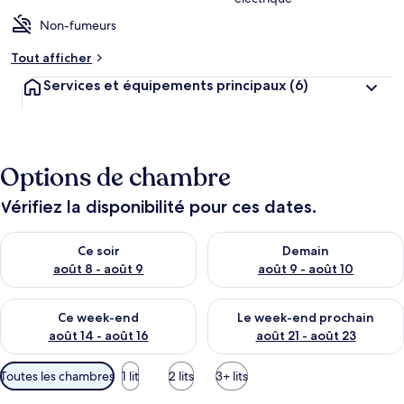
Non-fumeurs
Tout afficher
Services et équipements principaux
(6)
Options de chambre
Vérifiez la disponibilité pour ces dates.
Vérifier la disponibilité pour ce soir août 8 - août 9
Vérifier la disponibilité pour 
Ce soir
Demain
août 8 - août 9
août 9 - août 10
Vérifier la disponibilité pour ce week-end août 14 - août 16
Vérifier la disponibilité pour
Ce week-end
Le week-end prochain
août 14 - août 16
août 21 - août 23
Filtres
Toutes les chambres
1 lit
2 lits
3+ lits
disponibles