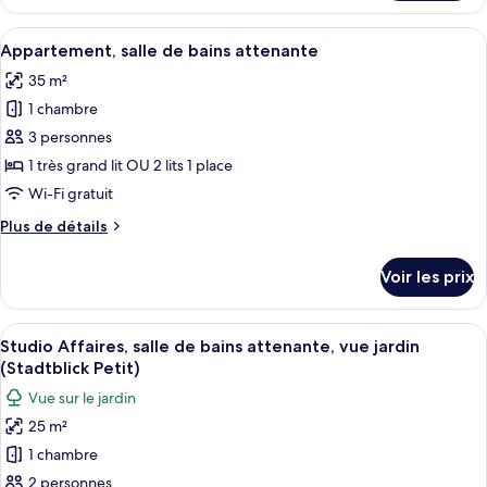
le
bains
type
Afficher
Une cuisine moderne avec des meubles 
privée,
17
de
Appartement, salle de bains attenante
toutes
vue
chambre
35 m²
Appartement,
les
ville
salle
1 chambre
photos
de
pour
3 personnes
bains
ce
privée,
1 très grand lit OU 2 lits 1 place
vue
type
Wi-Fi gratuit
ville
de
Plus
Plus de détails
chambre :
de
Appartement,
détails
Voir les prix
sur
salle
le
de
type
Afficher
Un salon moderne et minimaliste, doté 
bains
6
de
Studio Affaires, salle de bains attenante, vue jardin
toutes
attenante
chambre
(Stadtblick Petit)
Appartement,
les
Vue sur le jardin
salle
photos
de
25 m²
pour
bains
1 chambre
ce
attenante
type
2 personnes