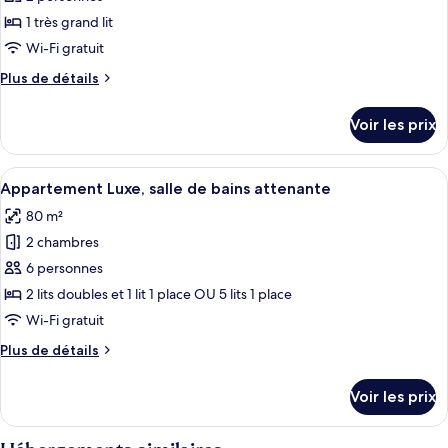
de
1 très grand lit
chambre :
Wi-Fi gratuit
Studio
Plus
Plus de détails
Affaires,
de
salle
détails
Voir les prix
sur
de
le
bains
type
Afficher
Une cuisine moderne avec des meubles b
attenante,
13
de
Appartement Luxe, salle de bains attenante
toutes
vue
chambre
80 m²
Studio
les
jardin
Affaires,
2 chambres
photos
(Stadtblick
salle
pour
6 personnes
Petit)
de
ce
bains
2 lits doubles et 1 lit 1 place OU 5 lits 1 place
attenante,
type
Wi-Fi gratuit
vue
de
jardin
Plus
Plus de détails
chambre :
(Stadtblick
de
Appartement
Petit)
détails
Voir les prix
sur
Luxe,
le
salle
type