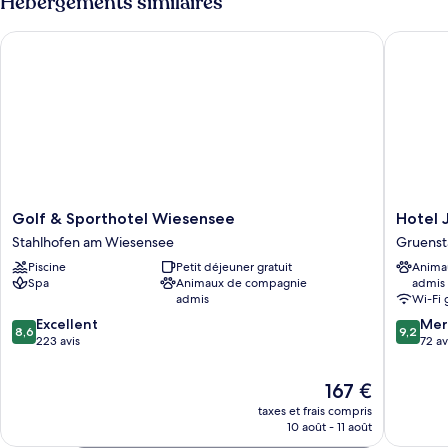
Hébergements similaires
de
de
bains
chambre
Golf & Sporthotel Wiesensee
Hotel Ja
Appartement
attenante
Luxe,
salle
de
bains
attenante
Golf
Hotel
Golf & Sporthotel Wiesensee
Hotel 
&
Jakobslu
Stahlhofen am Wiesensee
Gruenst
Sporthotel
Gruenst
Piscine
Petit déjeuner gratuit
Anima
Wiesensee
Spa
Animaux de compagnie
admis
Stahlhofen
admis
Wi-Fi 
am
8.6
9.2
Wiesensee
Excellent
Mer
8,6
9,2
sur
sur
223 avis
72 av
10,
10,
Excellent,
Merveill
Le
167 €
223 avis
72 avis
nouveau
taxes et frais compris
prix
10 août - 11 août
est