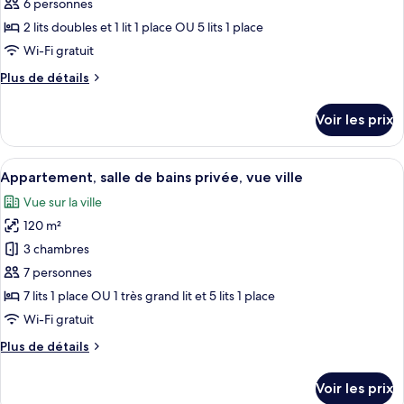
6 personnes
2 lits doubles et 1 lit 1 place OU 5 lits 1 place
Wi-Fi gratuit
Plus
Plus de détails
de
détails
Voir les prix
sur
le
type
Afficher
Une cuisine moderne avec des meubles d
4
de
Appartement, salle de bains privée, vue ville
toutes
chambre
Vue sur la ville
Chambre
les
120 m²
photos
pour
3 chambres
ce
7 personnes
type
7 lits 1 place OU 1 très grand lit et 5 lits 1 place
de
Wi-Fi gratuit
chambre :
Plus
Plus de détails
Appartement,
de
salle
détails
Voir les prix
de
sur