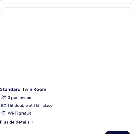
le
type
de
chambre
Executive
Penthouse,
Non
Smoking
Standard Twin Room
3 personnes
1 lit double et 1 lit 1 place
Wi-Fi gratuit
Plus
Plus de détails
de
détails