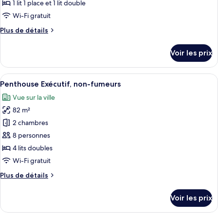
type
1 lit 1 place et 1 lit double
de
Wi-Fi gratuit
chambre :
Plus
Plus de détails
Chambre
de
Confort
détails
Voir les prix
sur
Double
le
ou
type
Afficher
Un espace de détente moderne avec un 
avec
30
de
Penthouse Exécutif, non-fumeurs
toutes
chambre
lits
Vue sur la ville
Chambre
les
jumeaux,
Confort
82 m²
photos
non-
Double
pour
2 chambres
fumeurs
ou
ce
avec
8 personnes
lits
type
4 lits doubles
jumeaux,
de
Wi-Fi gratuit
non-
chambre :
fumeurs
Plus
Plus de détails
Penthouse
de
Exécutif,
détails
Voir les prix
non-
sur
le
fumeurs