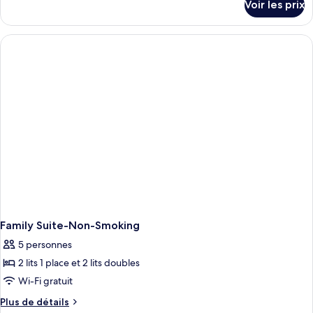
Voir les prix
sur
le
type
de
chambre
Standard
Twin
Room
Family Suite-Non-Smoking
5 personnes
2 lits 1 place et 2 lits doubles
Wi-Fi gratuit
Plus
Plus de détails