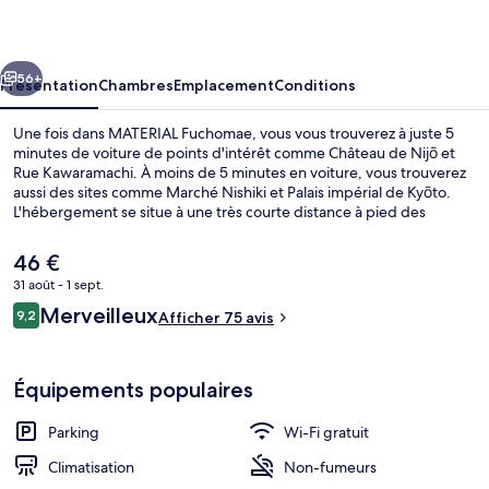
cédent
Suivant
56+
Présentation
Chambres
Emplacement
Conditions
Une fois dans MATERIAL Fuchomae, vous vous trouverez à juste 5
minutes de voiture de points d'intérêt comme Château de Nijō et
Rue Kawaramachi. À moins de 5 minutes en voiture, vous trouverez
aussi des sites comme Marché Nishiki et Palais impérial de Kyōto.
L'hébergement se situe à une très courte distance à pied des
transports publics : Station de métro Marutamachi se trouve à 6 min
et Station de métro Nijōjō-mae, à 10 min.
Le
46 €
prix
31 août - 1 sept.
actuel
Avis
Merveilleux
Penthouse Exécutif, non-fumeurs | Lit
9,2
est
Afficher 75 avis
9,2 sur 10
voyageurs
de
46 €.
Équipements populaires
Parking
Wi-Fi gratuit
Climatisation
Non-fumeurs