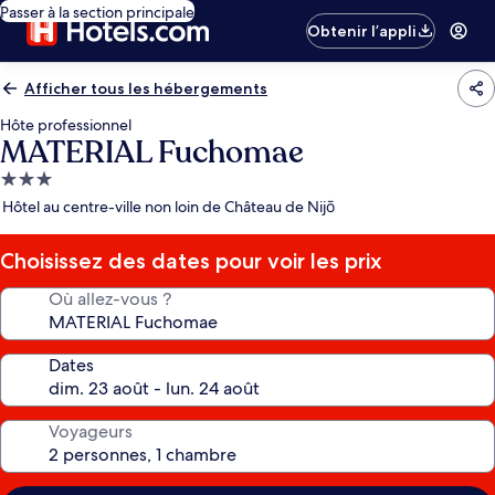
Passer à la section principale
Obtenir l’appli
Afficher tous les hébergements
Hôte professionnel
MATERIAL Fuchomae
Hébergement
3.0 étoiles
Hôtel au centre-ville non loin de Château de Nijō
Choisissez des dates pour voir les prix
Où allez-vous ?
Dates
Voyageurs