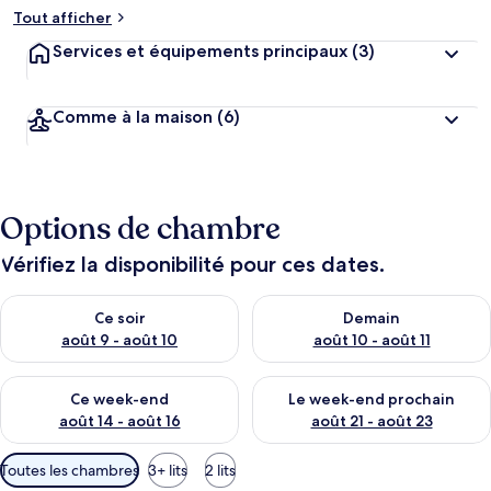
Tout afficher
Services et équipements principaux
(3)
Comme à la maison
(6)
Options de chambre
Vérifiez la disponibilité pour ces dates.
Vérifier la disponibilité pour ce soir août 9 - août 10
Vérifier la disponibilité pour 
Ce soir
Demain
août 9 - août 10
août 10 - août 11
Vérifier la disponibilité pour ce week-end août 14 - août 16
Vérifier la disponibilité pour
Ce week-end
Le week-end prochain
août 14 - août 16
août 21 - août 23
Filtres
Toutes les chambres
3+ lits
2 lits
disponibles