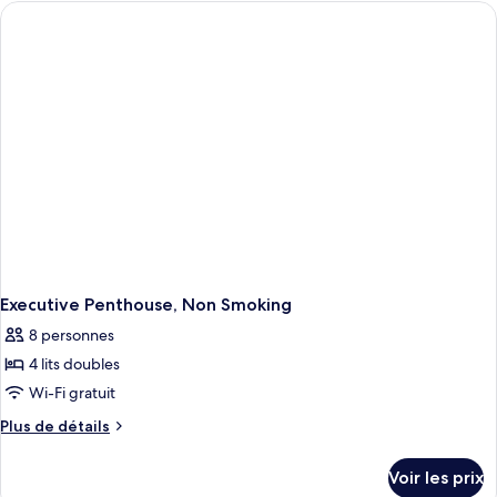
type
de
chambre
Penthouse
Exécutif,
non-
fumeurs
Executive Penthouse, Non Smoking
8 personnes
4 lits doubles
Wi-Fi gratuit
Plus
Plus de détails
de
détails
Voir les prix
sur