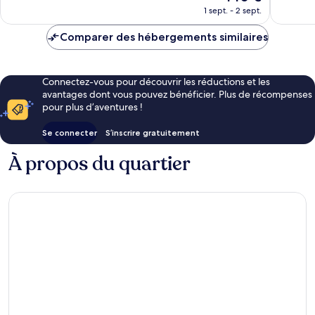
nouveau
100 avis
23 avis
1 sept. - 2 sept.
prix
est
Comparer des hébergements similaires
de
140 €
Connectez-vous pour découvrir les réductions et les
avantages dont vous pouvez bénéficier. Plus de récompenses
pour plus d’aventures !
Se connecter
S’inscrire gratuitement
À propos du quartier