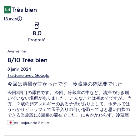
Très bien
8,4
13 avis
8,0
Propreté
Avis
Avis vérifié
8/10 Très bien
8 janv. 2024
Traduire avec Google
今回は清掃が甘かったです！冷蔵庫の確認要でした！
今回3回目の滞在です。 今回、冷蔵庫の中など、清掃の行き届
いていない場所がありました。 こんなことは初めてですが。 当
方、２歳の卵アレルギーのある子供がおりまして、ホテルでは
うっかりビュッフェで玉子入りの何かを取ってはと思い自炊の
できる当施設に3回目の滞在でした。 にもかかわらず、冷蔵庫
に前の方々の食料品が残っており、全く覚えのないゆで卵など
AKI, séjour de 2 nuits
がありました。子供の手の届く位置ではなかったので幸いでし
たが、今回は本当に残念で仕方ありません。 また、台所にラッ
プがなく、また温かい飲み物用に利用できるマグカップが2つし