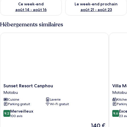
Vérifier la disponibilité pour ce week-end août 14 - août 16
Vérifier la disponibilité pour
Ce week-end
Le week-end prochain
août 14 - août 16
août 21 - août 23
Hébergements similaires
Sunset Resort Canphou
Villa Mot
Sunset
Villa
Sunset Resort Canphou
Villa M
Resort
Motobu
Motobu
Motobu
Canphou
Hills
Cuisine
Laverie
Kitche
Motobu
Motobu
Parking gratuit
Wi-Fi gratuit
Parkin
9.2
9.6
Merveilleux
Exc
9,2
9,6
sur
sur
100 avis
23 av
10,
10,
Le
140 €
Merveilleux,
Exceptio