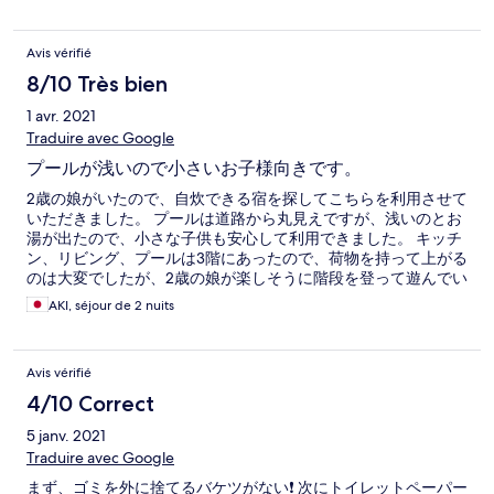
Avis vérifié
8/10 Très bien
1 avr. 2021
Traduire avec Google
プールが浅いので小さいお子様向きです。
2歳の娘がいたので、自炊できる宿を探してこちらを利用させて
いただきました。 プールは道路から丸見えですが、浅いのとお
湯が出たので、小さな子供も安心して利用できました。 キッチ
ン、リビング、プールは3階にあったので、荷物を持って上がる
のは大変でしたが、2歳の娘が楽しそうに階段を登って遊んでい
ました。 綺麗に清掃されており、 洗濯機、乾燥機もあったので
AKI, séjour de 2 nuits
過ごしやすかったです。
Avis vérifié
4/10 Correct
5 janv. 2021
Traduire avec Google
まず、ゴミを外に捨てるバケツがない❗ 次にトイレットペーパー