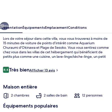
&
Sauna
Villa
cédent
Suivant
Churaumi
31+
Présentation
Équipements
Emplacement
Conditions
Motobu
Lors de votre séjour dans cette villa, vous vous trouverez à moins de
15 minutes de voiture de points d'intérêt comme Aquarium
Churaumi d'Okinawa et Plage de Sesoko. Vous vous sentirez comme
chez vous dans les villas de cet hébergement qui bénéficient de
petits plus comme une cuisine, un lave-linge/sèche-linge, un petit
bassin privé et un balcon.
Avis
Très bien
8,4
Afficher 13 avis
8,4 sur 10
voyageurs
Vue de la chambre
Maison entière
2 chambres
2 salles de bain
12 personnes
Équipements populaires