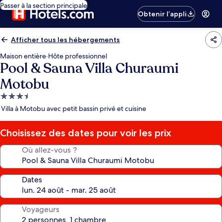
Passer à la section principale
Obtenir l’appli
Afficher tous les hébergements
Maison entière
·
Hôte professionnel
Pool & Sauna Villa Churaumi
Motobu
Hébergement
3.5 étoiles
Villa à Motobu avec petit bassin privé et cuisine
Choisissez des dates pour voir les prix
Où allez-vous ?
Dates
Voyageurs