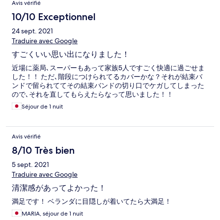
Avis vérifié
かなく、大人４人と子供2名の滞在では不便でした。 前の口コ
ミ投稿に記載した通り、浅いプールがあるので、小さな子供連
10/10 Exceptionnel
れにはおすすめです！ 今回、5世帯の旅行で15名、A棟、B棟、
24 sept. 2021
の2棟を借りて過ごしましが、お湯が尽きることもなく快適にプ
ールもお風呂も満喫できました。 次回、清掃が行き届いている
Traduire avec Google
ことを願います！
すごくいい思い出になりました！
近場に薬局､スーパーもあって家族5人ですごく快適に過ごせま
した！！ ただ､階段につけられてるカバーかな？それが結束バ
ンドで留られててその結束バンドの切り口でケガしてしまった
ので､それを直してもらえたらなって思いました！！
Séjour de 1 nuit
Avis vérifié
8/10 Très bien
5 sept. 2021
Traduire avec Google
清潔感があってよかった！
満足です！ ベランダに目隠しが着いてたら大満足！
MARIA, séjour de 1 nuit