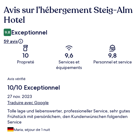
Avis sur l’hébergement Steig-Alm
Avis
Hotel
Exceptionnel
9,8
59 avis
10
9,6
9,8
Propreté
Services et
Personnel et service
équipements
Avis
Avis vérifié
10/10 Exceptionnel
27 nov. 2023
Traduire avec Google
Tolle lage und liebenswerter, professioneller Service, sehr gutes
Frühstück mit persönlichem, den Kundenwünschen folgenden
Service
Maria, séjour de 1 nuit