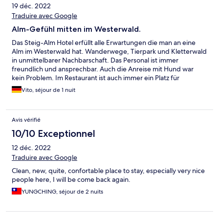
19 déc. 2022
Traduire avec Google
Alm-Gefühl mitten im Westerwald.
Das Steig-Alm Hotel erfüllt alle Erwartungen die man an eine
Alm im Westerwald hat. Wanderwege, Tierpark und Kletterwald
in unmittelbarer Nachbarschaft. Das Personal ist immer
freundlich und ansprechbar. Auch die Anreise mit Hund war
kein Problem. Im Restaurant ist auch immer ein Platz für
Hotelgäste verfügbar und das Frühstück im Hotel selbst lässt
Vito, séjour de 1 nuit
ebenfalls keine Wünsche offen. Immer wieder gerne.
Avis vérifié
10/10 Exceptionnel
12 déc. 2022
Traduire avec Google
Clean, new, quite, confortable place to stay, especially very nice
people here, I will be come back again.
YUNGCHING, séjour de 2 nuits