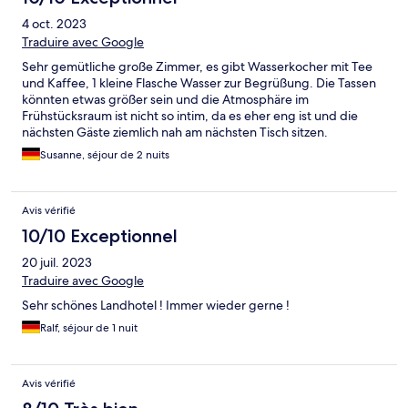
4 oct. 2023
Traduire avec Google
Sehr gemütliche große Zimmer, es gibt Wasserkocher mit Tee
und Kaffee, 1 kleine Flasche Wasser zur Begrüßung. Die Tassen
könnten etwas größer sein und die Atmosphäre im
Frühstücksraum ist nicht so intim, da es eher eng ist und die
nächsten Gäste ziemlich nah am nächsten Tisch sitzen.
Ansonsten tolles hochwertiges Frühstück! Der Ort fußläufig zu
Susanne, séjour de 2 nuits
weit, Hotel ist eher für Ausflüge, wandern oder dem Tier- oder
Kletterpark direkt nebenan geeignet.
Avis vérifié
10/10 Exceptionnel
20 juil. 2023
Traduire avec Google
Sehr schönes Landhotel ! Immer wieder gerne !
Ralf, séjour de 1 nuit
Avis vérifié