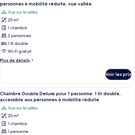
toutes
personnes à mobilité réduite, vue vallée
les
Vue sur la vallée
photos
25 m²
pour
1 chambre
ce
type
2 personnes
de
1 lit double
chambre :
Wi-Fi gratuit
Chambre
Plus
Plus de détails
Double
de
Deluxe,
détails
Voir les prix
sur
1
le
lit
type
Afficher
Une chambre d’hôtel moderne avec un 
double,
3
de
Chambre Double Deluxe pour 1 personne, 1 lit double,
toutes
accessible
chambre
accessible aux personnes à mobilité réduite
Chambre
les
aux
Vue sur la vallée
Double
photos
personnes
Deluxe,
25 m²
pour
à
1
1 chambre
ce
lit
mobilité
double,
type
1 personne
réduite,