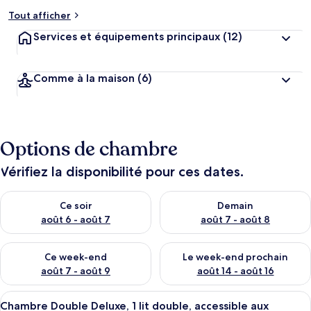
Tout afficher
Services et équipements principaux
(12)
Comme à la maison
(6)
Options de chambre
Vérifiez la disponibilité pour ces dates.
Vérifier la disponibilité pour ce soir août 6 - août 7
Vérifier la disponibilité pour 
Ce soir
Demain
août 6 - août 7
août 7 - août 8
Vérifier la disponibilité pour ce week-end août 7 - août 9
Vérifier la disponibilité pour 
Ce week-end
Le week-end prochain
août 7 - août 9
août 14 - août 16
Afficher
Une chambre d’hôtel moderne avec un 
3
Chambre Double Deluxe, 1 lit double, accessible aux