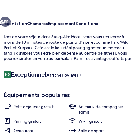
Hotel
cédent
Suivant
51+
Présentation
Chambres
Emplacement
Conditions
Lors de votre séjour dans Steig-Alm Hotel, vous vous trouverez à
moins de 10 minutes de route de points d'intérêt comme Parc Wild
Park et Kurpark. Café est le lieu idéal pour grignoter un morceau
tandis qu'après vous être bien dépensé au centre de fitness, vous
pourrez siroter un verre au bar/salon. Parmi les avantages offerts par
cet hébergement : un sauna, un snack-bar/une épicerie fine et une
terrasse.
Avis
Exceptionnel
9,8
Afficher 59 avis
9,8 sur 10
voyageurs
Restaurant
Équipements populaires
Petit déjeuner gratuit
Animaux de compagnie
admis
Parking gratuit
Wi-Fi gratuit
Restaurant
Salle de sport