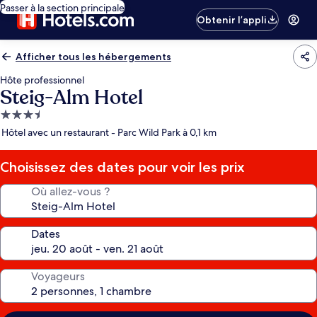
Passer à la section principale
Obtenir l’appli
Afficher tous les hébergements
Hôte professionnel
Steig-Alm Hotel
Hébergement
3.5 étoiles
Hôtel avec un restaurant - Parc Wild Park à 0,1 km
Choisissez des dates pour voir les prix
Où allez-vous ?
Dates
Voyageurs