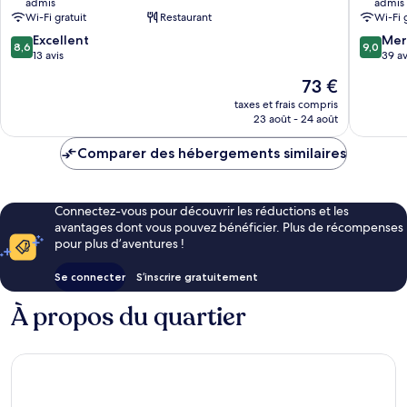
admis
admis
Westerwald
réduite
Wi-Fi gratuit
Restaurant
Wi-Fi 
Obersteinebach
8.6
9.0
Excellent
Mer
8,6
9,0
sur
sur
13 avis
39 av
10,
10,
Le
73 €
Excellent,
Merveill
nouveau
13 avis
39 avis
taxes et frais compris
prix
23 août - 24 août
est
de
Comparer des hébergements similaires
73 €
Connectez-vous pour découvrir les réductions et les
avantages dont vous pouvez bénéficier. Plus de récompenses
pour plus d’aventures !
Se connecter
S’inscrire gratuitement
À propos du quartier