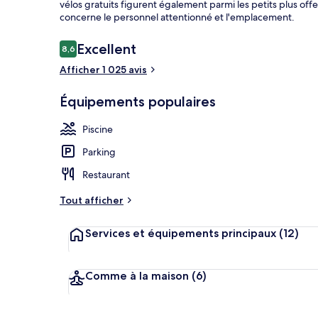
vélos gratuits figurent également parmi les petits plus offe
concerne le personnel attentionné et l'emplacement.
Avis
Excellent
8,6
8,6 sur 10
Piscine extér
voyageurs
Afficher 1 025 avis
Équipements populaires
Piscine
Parking
Restaurant
Tout afficher
Services et équipements principaux
(12)
Comme à la maison
(6)