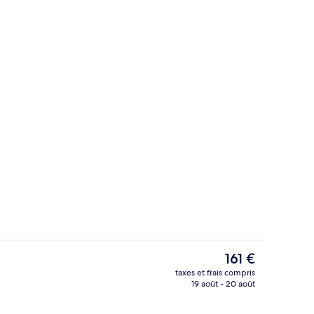
alité supérieure, couette en duvet d'oie, surmatelas
Balcon
Le
161 €
prix
taxes et frais compris
actuel
19 août - 20 août
Restaurant
est
de