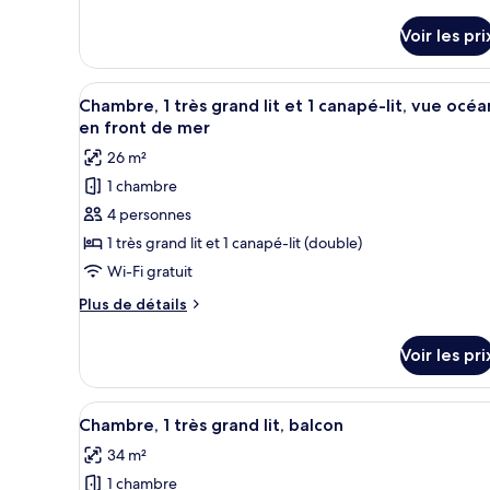
1
de
détails
très
Voir les pri
sur
grand
le
lit
type
Afficher
Une chambre d’hôtel avec deux l
8
de
Chambre, 1 très grand lit et 1 canapé-lit, vue océa
toutes
chambre
en front de mer
Chambre,
les
26 m²
1
photos
très
1 chambre
pour
grand
4 personnes
ce
lit
type
1 très grand lit et 1 canapé-lit (double)
de
Wi-Fi gratuit
chambre :
Plus
Plus de détails
Chambre,
de
1
détails
Voir les pri
sur
très
le
grand
type
Afficher
Une chambre d’hôtel comprenan
lit
15
de
Chambre, 1 très grand lit, balcon
toutes
chambre
et
34 m²
Chambre,
les
1
1
1 chambre
photos