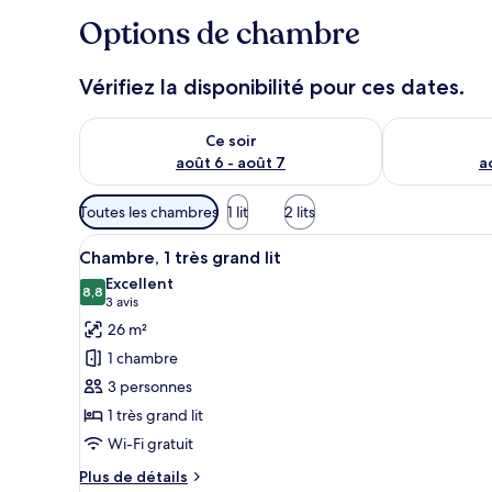
Options de chambre
Vérifiez la disponibilité pour ces dates.
Vérifier la disponibilité pour ce soir août 6 - août 7
Vérifier la di
Ce soir
août 6 - août 7
a
Filtres
Toutes les chambres
1 lit
2 lits
disponibles
Afficher
Literie de qualité supérieure, 
pour
10
Chambre, 1 très grand lit
toutes
les
Excellent
les
8,8
chambres
8,8 sur 10
(3 avis)
3 avis
photos
26 m²
pour
1 chambre
ce
3 personnes
type
1 très grand lit
de
Wi-Fi gratuit
chambre :
Chambre,
Plus
Plus de détails