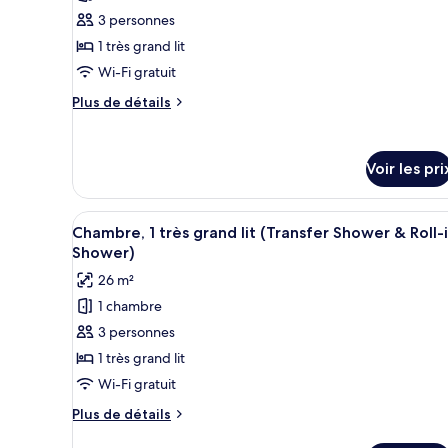
canapé-
très
pour
3 personnes
lit,
grand
ce
lit
1 très grand lit
vue
et
type
océan,
Wi-Fi gratuit
1
de
en
canapé-
Plus
Plus de détails
chambre :
lit,
front
de
Chambre,
vue
détails
de
océan,
sur
1
mer
Voir les pri
en
le
très
front
type
grand
de
de
Afficher
Une chambre d’hôtel avec un gr
mer
lit,
chambre
9
Chambre, 1 très grand lit (Transfer Shower & Roll-
toutes
Chambre,
balcon
Shower)
1
les
26 m²
très
photos
grand
1 chambre
pour
lit,
3 personnes
ce
balcon
type
1 très grand lit
de
Wi-Fi gratuit
chambre :
Plus
Plus de détails
Chambre,
de