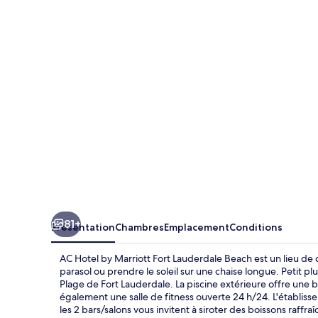
Hotel
by
Marriott
Fort
Lauderdale
Beach
81+
Présentation
Chambres
Emplacement
Conditions
AC Hotel by Marriott Fort Lauderdale Beach est un lieu de 
parasol ou prendre le soleil sur une chaise longue. Petit 
Plage de Fort Lauderdale. La piscine extérieure offre une 
également une salle de fitness ouverte 24 h/24. L'établiss
les 2 bars/salons vous invitent à siroter des boissons raffra