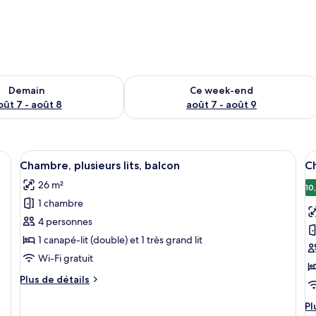
sponibilité pour demain août 7 - août 8
Vérifier la disponibilité pour ce week
Demain
Ce week-end
oût 7 - août 8
août 7 - août 9
couette en duvet d'oie, surmatelas
Afficher
Une chambre d’hôtel avec un grand lit, 
A
16
Chambre, plusieurs lits, balcon
Ch
toutes
t
26 m²
les
le
10
1 chambre
photos
p
pour
p
4 personnes
ce
c
1 canapé-lit (double) et 1 très grand lit
type
t
Wi-Fi gratuit
de
d
Plus
Plus de détails
chambre :
c
de
Chambre,
C
détails
Pl
Pl