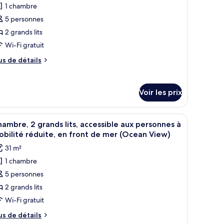
ands
1 chambre
our
s
5 personnes
e
ype
2 grands lits
e
Wi-Fi gratuit
hambre :
us
us de détails
hambre,
e
tails
r
rands
Voir les prix
ts,
pe
ccessible
e
 un coin salon, une télévision et un balcon avec vue sur la mer.
fficher
Une chambre d’hôtel avec deux lits, une télévi
10
hambre
ux
ambre, 2 grands lits, accessible aux personnes à
outes
ambre,
bilité réduite, en front de mer (Ocean View)
ersonnes
s
31 m²
ands
hotos
obilité
s,
1 chambre
our
cessible
éduite
5 personnes
e
x
rsonnes
ype
2 grands lits
e
Wi-Fi gratuit
bilité
hambre :
duite
us
us de détails
hambre,
e