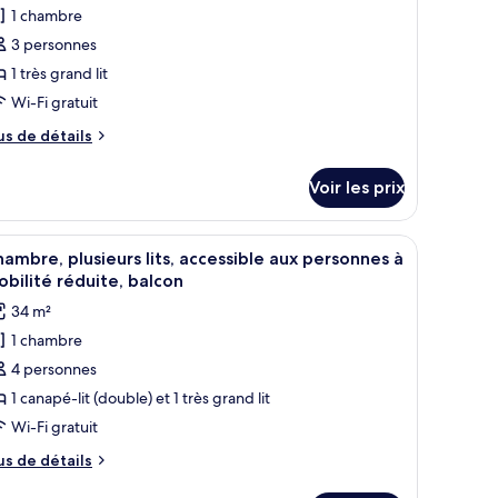
1 chambre
our
3 personnes
e
ype
1 très grand lit
e
Wi-Fi gratuit
hambre :
us
us de détails
hambre,
e
tails
Voir les prix
r
rès
rand
pe
 hauteur.
 téléviseur à écran plat fixé au mur, d’une table de chevet avec une lampe,
fficher
Une chambre d’hôtel comprenant un lit, une t
t,
15
e
ambre, plusieurs lits, accessible aux personnes à
outes
hambre
ccessible
bilité réduite, balcon
ambre,
s
ux
34 m²
hotos
ersonnes
ès
1 chambre
our
and
4 personnes
e
obilité
cessible
ype
1 canapé-lit (double) et 1 très grand lit
éduite
x
e
Wi-Fi gratuit
rsonnes
hambre :
us
us de détails
hambre,
bilité
e
duite