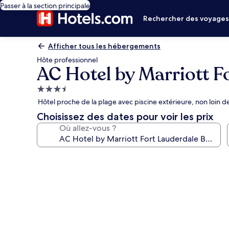
Passer à la section principale
Rechercher des voyage
Afficher tous les hébergements
Hôte professionnel
AC Hotel by Marriott F
Hébergement
3.5 étoiles
Hôtel proche de la plage avec piscine extérieure, non loin d
Choisissez des dates pour voir les prix
Où allez-vous ?
Galerie
photos
de
l’hébergement
AC