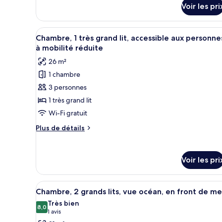
1
détails
Voir les pri
sur
très
le
grand
type
Afficher
Une chambre d’hôtel comprenant
lit
8
de
Chambre, 1 très grand lit, accessible aux personne
toutes
chambre
(Transfer
à mobilité réduite
Chambre,
les
Shower
26 m²
1
photos
&
très
1 chambre
pour
Roll-
grand
3 personnes
ce
lit
in
(Transfer
type
1 très grand lit
Shower)
Shower
de
Wi-Fi gratuit
&
chambre :
Roll-
Plus
Plus de détails
Chambre,
in
de
Shower)
1
détails
sur
très
Voir les pri
le
grand
type
lit,
de
Afficher
Une chambre d’hôtel avec deux l
9
chambre
accessible
Chambre, 2 grands lits, vue océan, en front de me
toutes
Chambre,
aux
Très bien
1
les
8,0
8,0 sur 10
(1 avis)
1 avis
personnes
très
photos