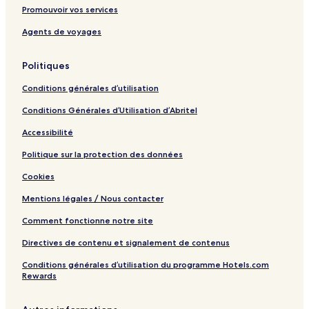
m
5
Promouvoir vos services
a
5
r
0
Agents de voyages
m
d
Politiques
a
P
Conditions générales d’utilisation
r
a
Conditions Générales d’Utilisation d’Abritel
i
a
Accessibilité
Politique sur la protection des données
Cookies
Mentions légales / Nous contacter
Comment fonctionne notre site
Directives de contenu et signalement de contenus
Conditions générales d’utilisation du programme Hotels.com
Rewards