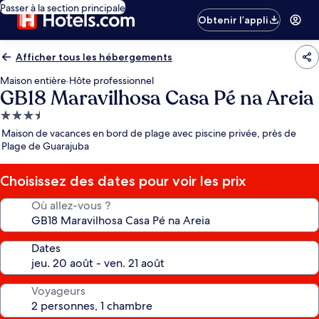
Passer à la section principale
Obtenir l’appli
Afficher tous les hébergements
Maison entière
·
Hôte professionnel
GB18 Maravilhosa Casa Pé na Areia
Hébergement
3.5 étoiles
Maison de vacances en bord de plage avec piscine privée, près de
Plage de Guarajuba
Choisissez des dates pour voir les prix
Où allez-vous ?
Dates
Voyageurs