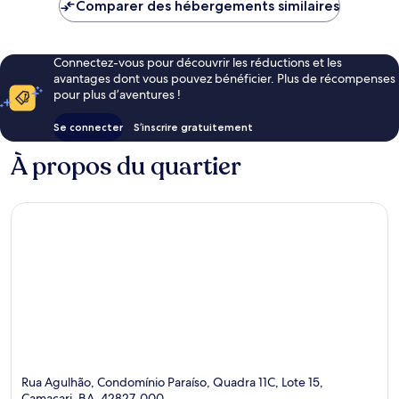
de
Comparer des hébergements similaires
79 €
Connectez-vous pour découvrir les réductions et les
avantages dont vous pouvez bénéficier. Plus de récompenses
pour plus d’aventures !
Se connecter
S’inscrire gratuitement
À propos du quartier
Rua Agulhão, Condomínio Paraíso, Quadra 11C, Lote 15,
Camaçari, BA, 42827-000