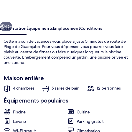
Maravilhosa
Casa
Pé
cédent
Suivant
na
46+
Présentation
Équipements
Emplacement
Conditions
Areia
Cette maison de vacances vous place à juste 5 minutes de route de
Plage de Guarajuba. Pour vous dépenser, vous pourrez vous faire
plaisir au centre de fitness ou faire quelques longueurs la piscine
couverte. L'hébergement comprend un jardin, une piscine privée et
une cuisine.
Maison entière
4 chambres
5 salles de bain
12 personnes
Piscine couverte, chaises longues
Équipements populaires
Piscine
Cuisine
Laverie
Parking gratuit
Wi-Fi gratuit
Climatisation