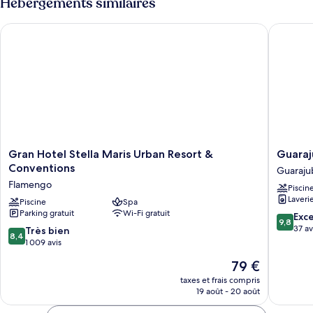
Hébergements similaires
Gran Hotel Stella Maris Urban Resort & Conventions
Guarajub
Gran
Guaraju
Gran Hotel Stella Maris Urban Resort &
Guaraj
Hotel
Suites
Conventions
Guaraju
Stella
Premiu
Flamengo
Piscin
Maris
Boutiqu
Laveri
Urban
Piscine
Spa
Hotel
Parking gratuit
Wi-Fi gratuit
Resort
Guaraju
9.8
Exc
9,8
&
sur
37 av
8.4
Très bien
8,4
Conventions
10,
sur
1 009 avis
Flamengo
Exceptio
10,
Le
79 €
37 avis
Très
nouveau
bien,
taxes et frais compris
prix
19 août - 20 août
1 009 avis
est