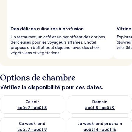
Des délices culinaires à profusion
Vitrine
Un restaurant, un café et un bar offrent des options
Explorez
délicieuses pour les voyageurs affamés. L'hôtel
œuvres d
propose un buffet petit déjeuner avec des choix
ville. S
végétaliens et végétariens.
Options de chambre
Vérifiez la disponibilité pour ces dates.
Vérifier la disponibilité pour ce soir août 7 - août 8
Vérifier la disponibilité pour 
Ce soir
Demain
août 7 - août 8
août 8 - août 9
Vérifier la disponibilité pour ce week-end août 7 - août 9
Vérifier la disponibilité pour 
Ce week-end
Le week-end prochain
août 7 - août 9
août 14 - août 16