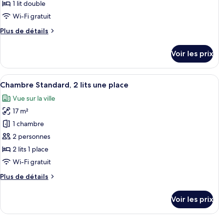
type
1 lit double
(Colonial)
de
Wi-Fi gratuit
chambre :
Plus
Plus de détails
Chambre
de
Standard,
détails
Voir les prix
1
sur
le
lit
type
Afficher
Une chambre d’hôtel avec deux lits, un
double
9
de
Chambre Standard, 2 lits une place
toutes
chambre
Vue sur la ville
Chambre
les
Standard,
17 m²
photos
1
pour
1 chambre
lit
ce
double
2 personnes
type
2 lits 1 place
de
Wi-Fi gratuit
chambre :
Plus
Plus de détails
Chambre
de
Standard,
détails
Voir les prix
2
sur
le
lits