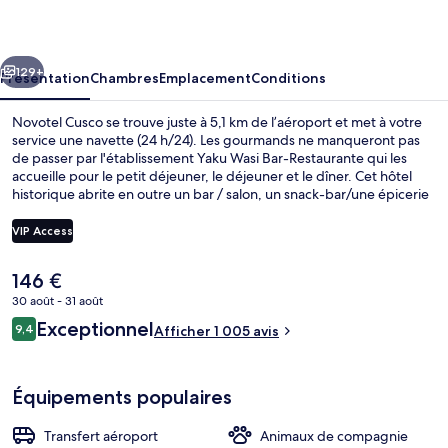
cédent
Suivant
129+
Présentation
Chambres
Emplacement
Conditions
Novotel Cusco se trouve juste à 5,1 km de l’aéroport et met à votre
service une navette (24 h/24). Les gourmands ne manqueront pas
de passer par l'établissement Yaku Wasi Bar-Restaurante qui les
accueille pour le petit déjeuner, le déjeuner et le dîner. Cet hôtel
historique abrite en outre un bar / salon, un snack-bar/une épicerie
fine et une terrasse. Les autres voyageurs adorent le personnel
attentionné et la présentation générale.
VIP Access
Le
146 €
Hall
prix
30 août - 31 août
actuel
Avis
Exceptionnel
9,4
est
Afficher 1 005 avis
9,4 sur 10
voyageurs
de
146 €.
Équipements populaires
Transfert aéroport
Animaux de compagnie