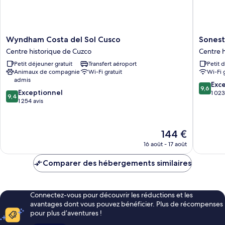
Wyndham
Sonesta
Wyndham Costa del Sol Cusco
Sonest
Costa
Hotel
Centre historique de Cuzco
Centre 
del
Cusco
Petit déjeuner gratuit
Transfert aéroport
Petit 
Sol
Centre
Animaux de compagnie
Wi-Fi gratuit
Wi-Fi 
Cusco
historiq
admis
Centre
de
9.6
Exc
9,6
9.4
historique
Exceptionnel
Cuzco
sur
1 023
9,4
sur
de
1 254 avis
10,
10,
Cuzco
Exceptio
Exceptionnel,
1 023 avi
1 254 avis
Le
144 €
nouveau
16 août - 17 août
prix
est
Comparer des hébergements similaires
de
144 €
Connectez-vous pour découvrir les réductions et les
avantages dont vous pouvez bénéficier. Plus de récompenses
pour plus d’aventures !