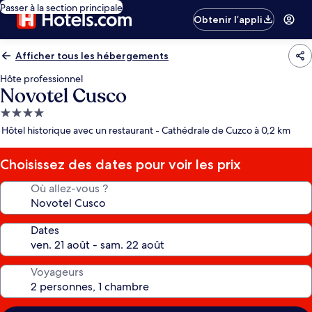
Passer à la section principale
Obtenir l’appli
Afficher tous les hébergements
Hôte professionnel
Novotel Cusco
Hébergement
4.0 étoiles
Hôtel historique avec un restaurant - Cathédrale de Cuzco à 0,2 km
Choisissez des dates pour voir les prix
Où allez-vous ?
Dates
Voyageurs