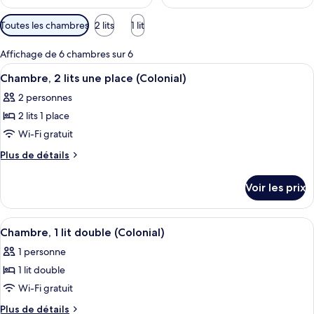
Filtres
Toutes les chambres
2 lits
1 lit
disponibles
pour
Affichage de 6 chambres sur 6
les
Afficher
Une chambre d’hôtel avec deux lits, u
8
Chambre, 2 lits une place (Colonial)
chambres
toutes
2 personnes
les
2 lits 1 place
photos
pour
Wi-Fi gratuit
ce
Plus
Plus de détails
type
de
détails
de
Voir les prix
sur
chambre :
le
Chambre,
type
Afficher
Une chambre d’hôtel avec un grand lit
9
2
de
Chambre, 1 lit double (Colonial)
toutes
chambre
lits
1 personne
Chambre,
les
une
2
1 lit double
photos
place
lits
pour
Wi-Fi gratuit
une
(Colonial)
ce
place
Plus
Plus de détails