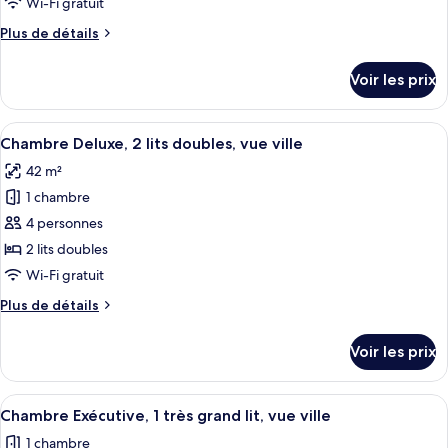
Wi-Fi gratuit
chambre :
Plus
Plus de détails
Suite,
de
en
détails
Voir les prix
angle
sur
le
type
Afficher
Une chambre d’hôtel avec deux lits, un
5
de
Chambre Deluxe, 2 lits doubles, vue ville
toutes
chambre
42 m²
Suite,
les
en
1 chambre
photos
angle
pour
4 personnes
ce
2 lits doubles
type
Wi-Fi gratuit
de
Plus
Plus de détails
chambre :
de
Chambre
détails
Voir les prix
sur
Deluxe,
le
2
type
Afficher
Une chambre d’hôtel moderne avec un g
lits
4
de
Chambre Exécutive, 1 très grand lit, vue ville
toutes
doubles,
chambre
1 chambre
Chambre