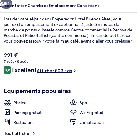
54+
Présentation
Chambres
Emplacement
Conditions
Lors de votre séjour dans Emperador Hotel Buenos Aires, vous
jouirez d'un emplacement exceptionnel, à juste 5 minutes de
marche de points d'intérêt comme Centre commercial La Recova de
Posadas et Patio Bullrich (centre commercial). En cas de petit creux,
vous pouvez assouvir votre faim au café, avant d'aller vous prélasser
le temps de massages des tissus profonds, soins du visage ou soins
de réflexologie. Cet hôtel de luxe abrite en outre une piscine
Le
221 €
couverte, un bar / salon et une salle de fitness. Les autres voyageurs
prix
7 août - 8 août
adorent le personnel attentionné. Les transports publics se situent à
actuel
une courte distance à pied : Station San Martin est à 9 min et Station
Avis
Excellent
Massages aux pierres chaudes, massage
8,8
est
Afficher 509 avis
8,8 sur 10
Retiro San Martín, à 11 min.
voyageurs
de
221 €.
Équipements populaires
Piscine
Spa
Parking gratuit
Wi-Fi gratuit
Restaurant
Climatisation
Tout afficher