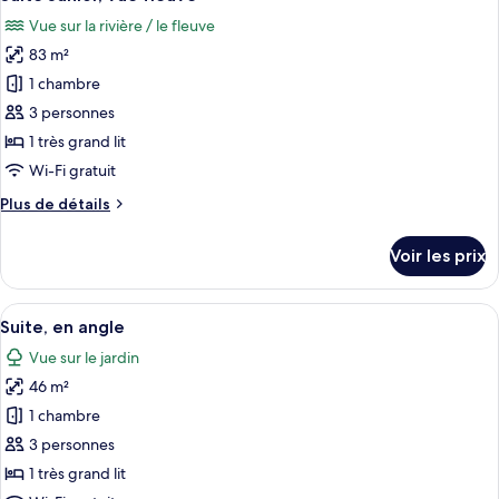
toutes
Vue sur la rivière / le fleuve
les
83 m²
photos
pour
1 chambre
ce
3 personnes
type
1 très grand lit
de
Wi-Fi gratuit
chambre :
Plus
Plus de détails
Suite
de
Junior,
détails
Voir les prix
vue
sur
le
fleuve
type
Afficher
Une chambre d’hôtel moderne avec un gr
6
de
Suite, en angle
toutes
chambre
Vue sur le jardin
Suite
les
Junior,
46 m²
photos
vue
pour
1 chambre
fleuve
ce
3 personnes
type
1 très grand lit
de