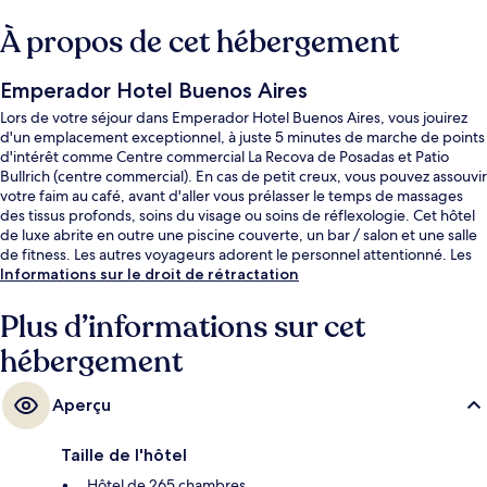
À propos de cet hébergement
Emperador Hotel Buenos Aires
Lors de votre séjour dans Emperador Hotel Buenos Aires, vous jouirez
d'un emplacement exceptionnel, à juste 5 minutes de marche de points
d'intérêt comme Centre commercial La Recova de Posadas et Patio
Bullrich (centre commercial). En cas de petit creux, vous pouvez assouvir
votre faim au café, avant d'aller vous prélasser le temps de massages
des tissus profonds, soins du visage ou soins de réflexologie. Cet hôtel
de luxe abrite en outre une piscine couverte, un bar / salon et une salle
de fitness. Les autres voyageurs adorent le personnel attentionné. Les
transports publics se situent à une courte distance à pied : Station San
Informations sur le droit de rétractation
Martin est à 9 min et Station Retiro San Martín, à 11 min.
Plus d’informations sur cet
hébergement
Aperçu
Taille de l'hôtel
Hôtel de 265 chambres