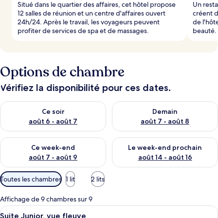
Situé dans le quartier des affaires, cet hôtel propose
Un resta
12 salles de réunion et un centre d'affaires ouvert
créent d
24h/24. Après le travail, les voyageurs peuvent
de l'hôt
profiter de services de spa et de massages.
beauté.
Options de chambre
Vérifiez la disponibilité pour ces dates.
Vérifier la disponibilité pour ce soir août 6 - août 7
Vérifier la disponibilité pour 
Ce soir
Demain
août 6 - août 7
août 7 - août 8
Vérifier la disponibilité pour ce week-end août 7 - août 9
Vérifier la disponibilité pour 
Ce week-end
Le week-end prochain
août 7 - août 9
août 14 - août 16
Filtres
Toutes les chambres
1 lit
2 lits
disponibles
pour
Affichage de 9 chambres sur 9
les
Afficher
Suite Junior, vue fleuve | Literie hypo
5
Suite Junior, vue fleuve
chambres