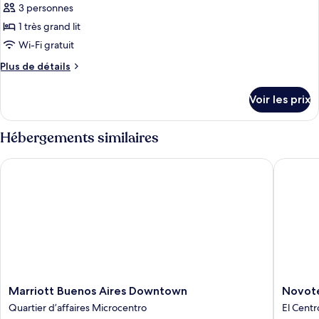
ce
une
3 personnes
place
type
1 très grand lit
de
Wi-Fi gratuit
chambre :
Plus
Plus de détails
Chambre
de
Deluxe,
détails
Voir les prix
1
sur
le
très
type
Hébergements similaires
grand
de
lit,
chambre
Marriott Buenos Aires Downtown
Novotel 
Chambre
vue
Deluxe,
ville
1
très
grand
lit,
vue
ville
Marriott
Novotel
Marriott Buenos Aires Downtown
Novote
Buenos
Buenos
Quartier d’affaires Microcentro
El Centr
Aires
Aires