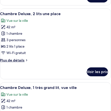
Suite
le
Club
type
Afficher
Une chambre d’hôtel avec un grand lit
5
de
Chambre Deluxe, 2 lits une place
toutes
chambre
Vue sur la ville
Suite
les
Club
42 m²
photos
pour
1 chambre
ce
3 personnes
type
2 lits 1 place
de
Wi-Fi gratuit
chambre :
Plus
Plus de détails
Chambre
de
Deluxe,
détails
Voir les prix
2
sur
le
lits
type
Afficher
Une chambre moderne avec un grand lit
une
4
de
Chambre Deluxe, 1 très grand lit, vue ville
toutes
place
chambre
Vue sur la ville
Chambre
les
Deluxe,
42 m²
photos
2
pour
1 chambre
lits