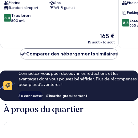
Piscine
Spa
Piscin
Downtown
El
Transfert aéroport
Wi-Fi gratuit
Quartier
Centro
Parkin
d’affaires
8.4
Très bien
8,4
8.6
Microcentro
Exce
sur
800 avis
8,6
sur
665 a
10,
10,
Très
Le
165 €
Excellen
bien,
nouveau
665 avis
15 août - 16 août
800 avis
prix
est
Comparer des hébergements similaires
de
165 €
Connectez-vous pour découvrir les réductions et les
avantages dont vous pouvez bénéficier. Plus de récompenses
pour plus d’aventures !
Se connecter
S’inscrire gratuitement
À propos du quartier