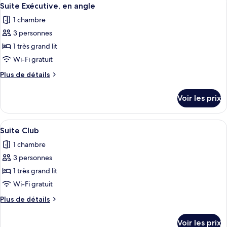
Afficher
2
6
de
Suite Exécutive, en angle
toutes
chambre
lits
1 chambre
Chambre
les
une
Exécutive,
3 personnes
photos
place,
2
pour
1 très grand lit
vue
lits
ce
une
Wi-Fi gratuit
ville
place,
type
Plus
Plus de détails
vue
de
de
ville
chambre :
détails
Voir les prix
sur
Suite
le
Exécutive,
type
Afficher
Une chambre d’hôtel avec un grand lit,
en
5
de
Suite Club
toutes
chambre
angle
1 chambre
Suite
les
Exécutive,
3 personnes
photos
en
pour
1 très grand lit
angle
ce
Wi-Fi gratuit
type
Plus
Plus de détails
de
de
chambre :
détails
Voir les prix
sur