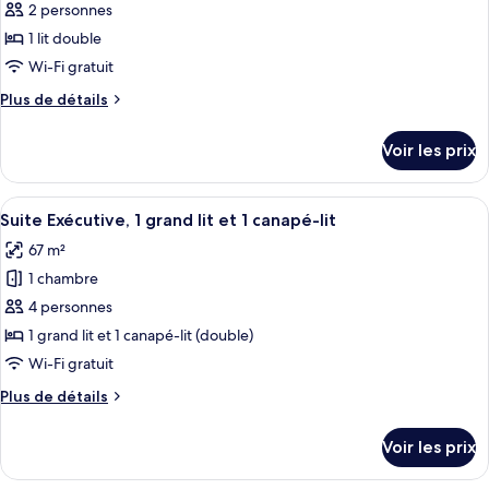
Familiale,
2 personnes
photos
et
1
pour
1 lit double
1
lit
ce
double
Wi-Fi gratuit
canapé-
et
type
lit
Plus
Plus de détails
1
de
de
(Executive)
canapé-
chambre :
détails
lit
Voir les prix
sur
Chambre
(Executive)
le
Exécutive,
type
Afficher
Suite Exécutive, 1 grand lit et 1 canap
1
11
de
Suite Exécutive, 1 grand lit et 1 canapé-lit
toutes
chambre
lit
67 m²
Chambre
les
double,
Exécutive,
1 chambre
photos
balcon
1
pour
4 personnes
lit
ce
double,
1 grand lit et 1 canapé-lit (double)
balcon
type
Wi-Fi gratuit
de
Plus
Plus de détails
chambre :
de
Suite
détails
Voir les prix
sur
Exécutive,
le
1