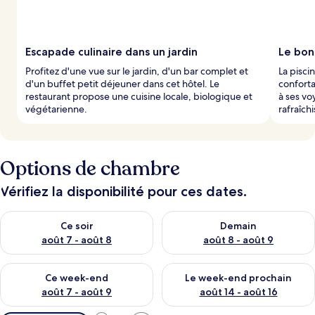
Escapade culinaire dans un jardin
Le bon
Profitez d'une vue sur le jardin, d'un bar complet et
La pisci
d'un buffet petit déjeuner dans cet hôtel. Le
conforta
restaurant propose une cuisine locale, biologique et
à ses v
végétarienne.
rafraîch
Options de chambre
Vérifiez la disponibilité pour ces dates.
Vérifier la disponibilité pour ce soir août 7 - août 8
Vérifier la disponibilité pour 
Ce soir
Demain
août 7 - août 8
août 8 - août 9
Vérifier la disponibilité pour ce week-end août 7 - août 9
Vérifier la disponibilité pour 
Ce week-end
Le week-end prochain
août 7 - août 9
août 14 - août 16