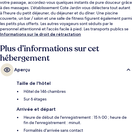
votre passage, accordez-vous quelques instants de pure douceur grâce
à des massages. L'établissement Cote Jardin vous délectera tout autant
à l'heure du petit déjeuner, du déjeuner et du dîner. Une piscine
couverte, un bar / salon et une salle de fitness figurent également parmi
les petits plus offerts. Les autres voyageurs sont séduits par le
personnel attentionné et l'accès facile à pied. Les transports publics se
situent à une courte distance à pied : Station de métro I. P. Pavlova est à
Informations sur le droit de rétractation
2 min et Station de métro I. P. Pavlova, à 5 min.
Plus d’informations sur cet
hébergement
Aperçu
Taille de l'hôtel
Hôtel de 146 chambres
Sur 6 étages
Arrivée et départ
Heure de début de l'enregistrement : 15 h 00 ; heure de
fin de l'enregistrement : minuit.
Formalités d'arrivée sans contact