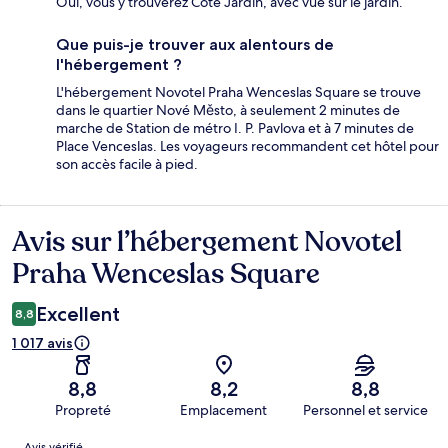
Oui, vous y trouverez Cote Jardin, avec vue sur le jardin.
Que puis-je trouver aux alentours de
l'hébergement ?
L'hébergement Novotel Praha Wenceslas Square se trouve
dans le quartier Nové Město, à seulement 2 minutes de
marche de Station de métro I. P. Pavlova et à 7 minutes de
Place Venceslas. Les voyageurs recommandent cet hôtel pour
son accès facile à pied.
Avis sur l’hébergement Novotel
Avis
Praha Wenceslas Square
Excellent
8,8
1 017 avis
8,8
8,2
8,8
Propreté
Emplacement
Personnel et service
Avis
Avis vérifié