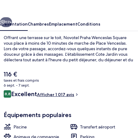
Wenceslas
Square
cédent
Suivant
117+
Présentation
Chambres
Emplacement
Conditions
Offrant une terrasse sur le toit, Novotel Praha Wenceslas Square
vous place à moins de 10 minutes de marche de Place Venceslas.
Lors de votre passage, accordez-vous quelques instants de pure
douceur grâce à des massages. L'établissement Cote Jardin vous
délectera tout autant à l'heure du petit déjeuner, du déjeuner et du
dîner. Une piscine couverte, un bar / salon et une salle de fitness
figurent également parmi les petits plus offerts. Les autres
Le
116 €
voyageurs sont séduits par le personnel attentionné et l'accès facile
prix
taxes et frais compris
à pied. Les transports publics se situent à une courte distance à pied
actuel
6 sept. - 7 sept.
: Station de métro I. P. Pavlova est à 2 min et Station de métro I. P.
Bar (sur place)
est
Avis
Pavlova, à 5 min.
Excellent
8,8
Afficher 1 017 avis
de
8,8 sur 10
voyageurs
116 €.
Équipements populaires
Piscine
Transfert aéroport
Animaux de compagnie
Parking