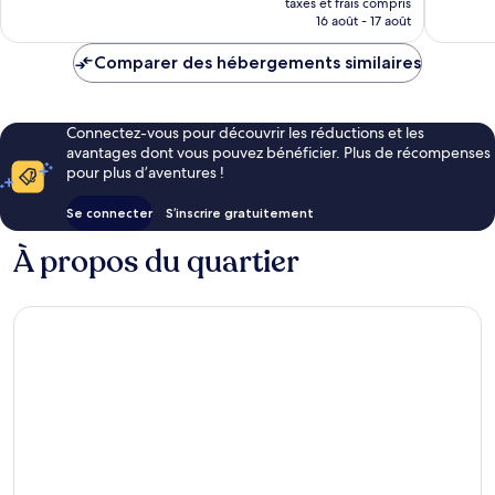
1 028 avis
bien,
taxes et frais compris
prix
16 août - 17 août
1 010 avi
est
de
Comparer des hébergements similaires
87 €
Connectez-vous pour découvrir les réductions et les
avantages dont vous pouvez bénéficier. Plus de récompenses
pour plus d’aventures !
Se connecter
S’inscrire gratuitement
À propos du quartier