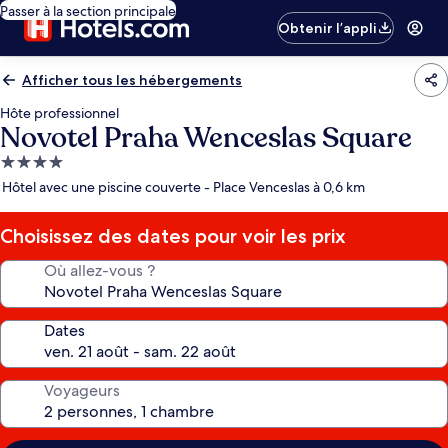
Passer à la section principale
Obtenir l’appli
Afficher tous les hébergements
Hôte professionnel
Novotel Praha Wenceslas Square
Hébergement
4.0 étoiles
Hôtel avec une piscine couverte - Place Venceslas à 0,6 km
Choisissez des dates pour voir les prix
Où allez-vous ?
Dates
Voyageurs