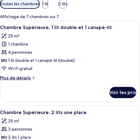
Filtres
Toutes les chambres
1 lit
2 lits
disponibles
pour
Affichage de 7 chambres sur 7
les
Afficher
Une chambre d’hôtel comprenant un gran
8
Chambre Supérieure, 1 lit double et 1 canapé-lit
chambres
toutes
25 m²
les
1 chambre
photos
pour
4 personnes
ce
1 lit double et 1 canapé-lit (double)
type
Wi-Fi gratuit
de
Plus
Plus de détails
chambre :
de
Chambre
détails
Voir les prix
sur
Supérieure,
le
1
type
Afficher
Une chambre d’hôtel avec un grand lit
lit
7
de
Chambre Supérieure, 2 lits une place
toutes
double
chambre
25 m²
Chambre
les
et
Supérieure,
3 personnes
photos
1
1
pour
2 lits 1 place
canapé-
lit